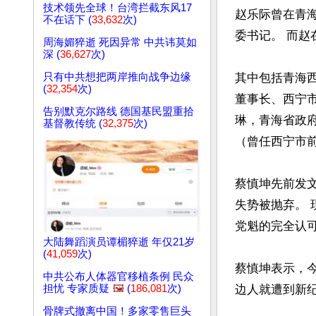
技术领先全球！台湾拦截东风17
赵乐际曾在青海任
不在话下 (
33,632
次)
委书记。 而赵
周海媚猝逝 死因异常 中共讳莫如
深 (
36,627
次)
只有中共想把两岸推向战争边缘
其中包括青海
(
32,354
次)
董事长、西宁
告别默克尔路线 德国基民盟重拾
琳，青海省政
基督教传统 (
32,375
次)
（曾任西宁市前
蔡慎坤先前发
失势被抛弃。
党魁的完全认可
大陆舞蹈演员谭楣猝逝 年仅21岁
(
41,059
次)
蔡慎坤表示，
中共公布人体器官移植条例 民众
担忧 专家质疑
🖼️
(
186,081
次)
边人就遭到新纪
骨牌式撤离中国！多家零售巨头