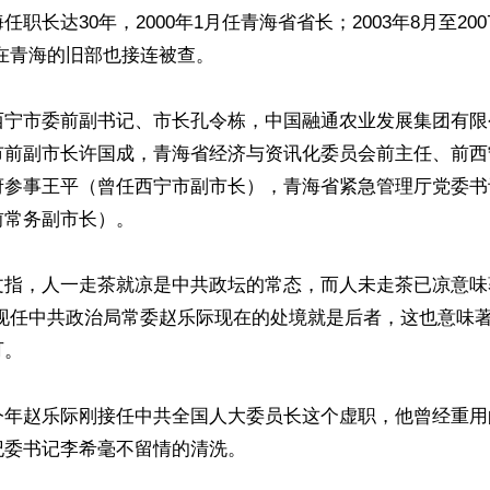
职长达30年，2000年1月任青海省省长；2003年8月至20
在青海的旧部也接连被查。

西宁市委前副书记、市长孔令栋，中国融通农业发展集团有限
市前副市长许国成，青海省经济与资讯化委员会前主任、前西
府参事王平（曾任西宁市副市长），青海省紧急管理厅党委书
常务副市长）。

文指，人一走茶就凉是中共政坛的常态，而人未走茶已凉意味
 现任中共政治局常委赵乐际现在的处境就是后者，这也意味
。

今年赵乐际刚接任中共全国人大委员长这个虚职，他曾经重用
委书记李希毫不留情的清洗。
