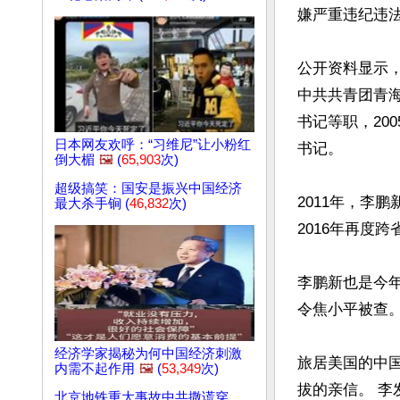
嫌严重违纪违法
公开资料显示，
中共共青团青
书记等职，20
日本网友欢呼：“习维尼”让小粉红
书记。

倒大楣
🖼️
(
65,903
次)
超级搞笑：国安是振兴中国经济
2011年，李
最大杀手锏 (
46,832
次)
2016年再度
李鹏新也是今年
令焦小平被查。
经济学家揭秘为何中国经济刺激
旅居美国的中国
内需不起作用
🖼️
(
53,349
次)
拔的亲信。 李
北京地铁重大事故中共撒谎穿