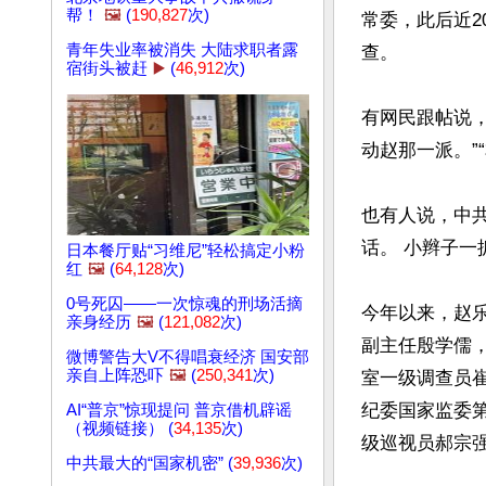
帮！
🖼️
(
190,827
次)
常委，此后近2
青年失业率被消失 大陆求职者露
查。

宿街头被赶
▶️
(
46,912
次)
有网民跟帖说，
动赵那一派。”
也有人说，中
话。 小辫子一
日本餐厅贴“习维尼”轻松搞定小粉
红
🖼️
(
64,128
次)
0号死囚——一次惊魂的刑场活摘
今年以来，赵
亲身经历
🖼️
(
121,082
次)
副主任殷学儒
微博警告大V不得唱衰经济 国安部
亲自上阵恐吓
🖼️
(
250,341
次)
室一级调查员
纪委国家监委
AI“普京”惊现提问 普京借机辟谣
（视频链接） (
34,135
次)
级巡视员郝宗强
中共最大的“国家机密” (
39,936
次)