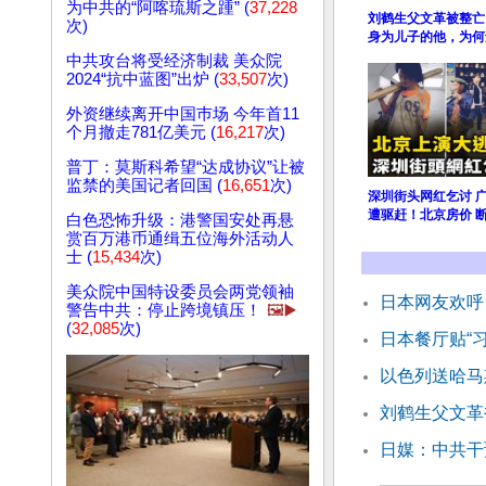
为中共的“阿喀琉斯之踵” (
37,228
刘鹤生父文革被整亡
次)
身为儿子的他，为何
中共攻台将受经济制裁 美众院
2024“抗中蓝图”出炉 (
33,507
次)
外资继续离开中国巿场 今年首11
个月撤走781亿美元 (
16,217
次)
普丁：莫斯科希望“达成协议”让被
监禁的美国记者回国 (
16,651
次)
深圳街头网红乞讨 
遭驱赶！北京房价 
白色恐怖升级：港警国安处再悬
赏百万港币通缉五位海外活动人
士 (
15,434
次)
美众院中国特设委员会两党领袖
日本网友欢呼
警告中共：停止跨境镇压！
🖼️▶️
(
32,085
次)
日本餐厅贴“
以色列送哈马
刘鹤生父文革
日媒：中共干