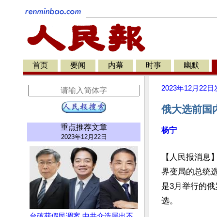
首页
要闻
内幕
时事
幽默
2023年12月22日
俄大选前国
重点推荐文章
杨宁
2023年12月22日
【人民报消息】
界变局的总统
是3月举行的俄
选。

台破获假民调案 中共介选层出不