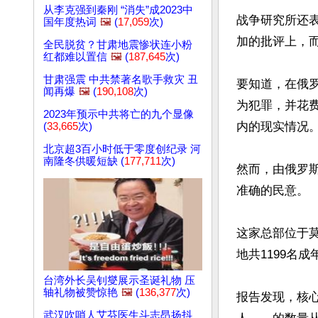
从李克强到秦刚 “消失”成2023中
战争研究所还
国年度热词
🖼️
(
17,059
次)
加的批评上，而
全民脱贫？甘肃地震惨状连小粉
红都难以置信
🖼️
(
187,645
次)
甘肃强震 中共禁著名歌手救灾 丑
要知道，在俄
闻再爆
🖼️
(
190,108
次)
为犯罪，并花
2023年预示中共将亡的九个显像
内的现实情况。
(
33,665
次)
北京超3百小时低于零度创纪录 河
南隆冬供暖短缺 (
177,711
次)
然而，由俄罗斯
准确的民意。

这家总部位于莫
地共1199名
台湾外长吴钊燮展示圣诞礼物 压
轴礼物被赞惊艳
🖼️
(
136,377
次)
报告发现，核
武汉吹哨人艾芬医生斗志昂扬抖