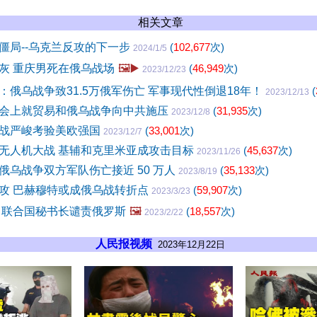
相关文章
僵局--乌克兰反攻的下一步
(
102,677
次)
2024/1/5
灰 重庆男死在俄乌战场
🖼️▶️
(
46,949
次)
2023/12/23
：俄乌战争致31.5万俄军伤亡 军事现代性倒退18年！
(
2023/12/13
会上就贸易和俄乌战争向中共施压
(
31,935
次)
2023/12/8
战严峻考验美欧强国
(
33,001
次)
2023/12/7
无人机大战 基辅和克里米亚成攻击目标
(
45,637
次)
2023/11/26
俄乌战争双方军队伤亡接近 50 万人
(
35,133
次)
2023/8/19
攻 巴赫穆特或成俄乌战转折点
(
59,907
次)
2023/3/23
 联合国秘书长谴责俄罗斯
🖼️
(
18,557
次)
2023/2/22
人民报视频
2023年12月22日