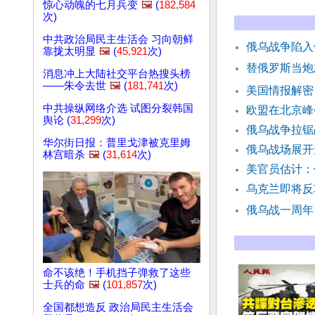
惊心动魄的七月兵变
🖼️
(
182,584
次)
中共政治局民主生活会 习向朝鲜
俄乌战争陷入
靠拢太明显
🖼️
(
45,921
次)
替俄罗斯当炮
消息冲上大陆社交平台热搜头榜
——朱令去世
🖼️
(
181,741
次)
美国情报解密
中共操纵网络介选 试图分裂韩国
欧盟在北京峰
舆论 (
31,299
次)
俄乌战争拉锯
华尔街日报：普里戈津被克里姆
俄乌战场展开
林宫暗杀
🖼️
(
31,614
次)
美官员估计：
乌克兰即将反
俄乌战一周年
命不该绝！手机挡子弹救了这些
士兵的命
🖼️
(
101,857
次)
全国都想造反 政治局民主生活会