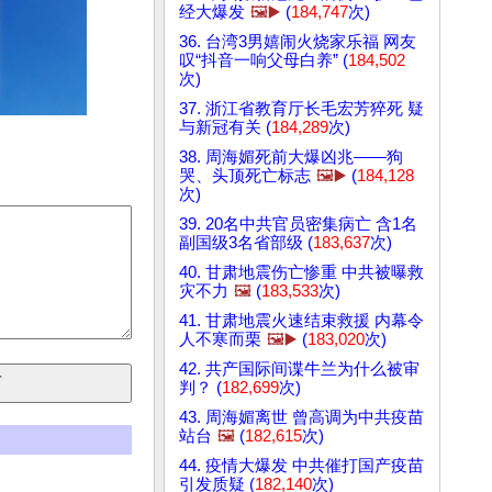
经大爆发
🖼️▶️
(
184,747
次)
36. 台湾3男嬉闹火烧家乐福 网友
叹“抖音一响父母白养” (
184,502
次)
37. 浙江省教育厅长毛宏芳猝死 疑
与新冠有关 (
184,289
次)
38. 周海媚死前大爆凶兆——狗
哭、头顶死亡标志
🖼️▶️
(
184,128
次)
39. 20名中共官员密集病亡 含1名
副国级3名省部级 (
183,637
次)
40. 甘肃地震伤亡惨重 中共被曝救
灾不力
🖼️
(
183,533
次)
41. 甘肃地震火速结束救援 内幕令
人不寒而栗
🖼️▶️
(
183,020
次)
42. 共产国际间谍牛兰为什么被审
判？ (
182,699
次)
43. 周海媚离世 曾高调为中共疫苗
站台
🖼️
(
182,615
次)
44. 疫情大爆发 中共催打国产疫苗
引发质疑 (
182,140
次)