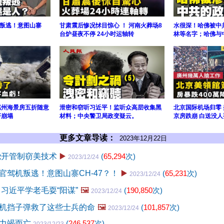
叛逃！意图山寨
甘肃震后惨况怵目惊心 ！ 河南火葬场8
水很深！哈佛被中
台炉昼夜不停 24小时运轴转
林等名字；哈佛与
惠州海景房五折随意
泄密和窃听习近平！监听众高层收集黑
北京国际机场归零
济崩塌
材料；中央警卫局政变疑云。
京房跌崩 白送没人
更多文章导读：
2023年12月22日
绕开管制窃美技术
▶️
(
65,294
次)
2023/12/24
官驾机叛逃！意图山寨CH-47？！
▶️
(
65,231
次)
2023/12/24
 习近平学老毛耍“阳谋”
🖼️
(
190,850
次)
2023/12/24
机挡子弹救了这些士兵的命
🖼️
(
101,857
次)
2023/12/24
后力竭而亡
(
246,537
次)