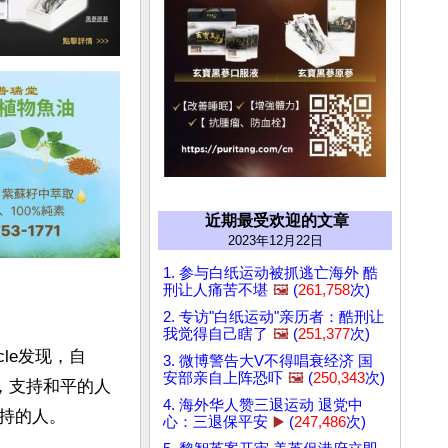
近期最受欢迎的文章
2023年12月22日
1. 参与白纸运动被抓逃亡海外 酷
刑让人痛苦不堪
🖼️
(
261,758
次)
2. 专访"白纸运动"亲历者：酷刑让
我觉得自己瞎了
🖼️
(
251,377
次)
le发现，自
3. 微博警告大V不得唱衰经济 国
安部亲自上阵恐吓
🖼️
(
250,343
次)
，支持和平的人
4. 海外华人赞三退运动 退党中
的人。

心：三退保平安
▶️
(
247,486
次)