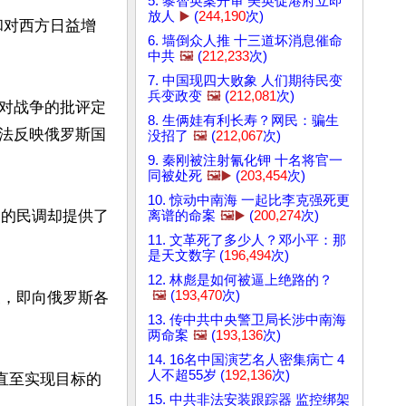
5. 黎智英案开审 美英促港府立即
放人
▶️
(
244,190
次)
和对西方日益增
6. 墙倒众人推 十三道坏消息催命
中共
🖼️
(
212,233
次)
7. 中国现四大败象 人们期待民变
兵变政变
🖼️
(
212,081
次)
对战争的批评定
8. 生俩娃有利长寿？网民：骗生
法反映俄罗斯国
没招了
🖼️
(
212,067
次)
9. 秦刚被注射氰化钾 十名将官一
同被处死
🖼️▶️
(
203,454
次)
10. 惊动中南海 一起比李克强死更
构的民调却提供了
离谱的命案
🖼️▶️
(
200,274
次)
11. 文革死了多少人？邓小平：那
是天文数字 (
196,494
次)
12. 林彪是如何被逼上绝路的？
🖼️
(
193,470
次)
查，即向俄罗斯各
13. 传中共中央警卫局长涉中南海
两命案
🖼️
(
193,136
次)
14. 16名中国演艺名人密集病亡 4
人不超55岁 (
192,136
次)
直至实现目标的
15. 中共非法安装跟踪器 监控绑架