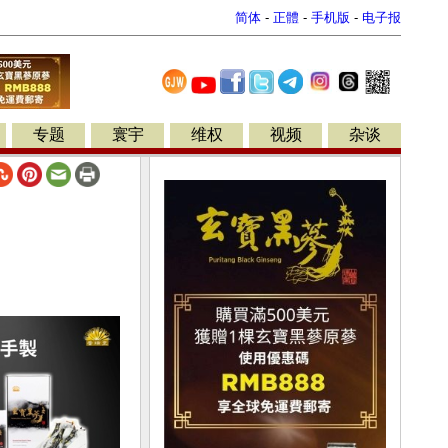
简体
-
正體
-
手机版
-
电子报
专题
寰宇
维权
视频
杂谈