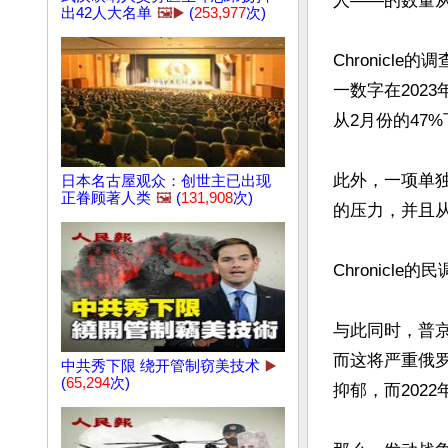
人——的数量从2
出42人大名单
🖼️▶️
(
253,977
次)
Chronic
一数字在202
从2月份的47%
此外，一项单
日本名古屋观众：创世主已出现
正眷顾著人类
🖼️
(
131,908
次)
的压力，并且从
Chronicl
与此同时，普京
而这将严重俄罗
中共秀下限 绕开管制窃美技术
▶️
(
65,294
次)
抑郁，而2022