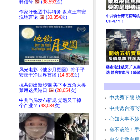
释信号
🖼️
(
38,593
次)
作家吁驱逐中共特务 盘点王志安
中共诱台湾飞官驾机
洗地言论
🖼️
(
33,354
次)
CH-47？！
楼市泡沫破灭 广东
风光电影《他乡月更圆》将于平
选 炒房客血亏！经
安夜干净世界首播 (
14,838
次)
抗共迈出新步骤 美下令五角大楼
禁用这类港口
🖼️
(
28,654
次)
中共秀下限 
中共当局发布新规 党魁又干掉一
个产业？ (
48,034
次)
中共诱台湾飞
心知大事不妙
命不该绝！手
忠义犬救主