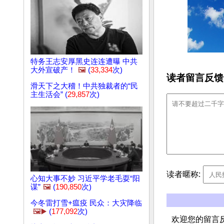
特务王志安厚黑史连连遭曝 中共
大外宣破产！
🖼️
(
33,334
次)
读者留言反馈
滑天下之大稽！中共独裁者的“民
主生活会” (
29,857
次)
读者暱称:
心知大事不妙 习近平学老毛耍“阳
谋”
🖼️
(
190,850
次)
今冬雷打雪+瘟疫 民众：大灾降临
🖼️▶️
(
177,092
次)
欢迎您的留言