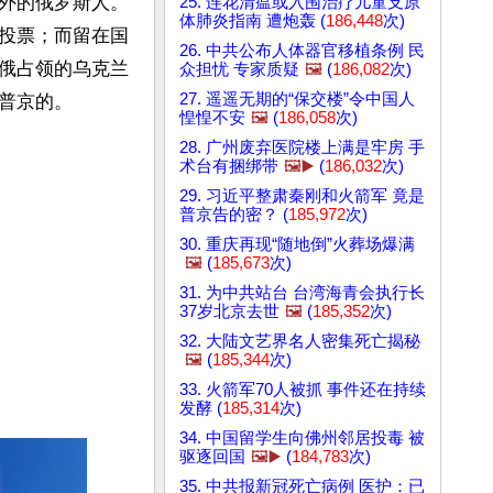
外的俄罗斯人。
25. 连花清瘟或入围治疗儿童支原
体肺炎指南 遭炮轰 (
186,448
次)
投票；而留在国
26. 中共公布人体器官移植条例 民
俄占领的乌克兰
众担忧 专家质疑
🖼️
(
186,082
次)
27. 遥遥无期的“保交楼”令中国人
京的。

惶惶不安
🖼️
(
186,058
次)
28. 广州废弃医院楼上满是牢房 手
术台有捆绑带
🖼️▶️
(
186,032
次)
29. 习近平整肃秦刚和火箭军 竟是
普京告的密？ (
185,972
次)
30. 重庆再现“随地倒”火葬场爆满
🖼️
(
185,673
次)
31. 为中共站台 台湾海青会执行长
37岁北京去世
🖼️
(
185,352
次)
32. 大陆文艺界名人密集死亡揭秘
🖼️
(
185,344
次)
33. 火箭军70人被抓 事件还在持续
发酵 (
185,314
次)
34. 中国留学生向佛州邻居投毒 被
驱逐回国
🖼️▶️
(
184,783
次)
35. 中共报新冠死亡病例 医护：已