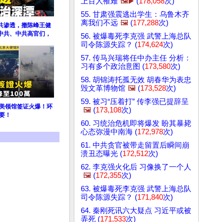
上百人罹难
🖼️▶️
(
178,058
次)
55. 甘肃强震逃出学生：乌鲁木齐
离我们不远
🖼️
(
177,288
次)
共渗透，撤陈峰王健
中共、中共高官们，
56. 被爆毒死李克强 武警上海总队
司令陈源失踪？ (
174,624
次)
57. 传马兴瑞将任中办主任 分析：
习有多个政治意图 (
173,580
次)
58. 胡锦涛托孤无效 胡春华为表忠
毁文革博物馆
🖼️
(
173,528
次)
59. 被习“压着打” 传李强已提辞呈
 美领馆签证火爆！环
🖼️
(
173,108
次)
要！
60. 习统治危机即将爆发 盼其暴毙
心态弥漫中南海 (
172,978
次)
61. 中共贪官被带走留置后瞬间崩
溃丑态曝光 (
172,512
次)
62. 李克强火化后 习像换了一个人
🖼️
(
172,355
次)
63. 被爆毒死李克强 武警上海总队
司令陈源失踪？ (
171,840
次)
64. 秦刚死讯六大疑点 习近平或被
弄死 (
171,533
次)