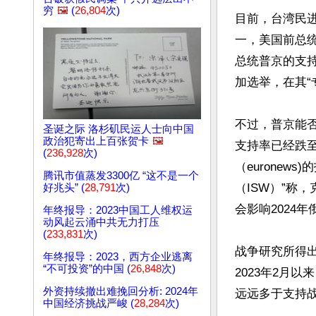
穷
🖼️
(
26,804
次)
目前，台湾民
一，美国前总
总统普京的支持
加选举，在其“
不过，普京能
圣诞之际 洛杉矶民运人士向中国
政治犯寄出上百张贺卡
🖼️
支持率已经跌至
(
236,928
次)
（euronew
腾讯市值蒸发3300亿 “这不是一个
（ISW）”称
好兆头” (
28,791
次)
会影响2024年
年终报导：2023中国工人维权运
动风起云涌中共无力打压
(
233,831
次)
战争研究所得出
年终报导：2023，西方企业逃离
“不可投资”的中国 (
26,848
次)
2023年2月
外资持续撤出难挽回分析: 2024年
远远多于支持
中国经济挑战严峻 (
28,284
次)