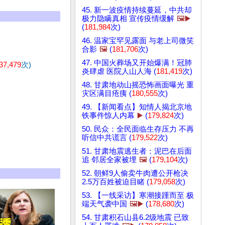
45. 新一波疫情持续蔓延，中共却
极力隐瞒真相 宣传疫情缓解
🖼️▶️
(
181,984
次)
46. 温家宝罕见露面 与老上司微笑
合影
🖼️
(
181,706
次)
47. 中国火葬场又开始爆满！冠肺
37,479
次)
炎肆虐 医院人山人海 (
181,419
次)
48. 甘肃地动山摇恐怖画面曝光 重
灾区满目疮痍 (
180,555
次)
49. 【新闻看点】知情人揭北京地
铁事件惊人内幕
▶️
(
179,824
次)
50. 民众：全民面临生存压力 不再
听信中共谎言 (
179,522
次)
51. 甘肃地震逃生者：泥巴在后面
追 邻居全家被埋
🖼️
(
179,104
次)
52. 朝鲜9人偷卖牛肉遭公开枪决
2.5万百姓被迫目睹 (
179,058
次)
53. 【一线采访】寒潮接踵而至 极
端天气袭中国
🖼️▶️
(
178,680
次)
54. 甘肃积石山县6.2级地震 已致