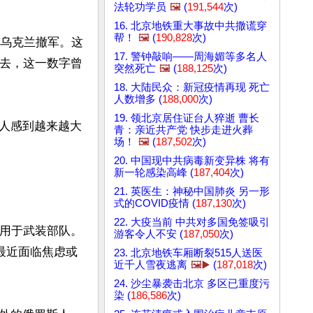
法轮功学员
🖼️
(
191,544
次)
16. 北京地铁重大事故中共撒谎穿
帮！
🖼️
(
190,828
次)
下从乌克兰撤军。这
17. 警钟敲响——周海媚等多名人
下去，这一数字曾
突然死亡
🖼️
(
188,125
次)
18. 大陆民众：新冠疫情再现 死亡
人数增多 (
188,000
次)
19. 领北京居住证台人猝逝 曹长
人感到越来越大
青：亲近共产党 快步走进火葬
场！
🖼️
(
187,502
次)
20. 中国现中共病毒新变异株 将有
新一轮感染高峰 (
187,404
次)
21. 英医生：神秘中国肺炎 另一形
式的COVID疫情 (
187,130
次)
22. 大疫当前 中共对多国免签吸引
将用于武装部队。
游客令人不安 (
187,050
次)
最近面临焦虑或
23. 北京地铁车厢断裂515人送医
近千人雪夜逃离
🖼️▶️
(
187,018
次)
24. 沙尘暴袭击北京 多区已重度污
染 (
186,586
次)