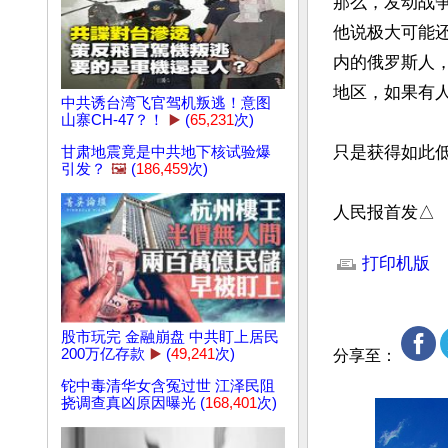
那么，发动战
他说极大可能
内的俄罗斯人
地区，如果有
中共诱台湾飞官驾机叛逃！意图
山寨CH-47？！
▶️
(
65,231
次)
只是获得如此低
甘肃地震竟是中共地下核试验爆
引发？
🖼️
(
186,459
次)
人民报首发△
文章网址: http://w
打印机版
股市玩完 金融崩盘 中共盯上居民
200万亿存款
▶️
(
49,241
次)
分享至：
铊中毒清华女含冤过世 江泽民阻
挠调查真凶原因曝光 (
168,401
次)