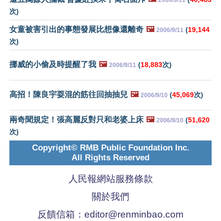
2006/9/11
次)
女童被害引出的事態發展比想像還離奇
🖼️
(
19,144
2006/9/11
次)
挪威的小偷及時提醒了我
🖼️
(
18,883
次)
2006/9/11
高招！陳良宇耍混的筋往回抽抽兒
🖼️
(
45,069
次)
2006/9/10
兩奇聞規定！張高麗反對只和老婆上床
🖼️
(
51,620
2006/9/10
次)
Copyright© RMB Public Foundation Inc.
All Rights Reserved
人民報網站服務條款
關於我們
反饋信箱：
editor@renminbao.com