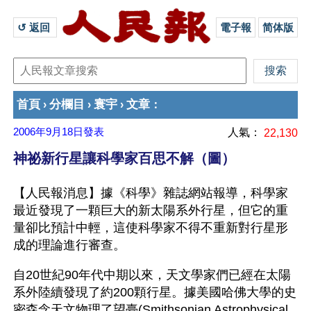
↺ 返回 
電子報
简体版
首頁
分欄目
寰宇
文章
›
›
›
：
2006年9月18日
發表
人氣：
22,130
神祕新行星讓科學家百思不解（圖）
【人民報消息】據《科學》雜誌網站報導，科學家
最近發現了一顆巨大的新太陽系外行星，但它的重
量卻比預計中輕，這使科學家不得不重新對行星形
成的理論進行審查。
自20世紀90年代中期以來，天文學家們已經在太陽
系外陸續發現了約200顆行星。據美國哈佛大學的史
密森念天文物理了望臺(Smithsonian Astrophysical 