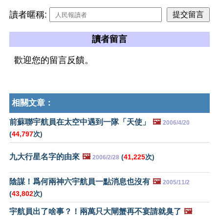
讀者暱稱:
讀者留言
歡迎您的留言反饋。
相關文章：
前蘇聯宇航員在太空中遇到一隊「天使」
🖼️
2006/4/20
(
44,797
次)
九大行星名字的由來
🖼️
(
41,225
次)
2006/2/28
陰謀！爲何兩神六宇航員一點消息也沒有
🖼️
2005/11/2
(
43,802
次)
宇航員出了啥事？！兩萬只大閘蟹再不宴請就臭了
🖼️