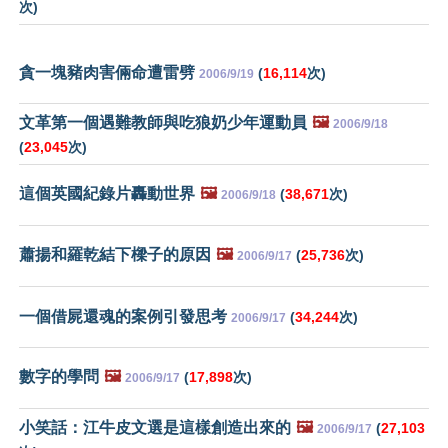
次)
貪一塊豬肉害倆命遭雷劈
(
16,114
次)
2006/9/19
文革第一個遇難教師與吃狼奶少年運動員
🖼️
2006/9/18
(
23,045
次)
這個英國紀錄片轟動世界
🖼️
(
38,671
次)
2006/9/18
蕭揚和羅乾結下樑子的原因
🖼️
(
25,736
次)
2006/9/17
一個借屍還魂的案例引發思考
(
34,244
次)
2006/9/17
數字的學問
🖼️
(
17,898
次)
2006/9/17
小笑話：江牛皮文選是這樣創造出來的
🖼️
(
27,103
2006/9/17