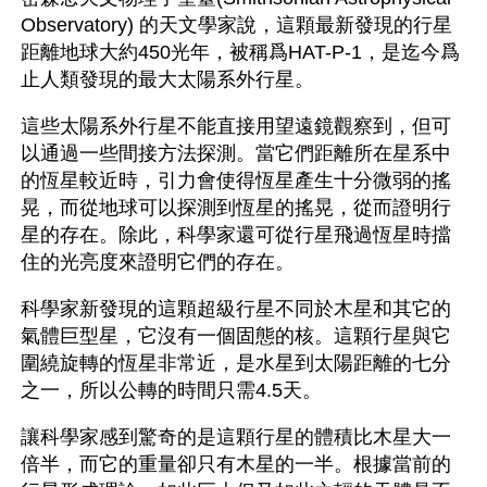
Observatory) 的天文學家說，這顆最新發現的行星
距離地球大約450光年，被稱爲HAT-P-1，是迄今爲
止人類發現的最大太陽系外行星。
這些太陽系外行星不能直接用望遠鏡觀察到，但可
以通過一些間接方法探測。當它們距離所在星系中
的恆星較近時，引力會使得恆星產生十分微弱的搖
晃，而從地球可以探測到恆星的搖晃，從而證明行
星的存在。除此，科學家還可從行星飛過恆星時擋
住的光亮度來證明它們的存在。
科學家新發現的這顆超級行星不同於木星和其它的
氣體巨型星，它沒有一個固態的核。這顆行星與它
圍繞旋轉的恆星非常近，是水星到太陽距離的七分
之一，所以公轉的時間只需4.5天。
讓科學家感到驚奇的是這顆行星的體積比木星大一
倍半，而它的重量卻只有木星的一半。根據當前的