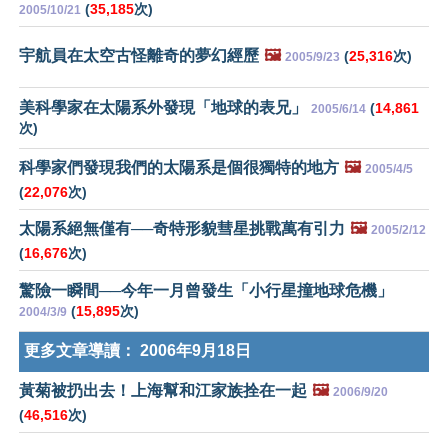
(
35,185
次)
2005/10/21
宇航員在太空古怪離奇的夢幻經歷
🖼️
(
25,316
次)
2005/9/23
美科學家在太陽系外發現「地球的表兄」
(
14,861
2005/6/14
次)
科學家們發現我們的太陽系是個很獨特的地方
🖼️
2005/4/5
(
22,076
次)
太陽系絕無僅有──奇特形貌彗星挑戰萬有引力
🖼️
2005/2/12
(
16,676
次)
驚險一瞬間──今年一月曾發生「小行星撞地球危機」
(
15,895
次)
2004/3/9
更多文章導讀：
2006年9月18日
黃菊被扔出去！上海幫和江家族拴在一起
🖼️
2006/9/20
(
46,516
次)