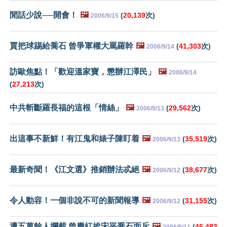
閒話少說──開會！
🖼️
(
20,139
次)
2006/9/15
賈把球踢給喬石 曾爭軍權大罵羅幹
🖼️
(
41,303
次)
2006/9/14
訪歐焦點！「歡迎溫家寶，懲辦江澤民」
🖼️
2006/9/14
(
27,213
次)
中共斬斷羅長福的這根「情絲」
🖼️
(
29,562
次)
2006/9/13
出這事不新鮮！有江鬼和婊子陳盯着
🖼️
(
35,519
次)
2006/9/13
最新奇聞！《江文選》推銷辦法忒絕
🖼️
(
38,677
次)
2006/9/12
令人動容！一個非說不可的新聞報導
🖼️
(
31,155
次)
2006/9/12
遭五萬餘人攔截 曾慶紅挨宋平喬石面斥
🖼️
(
46,483