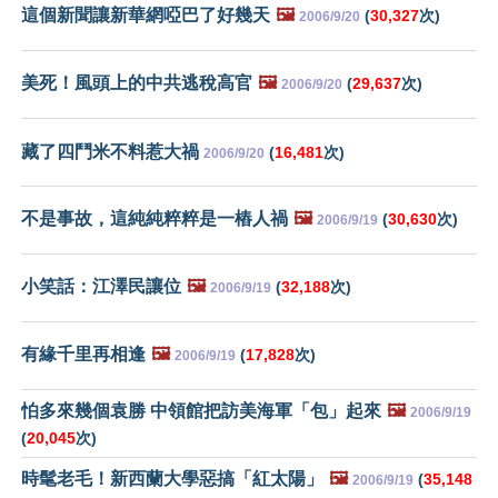
這個新聞讓新華網啞巴了好幾天
🖼️
(
30,327
次)
2006/9/20
美死！風頭上的中共逃稅高官
🖼️
(
29,637
次)
2006/9/20
藏了四鬥米不料惹大禍
(
16,481
次)
2006/9/20
不是事故，這純純粹粹是一樁人禍
🖼️
(
30,630
次)
2006/9/19
小笑話：江澤民讓位
🖼️
(
32,188
次)
2006/9/19
有緣千里再相逢
🖼️
(
17,828
次)
2006/9/19
怕多來幾個袁勝 中領館把訪美海軍「包」起來
🖼️
2006/9/19
(
20,045
次)
時髦老毛！新西蘭大學惡搞「紅太陽」
🖼️
(
35,148
2006/9/19