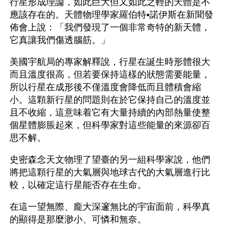
行星形成理論，如此巨大但又如此之輕的天體是不
應該存在的。天體物理學家羅伯特•諾伊斯在新聞發
佈會上說：「我們發現了一個非常奇特的新天體，
它真讓我們傷透腦筋。」
美國宇航局的專家解釋說，行星在誕生時形體很大
而且溫度很高，但若要保持這樣的狀態需要能量，
所以行星在成形後不僅溫度會降低而且體積會縮
小。這顆新行星的問題則在於它保持自己的溫度並
且不收縮，這意味着它有大量持續的內部熱量使整
個星體膨脹起來，但科學家對這些能量的來源卻百
思不解。
史密森念天文物理了望臺的另一組科學家說，他們
將把這顆行星的大氣層與地球古代的大氣層進行比
較，以確定這行星能否存在生命。
在這一望無際、龐大深邃無比的宇宙面前，科學真
的顯得是那麼渺小、可憐和無奈。