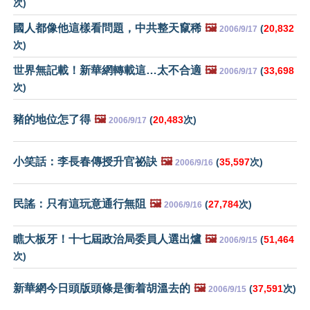
次)
國人都像他這樣看問題，中共整天竄稀
🖼️
(
20,832
2006/9/17
次)
世界無記載！新華網轉載這…太不合適
🖼️
(
33,698
2006/9/17
次)
豬的地位怎了得
🖼️
(
20,483
次)
2006/9/17
小笑話：李長春傳授升官祕訣
🖼️
(
35,597
次)
2006/9/16
民謠：只有這玩意通行無阻
🖼️
(
27,784
次)
2006/9/16
瞧大板牙！十七屆政治局委員人選出爐
🖼️
(
51,464
2006/9/15
次)
新華網今日頭版頭條是衝着胡溫去的
🖼️
(
37,591
次)
2006/9/15