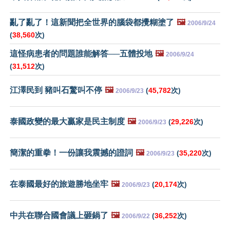
亂了亂了！這新聞把全世界的腦袋都攪糊塗了
🖼️
2006/9/24
(
38,560
次)
這怪病患者的問題誰能解答──五體投地
🖼️
2006/9/24
(
31,512
次)
江澤民到 豬叫石驚叫不停
🖼️
(
45,782
次)
2006/9/23
泰國政變的最大贏家是民主制度
🖼️
(
29,226
次)
2006/9/23
簡潔的重拳！一份讓我震撼的證詞
🖼️
(
35,220
次)
2006/9/23
在泰國最好的旅遊勝地坐牢
🖼️
(
20,174
次)
2006/9/23
中共在聯合國會議上砸鍋了
🖼️
(
36,252
次)
2006/9/22