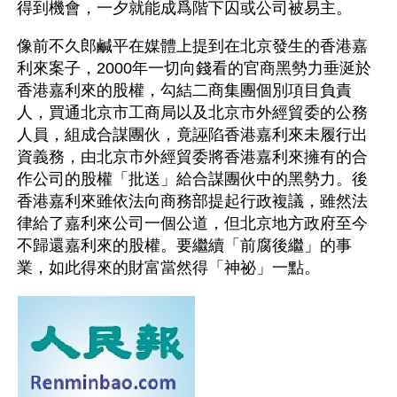
得到機會，一夕就能成爲階下囚或公司被易主。
像前不久郎鹹平在媒體上提到在北京發生的香港嘉
利來案子，2000年一切向錢看的官商黑勢力垂涎於
香港嘉利來的股權，勾結二商集團個別項目負責
人，買通北京市工商局以及北京市外經貿委的公務
人員，組成合謀團伙，竟誣陷香港嘉利來未履行出
資義務，由北京市外經貿委將香港嘉利來擁有的合
作公司的股權「批送」給合謀團伙中的黑勢力。後
香港嘉利來雖依法向商務部提起行政複議，雖然法
律給了嘉利來公司一個公道，但北京地方政府至今
不歸還嘉利來的股權。要繼續「前腐後繼」的事
業，如此得來的財富當然得「神祕」一點。