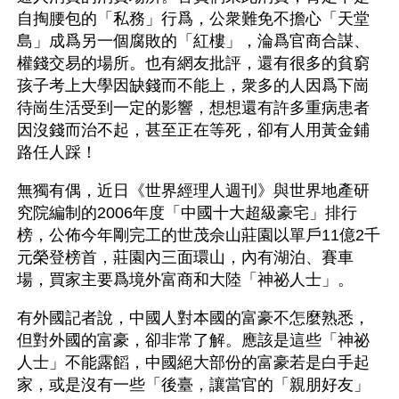
自掏腰包的「私務」行爲，公衆難免不擔心「天堂
島」成爲另一個腐敗的「紅樓」，淪爲官商合謀、
權錢交易的場所。也有網友批評，還有很多的貧窮
孩子考上大學因缺錢而不能上，衆多的人因爲下崗
待崗生活受到一定的影響，想想還有許多重病患者
因沒錢而治不起，甚至正在等死，卻有人用黃金鋪
路任人踩！
無獨有偶，近日《世界經理人週刊》與世界地產研
究院編制的2006年度「中國十大超級豪宅」排行
榜，公佈今年剛完工的世茂佘山莊園以單戶11億2千
元榮登榜首，莊園內三面環山，內有湖泊、賽車
場，買家主要爲境外富商和大陸「神祕人士」。
有外國記者說，中國人對本國的富豪不怎麼熟悉，
但對外國的富豪，卻非常了解。應該是這些「神祕
人士」不能露饀，中國絕大部份的富豪若是白手起
家，或是沒有一些「後臺，讓當官的「親朋好友」