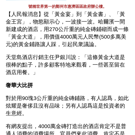
號稱世界第一的鄭州市惠濟區區政府辦公樓。
【人民報消息】從「黃金宴」到「黃金書」、「黃
金王宮」，物慾顯示心，一波接一波。哈爾濱一間
新建成的酒店，用270公斤重的純金磚鋪砌而成一條
「黃金大道」，用價值4000萬元人民幣(500多萬美
元)的黃金鋪路讓人踩，引起民衆議論。
天堂島酒店行銷主任尹銀川說：「這條黃金大道是
很棒的點子，許多顧客特地來觀看，一些甚至留在
酒店用餐。」
奢華大比拼
對於用90塊3公斤重的純金磚鋪路，有人認爲，如此
炫耀是奢侈且沒有品味；另有人認爲這是投資者的
生意經。
有網友提出，4000萬金磚打造出的酒店肯定不是普
通人消費的消費場所。官員們來此消費，肯定不是