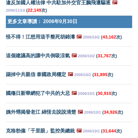
違反加國人權法律 中共駐加外交官王鵬飛遭驅逐
🖼️
(
22,149
次)
2006/11/14
更多文章導讀：
2006年9月30日
怪不得！江想用這手整死胡錦濤
🖼️
(
43,162
次)
2006/10/2
這個建議高的讓中共倒吸涼氣
🖼️
(
31,767
次)
2006/10/2
踢掉中共親信 泰國政局穩定
🖼️
(
31,895
次)
2006/10/2
國殤日新華網犯了中共的大忌
🖼️
(
30,910
次)
2006/10/1
姨外甥揭發老江 綿恆去說說清楚
🖼️
(
34,926
次)
2006/10/1
克格勃僱「千里眼」監控美總統
🖼️
(
31,644
次)
2006/10/1