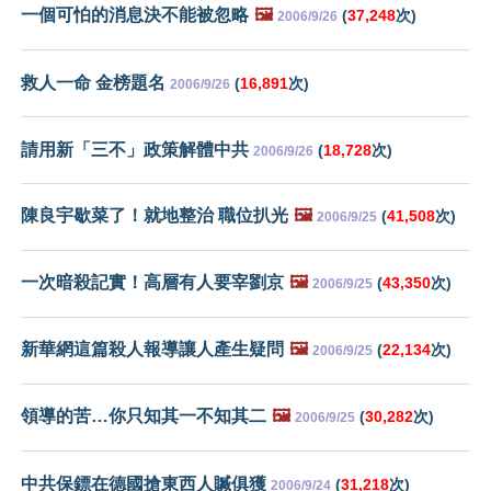
一個可怕的消息決不能被忽略
🖼️
(
37,248
次)
2006/9/26
救人一命 金榜題名
(
16,891
次)
2006/9/26
請用新「三不」政策解體中共
(
18,728
次)
2006/9/26
陳良宇歇菜了！就地整治 職位扒光
🖼️
(
41,508
次)
2006/9/25
一次暗殺記實！高層有人要宰劉京
🖼️
(
43,350
次)
2006/9/25
新華網這篇殺人報導讓人產生疑問
🖼️
(
22,134
次)
2006/9/25
領導的苦…你只知其一不知其二
🖼️
(
30,282
次)
2006/9/25
中共保鏢在德國搶東西人贓俱獲
(
31,218
次)
2006/9/24