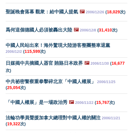
聖誕晚會落幕 觀衆：給中國人提氣
🖼️
(
18,029
次)
2006/12/26
爲何這個德國人必須被轟出大陸
🖼️
(
31,410
次)
2006/12/8
中國人民站出來！海外驚現大陸游客整團整車退黨
(
115,599
次)
2006/12/2
日媒揭中共摘國人器官 賄賂日本政界
🖼️
(
16,677
2006/11/30
次)
中共祕密警察重拳擊碎北京「中國人權展」
2006/11/25
(
25,054
次)
「中國人權展」是一場政治秀
🖼️
(
15,767
次)
2006/11/22
法輪功學員聲援加拿大總理對中國人權的關注
2006/11/21
(
19,322
次)