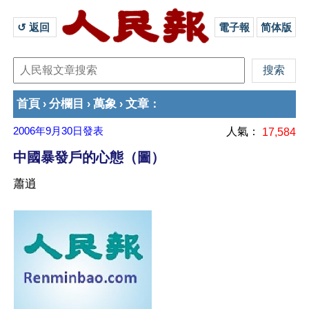
↺ 返回 
電子報
简体版
首頁
分欄目
萬象
文章
›
›
›
：
2006年9月30日
發表
人氣：
17,584
中國暴發戶的心態（圖）
蕭逍