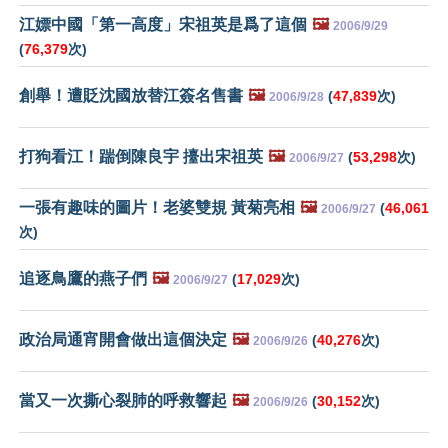
江嫖中國「第一高度」宋祖英是爲了這個
🖼️
2006/9/29
(
76,379
次)
創舉！遭貶沈國放替江簽名售書
🖼️
(
47,839
次)
2006/9/28
打狗看江！踹倒陳良宇 擡出宋祖英
🖼️
(
53,298
次)
2006/9/27
一張有趣味的圖片！老婆雙規 黃菊亮相
🖼️
(
46,061
2006/9/27
次)
追逐鳥鷹的燕子們
🖼️
(
17,029
次)
2006/9/27
政治局通宵開會做出這個決定
🖼️
(
40,276
次)
2006/9/26
當又一次撕心裂肺的呼救響起
🖼️
(
30,152
次)
2006/9/26