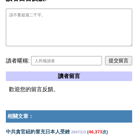
讀者暱稱:
讀者留言
歡迎您的留言反饋。
相關文章：
中共貪官紐約冒充日本人受銼
(
46,373
次)
2007/1/3