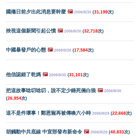
國殤日前夕出此消息要幹麼
🖼️
(
31,199
次)
2006/9/30
殃視這個新聞引起公憤
🖼️
(
32,718
次)
2006/9/30
中國暴發戶的心態
🖼️
(
17,584
次)
2006/9/30
他信認錯了乾媽
🖼️
(
31,101
次)
2006/9/30
把這故事唸叨唸叨，說不定少錘死倆白狼
🖼️
2006/9/30
(
26,954
次)
這不是件壞事！鄭恩寵再被傳喚六小時
(
22,668
次)
2006/9/29
胡觸動中共底線 中宣部發布新命令
🖼️
(
40,833
次)
2006/9/29