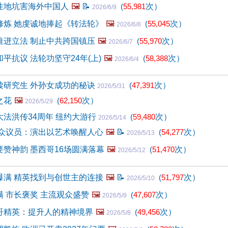
性地坑害海外中国人
🖼️
📝
(
55,981
次）
2026/6/9
修炼 她虔诚地捧起《转法轮》
🖼️
(
55,045
次）
2026/6/8
推进立法 制止中共跨国镇压
🖼️
(
55,970
次）
2026/6/7
平抗议 法轮功坚守24年(上)
🖼️
(
58,388
次）
2026/6/4
读研究生 外孙女成功的秘诀
(
47,391
次）
2026/5/31
之花
🖼️
(
62,150
次）
2026/5/29
法洪传34周年 纽约大游行
(
59,480
次）
2026/5/14
 众议员：演出以艺术唤醒人心
🖼️
📝
(
54,277
次）
2026/5/13
赞神韵 墨西哥16场圆满落幕
🖼️
(
51,470
次）
2026/5/12
爆满 精英找到与创世主的连接
🖼️
📝
(
51,797
次）
2026/5/10
 市长褒奖 主流观众盛赞
🖼️
(
47,607
次）
2026/5/9
哥精英：提升人的精神境界
🖼️
(
49,456
次）
2026/5/8