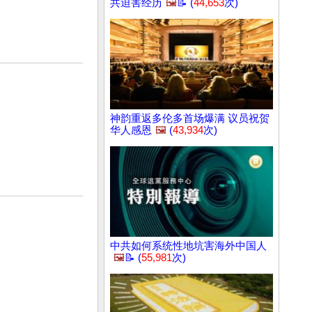
共迫害经历
🖼️
📝 (
44,653
次)
神韵重返多伦多首场爆满 议员祝贺
华人感恩
🖼️
(
43,934
次)
中共如何系统性地坑害海外中国人
🖼️
📝 (
55,981
次)