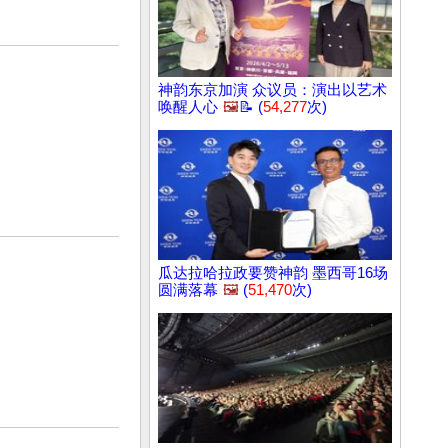
神韵东京加演 众议员：演出以艺术
唤醒人心
🖼️
📝 (
54,277
次)
瓜达拉哈拉政要赞神韵 墨西哥16场
圆满落幕
🖼️
(
51,470
次)