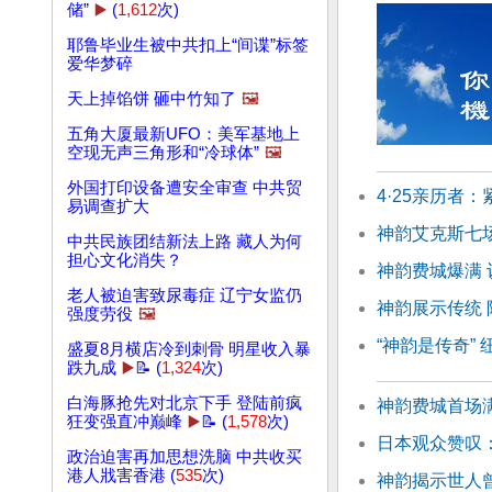
储”
▶️
(
1,612
次)
耶鲁毕业生被中共扣上“间谍”标签
爱华梦碎
天上掉馅饼 砸中竹知了
🖼️
五角大厦最新UFO：美军基地上
空现无声三角形和“冷球体”
🖼️
外国打印设备遭安全审查 中共贸
4·25亲历者
易调查扩大
神韵艾克斯七
中共民族团结新法上路 藏人为何
担心文化消失？
神韵费城爆满 
老人被迫害致尿毒症 辽宁女监仍
神韵展示传统
强度劳役
🖼️
“神韵是传奇”
盛夏8月横店冷到刺骨 明星收入暴
跌九成
▶️
📝 (
1,324
次)
白海豚抢先对北京下手 登陆前疯
神韵费城首场满
狂变强直冲巅峰
▶️
📝 (
1,578
次)
日本观众赞叹
政治迫害再加思想洗脑 中共收买
港人戕害香港 (
535
次)
神韵揭示世人