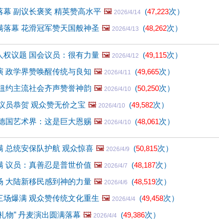
幕 副议长褒奖 精英赞高水平
🖼️
(
47,223
次）
2026/4/14
满落幕 花滑冠军赞天国般神圣
🖼️
(
48,262
次）
2026/4/13
人权议题 国会议员：很有力量
🖼️
(
49,115
次）
2026/4/12
演 政学界赞唤醒传统与良知
🖼️
(
49,665
次）
2026/4/11
 纽约主流社会齐声赞誉神韵
🖼️
(
50,250
次）
2026/4/10
议员恭贺 观众赞无价之宝
🖼️
(
49,582
次）
2026/4/10
 德国艺术界：这是巨大恩赐
🖼️
(
48,061
次）
2026/4/10
 总统安保队护航 观众惊喜
🖼️
(
50,815
次）
2026/4/9
满 议员：真善忍是普世价值
🖼️
(
48,187
次）
2026/4/7
场 大陆新移民感到神的力量
🖼️
(
48,519
次）
2026/4/6
三场爆满 观众赞传统文化重生
🖼️
(
49,458
次）
2026/4/4
礼物” 丹麦演出圆满落幕
🖼️
(
49,386
次）
2026/4/4