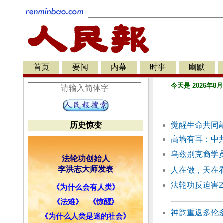
首页
要闻
内幕
时事
幽默
今天是 2026年8月
历史惊变
觉醒生命共同
高墙有耳：中
乌兹别克裔学
法轮功创始人
李洪志大师发表
人在做，天在
法轮功反迫害2
《为什么会有人类》
《法难》
《惊醒》
神韵重返多伦多
《为什么人类是迷的社会》