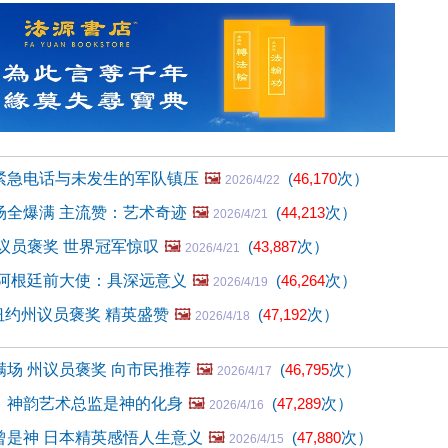
：紧急电话与未发生的军队镇压
🖼️
(
46,170
次）
2026/4/22
场全爆满 主流赞：艺术奇迹
🖼️
(
44,213
次）
2026/4/21
议员褒奖 世界冠军惊叹
🖼️
(
43,887
次）
2026/4/21
 阿根廷前大使：具深远意义
🖼️
(
46,264
次）
2026/4/19
 纽约州议员褒奖 精英盛赞
🖼️
(
47,192
次）
2026/4/18
场 州议员褒奖 向市民推荐
🖼️
(
46,795
次）
2026/4/17
：神韵艺术总监是神的化身
🖼️
(
47,289
次）
2026/4/16
曾是神 日本精英感悟人生意义
🖼️
(
47,880
次）
2026/4/15