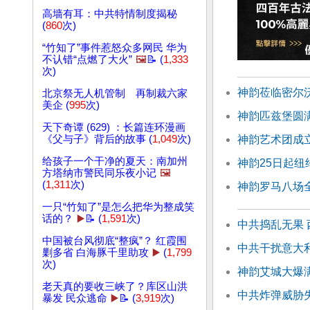
高墙有耳：中共特情制度揭秘
(
860
次)
“竹知了”事件惹怒众多网民 华为
不认错“点燃了大火”
🖼️
📝 (
1,333
次)
神韵莅临密尔
北京祭无人机管制 再制裁六家
美企 (
995
次)
神韵匹兹堡圆满
天下奇谭 (629) ：长篇连环漫画
神韵艺术团成立
《父与子》背后的故事 (
1,049
次)
给孩子一个干净的夏天：南加州
神韵25日起纽
方塔纳市警民同乐夜小记
🖼️
(
1,311
次)
神韵罗马八场
一只“竹知了”是怎么把华为整成笑
话的？
▶️
📝 (
1,591
次)
中共捣乱无果
中国被台风彻底“整疯”？ 红霞围
中共干扰意大
剿多省 白海豚千里助攻
▶️
(
1,799
次)
神韵艾城大爆满
老天真的要收三峡了？库区山洪
中共炸弹威胁
暴发 民众逃命
▶️
📝 (
3,919
次)