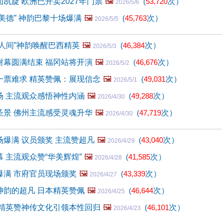
凯旋 欧洲已开卖2027年门票
🖼️
(
53,720
次）
2026/5/6
美德” 神韵巴黎十场爆满
🖼️
(
45,763
次）
2026/5/5
人间”神韵唤醒巴西精英
🖼️
(
46,384
次）
2026/5/3
谢幕圆满结束 福冈站将开演
🖼️
(
46,676
次）
2026/5/2
一票难求 精英赞佩：展现信念
🖼️
(
49,031
次）
2026/5/1
场 主流观众感悟神性内涵
🖼️
(
49,288
次）
2026/4/30
圣景 佛州主流感受灵魂升华
🖼️
(
47,719
次）
2026/4/30
爆满 议员颁奖 主流赞超凡
🖼️
(
43,040
次）
2026/4/29
 主流观众赞“华美辉煌”
🖼️
(
41,585
次）
2026/4/28
爆满 市府官员现场颁奖
🖼️
(
43,339
次）
2026/4/27
神韵的超凡 日本精英赞佩
🖼️
(
46,644
次）
2026/4/25
 精英赞神传文化引领本性回归
🖼️
(
46,101
次）
2026/4/23