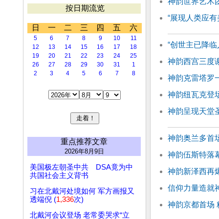
神韵世界艺术团
按日期流览
“展现人类应有
日
一
二
三
四
五
六
5
6
7
8
9
10
11
“创世主已降临
12
13
14
15
16
17
18
19
20
21
22
23
24
25
神韵西宫三度
26
27
28
29
30
31
1
2
3
4
5
6
7
8
神韵克雷塔罗
神韵纽瓦克登
神韵呈现天堂
神韵奥兰多首场
重点推荐文章
2026年8月9日
神韵伍斯特落幕
美国极左朝圣中共 DSA竟为中
神韵新泽西再
共国社会主义背书
信仰力量造就
习在北戴河处境如何 军方画报又
透端倪 (
1,336
次)
神韵京都首场
北戴河会议登场 老常委哭求“立