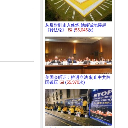
从反对到走入修炼 她虔诚地捧起
《转法轮》
🖼️
(
55,045
次)
美国会听证：推进立法 制止中共跨
国镇压
🖼️
(
55,970
次)