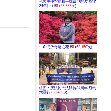
伦敦中使馆前和平抗议 法轮功坚守
24年(上)
🖼️
(
58,388
次)
生命绽放奇迹之花
🖼️
(
62,150
次)
组图：庆法轮大法洪传34周年 纽约
大游行 (
59,480
次)