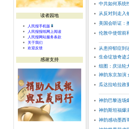
中共如何系统
从反对到走入
读者园地
美国会听证：
人民报手机版
人民报报纸网上阅读
伦敦中使馆前和
人民报网站服务条款
关于我们
欢迎反馈
从患抑郁症到
生命绽放奇迹
感谢支持
组图：庆法轮大
神韵东京加演
瓜达拉哈拉政要
神韵巴黎连场
神韵斯坦福爆满
神韵感动墨西