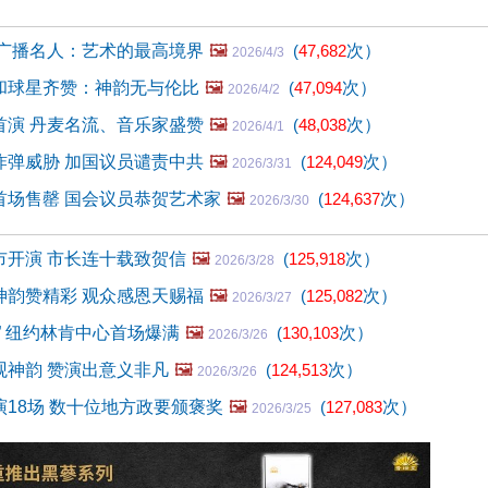
 广播名人：艺术的最高境界
🖼️
(
47,682
次）
2026/4/3
和球星齐赞：神韵无与伦比
🖼️
(
47,094
次）
2026/4/2
首演 丹麦名流、音乐家盛赞
🖼️
(
48,038
次）
2026/4/1
炸弹威胁 加国议员谴责中共
🖼️
(
124,049
次）
2026/3/31
首场售罄 国会议员恭贺艺术家
🖼️
(
124,637
次）
2026/3/30
市开演 市长连十载致贺信
🖼️
(
125,918
次）
2026/3/28
神韵赞精彩 观众感恩天赐福
🖼️
(
125,082
次）
2026/3/27
” 纽约林肯中心首场爆满
🖼️
(
130,103
次）
2026/3/26
观神韵 赞演出意义非凡
🖼️
(
124,513
次）
2026/3/26
18场 数十位地方政要颁褒奖
🖼️
(
127,083
次）
2026/3/25