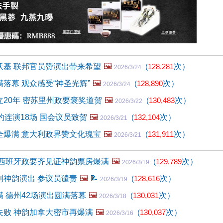
沃基 联邦官员赞演出带来希望
🖼️
(
128,281
次）
2026/3/24
落幕 观众感受“神圣光辉”
🖼️
(
128,890
次）
2026/3/24
20年 密苏里州政要褒奖道贺
🖼️
(
130,483
次）
2026/3/22
约连演18场 国会议员致贺
🖼️
(
132,104
次）
2026/3/21
全爆满 意大利政界赞文化瑰宝
🖼️
(
131,911
次）
2026/3/21
 西班牙政要齐见证神韵票房爆满
🖼️
(
129,789
次）
2026/3/19
利神韵演出 参议员谴责
🖼️
📝
(
128,616
次）
2026/3/19
 德州42场演出圆满落幕
🖼️
(
130,031
次）
2026/3/18
失败 神韵加拿大密市再爆满
🖼️
(
130,037
次）
2026/3/16