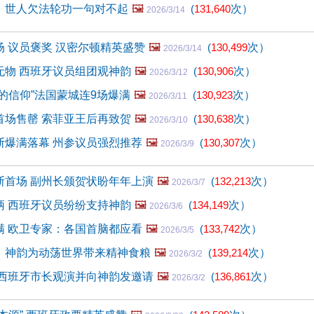
：世人欠法轮功一句对不起
🖼️
(
131,640
次）
2026/3/14
 议员褒奖 汉密尔顿精英盛赞
🖼️
(
130,499
次）
2026/3/14
无物 西班牙议员组团观神韵
🖼️
(
130,906
次）
2026/3/12
的信仰”法国蒙城连9场爆满
🖼️
(
130,923
次）
2026/3/11
首场售罄 索菲亚王后再致贺
🖼️
(
130,638
次）
2026/3/10
斯爆满落幕 州参议员强烈推荐
🖼️
(
130,307
次）
2026/3/9
斯首场 副州长颁贺状盼年年上演
🖼️
(
132,213
次）
2026/3/7
柄 西班牙议员纷纷支持神韵
🖼️
(
134,149
次）
2026/3/6
满 欧卫专家：各国首脑都应看
🖼️
(
133,742
次）
2026/3/5
：神韵为动荡世界带来精神食粮
🖼️
(
139,214
次）
2026/3/2
 西班牙市长观演并向神韵发邀请
🖼️
(
136,861
次）
2026/3/2