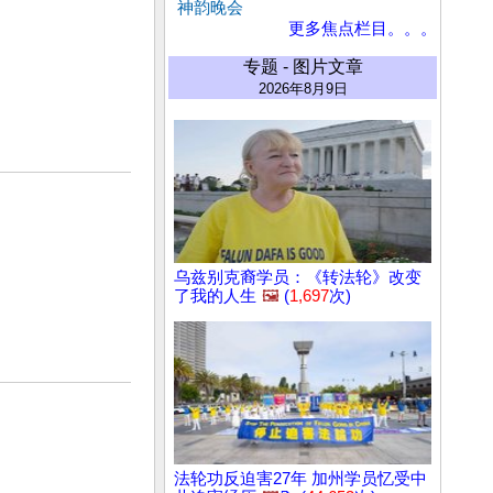
神韵晚会
更多焦点栏目。。。
专题 - 图片文章
2026年8月9日
乌兹别克裔学员：《转法轮》改变
了我的人生
🖼️
(
1,697
次)
法轮功反迫害27年 加州学员忆受中