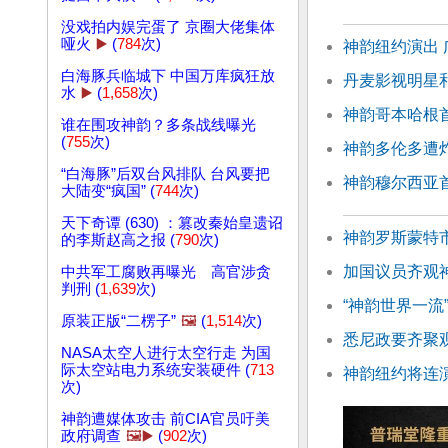
没戏拍内娱完蛋了 京圈大佬集体
哑火
▶️
(
784
次)
神韵纽约演出
白海豚兵临城下 中国万库疯狂放
丹麦影视明星
水
▶️
(
1,658
次)
神韵哥本哈根
谁在围攻神韵？多条战线曝光
(
755
次)
神韵多伦多遭
“白海豚”后双台风排队 台风要把
神韵穆尔西亚
大陆变“疯国” (
744
次)
天下奇谭 (630) ：篡改秦始皇遗诏
神韵罗斯蒙特
的李斯赵高之报 (
790
次)
加国议员齐观
中共军工腐败再曝光 高官涉贪
判刑 (
1,639
次)
“神韵世界一流
原装正版“二楞子”
🖼️
(
1,514
次)
悉尼政要齐聚
NASA太空人进行太空行走 为国
际太空站电力系统安装硬件 (
713
神韵纽约将连演
次)
神韵遭媒体攻击 前CIA官员吁美
政府调查
🖼️▶️
(
902
次)