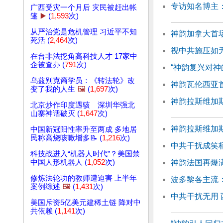
专访知名博主
广西受灾一个月后 灾民被赶出帐
篷
▶️
(
1,593
次)
从严治党是危机管理 习近平不知
神韵加拿大首场
死活 (
2,464
次)
视中共施压如
在台非法挖角高科技人才 17家中
企被查办 (
791
次)
“神韵复兴对神
乌兹别克裔学员：《转法轮》改
神韵瓦伦西亚
变了我的人生
🖼️
(
1,697
次)
神韵拉斯维加
北京炒作印度遇骇 深圳华强北
山寨神话破灭 (
1,647
次)
神韵拉斯维加
中国新冠阳性率升至两成 多地居
民称高烧咳嗽增多📝 (
1,216
次)
中共干扰成笑
科技战进入“机器人时代”？美国禁
神韵法国再爆
中国人形机器人 (
1,052
次)
修炼法轮功的教师遭迫害 上半年
波多黎各主流
案例综述
🖼️
(
1,431
次)
中共干扰无用
美国斥资5亿美元建稀土链 降对中
共依赖 (
1,141
次)