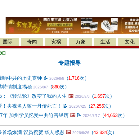
国际
奇闻
灾祸
万象
生活
文化
9日
专题报导
敲响中共的历史丧钟
📝
(
1,716
次）
2026/8/8
共特情制度揭秘
(
860
次）
2026/8/7
员：《转法轮》改变了我的人生
🖼️
(
1,697
次）
2026/8/6
看！央视名人敬一丹传死亡！
📝
(
27,255
次）
2026/7/25
7年 加州学员忆受中共迫害经历
🖼️
📝
(
44,653
次）
2026/7/17
首场爆满 议员祝贺 华人感恩
🖼️
(
43,934
次）
2026/6/26