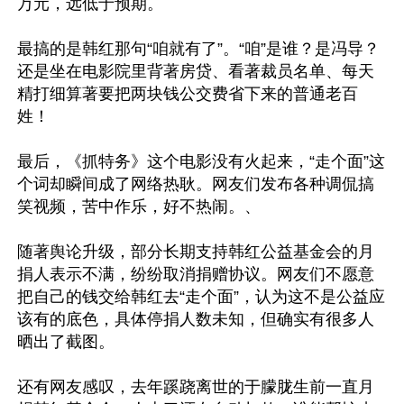
万元，远低于预期。

最搞的是韩红那句“咱就有了”。“咱”是谁？是冯导？
还是坐在电影院里背著房贷、看著裁员名单、每天
精打细算著要把两块钱公交费省下来的普通老百
姓！

最后，《抓特务》这个电影没有火起来，“走个面”这
个词却瞬间成了网络热耿。网友们发布各种调侃搞
笑视频，苦中作乐，好不热闹。、

随著舆论升级，部分长期支持韩红公益基金会的月
捐人表示不满，纷纷取消捐赠协议。网友们不愿意
把自己的钱交给韩红去“走个面”，认为这不是公益应
该有的底色，具体停捐人数未知，但确实有很多人
晒出了截图。

还有网友感叹，去年蹊跷离世的于朦胧生前一直月