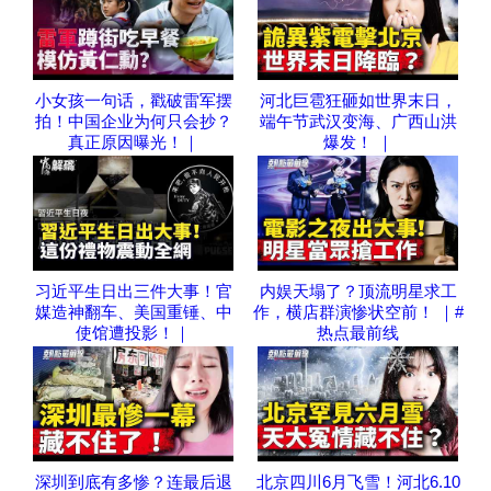
小女孩一句话，戳破雷军摆
河北巨雹狂砸如世界末日，
拍！中国企业为何只会抄？
端午节武汉变海、广西山洪
真正原因曝光！｜
爆发！ ｜
习近平生日出三件大事！官
内娱天塌了？顶流明星求工
媒造神翻车、美国重锤、中
作，横店群演惨状空前！ ｜#
使馆遭投影！｜
热点最前线
深圳到底有多惨？连最后退
北京四川6月飞雪！河北6.10