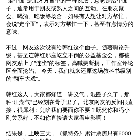
“走个面”是北方方言中的一种说法，意思是给个面
子，通常用于朋友或熟人之间的互动。在朋友聚
会、喝酒、吃饭等场合，如果有人想让对方帮忙，
会说“走个面”，表示对方帮忙一下，甚至有点情分的
意味。 

不过，网友这次没有给韩红这个面子。随著舆论升
级，甚至连韩红那座屹立不倒的公益基金会，都被
网友贴上了“连坐”的标签，高喊要断捐，工作室评论
区全面沦陷。 今天，我们就来还原这场教科书级别
的“翻车大戏”。 

韩红这人，大家都知道，讲义气，混圈子久了，那
种“江湖气”已经刻在骨子里了。北京网友的反问很直
接，很犀利：凭啥我们要面你不要？既然你和冯小
刚关系好，不如你直接请大家看电影啊！ 

结果是，上映三天，《抓特务》累计票房只有6000