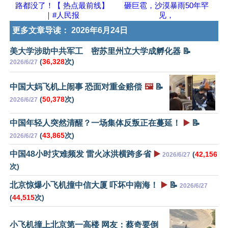
路都没了！【 热点最前线】
砸巨雹，沙漠暴雨50年罕
｜#人民报
见，
更多文章导读：
2026年6月24日
美大学涉助中共军工 密苏里州立大学成孵化器 📝
(
36,328
次)
2026/6/27
中国大妈飞机上闹事 恐面对重金赔偿
🖼️
📝
(
50,378
次)
2026/6/27
中国年轻人突然清醒？一场集体反叛正在蔓延！
▶️
📝
(
43,865
次)
2026/6/27
中国48小时灾难频发 雷火冰洪横跨多省
▶️
(
42,156
2026/6/27
次)
北京惊爆小飞机撞中信大厦 吓坏中南海！
▶️
📝
2026/6/27
(
44,515
次)
小飞机撞上北京第一高楼 网友：蔡奇要倒