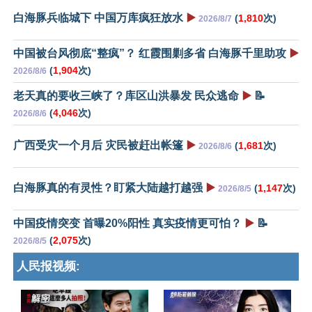
白海豚兵临城下 中国万库疯狂放水
▶️
(
1,810
次)
2026/8/7
中国被台风彻底“整疯”？ 红霞围剿多省 白海豚千里助攻
▶️
(
1,904
次)
2026/8/6
老天真的要收三峡了？库区山洪暴发 民众逃命
▶️
📝
(
4,046
次)
2026/8/6
广西受灾一个月后 灾民被赶出帐篷
▶️
(
1,681
次)
2026/8/6
白海豚真的有灵性？盯紧大陆越打越强
▶️
(
1,147
次)
2026/8/5
中国疫情突变 首曝20%阳性 真实疫情更可怕？
▶️
📝
(
2,075
次)
2026/8/5
人民报视频: