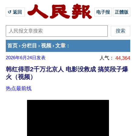
↺ 返回 
电子报
正體版
首页
分栏目
视频
文章
›
›
›
：
2026年6月24日
发表
人气：
44,364
韩红得罪2千万北京人 电影没救成 搞笑段子爆
火（视频）
热点最前线