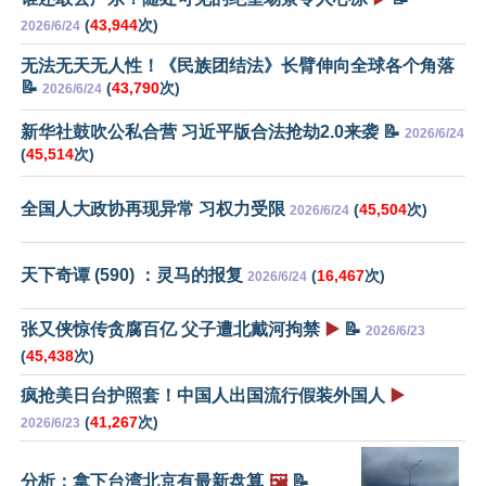
(
43,944
次)
2026/6/24
无法无天无人性！《民族团结法》长臂伸向全球各个角落
📝
(
43,790
次)
2026/6/24
新华社鼓吹公私合营 习近平版合法抢劫2.0来袭 📝
2026/6/24
(
45,514
次)
全国人大政协再现异常 习权力受限
(
45,504
次)
2026/6/24
天下奇谭 (590) ：灵马的报复
(
16,467
次)
2026/6/24
张又侠惊传贪腐百亿 父子遭北戴河拘禁
▶️
📝
2026/6/23
(
45,438
次)
疯抢美日台护照套！中国人出国流行假装外国人
▶️
(
41,267
次)
2026/6/23
分析：拿下台湾北京有最新盘算
🖼️
📝