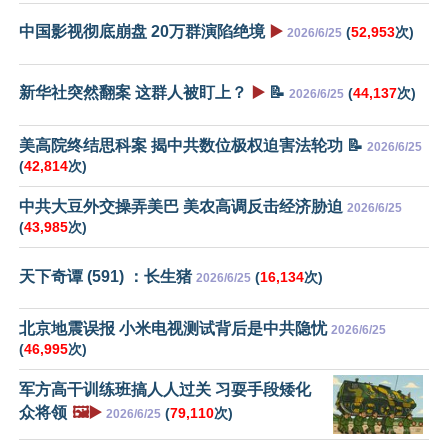
中国影视彻底崩盘 20万群演陷绝境
▶️
(
52,953
次)
2026/6/25
新华社突然翻案 这群人被盯上？
▶️
📝
(
44,137
次)
2026/6/25
美高院终结思科案 揭中共数位极权迫害法轮功 📝
2026/6/25
(
42,814
次)
中共大豆外交操弄美巴 美农高调反击经济胁迫
2026/6/25
(
43,985
次)
天下奇谭 (591) ：长生猪
(
16,134
次)
2026/6/25
北京地震误报 小米电视测试背后是中共隐忧
2026/6/25
(
46,995
次)
军方高干训练班搞人人过关 习耍手段矮化
众将领
🖼️▶️
(
79,110
次)
2026/6/25