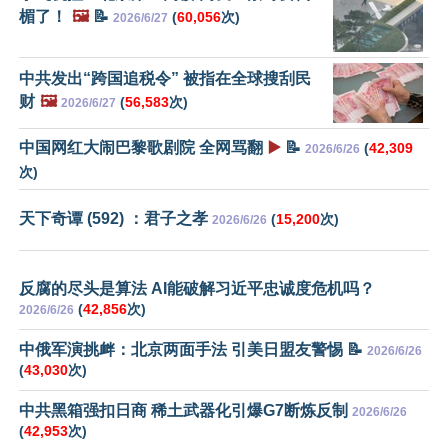
楣了！
🖼️
📝
(
60,056
次)
2026/6/27
中共发出“跨国追税令” 被指在全球搜刮民
财
🖼️
(
56,583
次)
2026/6/27
中国网红大闹巴黎歌剧院 全网骂翻
▶️
📝
(
42,309
2026/6/26
次)
天下奇谭 (592) ：君子之孝
(
15,200
次)
2026/6/26
反腐的尽头是算法 AI能破解习近平忠诚度危机吗？
(
42,856
次)
2026/6/26
中俄军演挑衅：北京两面手法 引美日盟友警惕 📝
2026/6/26
(
43,030
次)
中共黑箱强扣日商 稀土武器化引爆G7断炼反制
2026/6/26
(
42,953
次)