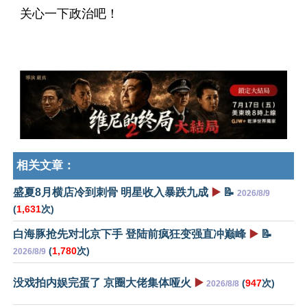
关心一下政治吧！
相关文章：
盛夏8月横店冷到刺骨 明星收入暴跌九成
▶️
📝
2026/8/9
(
1,631
次)
白海豚抢先对北京下手 登陆前疯狂变强直冲巅峰
▶️
📝
(
1,780
次)
2026/8/9
没戏拍内娱完蛋了 京圈大佬集体哑火
▶️
(
947
次)
2026/8/8