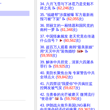
，
34. 六月飞雪与下冰雹乃是党魁不
祥之兆 📝 (
62,246
次)
35. “福建帮”涉腐被曝 军方最新画
报习被“下架” 📝 (
62,055
次)
36. 郑丽文的一厢情愿和国民党的
南柯一梦 📝 (
61,348
次)
37. 中国怪象频发 老天究竟在传递
什么信号？
▶️
(
60,562
次)
38. 超百万人观看 南韩“最美新娘”
用“天灭中共”装饰婚纱
🖼️▶️
📝
(
59,959
次)
39. 解体中共邪党，清算六四屠杀
罪行 📝 (
59,925
次)
40. 美防长聚焦台海 专家警告中共
全球点火 (
59,842
次)
41. 六四禁说“我爱你”中共疯狂监
控网友被气笑 (
59,827
次)
42. 当青春的光芒被磨灭 微博流行
“丧语录”
🖼️
📝 (
59,760
次)
43. 伊朗战火推升美国LNG暴利
中共堡垒经济代价惨重 (
59,362
次)