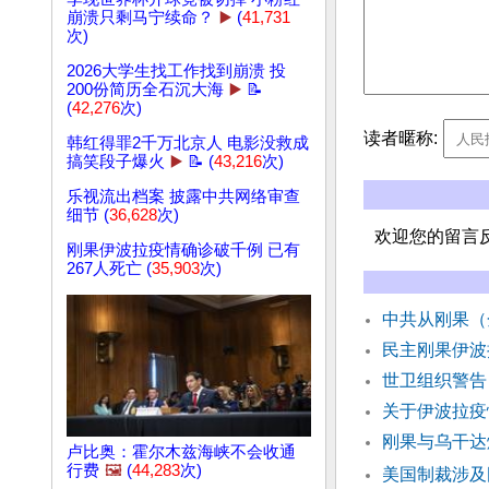
崩溃只剩马宁续命？
▶️
(
41,731
次)
2026大学生找工作找到崩溃 投
200份简历全石沉大海
▶️
📝
(
42,276
次)
读者暱称:
韩红得罪2千万北京人 电影没救成
搞笑段子爆火
▶️
📝 (
43,216
次)
乐视流出档案 披露中共网络审查
细节 (
36,628
次)
欢迎您的留言
刚果伊波拉疫情确诊破千例 已有
267人死亡 (
35,903
次)
中共从刚果（
民主刚果伊波
世卫组织警告
关于伊波拉疫
刚果与乌干达
卢比奥：霍尔木兹海峡不会收通
行费
🖼️
(
44,283
次)
美国制裁涉及