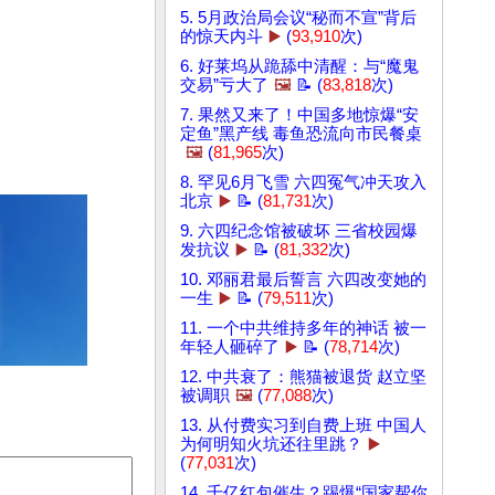
5. 5月政治局会议“秘而不宣”背后
的惊天内斗
▶️
(
93,910
次)
6. 好莱坞从跪舔中清醒：与“魔鬼
交易”亏大了
🖼️
📝 (
83,818
次)
7. 果然又来了！中国多地惊爆“安
定鱼”黑产线 毒鱼恐流向市民餐桌
🖼️
(
81,965
次)
8. 罕见6月飞雪 六四冤气冲天攻入
北京
▶️
📝 (
81,731
次)
9. 六四纪念馆被破坏 三省校园爆
发抗议
▶️
📝 (
81,332
次)
10. 邓丽君最后誓言 六四改变她的
一生
▶️
📝 (
79,511
次)
11. 一个中共维持多年的神话 被一
年轻人砸碎了
▶️
📝 (
78,714
次)
12. 中共衰了：熊猫被退货 赵立坚
被调职
🖼️
(
77,088
次)
13. 从付费实习到自费上班 中国人
为何明知火坑还往里跳？
▶️
(
77,031
次)
14. 千亿红包催生？踢爆“国家帮你