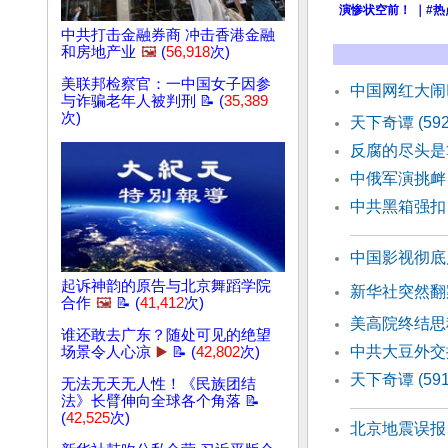
演惨状空前！ ｜#
中共打击金融券商 冲击香港金融
和房地产业
🖼️
(
56,918
次)
美联邦检察官：一中国女子因参
中国网红大闹
与诈骗老年人被判刑 📝 (
35,389
次)
天下奇谭 (59
反腐的尽头是
中俄军演挑衅
中共黑箱强扣
中国影视彻底
起诉神韵的原告与北京舞蹈学院
新华社突然翻
合作
🖼️
📝 (
41,412
次)
美高院终结思
谁还敢去广东？随处可见的绝望
中共大豆外交
场景令人心凉
▶️
📝 (
42,802
次)
天下奇谭 (59
无法无天无人性！《民族团结
法》长臂伸向全球各个角落 📝
(
42,525
次)
北京地震误报