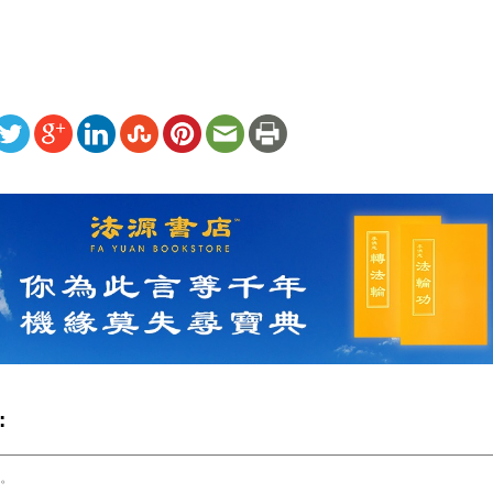
ww.renminbao.com/rmb/articles/2026/6/24/95642.html
: