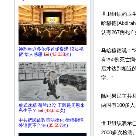
世卫组织的卫
哈穆德(Abdir
认有267例死亡
神韵重返多伦多首场爆满 议员祝
马哈穆德说：“2
贺 华人感恩
🖼️
(
43,038
次)
有250例死亡病
后才达到相近的
字。”

除刚果民主共
两国有100多
狼式戏精 荷兰出没 王毅是周恩来
私生子？
🖼️
(
43,650
次)
中共把民族政策法律化 律师指境
世卫组织表示已
外追责不合法 (
35,597
次)
2000多次检测。