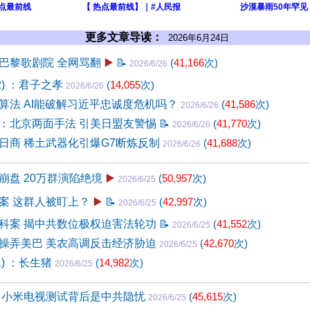
热点最前线
【 热点最前线】｜#人民报
沙漠暴雨50年罕见
更多文章导读：
2026年6月24日
巴黎歌剧院 全网骂翻
▶️
📝
(
41,166
次)
2026/6/26
2) ：君子之孝
(
14,055
次)
2026/6/26
算法 AI能破解习近平忠诚度危机吗？
(
41,586
次)
2026/6/26
：北京两面手法 引美日盟友警惕
📝
(
41,770
次)
2026/6/26
日商 稀土武器化引爆G7断炼反制
(
41,688
次)
2026/6/26
崩盘 20万群演陷绝境
▶️
(
50,957
次)
2026/6/25
案 这群人被盯上？
▶️
📝
(
42,997
次)
2026/6/25
科案 揭中共数位极权迫害法轮功
📝
(
41,552
次)
2026/6/25
操弄美巴 美农高调反击经济胁迫
(
42,670
次)
2026/6/25
1) ：长生猪
(
14,982
次)
2026/6/25
 小米电视测试背后是中共隐忧
(
45,615
次)
2026/6/25