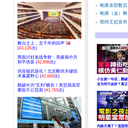
刚果东部数百
刚果（金）释
凯特王妃宣布
舞台之上，五千年的回声
🖼️
(
43,135
次)
两面讨好发战争财：美媒揭中共
和平伪装 (
42,998
次)
供应链武器化！北京断供关键技
术暴露野心 (
42,666
次)
小女孩一句话，戳破
业为何只会抄？真正
戳破中共“互利”糖衣！美贸易高官
重批不公贸易 (
41,765
次)
内娱天塌了？顶流明