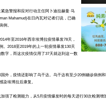
生紧急警报和应对行动主任阿卜迪拉赫曼·马
ahman Mahamud)在日内瓦对记者们说，已确
病例。

014年至2016年西非埃博拉疫情暴发78天，
例。2018至2019年的上一轮疫情暴发130天
数字，而这次疫情仅用了37天就达到这一数
和国外，疫情还影响了乌干达。乌干达有至少20例确诊病例
人感染埃博拉后康复。

加强了检测能力，从5月疫情爆发时的每天进行30次检测增

