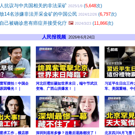
人抗议与中共国相关的非法采矿
(
5,648
次)
2025/1/9
放14名涉嫌非法开采金矿的中国公民
(
6,797
次)
2024/12/26
自己被确诊患有癌症并接受化疗
🖼️
(
11,866
次)
2024/3/23
人民报视频
2026年6月24日
雷军摆拍！中国企
河北巨雹狂砸如世界末日，端午节武汉
习近平生日出三件
原因曝光！｜
变海、广西山洪爆发！ ｜
车、美国重锤、中
星求工作，横店群
深圳到底有多惨？连最后退路都没了！
北京四川6月飞雪！