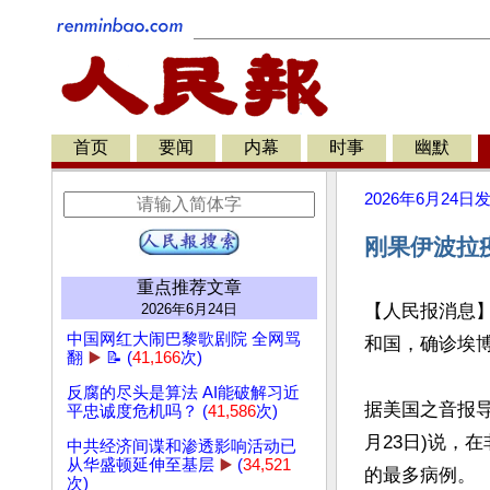
首页
要闻
内幕
时事
幽默
2026年6月24日
刚果伊波拉疫
重点推荐文章
2026年6月24日
【人民报消息】
中国网红大闹巴黎歌剧院 全网骂
和国，确诊埃博
翻
▶️
📝 (
41,166
次)
反腐的尽头是算法 AI能破解习近
据美国之音报导
平忠诚度危机吗？ (
41,586
次)
月23日)说，
中共经济间谍和渗透影响活动已
从华盛顿延伸至基层
▶️
(
34,521
的最多病例。

次)