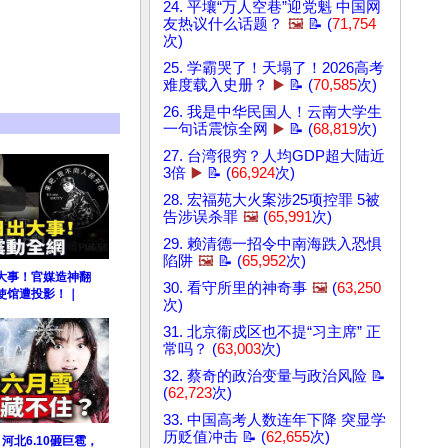
24. 平壤“万人空巷”迎党魁 中国网
友热议什么话题？
🖼️
📝 (
71,754
次)
25. 学霸哭了！天塌了！2026高考
难度载入史册？
▶️
📝 (
70,585
次)
26. 我是中华民国人！云南大学生
一句话震惊全网
▶️
📝 (
68,819
次)
27. 台湾很穷？人均GDP超大陆近
3倍
▶️
📝 (
66,924
次)
28. 宏福苑大火案涉25项控罪 5被
告涉误杀罪
🖼️
(
65,991
次)
29. 赖清德一招令中南海跌入恐惧
陷阱
🖼️
📝 (
65,952
次)
大事！官媒造神翻
30. 看守所里的神奇事
🖼️
(
63,250
使馆遭投影！｜
次)
31. 北京衞戍区也不提“习主席” 正
常吗？ (
63,003
次)
32. 蔡奇的政治变量与政治风险 📝
(
62,723
次)
33. 中国高考人数连年下降 突显学
历贬值冲击 📝 (
62,655
次)
河北6.10砸巨雹，