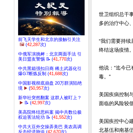
世卫组织总干事谭德
多的治疗中心、
前飞天学生和北京的接触引关注
“我们需要持续
🖼️
(
42,287
次)
终结这场疫情。”
中俄军演挑衅：北京两面手法 引
美日盟友警惕 📝 (
41,770
次)
他说：“迄今已
中共黑箱强扣日商 稀土武器化引
爆G7断炼反制 (
41,688
次)
毒。”

中国影视彻底崩盘 20万群演陷绝
境
▶️
(
50,957
次)
美国疾病控制与
新华社突然翻案 这群人被盯上？
▶️
📝 (
42,997
次)
面临的风险较低
美高院终结思科案 揭中共数位极
权迫害法轮功 📝 (
41,552
次)
美国疾控中心
中共大豆外交操弄美巴 美农高调
北基伍和南基
反击经济胁迫 (
42,670
次)