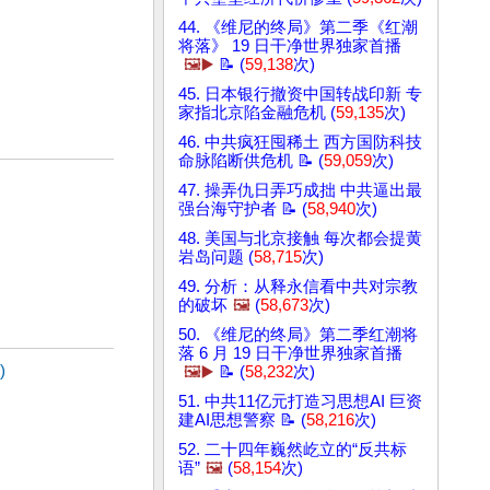
44. 《维尼的终局》第二季《红潮
将落》 19 日干净世界独家首播
🖼️▶️
📝 (
59,138
次)
45. 日本银行撤资中国转战印新 专
家指北京陷金融危机 (
59,135
次)
46. 中共疯狂囤稀土 西方国防科技
命脉陷断供危机 📝 (
59,059
次)
47. 操弄仇日弄巧成拙 中共逼出最
强台海守护者 📝 (
58,940
次)
48. 美国与北京接触 每次都会提黄
岩岛问题 (
58,715
次)
49. 分析：从释永信看中共对宗教
的破坏
🖼️
(
58,673
次)
50. 《维尼的终局》第二季红潮将
落 6 月 19 日干净世界独家首播
)
🖼️▶️
📝 (
58,232
次)
51. 中共11亿元打造习思想AI 巨资
建AI思想警察 📝 (
58,216
次)
52. 二十四年巍然屹立的“反共标
语”
🖼️
(
58,154
次)