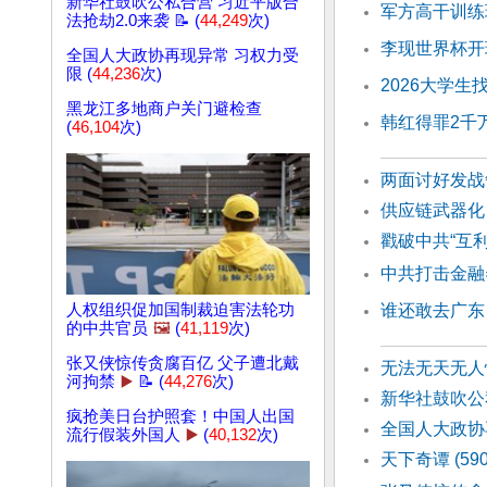
新华社鼓吹公私合营 习近平版合
军方高干训练
法抢劫2.0来袭 📝 (
44,249
次)
李现世界杯开
全国人大政协再现异常 习权力受
限 (
44,236
次)
2026大学生
黑龙江多地商户关门避检查
韩红得罪2千
(
46,104
次)
两面讨好发战
供应链武器化
戳破中共“互
中共打击金融
人权组织促加国制裁迫害法轮功
谁还敢去广东
的中共官员
🖼️
(
41,119
次)
张又侠惊传贪腐百亿 父子遭北戴
无法无天无人
河拘禁
▶️
📝 (
44,276
次)
新华社鼓吹公
疯抢美日台护照套！中国人出国
全国人大政协
流行假装外国人
▶️
(
40,132
次)
天下奇谭 (5