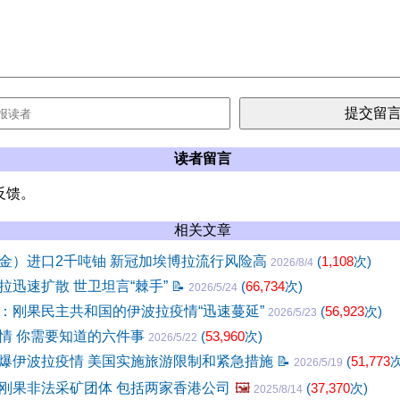
读者留言
反馈。
相关文章
金）进口2千吨铀 新冠加埃博拉流行风险高
(
1,108
次)
2026/8/4
拉迅速扩散 世卫坦言“棘手”
📝
(
66,734
次)
2026/5/24
：刚果民主共和国的伊波拉疫情“迅速蔓延”
(
56,923
次)
2026/5/23
情 你需要知道的六件事
(
53,960
次)
2026/5/22
爆伊波拉疫情 美国实施旅游限制和紧急措施
📝
(
51,773
次
2026/5/19
刚果非法采矿团体 包括两家香港公司
🖼️
(
37,370
次)
2025/8/14