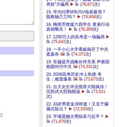
养娃”大骗局
▶️
📝 (
76,871
次)
15. 华为问界M9USV地表最强？
能救杨兰兰吗？
▶️
(
76,658
次)
16. 梅艳芳救援六四学生 黄雀行动
真相曝光！
▶️
📝 (
76,389
次)
17. 1290万人的高考是一场骗局
▶️
📝 (
75,642
次)
18. 一不小心大学看板揭开了中共
遮羞布
🖼️
📝 (
74,371
次)
19. 菲越提升战略伙伴关系 声索国
抱团对付中共
🖼️
(
74,331
次)
20. 2026高考历史冲上热搜 考
生：难度爆表
🖼️
📝 (
73,675
次)
21. 台大女生毕业致辞大陆疯传！
完胜武大照稿朗读
▶️
📝 (
73,521
次)
22. 33岁男星金泽猝逝！又见于朦
胧式疑点？
▶️
(
72,939
次)
)
23. 平壤震撼大秀惊呆习近平？
▶️
📝 (
71,876
次)