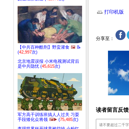
文章网址: http://w
打印机版
分享至：
【中共百种酷刑】野蛮灌食
🖼️
📝
(
42,997
次)
北京地震误报 小米电视测试背后
是中共隐忧 (
45,615
次)
读者留言反馈
军方高干训练班搞人人过关 习耍
手段矮化众将领
🖼️▶️
(
75,485
次)
李现世界杯开球竟被切掉 小粉红