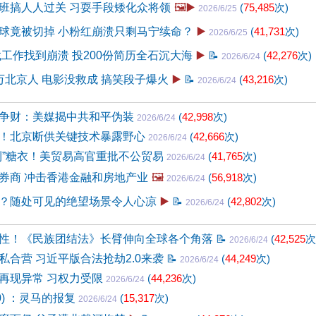
班搞人人过关 习耍手段矮化众将领
🖼️▶️
(
75,485
次)
2026/6/25
球竟被切掉 小粉红崩溃只剩马宁续命？
▶️
(
41,731
次)
2026/6/25
找工作找到崩溃 投200份简历全石沉大海
▶️
📝
(
42,276
次)
2026/6/24
万北京人 电影没救成 搞笑段子爆火
▶️
📝
(
43,216
次)
2026/6/24
争财：美媒揭中共和平伪装
(
42,998
次)
2026/6/24
！北京断供关键技术暴露野心
(
42,666
次)
2026/6/24
利”糖衣！美贸易高官重批不公贸易
(
41,765
次)
2026/6/24
券商 冲击香港金融和房地产业
🖼️
(
56,918
次)
2026/6/24
？随处可见的绝望场景令人心凉
▶️
📝
(
42,802
次)
2026/6/24
性！《民族团结法》长臂伸向全球各个角落
📝
(
42,525
次
2026/6/24
私合营 习近平版合法抢劫2.0来袭
📝
(
44,249
次)
2026/6/24
再现异常 习权力受限
(
44,236
次)
2026/6/24
90) ：灵马的报复
(
15,317
次)
2026/6/24