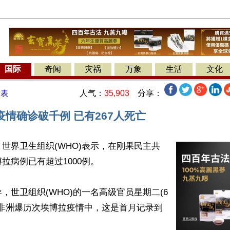
国际
奇闻
灾祸
万象
生活
文化
人气：
35,903
分享：
发表
情确诊破千例 已有267人死亡
世界卫生组织(WHO)表示，在刚果民主共
拉病例已有超过1000例。

，世卫组织(WHO)的一名高级官员星期二(6
在非洲爆历次埃博拉疫情中，这是首月记录到