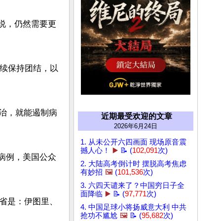
台X上说，仍然需要更
继续保持团结，以
医治，就能遏制病
近期最受欢迎的文章
2026年6月24日
1. 从未公开六四画面 现场原音震
撼人心！
▶️
📝 (
102,091
次)
诊病例，美国公众
2. 大陆高考倒计时 摆脱高考焦虑
有妙招
🖼️
(
101,536
次)
3. 六四天谴来了？中国穷日子全
面降临
▶️
📝 (
97,771
次)
省是：伊图里、
4. 中国足球小将扬威意大利 中共
抢功不尴尬
🖼️
📝 (
95,682
次)