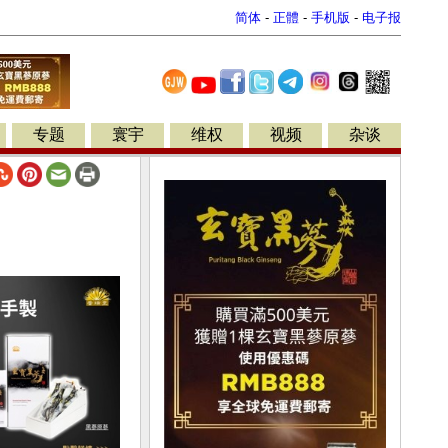
简体
-
正體
-
手机版
-
电子报
专题
寰宇
维权
视频
杂谈