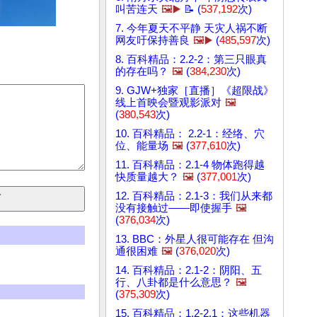
叫苦连天
🖼️▶️
📝 (
537,192
次)
7. 今年夏天不平静 天灾人祸不断
网友吁保持善良
🖼️▶️
(
485,597
次)
8. 百科精品：2.2-2：第三只眼真
的存在吗？
🖼️
(
384,230
次)
9. GJW+独家［直播］《超限战》
线上首映会暨观影派对
🖼️
(
380,543
次)
10. 百科精品： 2.2-1：经络、穴
位、能量场
🖼️
(
377,610
次)
11. 百科精品：2.1-4 物体跑得越
快质量越大？
🖼️
(
377,001
次)
12. 百科精品：2.1-3：我们从来都
没有接触过——即使握手
🖼️
(
376,034
次)
13. BBC：外星人很可能存在 但沟
通很困难
🖼️
(
376,020
次)
14. 百科精品：2.1-2：阴阳、五
行、八卦都是什么意思？
🖼️
(
375,309
次)
15. 百科精品：1.2-2.1：这些机器