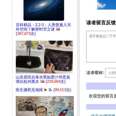
读者留言反馈
百科精品：2.2-3：人类曾遁入另
外空间？解密时空之谜
🖼️
(
387,873
次)
读者暱称:
山东居民自来水黑如墨汁伴恶臭
堪比杭州粪水
🖼️
(
229,684
次)
医生濒死见地狱
▶️
📝 (
99,513
次)
欢迎您的留言