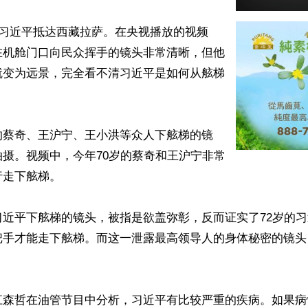
，习近平抵达西藏拉萨。在央视播放的视频
在机舱门口向民众挥手的镜头非常清晰，但他
就变为远景，完全看不清习近平是如何从舷梯
的蔡奇、王沪宁、王小洪等众人下舷梯的镜
摄。视频中，今年70岁的蔡奇和王沪宁非常
走下舷梯。

习近平下舷梯的镜头，被指是欲盖弥彰，反而证实了72岁的
把手才能走下舷梯。而这一泄露最高领导人的身体秘密的镜头
江森哲在油管节目中分析，习近平有比较严重的疾病。如果病