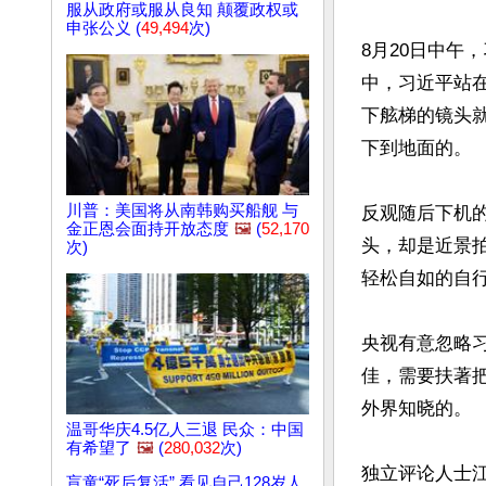
服从政府或服从良知 颠覆政权或
申张公义 (
49,494
次)
8月20日中午
中，习近平站
下舷梯的镜头
下到地面的。

川普：美国将从南韩购买船舰 与
反观随后下机
金正恩会面持开放态度
🖼️
(
52,170
头，却是近景拍
次)
轻松自如的自行
央视有意忽略
佳，需要扶著
外界知晓的。

温哥华庆4.5亿人三退 民众：中国
有希望了
🖼️
(
280,032
次)
独立评论人士
盲童“死后复活” 看见自己128岁人