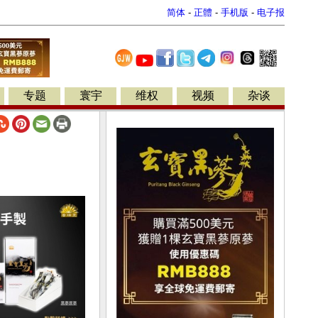
简体
-
正體
-
手机版
-
电子报
专题
寰宇
维权
视频
杂谈