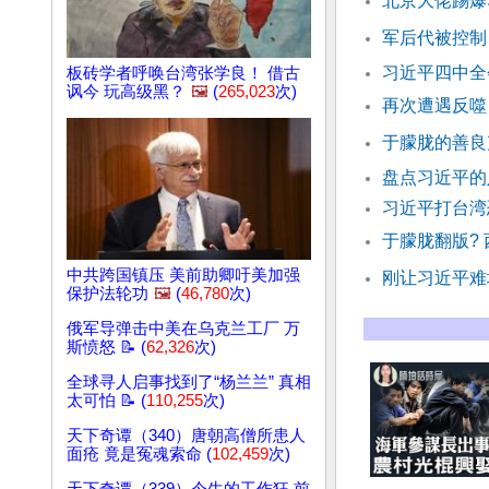
北京大佬踢爆
军后代被控制
习近平四中全
板砖学者呼唤台湾张学良！ 借古
讽今 玩高级黑？
🖼️
(
265,023
次)
再次遭遇反噬
于朦胧的善良
盘点习近平的
习近平打台湾
于朦胧翻版?
中共跨国镇压 美前助卿吁美加强
刚让习近平难
保护法轮功
🖼️
(
46,780
次)
俄军导弹击中美在乌克兰工厂 万
斯愤怒 📝 (
62,326
次)
全球寻人启事找到了“杨兰兰” 真相
太可怕 📝 (
110,255
次)
天下奇谭（340）唐朝高僧所患人
面疮 竟是冤魂索命 (
102,459
次)