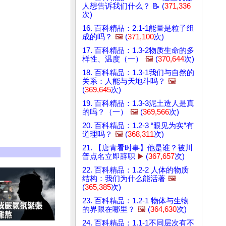
人想告诉我们什么？ 📝 (
371,336
次)
16. 百科精品：2.1-1能量是粒子组
成的吗？
🖼️
(
371,100
次)
17. 百科精品：1.3-2物质生命的多
样性、温度（一）
🖼️
(
370,644
次)
18. 百科精品：1.3-1我们与自然的
关系：人能与天地斗吗？
🖼️
(
369,645
次)
19. 百科精品：1.3-3泥土造人是真
的吗？（一）
🖼️
(
369,566
次)
20. 百科精品：1.2-3 “眼见为实”有
道理吗？
🖼️
(
368,311
次)
21. 【唐青看时事】他是谁？被川
普点名立即辞职
▶️
(
367,657
次)
22. 百科精品：1.2-2 人体的物质
结构：我们为什么能活著
🖼️
(
365,385
次)
23. 百科精品：1.2-1 物体与生物
的界限在哪里？
🖼️
(
364,630
次)
24. 百科精品：1.1-1不同层次有不