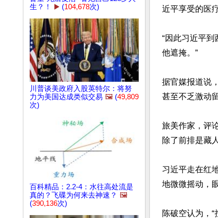
生？！
▶️
(
104,678
次)
近平享受的医疗
“因此习近平
他遮掩。”

据官媒报道说
川普谈美政府入股英特尔：将努
甚至不乏激动留
力为美国达成类似交易
🖼️
(
49,809
次)
旅美作家，评
除了前排是藏
习近平走在红
地微微摇动，眼
百科精品：2.2-4：水往高处流是
真的？飞碟为何来去神速？
🖼️
(
390,136
次)
陈破空认为，“