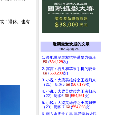
或半退休。也有
近期最受欢迎的文章
2025年8月24日
1. 多地爆发维权抗争遭暴力镇压
🖼️
(
684,128
次)
2. 寓言：石头和苹果手机的较量
🖼️
(
568,200
次)
3. 小说：大梁英雄传之王者归来
（21） 历练5
🖼️
(
567,179
次)
4. 小说：大梁英雄传之王者归来
（22）历练6
🖼️
(
554,961
次)
5. 小说：大梁英雄传之王者归来
（23）历练 7
🖼️
(
554,898
次)
6. 南方水灾北方旱 旱涝急转农民