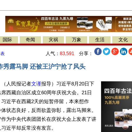
国际
奇闻
灾祸
万象
生活
文化
人气：
83,591
分享：
发表
作秀露马脚 还被王沪宁抢了风头
】（人民报记者
文谨
报导）习近平8月20日下
席西藏自治区成立60周年庆祝大会。21日
。习近平在西藏2天的短暂停留，本来想作
身体状态良好，反而欲盖弥彰，露出马脚来。
宁作为中央代表团团长在庆祝大会上发表了讲
习近平却反常没有发言。
