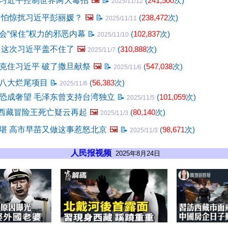
习近平控制世界两大毒招
🖼️
📝
(
241,500
次)
2025/11/12
 怕惊扰习近平彭丽媛？
🖼️
📝
(
238,472
次)
2025/11/11
会“保住”权力的邪恶内幕
📝
(
102,837
次)
2025/11/10
 这次习近平盖不住了
🖼️
(
310,888
次)
2025/11/7
克住习近平 破了撒旦献祭
🖼️
📝
(
547,038
次)
2025/11/6
八大烂尾项目
📝
(
56,383
次)
2025/11/6
恐成奢望 毛泽东曾支持台湾独立
📝
(
101,059
次)
2025/11/5
 西藏冒险王死亡疑云再起
🖼️
(
80,140
次)
2025/11/3
堪 高市早苗又做这事惹怒北京
🖼️
📝
(
98,671
次)
2025/11/3
人民报视频
2025年8月24日