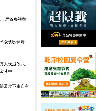
儿，尽管央视替
民众载歌载舞，
万人欢迎仪式。
其中。

部常常不由自主