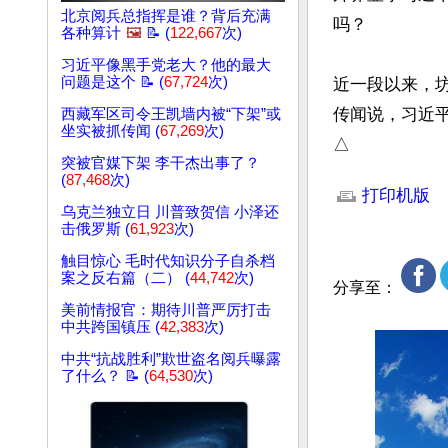
北京阅兵总指挥是谁？背后充满
吗？

各种算计
🖼️
📝 (
122,667
次)
习近平像黑手党老大？他的最大
问题是这个 📝 (
67,724
次)
近一段以来，
传闻说，习近平
西藏军区司令王凯墙内被“下架”或
坐实被抓传闻 (
67,269
次)
△
突被官媒下架 李干杰出事了？
文章网址: http://w
(
87,468
次)
打印机版
乌克兰独立日 川普致贺信 小泽还
击俄罗斯 (
61,923
次)
触目惊心 毛时代知识分子自杀档
案之反右篇（二） (
44,742
次)
分享至：
美前情报官：期待川普严厉打击
中共跨国镇压 (
42,383
次)
中共“抗战胜利”欺世盗名阅兵曝露
了什么？ 📝 (
64,530
次)