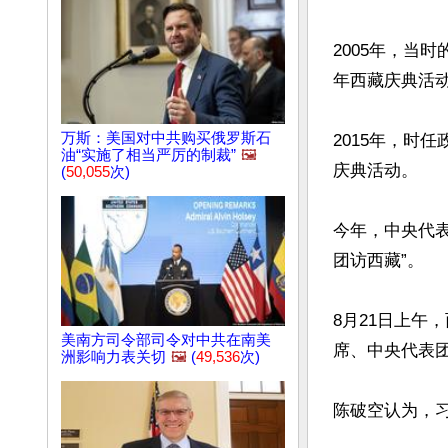
2005年，当
年西藏庆典活动
万斯：美国对中共购买俄罗斯石
2015年，时
油“实施了相当严厉的制裁”
🖼️
庆典活动。

(
50,055
次)
今年，中央代
团访西藏”。

8月21日上午
美南方司令部司令对中共在南美
席、中央代表团
洲影响力表关切
🖼️
(
49,536
次)
陈破空认为，