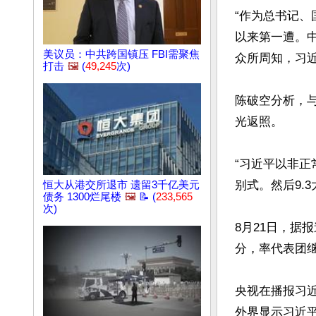
“作为总书记、
以来第一遭。
美议员：中共跨国镇压 FBI需聚焦
众所周知，习近
打击
🖼️
(
49,245
次)
陈破空分析，
光返照。

“习近平以非
别式。然后9.
恒大从港交所退市 遗留3千亿美元
债务 1300烂尾楼
🖼️
📝 (
233,565
次)
8月21日，据
分，率代表团继
央视在播报习
外界显示习近