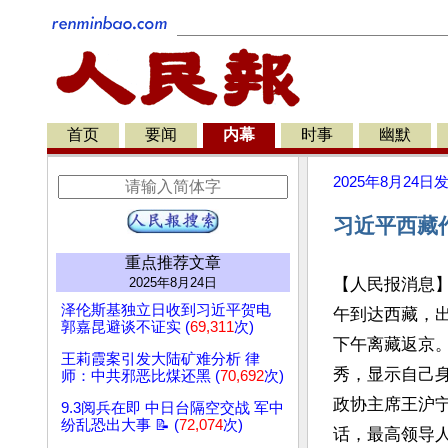
首页
要闻
内幕
时事
幽默
2025年8月24日
习近平西藏
重点推荐文章
2025年8月24日
【人民报消息
泽伦斯基独立日收到习近平贺电
午到达西藏，出
郭嘉昆避谈不证实 (
69,311
次)
下午离藏返京
王莉霞案引发大陆矿难分析 律
秀，显示自己
师：中共邪恶比煤还黑 (
70,692
次)
政协主席王沪
9.3阅兵在即 中日台隔空交战 军中
纷乱恐出大事 📝 (
72,074
次)
话，最高领导人