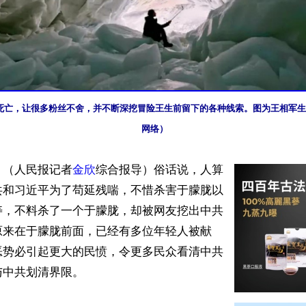
死亡，让很多粉丝不舍，并不断深挖冒险王生前留下的各种线索。图为王相军生
网络）
】（人民报记者
金欣
综合报导）俗话说，人算
共和习近平为了苟延残喘，不惜杀害于朦胧以
寿，不料杀了一个于朦胧，却被网友挖出中共
原来在于朦胧前面，已经有多位年轻人被献
恶势必引起更大的民愤，令更多民众看清中共
中共划清界限。
