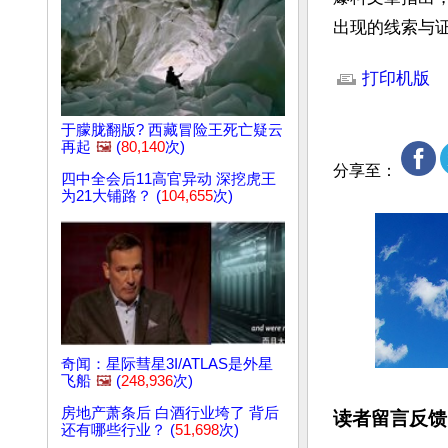
出现的线索与证
文章网址: http://w
打印机版
于朦胧翻版? 西藏冒险王死亡疑云
再起
🖼️
(
80,140
次)
分享至：
四中全会后11高官异动 深挖虎王
为21大铺路？ (
104,655
次)
奇闻：星际彗星3I/ATLAS是外星
飞船
🖼️
(
248,936
次)
房地产萧条后 白酒行业垮了 背后
读者留言反馈
还有哪些行业？ (
51,698
次)