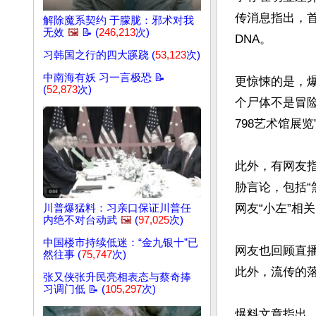
传消息指出，首
解除魔系契约 于朦胧：邪术对我
无效
🖼️
📝 (
246,213
次)
DNA。 

习韩国之行的四大蹊跷 (
53,123
次)
中南海有妖 习一言极恐 📝
更惊悚的是，
(
52,873
次)
个尸体不是冒
798艺术馆展
此外，有网友指
胁言论，包括“
网友“小左”相
川普爆猛料：习亲口保证川普任
内绝不对台动武
🖼️
(
97,025
次)
中国楼市持续低迷：“金九银十”已
网友也回顾直播
然往事 (
75,747
次)
此外，流传的
张又侠张升民亮相表态与蔡奇捧
习调门低 📝 (
105,297
次)
爆料文章指出