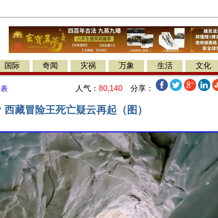
国际
奇闻
灾祸
万象
生活
文化
人气：
80,140
分享：
发表
? 西藏冒险王死亡疑云再起（图）