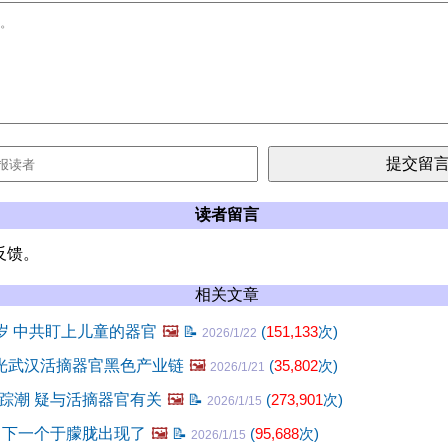
读者留言
反馈。
相关文章
0岁 中共盯上儿童的器官
🖼️
📝
(
151,133
次)
2026/1/22
曝光武汉活摘器官黑色产业链
🖼️
(
35,802
次)
2026/1/21
踪潮 疑与活摘器官有关
🖼️
📝
(
273,901
次)
2026/1/15
 下一个于朦胧出现了
🖼️
📝
(
95,688
次)
2026/1/15