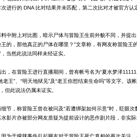
次进行的 DNA 比对结果并未匹配，第二次比对才被官方认定
爆料中附上对比图，暗示尸体与冒险王生前外貌不同，并提出
险王的，那他真正的尸体在哪里？”文章称，有网友称冒险王的
览”，当然此说法同样未经证实。

出，在冒险王进行直播期间，曾有帐号名为“夏水梦泽11111
煞老王”、“明天地狱见”及“老王你想结束生命吗”等文字。该
关，但此说法仍属未证实。

细节，称冒险王曾在被问及“若遭绑架如何示意”时，眨眼次数高
落水影片亦被部分网友质疑为提前设计的恶作剧片段，非实际
，因为于朦胧事件引起网友对于冒险王死亡真相的再次关注，