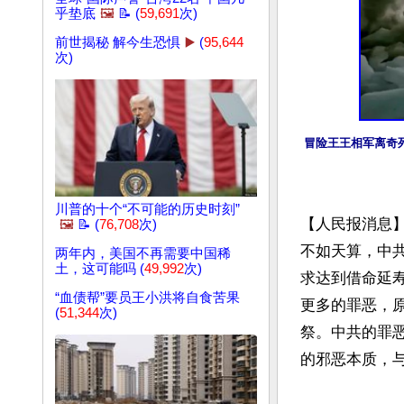
乎垫底
🖼️
📝 (
59,691
次)
前世揭秘 解今生恐惧
▶️
(
95,644
次)
冒险王王相军离奇
川普的十个“不可能的历史时刻”
【人民报消息
🖼️
📝 (
76,708
次)
不如天算，中
两年内，美国不再需要中国稀
土，这可能吗 (
49,992
次)
求达到借命延
“血债帮”要员王小洪将自食苦果
更多的罪恶，
(
51,344
次)
祭。中共的罪
的邪恶本质，与