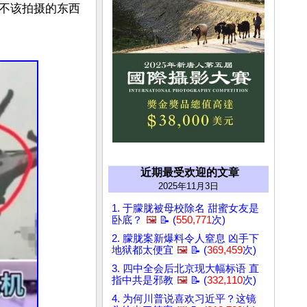
不该拍摄的东西
近期最受欢迎的文章
2025年11月3日
1. 于朦胧被母校除名 甜蜜女友是
卧底？
🖼️
📝 (
550,771
次)
2. 朦胧案新爆料令人窒息 凶手下
地狱都太便宜
🖼️
📝 (
369,459
次)
3. 四中全会后北京现大幅标语 直
指中共是邪教
🖼️
📝 (
332,110
次)
4. 为何川普说喜欢习近平？这镜