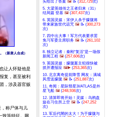
头给出了答案
🖼️
📝 (
312,729
次)
5. 大梁英雄传之王者归来（31）
结局篇 登基
🖼️
(
307,437
次)
6. 英国灵媒：宋伊人杀于朦胧将
带来家族世代诅咒
🖼️
📝 (
300,273
次)
7. 四中出大事！军方代表要求罢
免习军委主席职务
🖼️
📝 (
261,102
次)
8. 独立记者：秦刚“复活”是一场假
官。（新唐人合成）
新闻工程
🖼️
(
257,606
次)
9. 英国灵媒：朦胧案主犯很快被
抓并遭报应
🖼️▶️
(
253,365
次)
也让人怀疑他是
10. 北京离奇提前降雪 网友：满城
报复，甚至被利
风雪送朦胧
🖼️
📝 (
251,887
次)
团，涉及器官贩
11. 奇闻：星际彗星3I/ATLAS是外
星飞船
🖼️
(
248,936
次)
12. 清算即将开始！灵媒：乌鸦盘
旋在习住所上空
🖼️
📝 (
247,252
次)
疑，称尸体与儿
13. 军后代閙的太大！为于朦胧与
一致等特征。网