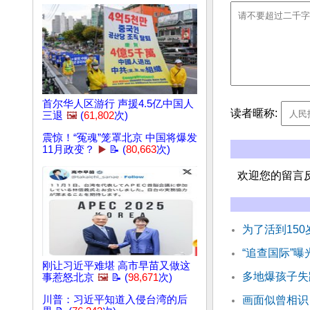
首尔华人区游行 声援4.5亿中国人
读者暱称:
三退
🖼️
(
61,802
次)
震惊！“冤魂”笼罩北京 中国将爆发
11月政变？
▶️
📝 (
80,663
次)
欢迎您的留言
为了活到15
“追查国际”
刚让习近平难堪 高市早苗又做这
多地爆孩子失
事惹怒北京
🖼️
📝 (
98,671
次)
川普：习近平知道入侵台湾的后
画面似曾相识