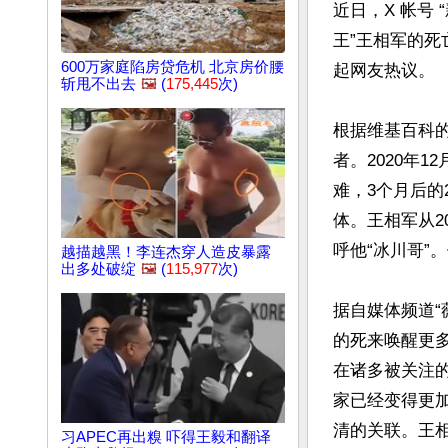
近日，X 帐号
王”王相军的
600万家庭陷房贷危机 北京房价腰
起网友热议。

斩甩不出去
🖼️
(
175,445
次)
根据维基百科
者。2020年
难，3个月后的
体。王相军从2
呼他“冰川哥”
越描越黑！李连杰穿人造皮暴露
出多处破绽
🖼️
(
115,977
次)
据自媒体频道“
的死来唤醒更
在诸多被关注
家已经变得更
清的关联。王
习APEC再出糗 吓得王毅和翻译