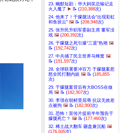
23. 幽默短剧：华大妈笑总输记走
火入魔了
▶️
📝 (
210,388
次)
24. 他来了！于朦胧法会“出现彩虹
和鱼状云”
🖼️
📝 (
208,948
次)
25. 张升民升职军委副主席 董军没
戏
🖼️
(
200,392
次)
26. 于朦胧之死引爆“三退”热潮
🖼️
📝 (
192,742
次)
27. 中共捅了民主世界马蜂窝
🖼️
📝 (
191,597
次)
28. 全球联署要冲百万 于朦胧案惹
怒全民打翻内娱
🖼️
📝 (
185,855
次)
29. 于朦胧案背后有大BOSS在做
局
🖼️
📝 (
182,907
次)
30. 李强在朝鲜受屈辱 抗议无效差
点被拘
🖼️
📝 (
182,900
次)
31. 恐怖！宣传片提前半年预告于
朦胧死亡？
🖼️
📝 (
177,460
次)
32. 稀土战大翻车 砸盘兼沉船
🖼️
(
176,505
次)