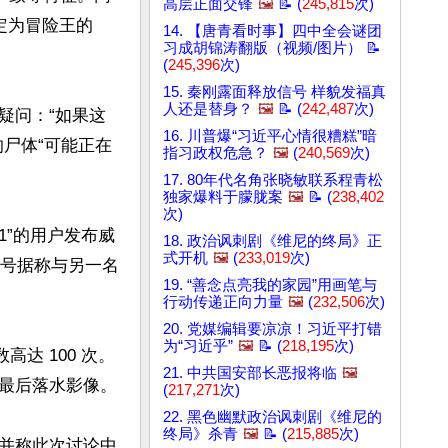
高层正面交锋
🖼️
📝 (
245,815
次)
为冒险王的 
14. 【唐青看时事】四中全会谜团
习成胡锦涛翻版（视频/图片） 📝
(
245,396
次)
15. 秦刚露面释放信号 样貌发福真
人还是替身？
🖼️
📝 (
242,487
次)
疑问：“如果这
16. 川普爆“习近平心情很糟糕”暗
尸体“可能正在
指习政权危急？
🖼️
(
240,569
次)
17. 80年代名角张晓敏联系程青松
独家爆料于朦胧案
🖼️
📝 (
238,402
次)
1”的用户发布威
18. 政治讽刺剧《维尼的终局》正
式开机
🖼️
(
233,019
次)
帐号据称与另一名
19. “善念点亮我的家园”用画笔与
行动传递正向力量
🖼️
(
232,506
次)
20. 党媒编辑要凉凉！习近平打错
为“习近乎”
🖼️
📝 (
218,195
次)
达 100 次。
21. 中共国安部长恶报将临
🖼️
最后落水影像。

(
217,271
次)
22. 黑色幽默政治讽刺剧《维尼的
终局》杀青
🖼️
📝 (
215,885
次)
并称此次讨论中