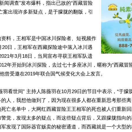
 “新闻调查”发布爆料，指出已故的“西藏冒险
死亡案出现许多新疑点，是于朦胧的翻版，引
的资料，王相军是中国冰川探险者、短视频作
12月20日，王相军在西藏探险途中落入冰川遇
2021年3月18日，当局宣布寻获王相军队遗
012年开始到冰川探险，去过七十多座冰川，暱称为“西藏冒
。他曾受邀在2019年联合国气候变化大会上发言。 

薇羽看世间” 主持人陈薇羽在10月29日的节目中表示，“于
多的人，我想他做到了，因为现在很多人都在重新思考那些离
的死亡名单中，大网红西藏冒险王王相军的死也被人们重新回
加警觉，发现太多的疑点，而这些疑点背后，又跟朦胧指向的
相军发现了国际器官贩卖的秘密通道，而西藏就是一个大型的