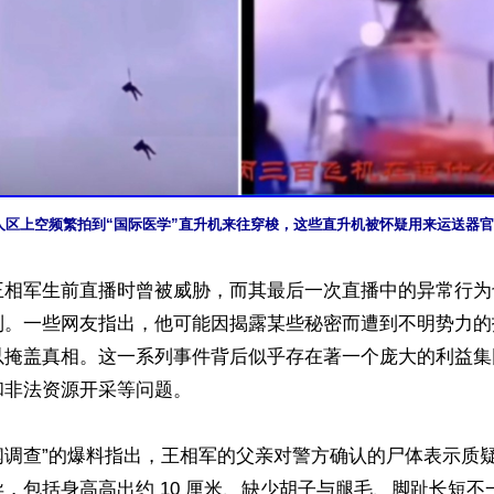
人区上空频繁拍到“国际医学”直升机来往穿梭，这些直升机被怀疑用来运送器
王相军生前直播时曾被威胁，而其最后一次直播中的异常行为
制。一些网友指出，他可能因揭露某些秘密而遭到不明势力的
以掩盖真相。这一系列事件背后似乎存在著一个庞大的利益集
非法资源开采等问题。

闻调查”的爆料指出，王相军的父亲对警方确认的尸体表示质
，包括身高高出约 10 厘米、缺少胡子与腿毛、脚趾长短不