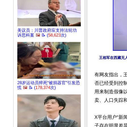
美议员：川普政府应支持法轮功
诉思科案
🖼️
📝 (
58,623
次)
王相军在西藏无
有网友指出，
否已经受到控
28岁运动员猝死“被捐器官”引发恐
慌
🖼️
📝 (
178,374
次)
用来制造假像
卖、人口失踪和
X平台用户“新
子存在明显差异