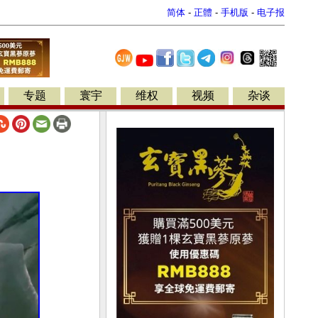
简体
-
正體
-
手机版
-
电子报
专题
寰宇
维权
视频
杂谈