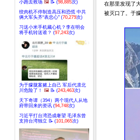
小跑去救场
🖼️
📝 (
98,885
次)
在那里发现了
绞肉机不停制造高压和恐慌 中共
被灭口了。于朦
俩大军头齐“表忠心” (
70,279
次)
习送小米手机藏心机？李在明会
将手机转送谁？ (
97,243
次)
为于朦胧案赌上自己 军后代凛北
川危险了！
🖼️
📝 (
243,463
次)
天下奇谭（394）两个现代人从地
府带回来的资讯 (
94,748
次)
习近平打台湾恐成奢望 毛泽东曾
支持台湾独立 📝 (
101,065
次)