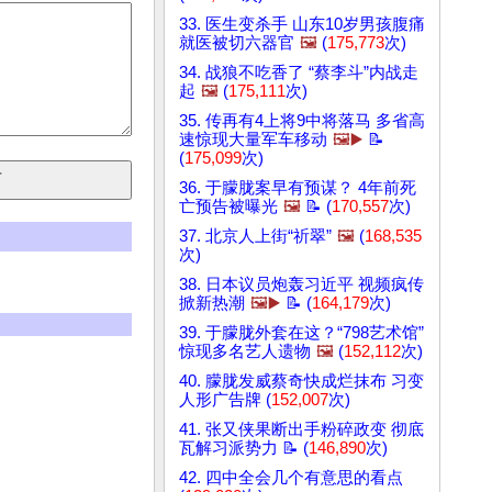
33. 医生变杀手 山东10岁男孩腹痛
就医被切六器官
🖼️
(
175,773
次)
34. 战狼不吃香了 “蔡李斗”内战走
起
🖼️
(
175,111
次)
35. 传再有4上将9中将落马 多省高
速惊现大量军车移动
🖼️▶️
📝
(
175,099
次)
36. 于朦胧案早有预谋？ 4年前死
亡预告被曝光
🖼️
📝 (
170,557
次)
37. 北京人上街“祈翠”
🖼️
(
168,535
次)
38. 日本议员炮轰习近平 视频疯传
掀新热潮
🖼️▶️
📝 (
164,179
次)
39. 于朦胧外套在这？“798艺术馆”
惊现多名艺人遗物
🖼️
(
152,112
次)
40. 朦胧发威蔡奇快成烂抹布 习变
人形广告牌 (
152,007
次)
41. 张又侠果断出手粉碎政变 彻底
瓦解习派势力 📝 (
146,890
次)
42. 四中全会几个有意思的看点