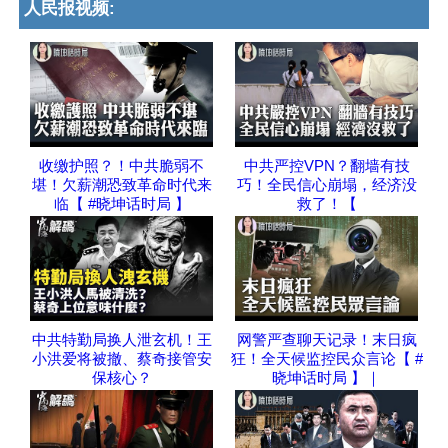
人民报视频:
收缴护照？！中共脆弱不
中共严控VPN？翻墙有技
堪！欠薪潮恐致革命时代来
巧！全民信心崩塌，经济没
临【 #晓坤话时局 】
救了！【
中共特勤局换人泄玄机！王
网警严查聊天记录！末日疯
小洪爱将被撤、蔡奇接管安
狂！全天候监控民众言论【 #
保核心？
晓坤话时局 】｜