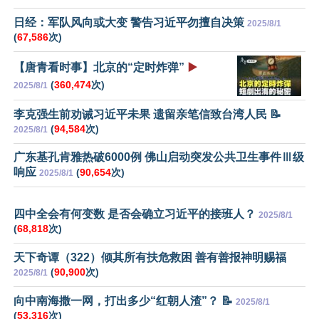
日经：军队风向或大变 警告习近平勿擅自决策
2025/8/1
(
67,586
次)
【唐青看时事】北京的“定时炸弹”
▶️
(
360,474
次)
2025/8/1
李克强生前劝诫习近平未果 遗留亲笔信致台湾人民 📝
(
94,584
次)
2025/8/1
广东基孔肯雅热破6000例 佛山启动突发公共卫生事件Ⅲ级
响应
(
90,654
次)
2025/8/1
四中全会有何变数 是否会确立习近平的接班人？
2025/8/1
(
68,818
次)
天下奇谭（322）倾其所有扶危救困 善有善报神明赐福
(
90,900
次)
2025/8/1
向中南海撒一网，打出多少“红朝人渣”？ 📝
2025/8/1
(
53,316
次)