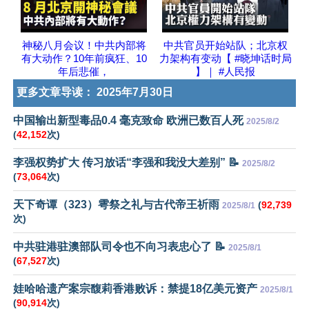
神秘八月会议！中共内部将
中共官员开始站队；北京权
有大动作？10年前疯狂、10
力架构有变动【 #晓坤话时局
年后悲催，
】｜ #人民报
更多文章导读：
2025年7月30日
中国输出新型毒品0.4 毫克致命 欧洲已数百人死
2025/8/2
(
42,152
次)
李强权势扩大 传习放话“李强和我没大差别” 📝
2025/8/2
(
73,064
次)
天下奇谭（323）雩祭之礼与古代帝王祈雨
(
92,739
2025/8/1
次)
中共驻港驻澳部队司令也不向习表忠心了 📝
2025/8/1
(
67,527
次)
娃哈哈遗产案宗馥莉香港败诉：禁提18亿美元资产
2025/8/1
(
90,914
次)