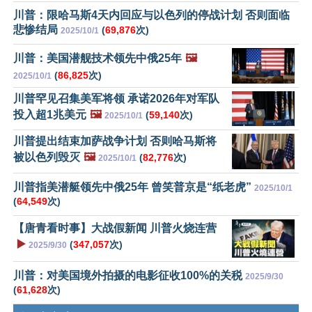
川普：限哈马斯4天内回应与以色列的停战计划 否则面临
悲惨结局
(
69,876
次)
2025/10/1
川普：美国潜舰技术领先中俄25年
🖼️
(
86,825
次)
2025/10/1
川普罕见召集美军将领 承诺2026年对军队
投入超1兆美元
🖼️
(
59,140
次)
2025/10/1
川普提出结束加萨战争计划 否则哈马斯将
被以色列毁灭
🖼️
(
82,776
次)
2025/10/1
川普指美潜艇领先中俄25年 曾笑普京是“纸老虎”
2025/10/1
(
64,549
次)
【唐青看时事】大战假新闻 川普火烧连营
▶️
(
347,057
次)
2025/9/30
川普：对美国境外拍摄的电影征收100%的关税
2025/9/30
(
61,628
次)