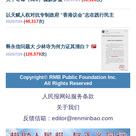
以天赋人权对抗专制政府 “香港议会”志在践行民主
(
48,317
次)
2025/7/29
释永信问题大 少林寺为何力证其清白？
🖼️
(
126,579
次)
2025/7/29
Copyright© RMB Public Foundation Inc.
All Rights Reserved
人民报网站服务条款
关于我们
反馈信箱：
editor@renminbao.com