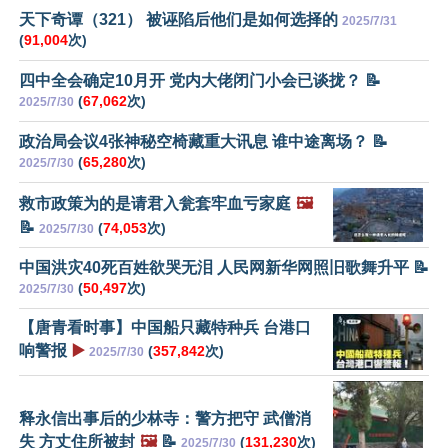
天下奇谭（321） 被诬陷后他们是如何选择的
2025/7/31
(
91,004
次)
四中全会确定10月开 党内大佬闭门小会已谈拢？ 📝
(
67,062
次)
2025/7/30
政治局会议4张神秘空椅藏重大讯息 谁中途离场？ 📝
(
65,280
次)
2025/7/30
救市政策为的是请君入瓮套牢血亏家庭
🖼️
📝
(
74,053
次)
2025/7/30
中国洪灾40死百姓欲哭无泪 人民网新华网照旧歌舞升平 📝
(
50,497
次)
2025/7/30
【唐青看时事】中国船只藏特种兵 台港口
响警报
▶️
(
357,842
次)
2025/7/30
释永信出事后的少林寺：警方把守 武僧消
失 方丈住所被封
🖼️
📝
(
131,230
次)
2025/7/30