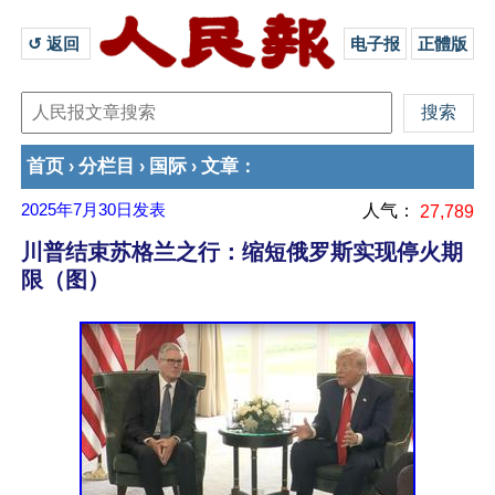
↺ 返回 
电子报
正體版
首页
分栏目
国际
文章
›
›
›
：
2025年7月30日
发表
人气：
27,789
川普结束苏格兰之行：缩短俄罗斯实现停火期
限（图）