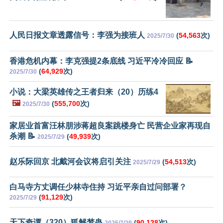
人民日报文章透露信号：李强为接班人
(
54,563
次)
2025/7/30
香港危机内幕：李克强提2条底线 习近平冷冷回应 📝
(
64,929
次)
2025/7/30
小说：大梁英雄传之王者归来（20）历练4
🖼️
(
555,700
次)
2025/7/30
家居业首富汪林朋涉蒋超良案跳楼身亡 民营企业家再现自
杀潮 📝
(
49,939
次)
2025/7/29
赵乐际回京 北戴河会议将启引关注
(
54,513
次)
2025/7/29
白马寺方丈调任少林寺住持 习近平亲自过问部署？
(
91,129
次)
2025/7/29
天下奇谭（320）狐解梦蛊
(
90,128
次)
2025/7/29