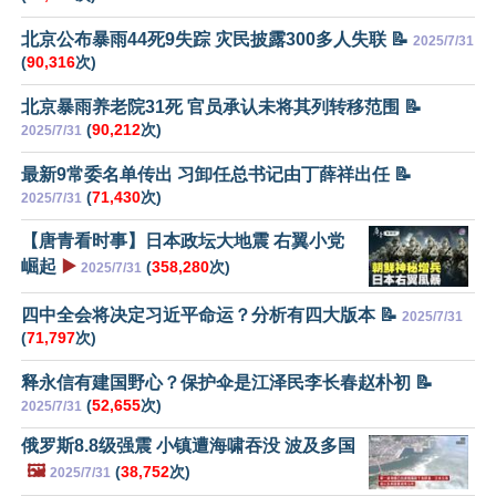
北京公布暴雨44死9失踪 灾民披露300多人失联 📝
2025/7/31
(
90,316
次)
北京暴雨养老院31死 官员承认未将其列转移范围 📝
(
90,212
次)
2025/7/31
最新9常委名单传出 习卸任总书记由丁薛祥出任 📝
(
71,430
次)
2025/7/31
【唐青看时事】日本政坛大地震 右翼小党
崛起
▶️
(
358,280
次)
2025/7/31
四中全会将决定习近平命运？分析有四大版本 📝
2025/7/31
(
71,797
次)
释永信有建国野心？保护伞是江泽民李长春赵朴初 📝
(
52,655
次)
2025/7/31
俄罗斯8.8级强震 小镇遭海啸吞没 波及多国
🖼️
(
38,752
次)
2025/7/31