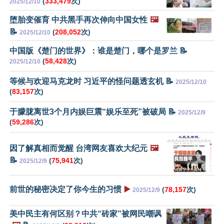
(
333,479
次)
2025/12/10
堕胎变催育 中共黑手再次伸向中国女性
🖼️
📝
(
208,052
次)
2025/12/10
中国版《楚门的世界》：谁是楚门，哪个是罗兰 📝
(
58,428
次)
2025/12/10
等候与欢迎马克龙时 习近平的怪问题透玄机 📝
2025/12/10
(
83,157
次)
于朦胧离世3个月内娱巨震“娱乐至死”被破局 📝
2025/12/9
(
59,286
次)
因了解真相而觉醒 台湾网友喜欢大纪元
🖼️
📝
(
75,941
次)
2025/12/9
前世的秘密决定了你今生的习惯
▶️
(
78,157
次)
2025/12/9
美中民主有何区别？中共“砖家”被网民嘲讽