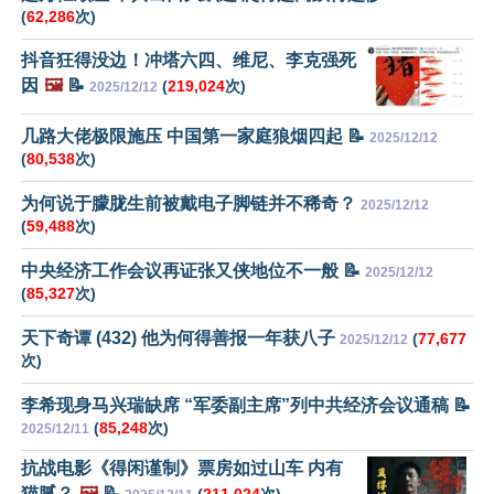
(
62,286
次)
抖音狂得没边！冲塔六四、维尼、李克强死
因
🖼️
📝
(
219,024
次)
2025/12/12
几路大佬极限施压 中国第一家庭狼烟四起 📝
2025/12/12
(
80,538
次)
为何说于朦胧生前被戴电子脚链并不稀奇？
2025/12/12
(
59,488
次)
中央经济工作会议再证张又侠地位不一般 📝
2025/12/12
(
85,327
次)
天下奇谭 (432) 他为何得善报一年获八子
(
77,677
2025/12/12
次)
李希现身马兴瑞缺席 “军委副主席”列中共经济会议通稿 📝
(
85,248
次)
2025/12/11
抗战电影《得闲谨制》票房如过山车 内有
猫腻？
🖼️
📝
(
211,024
次)