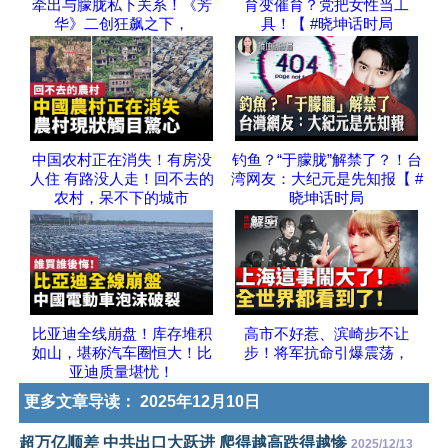
牵出与朦胧私下关系！《芳
育变催育？党把女性当工
华》二创狂飙之下，
具！【 #晓坤话时局
中国农村正在消失！有房没
钓鱼？“于朦胧”解禁了？！台
人住 有路没人走！回不去的
湾网友：大纪元是先知报【 #
农村，呆不下的城市
晓坤话时局
比亚迪全线崩盘！库存堆积
高市不好惹、滨崎步不让
如山，堪称汽车圈恒大！比
步！将军抗命引爆震荡，
亚迪质量堪忧！
更多文章导读：
2025年12月10日
超万亿顺差 中共出口大跃进 爬得越高跌得越惨
2025/12/13