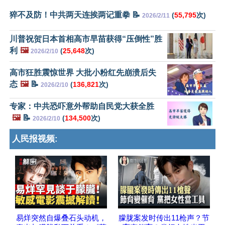
猝不及防！中共两天连挨两记重拳 📝
(
55,795
次)
2026/2/11
川普祝贺日本首相高市早苗获得“压倒性”胜
利
🖼️
(
25,648
次)
2026/2/10
高市狂胜震惊世界 大批小粉红先崩溃后失
态
🖼️
📝
(
136,821
次)
2026/2/10
专家：中共恐吓意外帮助自民党大获全胜
🖼️
📝
(
134,500
次)
2026/2/10
人民报视频:
易烊突然自爆叠石头动机，
朦胧案发时传出11枪声？节