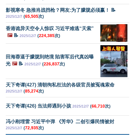
影视寒冬 急推肖战挡枪？网友:为了朦胧必须赢！ 📝
(
65,505
次)
2025/12/7
香港诡异天空令人惊叹 习近平难逃“天索”
🖼️
📝
(
224,385
次)
2025/12/7
田海蓉逼于朦胧到绝境 陷害军后代真凶曝
光
🖼️
📝
(
226,837
次)
2025/12/7
天下奇谭(427) 清朝徇私枉法的各级官员被冤魂索命
(
85,274
次)
2025/12/7
天下奇谭(426) 当法师遇到小孩
(
66,710
次)
2025/12/7
冯小刚埋雷 习近平中弹 《芳华》二创引爆民情被封
(
72,935
次)
2025/12/7