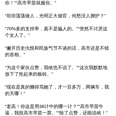
你！”“高市早苗就服你。”

“坦坦荡荡做人，光明正大做官，何愁没人拥护？”

“70%多的支持率，真不是骗人的。”“突然不讨厌这
个女人了。”

“撇开历史仇恨和民族气节不谈的话，高市还是不错
的首相。”

“为这个家伙点赞，我啥也不说了。”“这次我默默地
放下了抡起来的板砖。”

“现在是真的懒得骂她了，才一百多万，两辆车，我
的天哪！”

“老高！你这是用36计中的哪一计？”“高市早苗牛
逼，我投高市早苗一票。”“除了点赞，还能说啥！”
