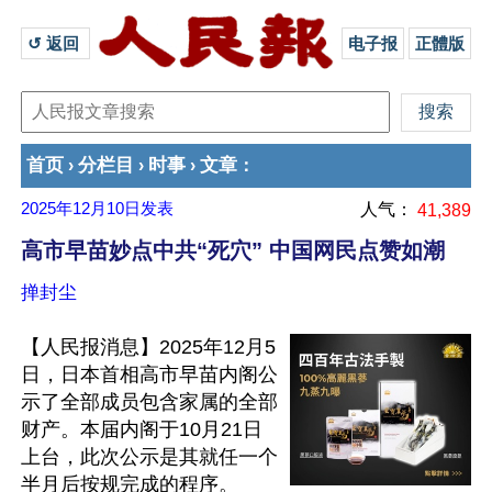
↺ 返回 
电子报
正體版
首页
分栏目
时事
文章
›
›
›
：
2025年12月10日
发表
人气：
41,389
高市早苗妙点中共“死穴” 中国网民点赞如潮
掸封尘
【人民报消息】2025年12月5
日，日本首相高市早苗内阁公
示了全部成员包含家属的全部
财产。本届内阁于10月21日
上台，此次公示是其就任一个
半月后按规完成的程序。
