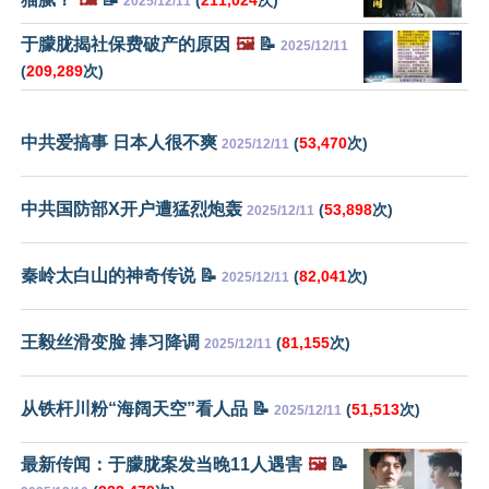
2025/12/11
于朦胧揭社保费破产的原因
🖼️
📝
2025/12/11
(
209,289
次)
中共爱搞事 日本人很不爽
(
53,470
次)
2025/12/11
中共国防部X开户遭猛烈炮轰
(
53,898
次)
2025/12/11
秦岭太白山的神奇传说 📝
(
82,041
次)
2025/12/11
王毅丝滑变脸 捧习降调
(
81,155
次)
2025/12/11
从铁杆川粉“海阔天空”看人品 📝
(
51,513
次)
2025/12/11
最新传闻：于朦胧案发当晚11人遇害
🖼️
📝