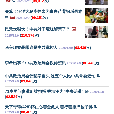
🖼️
📝
(
98,912
次)
2025/12/9
失算！汪洋大秘毕井泉为毒疫苗背锅后果难
料
🖼️
(
99,351
次)
2025/12/9
民意太强大！中共对于朦胧解禁了？
🖼️
(
210,376
次)
2025/12/9
马兴瑞案暴露谁是中共掌控人
(
68,439
次)
2025/12/9
李希出事？中共政治局会议传资讯
(
88,440
次)
2025/12/9
中共政治局会议稳字当头 这五个人比中共常委还忙 📝
(
83,846
次)
2025/12/9
71岁男问责港府被拘捕 香港沦为“中央治港” 📝
2025/12/8
(
62,529
次)
天下奇谭(428)怀仁心善念救人 善行善报泽被子孙 📝
(
80,489
次)
2025/12/8