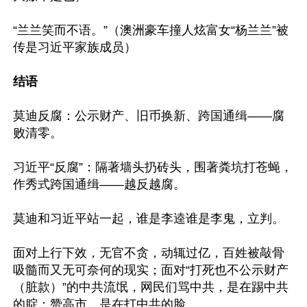
“兰兰笑而不语。”（澳洲豪车撞人炫富女“杨兰兰”被
传是习近平家族成员）

结语
莫迪反腐：公示财产、旧币换新、跨国通缉——腐
败清零。

习近平“反腐”：隔著墙头扔砖头，围著粪坑打苍蝇，
作秀式跨国通缉——越反越腐。

莫迪和习近平站一起，谁是李逵谁是李鬼，立判。

面对上行下效，无官不贪，动辄过亿，百姓被敲骨
吸髓而又无可奈何的现实；面对“打死也不公示财产
（脏款）”的中共流氓，网民们骂中共，是在踢中共
的腚；赞高市，是在打中共的脸。
