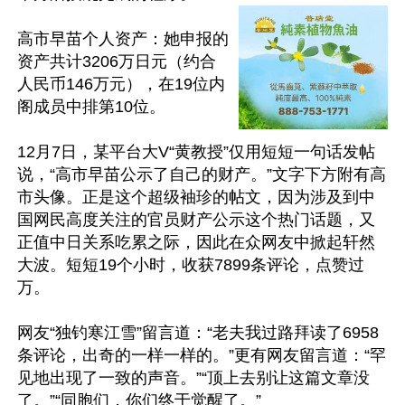
高市早苗个人资产：她申报的
资产共计3206万日元（约合
人民币146万元），在19位内
阁成员中排第10位。

12月7日，某平台大V“黄教授”仅用短短一句话发帖
说，“高市早苗公示了自己的财产。”文字下方附有高
市头像。正是这个超级袖珍的帖文，因为涉及到中
国网民高度关注的官员财产公示这个热门话题，又
正值中日关系吃累之际，因此在众网友中掀起轩然
大波。短短19个小时，收获7899条评论，点赞过
万。

网友“独钓寒江雪”留言道：“老夫我过路拜读了6958
条评论，出奇的一样一样的。”更有网友留言道：“罕
见地出现了一致的声音。”“顶上去别让这篇文章没
了。”“同胞们，你们终于觉醒了。”
