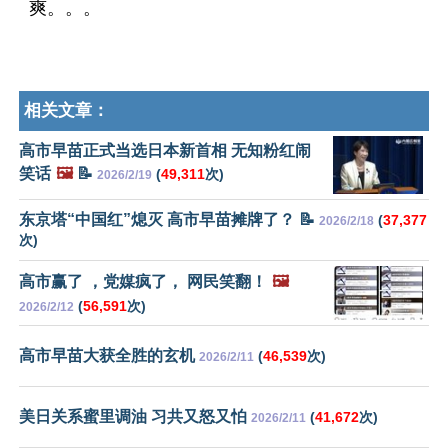
爽。。。
相关文章：
高市早苗正式当选日本新首相 无知粉红闹
笑话
🖼️
📝
(
49,311
次)
2026/2/19
东京塔“中国红”熄灭 高市早苗摊牌了？ 📝
(
37,377
2026/2/18
次)
高市赢了 ，党媒疯了， 网民笑翻！
🖼️
(
56,591
次)
2026/2/12
高市早苗大获全胜的玄机
(
46,539
次)
2026/2/11
美日关系蜜里调油 习共又怒又怕
(
41,672
次)
2026/2/11