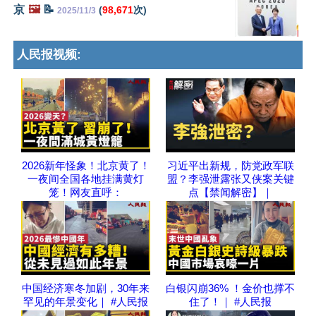
京
🖼️
📝
(
98,671
次)
2025/11/3
人民报视频:
2026新年怪象！北京黄了！
习近平出新规，防党政军联
一夜间全国各地挂满黄灯
盟？李强泄露张又侠案关键
笼！网友直呼：
点【禁闻解密】｜
中国经济寒冬加剧，30年来
白银闪崩36% ！金价也撑不
罕见的年景变化｜ #人民报
住了！｜ #人民报