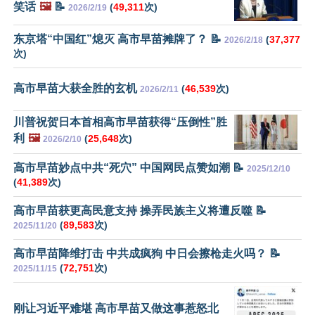
笑话
🖼️
📝
(
49,311
次)
2026/2/19
东京塔“中国红”熄灭 高市早苗摊牌了？ 📝
(
37,377
2026/2/18
次)
高市早苗大获全胜的玄机
(
46,539
次)
2026/2/11
川普祝贺日本首相高市早苗获得“压倒性”胜
利
🖼️
(
25,648
次)
2026/2/10
高市早苗妙点中共“死穴” 中国网民点赞如潮 📝
2025/12/10
(
41,389
次)
高市早苗获更高民意支持 操弄民族主义将遭反噬 📝
(
89,583
次)
2025/11/20
高市早苗降维打击 中共成疯狗 中日会擦枪走火吗？ 📝
(
72,751
次)
2025/11/15
刚让习近平难堪 高市早苗又做这事惹怒北