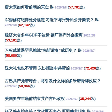
唐太宗如何看前朝的灭亡 📝
(
57,781
次)
2026/2/8
军委修订纪律处分规定 习近平与张升民公开撕裂？ 📝
(
62,142
次)
2026/2/8
经济大省多年GDP不达标 钢厂停产外企搬离
2026/2/7
(
53,181
次)
习权威遭遇罕见挑战“先斩后奏”成历史？ 📝
2026/2/7
(
58,680
次)
送大礼包也不管用 东协拒当中共帮凶
(
72,426
次)
2026/2/7
古巴共产党若垮台，将引发什么样的多米诺骨牌效应？
(
50,966
次)
2026/2/7
美国要在年底前结束共产古巴政权
(
35,244
次)
2026/2/7
张又侠有护身符？党政军不表态 原因并非想象 📝
2026/2/6