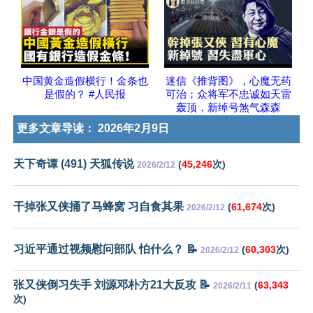
中国黄金造假横行！金条也
迷信《推背图》，心魔无药
是假的？ #人民报
可治；众将军不忠诚如天雷
轰顶，新绰号煞气森森
更多文章导读：
2026年2月9日
天下奇谭 (491) 天狐传说
(
45,246
次)
2026/2/12
干掉张又侠捅了马蜂窝 习自食其果
(
61,674
次)
2026/2/12
习近平通过视频慰问部队 怕什么？ 📝
(
60,303
次)
2026/2/12
张又侠倒习失手 刘源邓朴方21大反攻 📝
(
63,343
2026/2/11
次)