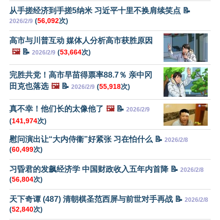
从手搓经济到手搓5纳米 习近平十里不换肩续笑点 📝
(
56,092
次)
2026/2/9
高市与川普互动 媒体人分析高市获胜原因
🖼️
📝
(
53,664
次)
2026/2/9
完胜共党！高市早苗得票率88.7％ 亲中冈
田克也落选
🖼️
📝
(
55,918
次)
2026/2/9
真不幸！他们长的太像他了
🖼️
📝
2026/2/9
(
141,974
次)
慰问演出让“大内侍衞”好紧张 习在怕什么 📝
2026/2/8
(
60,499
次)
习昏君的发飙经济学 中国财政收入五年内首降 📝
2026/2/8
(
56,804
次)
天下奇谭 (487) 清朝棋圣范西屏与前世对手再战 📝
2026/2/8
(
52,840
次)