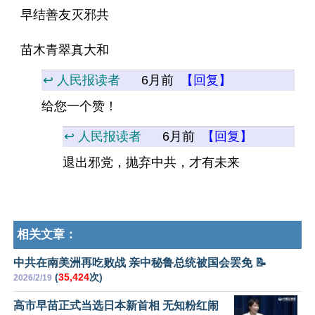
早结善友灭邪共
苗木青翠真大和
↩️ 人民报读者
6月前
【回复】
给您一个赞！
↩️ 人民报读者
6月前
【回复】
退出邪党，抛弃中共，才有未来
相关文章：
中共在南美洲再吃败战 亲中秘鲁总统被国会罢免 📝
(
35,424
次)
2026/2/19
高市早苗正式当选日本新首相 无知粉红闹