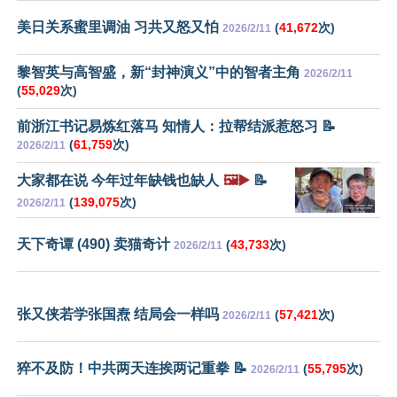
美日关系蜜里调油 习共又怒又怕
(
41,672
次)
2026/2/11
黎智英与高智盛，新“封神演义”中的智者主角
2026/2/11
(
55,029
次)
前浙江书记易炼红落马 知情人：拉帮结派惹怒习 📝
(
61,759
次)
2026/2/11
大家都在说 今年过年缺钱也缺人
🖼️▶️
📝
(
139,075
次)
2026/2/11
天下奇谭 (490) 卖猫奇计
(
43,733
次)
2026/2/11
张又侠若学张国焘 结局会一样吗
(
57,421
次)
2026/2/11
猝不及防！中共两天连挨两记重拳 📝
(
55,795
次)
2026/2/11