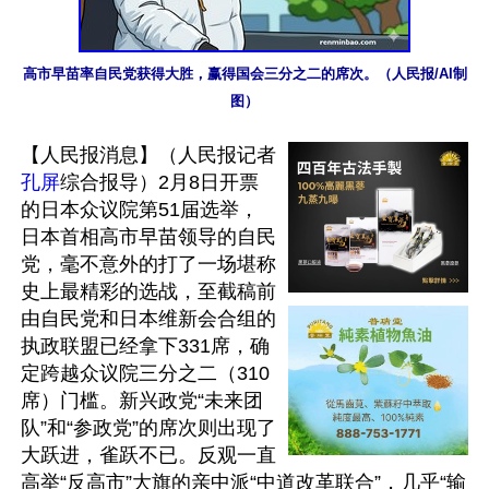
高市早苗率自民党获得大胜，赢得国会三分之二的席次。（人民报/AI制
图）
【人民报消息】（人民报记者
孔屏
综合报导）2月8日开票
的日本众议院第51届选举，
日本首相高市早苗领导的自民
党，毫不意外的打了一场堪称
史上最精彩的选战，至截稿前
由自民党和日本维新会合组的
执政联盟已经拿下331席，确
定跨越众议院三分之二（310
席）门槛。新兴政党“未来团
队”和“参政党”的席次则出现了
大跃进，雀跃不已。反观一直
高举“反高市”大旗的亲中派“中道改革联合”，几乎“输