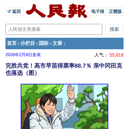
↺ 返回 
电子报
正體版
首页
分栏目
国际
文章
›
›
›
：
2026年2月8日
发表
人气：
55,918
完胜共党！高市早苗得票率88.7％ 亲中冈田克
也落选（图）