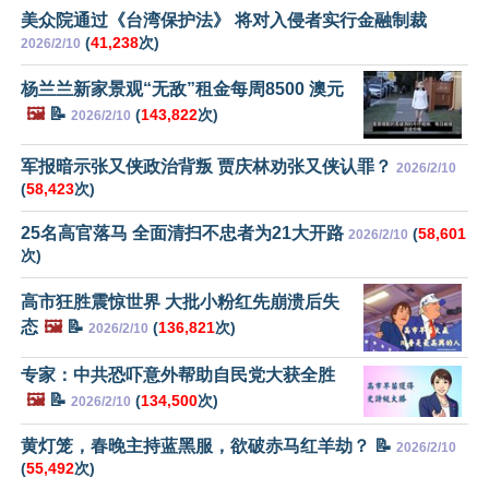
美众院通过《台湾保护法》 将对入侵者实行金融制裁
(
41,238
次)
2026/2/10
杨兰兰新家景观“无敌”租金每周8500 澳元
🖼️
📝
(
143,822
次)
2026/2/10
军报暗示张又侠政治背叛 贾庆林劝张又侠认罪？
2026/2/10
(
58,423
次)
25名高官落马 全面清扫不忠者为21大开路
(
58,601
2026/2/10
次)
高市狂胜震惊世界 大批小粉红先崩溃后失
态
🖼️
📝
(
136,821
次)
2026/2/10
专家：中共恐吓意外帮助自民党大获全胜
🖼️
📝
(
134,500
次)
2026/2/10
黄灯笼，春晚主持蓝黑服，欲破赤马红羊劫？ 📝
2026/2/10
(
55,492
次)