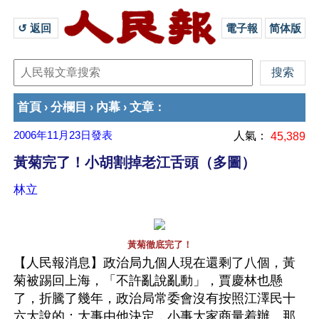
↺ 返回 
電子報
简体版
首頁
分欄目
內幕
文章
›
›
›
：
2006年11月23日
發表
人氣：
45,389
黃菊完了！小胡割掉老江舌頭（多圖）
林立
黃菊徹底完了！
【人民報消息】政治局九個人現在還剩了八個，黃
菊被踢回上海，「不許亂說亂動」，賈慶林也懸
了，折騰了幾年，政治局常委會沒有按照江澤民十
六大說的：大事由他決定，小事大家商量着辦。那