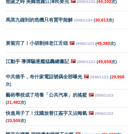
聖誕之時 美國透露江澤民要完
🖼️
(
44,102
次)
2006/11/24
馬英九碰到的危機只有賈甲能解
(
30,813
次)
2006/11/24
黃菊完了！小胡割掉老江舌頭
🖼️
(
45,389
次)
2006/11/23
江動手 導彈驅逐艦猛轟總書記
🖼️
(
49,659
次)
2006/11/23
中共插手，布什家電話號碼全部曝光
🖼️
(
29,968
2006/11/23
次)
藝術學校成了培養「公共汽車」的搖籃
🖼️
2006/11/23
(
21,482
次)
快進局子了！沈國放替江簽字又沾晦氣
🖼️
2006/11/22
(
33,509
次)