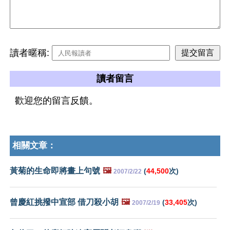
讀者暱稱:
讀者留言
歡迎您的留言反饋。
相關文章：
黃菊的生命即將畫上句號
🖼️
(
44,500
次)
2007/2/22
曾慶紅挑撥中宣部 借刀殺小胡
🖼️
(
33,405
次)
2007/2/19