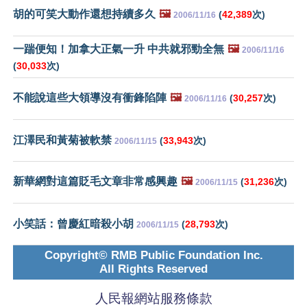
胡的可笑大動作還想持續多久
🖼️
(
42,389
次)
2006/11/16
一踹便知！加拿大正氣一升 中共就邪勁全無
🖼️
2006/11/16
(
30,033
次)
不能說這些大領導沒有衝鋒陷陣
🖼️
(
30,257
次)
2006/11/16
江澤民和黃菊被軟禁
(
33,943
次)
2006/11/15
新華網對這篇貶毛文章非常感興趣
🖼️
(
31,236
次)
2006/11/15
小笑話：曾慶紅暗殺小胡
(
28,793
次)
2006/11/15
Copyright© RMB Public Foundation Inc.
All Rights Reserved
人民報網站服務條款