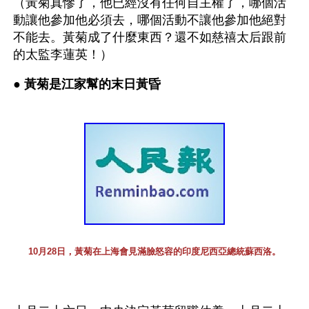
（黃菊真慘了，他已經沒有任何自主權了，哪個活
動讓他參加他必須去，哪個活動不讓他參加他絕對
不能去。黃菊成了什麼東西？還不如慈禧太后跟前
的太監李蓮英！）
● 
黃菊是江家幫的末日黃昏 
10月28日，黃菊在上海會見滿臉怒容的印度尼西亞總統蘇西洛。