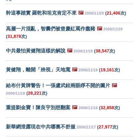
幹這事踏實 羅乾和坦克肯定不來
🖼️
(
21,406
次)
2006/11/20
高層一片混亂，智囊們被曾慶紅罵作蠢豬
🖼️
2006/11/19
(
31,878
次)
中共最怕黃健翔這樣的解說
🖼️
(
38,547
次)
2006/11/19
黃健翔，離開「殃視」天地寬
🖼️
(
19,161
次)
2006/11/19
給布什黃牌警告！一張盧武鉉兩眼睜不開的圖片
🖼️
(
28,221
次)
2006/11/18
重提劉金寶！陳良宇別想翻案
🖼️
(
32,858
次)
2006/11/18
新華網泄露現在中共哪裏不舒服
(
27,977
次)
2006/11/17