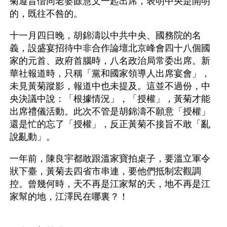
菊遵旨偕同老婆餘慧文一起出席，表明中央是開明
的，既往不咎的。
十一月四日晚，胡錦濤以中共中央、國務院的名
義，設盛宴招待中非合作論壇北京峰會四十八個國
家的元首、政府首腦時，八名政治局常委出席。新
華社報道時，只稱「黨和國家領導人出席宴會」，
未見黃菊蹤影，報道中也未提及。這並不過份，中
央決議中說：「根據情況」，「授權」，黃菊才能
出席禮儀活動。此次不管是胡錦濤不願意「授權」
還是忙的忘了「授權」，反正黃菊不接旨不敢「亂
說亂動」。
一年前，陳良宇都敢跟溫家寶拍桌子，要溫立軍令
狀下臺，黃菊去四省市串連，要他們抵制宏觀調
控。曾幾何時，天不再是江家幫的天，地不再是江
家幫的地，江澤民在哪裏？！