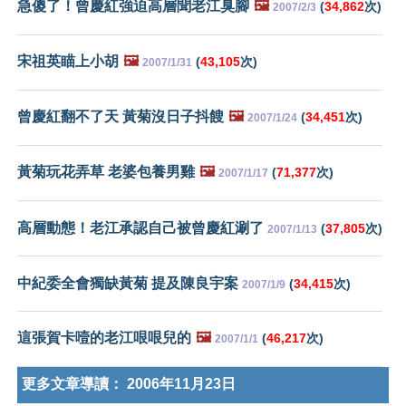
急傻了！曾慶紅強迫高層聞老江臭腳
🖼️
(
34,862
次)
2007/2/3
宋祖英瞄上小胡
🖼️
(
43,105
次)
2007/1/31
曾慶紅翻不了天 黃菊沒日子抖餿
🖼️
(
34,451
次)
2007/1/24
黃菊玩花弄草 老婆包養男雞
🖼️
(
71,377
次)
2007/1/17
高層動態！老江承認自己被曾慶紅涮了
(
37,805
次)
2007/1/13
中紀委全會獨缺黃菊 提及陳良宇案
(
34,415
次)
2007/1/9
這張賀卡噎的老江哏哏兒的
🖼️
(
46,217
次)
2007/1/1
更多文章導讀：
2006年11月23日