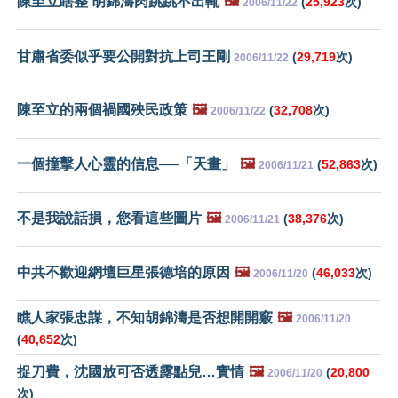
陳至立瞎整 胡錦濤肉跳跳不出輒
🖼️
(
25,923
次)
2006/11/22
甘肅省委似乎要公開對抗上司王剛
(
29,719
次)
2006/11/22
陳至立的兩個禍國殃民政策
🖼️
(
32,708
次)
2006/11/22
一個撞擊人心靈的信息──「天畫」
🖼️
(
52,863
次)
2006/11/21
不是我說話損，您看這些圖片
🖼️
(
38,376
次)
2006/11/21
中共不歡迎網壇巨星張德培的原因
🖼️
(
46,033
次)
2006/11/20
瞧人家張忠謀，不知胡錦濤是否想開開竅
🖼️
2006/11/20
(
40,652
次)
捉刀費，沈國放可否透露點兒…實情
🖼️
(
20,800
2006/11/20
次)