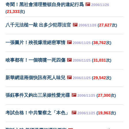
奇聞！黑社會清理整頓自身的違紀行爲
🖼️
2006/11/26
(
21,333
次)
八千元法槌一敲 出多少犯罪法官
🖼️
(
27,627
次)
2006/11/26
一張圖片！殃視爆泄絕密軍情
🖼️
(
38,762
次)
2006/11/25
啥事都有！一個噴嚏一死四傷
🖼️
(
31,031
次)
2006/11/25
新華網這兩個快訊有死人味兒
🖼️
(
29,542
次)
2006/11/25
張鈺事件又鉤出三呆婊性愛光碟
🖼️
(
27,300
次)
2006/11/25
考試合格！中共警察之「本色」
🖼️
(
19,963
次)
2006/11/25