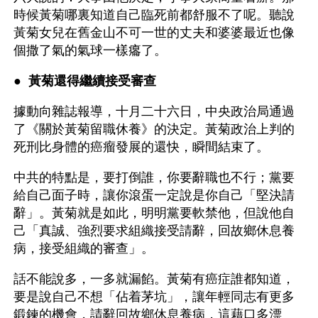
時候黃菊哪裏知道自己臨死前都舒服不了呢。聽說
黃菊女兒在舊金山不可一世的丈夫和婆婆最近也像
個撒了氣的氣球一樣癟了。
● 
 黃菊還得繼續接受審查
據動向雜誌報導，十月二十六日，中央政治局通過
了《關於黃菊留職休養》的決定。黃菊政治上判的
死刑比身體的癌瘤發展的還快，瞬間結束了。
中共的特點是，要打倒誰，你要辭職也不行；黨要
給自己面子時，讓你滾蛋一定說是你自己「堅決請
辭」。黃菊就是如此，明明黨要軟禁他，但說他自
己「真誠、強烈要求組織接受請辭，回故鄉休息養
病，接受組織的審查」。
話不能說多，一多就漏餡。黃菊有癌症誰都知道，
要是說自己不想「佔着茅坑」，讓年輕同志有更多
鍛鍊的機會，請辭回故鄉休息養病，這藉口多漂