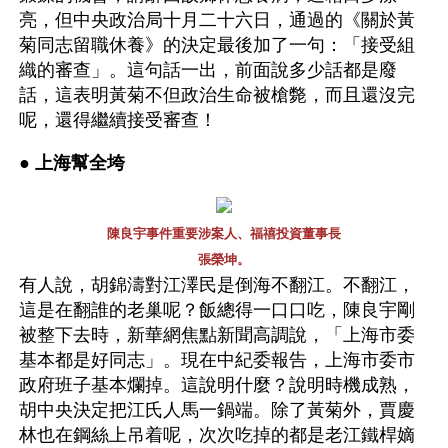
亮，但中央政治局十月二十六日，通過的《關於黃
菊同志留職休養》的決定最後加了一句：「接受組
織的審查」。這句話一出，前面說多少話都是廢
話，這表明黃菊不但政治生命被槍斃，而且還沒完
呢，還得繼續接受審查！
● 
上海幫全垮 
陳良宇事件重要涉案人、福禧投資董事長
張榮坤。
有人說，胡錦濤對江澤民是倒海不翻江。不翻江，
這是在翻誰的老巢呢？飯總得一口口吃，陳良宇剛
被整下去時，新華網焦點新聞高調說，「上海市委
基本都是好同志」。現在中紀委報告，上海市委市
政府班子基本爛掉。這說明什麼？說明時機成熟，
胡中央決定把江氏人馬一鍋端。除了黃菊外，賈慶
林也在鋼絲上吊着呢，次次吃掉的都是老江鐵桿嫡