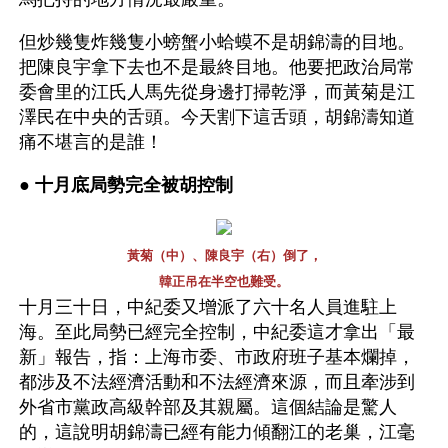
但炒幾隻炸幾隻小螃蟹小蛤蟆不是胡錦濤的目地。
把陳良宇拿下去也不是最終目地。他要把政治局常
委會里的江氏人馬先從身邊打掃乾淨，而黃菊是江
澤民在中央的舌頭。今天割下這舌頭，胡錦濤知道
痛不堪言的是誰！
● 
十月底局勢完全被胡控制 
黃菊（中）、陳良宇（右）倒了，
韓正吊在半空也難受。
十月三十日，中紀委又增派了六十名人員進駐上
海。至此局勢已經完全控制，中紀委這才拿出「最
新」報告，指：上海市委、市政府班子基本爛掉，
都涉及不法經濟活動和不法經濟來源，而且牽涉到
外省市黨政高級幹部及其親屬。這個結論是驚人
的，這說明胡錦濤已經有能力傾翻江的老巢，江毫