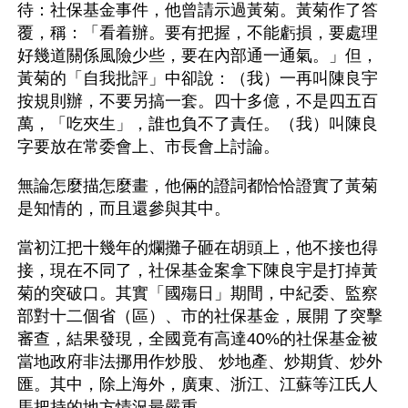
待：社保基金事件，他曾請示過黃菊。黃菊作了答
覆，稱：「看着辦。要有把握，不能虧損，要處理
好幾道關係風險少些，要在內部通一通氣。」但，
黃菊的「自我批評」中卻說：（我）一再叫陳良宇
按規則辦，不要另搞一套。四十多億，不是四五百
萬，「吃夾生」，誰也負不了責任。（我）叫陳良
字要放在常委會上、市長會上討論。
無論怎麼描怎麼畫，他倆的證詞都恰恰證實了黃菊
是知情的，而且還參與其中。
當初江把十幾年的爛攤子砸在胡頭上，他不接也得
接，現在不同了，社保基金案拿下陳良宇是打掉黃
菊的突破口。其實「國殤日」期間，中紀委、監察
部對十二個省（區）、市的社保基金，展開 了突擊
審查，結果發現，全國竟有高達40%的社保基金被
當地政府非法挪用作炒股、 炒地產、炒期貨、炒外
匯。其中，除上海外，廣東、浙江、江蘇等江氏人
馬把持的地方情況最嚴重。