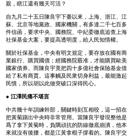
親，瞎江還有幾天可活？
自九月二十五日陳良宇下臺以來，上海、浙江、江
蘇、北京等地黨政、國家機關，有多達二千七百多
件信函，要求中央、國務院、中紀委徹底追查上海
社保基金大案，要提高透明度，給人民知情權。
關於社保基金，中央有明文規定，要存放在國有商
業銀行、購買國債；經國務院覈准，才能購買歐美
國家債券。而陳良宇竟把四十多億社會保險基金借
給了私有商賈。這事觸及民衆切身利益，最能激起
民憤，所以胡以此做突破口深得民心。
● 
江澤民痛不堪言 
中共幾十年訓練幹部，關鍵時刻互相咬，這一招在
把黃菊踢出中央時非常管用。當陳良宇發現整他是
爲了拿下黃菊時，負隅頑抗的防線徹底崩潰，他本
來就沒有後腰，都是江黃拿棍子撐着的。陳良宇交