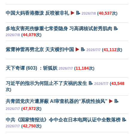
中国大妈香港撒泼 反咬被非礼
▶️
📝
(
40,537
次)
2026/7/8
多地灾害死伤惨重七常委隐身 习高调核试射秀肌肉 📝
(
44,079
次)
2026/7/8
紫霄神雷再劈北京 天灾横扫中国
▶️
📝
(
41,112
次)
2026/7/7
天下奇谭 (603) ：斩狐妖
(
11,184
次)
2026/7/7
习近平的指示为何阻止不了灾祸的发生 📝
(
43,548
2026/7/7
次)
共青团党庆片遭屏蔽 AI审查机器的“系统性抽风”
▶️
📝
(
47,972
次)
2026/7/7
中共《国家情报法》令中企在日本电网认证中全数落榜 📝
(
42,750
次)
2026/7/7