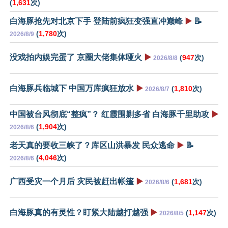
(
1,631
次)
白海豚抢先对北京下手 登陆前疯狂变强直冲巅峰
▶️
📝
(
1,780
次)
2026/8/9
没戏拍内娱完蛋了 京圈大佬集体哑火
▶️
(
947
次)
2026/8/8
白海豚兵临城下 中国万库疯狂放水
▶️
(
1,810
次)
2026/8/7
中国被台风彻底“整疯”？ 红霞围剿多省 白海豚千里助攻
▶️
(
1,904
次)
2026/8/6
老天真的要收三峡了？库区山洪暴发 民众逃命
▶️
📝
(
4,046
次)
2026/8/6
广西受灾一个月后 灾民被赶出帐篷
▶️
(
1,681
次)
2026/8/6
白海豚真的有灵性？盯紧大陆越打越强
▶️
(
1,147
次)
2026/8/5