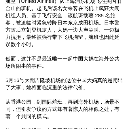
航空（United Airlines）从上海浦东机场飞往美国旧
金山的班机。起飞后该名女乘客在飞机上疯狂大闹
机组人员。基于飞行安全，该航班载著 285 名旅
客，被迫临时紧急转降日本东京成田机场。日本警
方随后立刻登机逮人，大妈一边大声尖叫、一边极
力抗拒，最终被强行带下飞机拘留，航班也因此延
误数个小时。 

然而，这并不是最近唯一一起中国大妈在海外公共
场所闹事的事件。 

5月16号大閙吉隆坡机场的这位中国大妈真的是闹出
了大事，她将面临沉重的法律代价。 

从香港公园，到国际航班，再到海外机场，场景不
同，但引发争议的方式却有著惊人的相似之处，有
著一个共同的模式。
