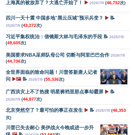
上海真的被放弃了？大逃亡开始了！
▶️
(
46,752
次)
2026/7/9
四川一天十震 中国多地“黑云压城”预示兵变？
▶️
📝
(
43,272
次)
2026/7/9
习近平集权统治：借镜斯大林与毛泽东的手段 📝
2026/7/9
(
49,605
次)
美国要求NBA巫师队母公司 切断与阿里巴巴合作
2026/7/9
(
44,736
次)
全世界面临的致命问题！川普答新唐人记者
问
▶️🖼️
📝
(
55,336
次)
2026/7/9
广西洪灾上不了热搜 明星裤裆里那点事却霸屏
▶️
📝
(
44,877
次)
2026/7/9
北京突然空了？最可怕的事正在发生
▶️
📝
(
46,353
2026/7/9
次)
川普已失去耐心 美伊战火今晚或进一步升
级
🖼️
📝
(
53,693
次)
2026/7/9