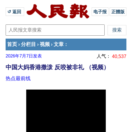
↺ 返回 
电子报
正體版
首页
分栏目
视频
文章
›
›
›
：
2026年7月7日
发表
人气：
40,537
中国大妈香港撒泼 反咬被非礼 （视频）
热点最前线