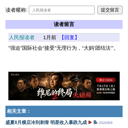
读者暱称:
读者留言
人民报读者
1月前
【回复】
”强迫”国际社会“接受”无理行为，“大妈‘团结法’”。
相关文章：
盛夏8月横店冷到刺骨 明星收入暴跌九成
▶️
📝
2026/8/9