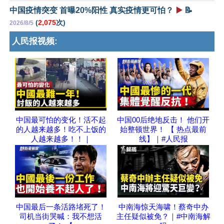
中国疫情突变 首曝20%阳性 真实疫情更可怕？
▶️
📝
(
2,075
次)
2026/8/5
人民报视频:
中国最可怕的变化！活不起
中国00后绝地反击！ 他们开
的人越来越多！吃不上饭的
始整顿世界！ 【 热点最前
人越来越多！！｜
线】｜#人民报
中国最后一条活路堵死了！
中南海惊天海啸！蔡奇中办
司机当街哭喊：我不想活
主任疑似被免？｜#中南海解