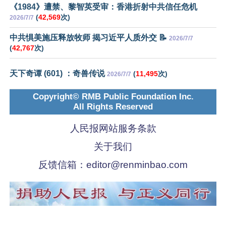
《1984》遭禁、黎智英受审：香港折射中共信任危机
(
42,569
次)
2026/7/7
中共惧美施压释放牧师 揭习近平人质外交 📝
2026/7/7
(
42,767
次)
天下奇谭 (601) ：奇兽传说
(
11,495
次)
2026/7/7
Copyright© RMB Public Foundation Inc.
All Rights Reserved
人民报网站服务条款
关于我们
反馈信箱：
editor@renminbao.com