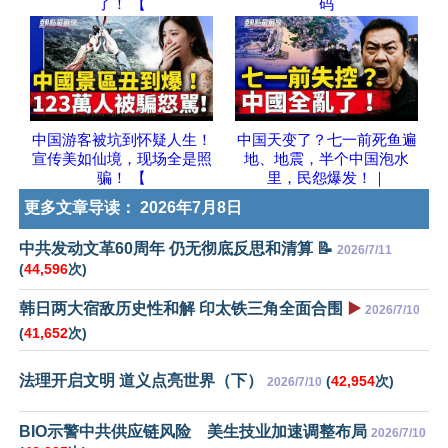
了！ 【
码
中国游客被坑到怀疑人生！
中国天变了？七一前死鱼遍
宣传美如仙境，现场全是照
地、地震，半个中国泡水
骗！ 【
里，民怨爆发！｜
更多文章导读：
2026年7月8日
中共发动文革60周年 仍无彻底反思和清算 📝
2026/7/11
(
44,596
次)
韩日两大宿敌历史性和解 印太铁三角全面合围
▶️
2026/7/10
(
41,652
次)
法理开启文明 道义点亮世界（下）
(
42,954
次)
2026/7/10
BIO示警中共供应链风险 美生技业加速调整布局
2026/7/10