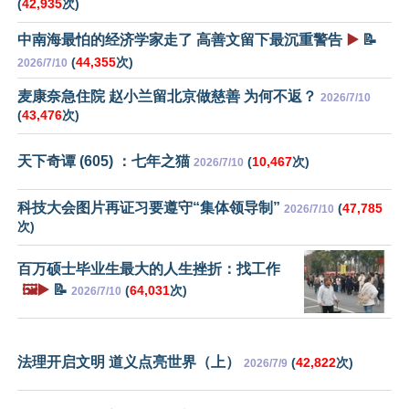
(
42,935
次)
中南海最怕的经济学家走了 高善文留下最沉重警告
▶️
📝
(
44,355
次)
2026/7/10
麦康奈急住院 赵小兰留北京做慈善 为何不返？
2026/7/10
(
43,476
次)
天下奇谭 (605) ：七年之猫
(
10,467
次)
2026/7/10
科技大会图片再证习要遵守“集体领导制”
(
47,785
2026/7/10
次)
百万硕士毕业生最大的人生挫折：找工作
🖼️▶️
📝
(
64,031
次)
2026/7/10
法理开启文明 道义点亮世界（上）
(
42,822
次)
2026/7/9