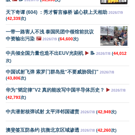
天下奇谭 (604) ：秀才誓言修桥 诚心获上天相助
2026/7/9
(
42,339
次)
一带一路害人不浅 泰国民团中领馆前抗议
中资输出污染
🖼️
(
64,600
次)
2026/7/9
中共倾全国力量也造不出EUV光刻机
▶️
📝
(
44,012
2026/7/8
次)
中国试射飞弹 索罗门群岛批“不要威胁我们”
2026/7/8
(
43,806
次)
华为“韬定律”V2 真的能改写中国半导体历史？
▶️
2026/7/8
(
42,793
次)
中共潜射核弹试射 太平洋邻国谴责
(
42,949
次)
2026/7/8
澳斐签互防条约 抗衡北京区域渗透
(
42,260
次)
2026/7/8