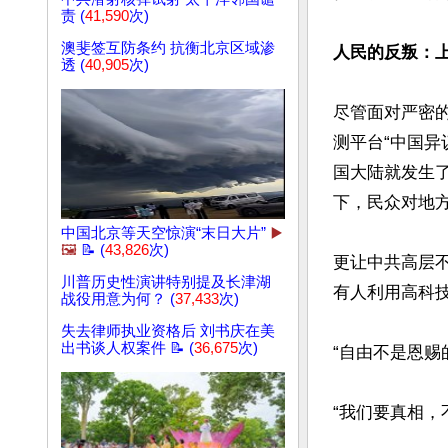
责 (
41,590
次)
澳斐签互防条约 抗衡北京区域渗
人民的反叛：
透 (
40,905
次)
尽管面对严密
测平台“中国异议监
国大陆就发生了
下，民众对地
中国北京等天空惊演“末日大片”
▶️
🖼️
📝 (
43,826
次)
更让中共高层
川普历史性演讲特别提及长津湖
有人利用高科
战役用意为何？ (
37,433
次)
失去律师执业资格后 刘书庆在美
出书谈人权案件 📝 (
36,675
次)
“自由不是恩赐
“我们要真相，不