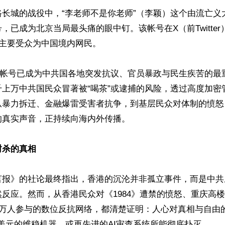
路长城的战役中，“李老师不是你老师”（李颖）这个由流亡义
，已成为北京当局最头痛的眼中钉。该帐号在X（前Twitte
，主要受众为中国境内网民。

师”帐号已成为中共国各地突发抗议、官员暴政与民生疾苦的最
千上万中共国民众冒著被“喝茶”或逮捕的风险，透过高度加密
从暴力拆迁、金融爆雷受害者抗争，到基层民众对体制的愤怒
真实声音，正持续向海内外传播。

封杀的真相
言报》的社论最终指出，香港的沉沦并非孤立事件，而是中共
反应。然而，从香港民众对《1984》遭禁的愤怒、重庆高
0万人参与的数位反抗网络，都清楚证明：人心对真相与自由
0亿美元的维稳机器，或再先进的AI审查系统所能彻底扑灭。
