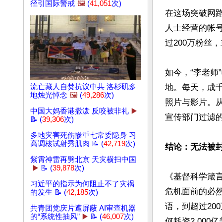
径引国际警戒
🖼️
(
41,051
次)
在这场突破网
人士经营的帐号
过200万粉丝
如今，“李老
流亡藏人自焚抗议中共 洛杉矶多
地。每天，成
地烛光悼念
🖼️
(
49,286
次)
照片与影片。
中国大妈香港撒泼 反咬被非礼
▶️
宣传部门过滤的
📝 (
39,306
次)
多地灾害死伤惨重七常委隐身 习
高调核试射秀肌肉 📝 (
42,719
次)
结论：无法被
紫霄神雷再劈北京 天灾横扫中国
▶️
📝 (
39,878
次)
《基督科学箴
习近平的指示为何阻止不了灾祸
危机面前的必然
的发生 📝 (
42,185
次)
语，到超过20
共青团党庆片遭屏蔽 AI审查机器
的“系统性抽风”
▶️
📝 (
46,007
次)
何耗资2,00