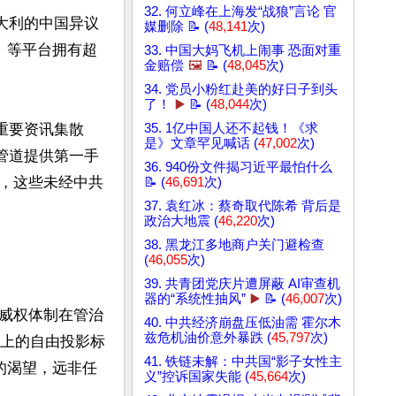
32. 何立峰在上海发“战狼”言论 官
大利的中国异议
媒删除 📝 (
48,141
次)
r）等平台拥有超
33. 中国大妈飞机上闹事 恐面对重
金赔偿
🖼️
📝 (
48,045
次)
34. 党员小粉红赴美的好日子到头
了！
▶️
📝 (
48,044
次)
重要资讯集散
35. 1亿中国人还不起钱！《求
是》文章罕见喊话 (
47,002
次)
管道提供第一手
36. 940份文件揭习近平最怕什么
，这些未经中共
📝 (
46,691
次)
37. 袁红冰：蔡奇取代陈希 背后是
政治大地震 (
46,220
次)
38. 黑龙江多地商户关门避检查
(
46,055
次)
39. 共青团党庆片遭屏蔽 AI审查机
器的“系统性抽风”
▶️
📝 (
46,007
次)
威权体制在管治
40. 中共经济崩盘压低油需 霍尔木
兹危机油价意外暴跌 (
45,797
次)
楼上的自由投影标
41. 铁链未解：中共国“影子女性主
的渴望，远非任
义”控诉国家失能 (
45,664
次)