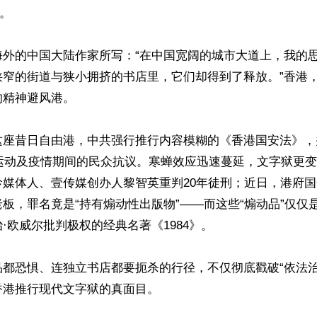
。

海外的中国大陆作家所写：“在中国宽阔的城市大道上，我的
狭窄的街道与狭小拥挤的书店里，它们却得到了释放。”香港
精神避风港。

这座昔日自由港，中共强行推行内容模糊的《香港国安法》，
中运动及疫情期间的民众抗议。寒蝉效应迅速蔓延，文字狱更
龄媒体人、壹传媒创办人黎智英重判20年徒刑；近日，港府
板，罪名竟是“持有煽动性出版物”——而这些“煽动品”仅仅
·欧威尔批判极权的经典名著《1984》。

品都恐惧、连独立书店都要扼杀的行径，不仅彻底戳破“依法治
港推行现代文字狱的真面目。
