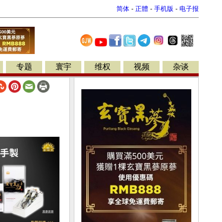
简体
-
正體
-
手机版
-
电子报
专题
寰宇
维权
视频
杂谈