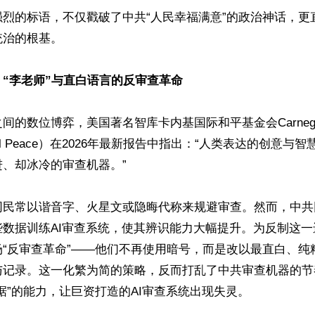
强烈的标语，不仅戳破了中共“人民幸福满意”的政治神话，更
治的根基。

“李老师”与直白语言的反审查革命
的数位博弈，美国著名智库卡内基国际和平基金会Carnegie En
national Peace）在2026年最新报告中指出：“人类表达的创意
、却冰冷的审查机器。”

网民常以谐音字、火星文或隐晦代称来规避审查。然而，中共
些数据训练AI审查系统，使其辨识能力大幅提升。为反制这
场“反审查革命”——他们不再使用暗号，而是改以最直白、纯
与记录。这一化繁为简的策略，反而打乱了中共审查机器的节
据”的能力，让巨资打造的AI审查系统出现失灵。
