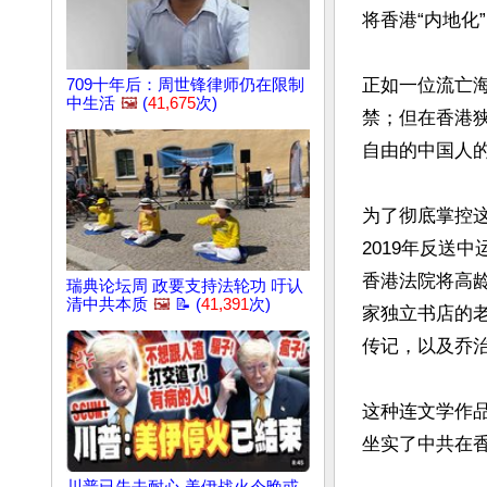
将香港“内地化”
正如一位流亡
709十年后：周世锋律师仍在限制
中生活
🖼️
(
41,675
次)
禁；但在香港
自由的中国人的
为了彻底掌控
2019年反送
香港法院将高
瑞典论坛周 政要支持法轮功 吁认
清中共本质
🖼️
📝 (
41,391
次)
家独立书店的老
传记，以及乔治
这种连文学作
坐实了中共在香