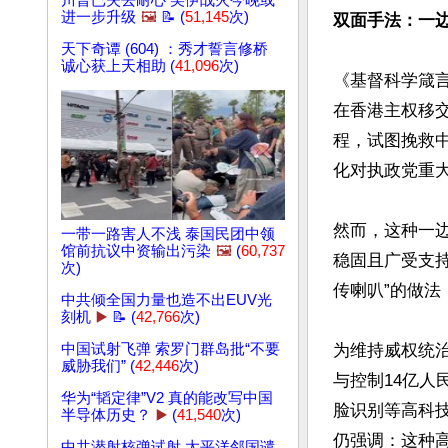
川普已失去耐心 美伊战火今晚或
进一步升级
🖼️
📝 (
51,145
次)
双面手法：一
天下奇谭 (604) ：秀才誓言修桥
诚心获上天相助 (
41,096
次)
《基督科学箴
在香港主权移
程，试图挽救
化对执政党重大
然而，这种一
一带一路害人不浅 泰国民团中领
馆前抗议中资输出污染
🖼️
(
60,737
稳固且广受支
次)
传喇叭”的做法
中共倾全国力量也造不出EUV光
刻机
▶️
📝 (
42,766
次)
中国试射飞弹 索罗门群岛批“不要
为维持威权统
威胁我们” (
42,446
次)
与控制14亿人
华为“韬定律”V2 真的能改写中国
脸识别等高科
半导体历史？
▶️
(
41,540
次)
仍强调：这种
中共潜射核弹试射 太平洋邻国谴