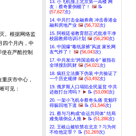
13. 小飞机撞上北京第一高楼 网
友：蔡奇要倒楣了！
🖼️
📝
(
57,627
次)
14. 中共打击金融券商 冲击香港金
融和房地产业
🖼️
(
56,732
次)
15. 阿根廷省教育部正式批准干净
灭。根据网络监
校园教师培训计划
🖼️
(
56,290
次)
月至4月四个月内，中
16. 中国爆“毒纸尿裤”风波 家长网
即使在严酷控制
友气炸了！
🖼️
(
56,043
次)
17. 中共发出“跨国追税令” 被指在
全球搜刮民财
🖼️
(
54,021
次)
18. 疯狂立法撕下伪装 中共验证了
一个历史规律
🖼️
(
53,492
次)
在重庆市中心，
19. 俄罗斯人口塌陷全民返贫 中共
可见：

还敢打台湾吗？
▶️
📝 (
53,090
次)
20. 一架小飞机令蔡奇头痛 党魁吓
得躲回地下道
🖼️
📝 (
51,546
次)
21. 蔡与习构成“命运共同体” 结局
难免墙倒众人推
▶️
📝 (
51,286
次)
22. 王岐山被软禁在北京？习为何
不给他定罪？ 📝 (
51,269
次)