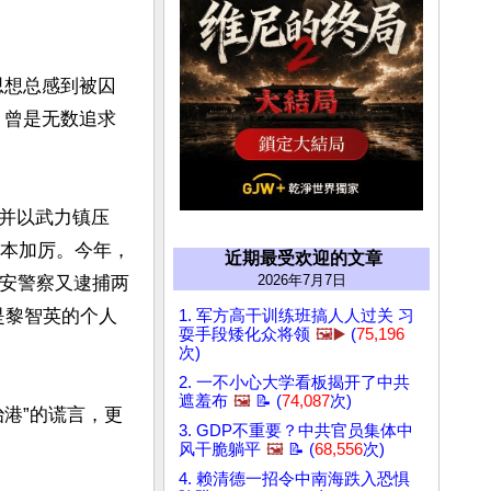
思想总感到被囚
，曾是无数追求
并以武力镇压
变本加厉。今年，
近期最受欢迎的文章
2026年7月7日
国安警察又逮捕两
是黎智英的个人
1. 军方高干训练班搞人人过关 习
耍手段矮化众将领
🖼️▶️
(
75,196
次)
2. 一不小心大学看板揭开了中共
遮羞布
🖼️
📝 (
74,087
次)
港”的谎言，更
3. GDP不重要？中共官员集体中
风干脆躺平
🖼️
📝 (
68,556
次)
4. 赖清德一招令中南海跌入恐惧