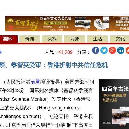
国际
奇闻
灾祸
万象
生活
文化
人气：
41,209
分享：
表
》遭禁、黎智英受审：香港折射中共信任危机
】（人民报记者
丽君
编译报导）美国东部时间
2日下午3时43分，国际知名媒体《基督科学箴言
istian Science Monitor）发表社论〈香港映
更大挑战〉（Hong Kong mirrors 
ger challenges on trust）。社论直指，香港主权
际，北京当局非但未履行“一国两制”下高度自