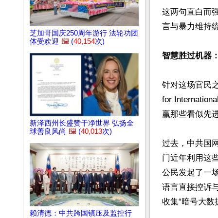
这两句直白而
言与暴力维持统
芝加哥国庆250周年游行 法轮功团
体受欢迎
🖼️
(
40,154
次)
智慧胜过机器：
针对这场官民之间
for Inter
赢那些看似先进
新泽西州长盛赞干净世界 弘扬全
球善良风尚
🖼️
(
40,013
次)
过去，中共国
门近年利用这
公民发起了一
语言直接控诉
收集“暗号大数
赖清德：中共跨国镇压及监控行