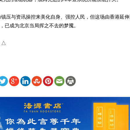
力镇压与资讯操控来美化自身、强控人民，但这场由香港延伸
”，已成为北京当局挥之不去的梦魇。

）△
ww.renminbao.com/rmb/articles/2026/7/7/95804.html