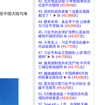
42. 北京地震误报 小米电视测试背
后是中共隐忧 (
45,504
次)
43. 深圳到底有多惨？连最后退路
至中国大陆与海
都没了！
▶️
📝 (
45,068
次)
44. 蔡奇布局：逼走李干杰 让陈希
为习近平背锅 📝 (
44,996
次)
45. 习近平的全球扩张野心是如何
摧毁中国经济的 📝 (
44,837
次)
46. 斗争至上：习近平讲话自爆中
共囚徒困境 📝 (
44,770
次)
47. 习近平和金正恩精彩上演“尾巴
摇狗”
▶️
📝 (
44,706
次)
48. 披美国制造外衣洗产地 中共军
工铜企暗蚀德州 📝 (
44,701
次)
49. 越做越赔钱！中国商家6月倒
闭风暴全面失控
▶️
📝 (
44,696
次)
50. 普京祝川普习近平生日快乐 党
媒不见报导 (
44,624
次)
51. 5月数据崩盘！中国经济内需
塌陷持续衰退 (
44,616
次)
52. SpaceX一上市，中国航天神