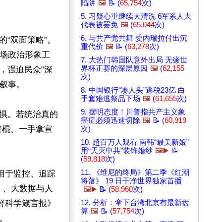
陷阱
🖼️
📝 (
65,754
次)
5. 习疑心重继续大清洗 6军系人大
代表被罢免
🖼️
(
65,044
次)
6. 与共产党共舞 委内瑞拉付出沉
“双面策略”。
重代价
🖼️
📝 (
63,278
次)
一场政治形象工
7. 大热门韩国队意外出局 无缘世
界杯正赛的深层原因
🖼️
(
62,155
，强迫民众“深
次)
叙事。

8. 中国银行“凑人头”逃税23亿 白
手套难逃祭品下场
🖼️
(
61,655
次)
9. 摆明态度！川普指共产主义象
惧。若统治真的
癌症必须迅速切除
🖼️
📝 (
60,919
警棍、一手拿宣
次)
10. 超百万人观看 南韩“最美新娘”
用“天灭中共”装饰婚纱
🖼️▶️
📝
(
59,818
次)
11. 《维尼的终局》第二季《红潮
用于监控、追踪
将落》 19 日干净世界独家首播
I）、大数据与人
🖼️▶️
📝 (
58,960
次)
督科学箴言报》
12. 分析：拿下台湾北京有最新盘
算
🖼️
📝 (
57,754
次)

