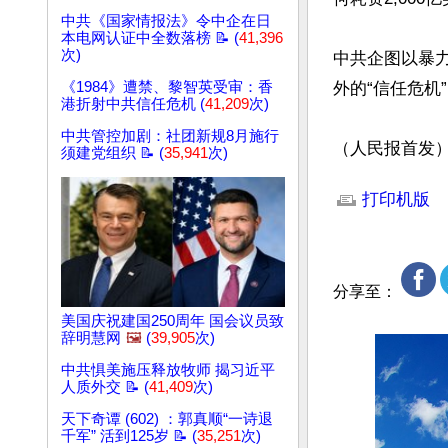
中共《国家情报法》令中企在日
本电网认证中全数落榜 📝 (
41,396
次)
中共企图以暴
《1984》遭禁、黎智英受审：香
外的“信任危机
港折射中共信任危机 (
41,209
次)
中共管控加剧：社团新规8月施行
（人民报首发
须建党组织 📝 (
35,941
次)
文章网址: http://w
打印机版
分享至：
美国庆祝建国250周年 国会议员致
辞明慧网
🖼️
(
39,905
次)
中共惧美施压释放牧师 揭习近平
人质外交 📝 (
41,409
次)
天下奇谭 (602) ：郭真顺“一诗退
千军” 活到125岁 📝 (
35,251
次)