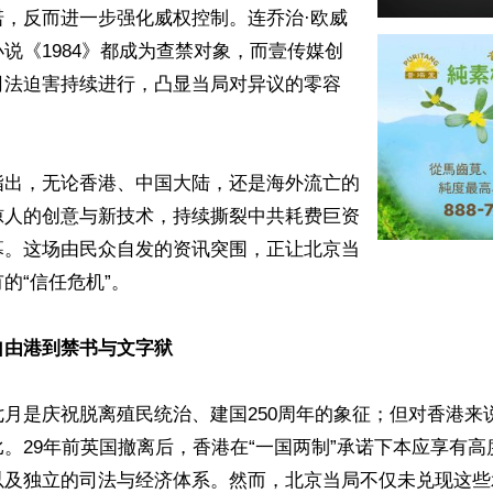
诺，反而进一步强化威权控制。连乔治·欧威
说《1984》都成为查禁对象，而壹传媒创
司法迫害持续进行，凸显当局对异议的零容
指出，无论香港、中国大陆，还是海外流亡的
惊人的创意与新技术，持续撕裂中共耗费巨资
幕。这场由民众自发的资讯突围，正让北京当
的“信任危机”。

自由港到禁书与文字狱
月是庆祝脱离殖民统治、建国250周年的象征；但对香港来
。29年前英国撤离后，香港在“一国两制”承诺下本应享有
以及独立的司法与经济体系。然而，北京当局不仅未兑现这些