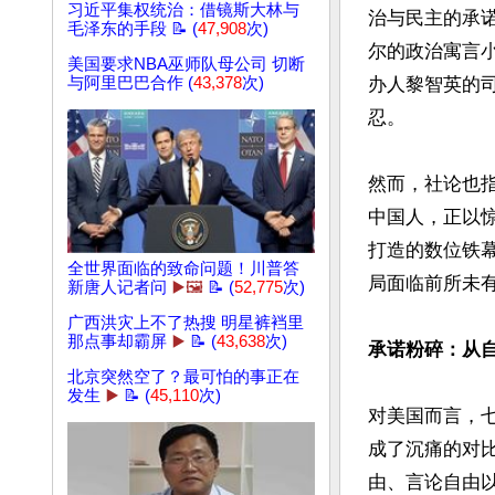
习近平集权统治：借镜斯大林与
治与民主的承
毛泽东的手段 📝 (
47,908
次)
尔的政治寓言小
美国要求NBA巫师队母公司 切断
与阿里巴巴合作 (
43,378
次)
办人黎智英的
忍。

然而，社论也
中国人，正以
打造的数位铁
全世界面临的致命问题！川普答
局面临前所未有
新唐人记者问
▶️🖼️
📝 (
52,775
次)
广西洪灾上不了热搜 明星裤裆里
那点事却霸屏
▶️
📝 (
43,638
次)
承诺粉碎：从
北京突然空了？最可怕的事正在
发生
▶️
📝 (
45,110
次)
对美国而言，七
成了沉痛的对比
由、言论自由