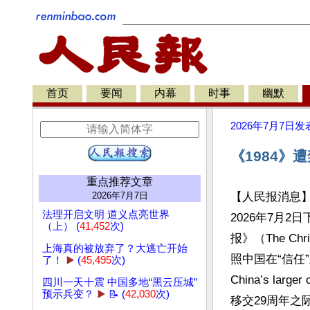
首页
要闻
内幕
时事
幽默
2026年7月7日
发
《1984
重点推荐文章
2026年7月7日
【人民报消息
法理开启文明 道义点亮世界
2026年7月
（上） (
41,452
次)
报》（The Chr
上海真的被放弃了？大逃亡开始
照中国在“信任”上的
了！
▶️
(
45,495
次)
China’s lar
四川一天十震 中国多地“黑云压城”
预示兵变？
▶️
📝 (
42,030
次)
移交29周年之