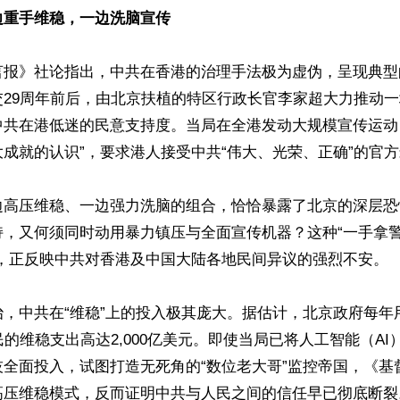
边重手维稳，一边洗脑宣传
言报》社论指出，中共在香港的治理手法极为虚伪，呈现典型的
交29周年前后，由北京扶植的特区行政长官李家超大力推动
中共在港低迷的民意支持度。当局在全港发动大规模宣传运动
成就的认识”，要求港人接受中共“伟大、光荣、正确”的官方
边高压维稳、一边强力洗脑的组合，恰恰暴露了北京的深层恐
持，又何须同时动用暴力镇压与全面宣传机器？这种“一手拿
，正反映中共对香港及中国大陆各地民间异议的强烈不安。

治，中共在“维稳”上的投入极其庞大。据估计，北京政府每年
民的维稳支出高达2,000亿美元。即使当局已将人工智能（A
技全面投入，试图打造无死角的“数位老大哥”监控帝国，《基
高压维稳模式，反而证明中共与人民之间的信任早已彻底断裂。