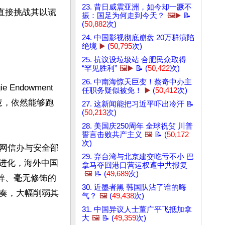
23. 昔日威震亚洲，如今却一蹶不
直接挑战其以谎
振：国足为何走到今天？
🖼️▶️
📝
(
50,882
次)
24. 中国影视彻底崩盘 20万群演陷
绝境
▶️
(
50,795
次)
25. 抗议设垃圾站 合肥民众取得
“罕见胜利”
🖼️▶️
📝 (
50,422
次)
26. 中南海惊天巨变！蔡奇中办主
dowment 
任职务疑似被免！
▶️
(
50,412
次)
与智慧，依然能够跑
27. 这新闻能把习近平吓出冷汗 📝
(
50,213
次)
28. 美国庆250周年 全球祝贺 川普
誓言击败共产主义
🖼️
📝 (
50,172
次)
网信办与安全部
29. 弃台湾与北京建交吃亏不小 巴
一进化，海外中国
拿马夺回港口营运权遭中共报复
🖼️
📝 (
49,689
次)
粹、毫无修饰的
30. 近墨者黑 韩国队沾了谁的晦
奏，大幅削弱其
气？
🖼️
(
49,438
次)
31. 中国异议人士董广平飞抵加拿
大
🖼️
📝 (
49,359
次)