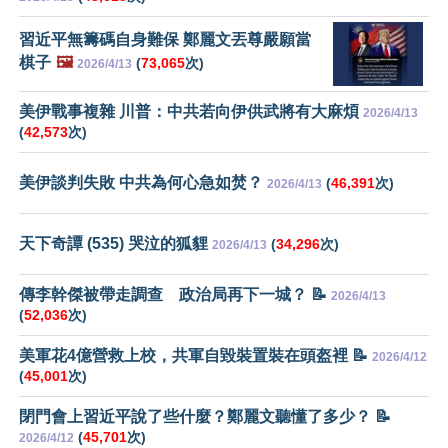
習近平無籌碼自身難保 鄭麗文丟尊嚴願當
棋子
🖼️
(
73,065
次)
2026/4/13
美伊戰事複雜 川普：中共若向伊供武將有大麻煩
2026/4/13
(
42,573
次)
美伊談判失敗 中共為何心急如焚？
(
46,391
次)
2026/4/13
天下奇譚 (535) 哭泣的狐貍
(
34,296
次)
2026/4/13
傳李幹傑被帶走調查 政治局再下一城？ 📝
2026/4/13
(
52,036
次)
美軍花4億營救上校，共軍自毀裝置裝在頭盔裡 📝
2026/4/12
(
45,001
次)
閉門會上習近平說了些什麼？鄭麗文聽懂了多少？ 📝
(
45,701
次)
2026/4/12