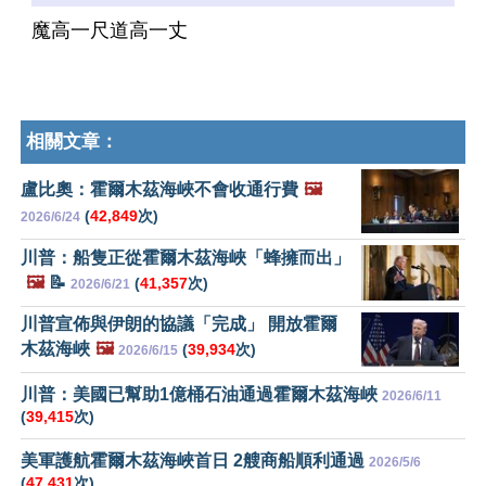
魔高一尺道高一丈
相關文章：
盧比奧：霍爾木茲海峽不會收通行費
🖼️
(
42,849
次)
2026/6/24
川普：船隻正從霍爾木茲海峽「蜂擁而出」
🖼️
📝
(
41,357
次)
2026/6/21
川普宣佈與伊朗的協議「完成」 開放霍爾
木茲海峽
🖼️
(
39,934
次)
2026/6/15
川普：美國已幫助1億桶石油通過霍爾木茲海峽
2026/6/11
(
39,415
次)
美軍護航霍爾木茲海峽首日 2艘商船順利通過
2026/5/6
(
47,431
次)