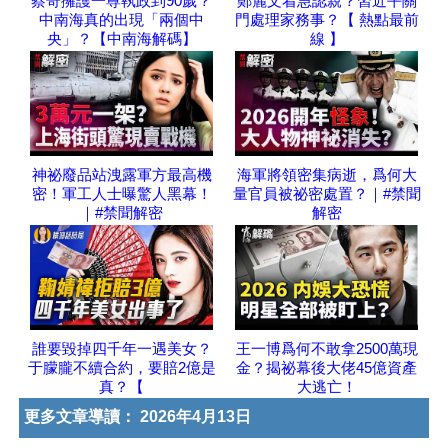
蔡奇擁護一尊執政到90歲？
鄭麗文着急認親？習近平關
中南海真的出現「兩個中
門處理家務事？【 熱點最前
央」？【中南海解碼】
線 】
神祕廢品站洩露軍方最高機
海軍將領密集病逝，爲何大
密！軍工人士曝驚人黑幕！
量官員被祕密處置？｜#禁聞
｜#禁聞解密
解密
誰要毀掉四千年一遇美女？
王一博爲何不敢拿2500萬現
于朦朧不續合約，要賠2億是
金？揭祕幕後大佬45億資產
真？【
大逃亡！
更多文章導讀：
2026年4月13日