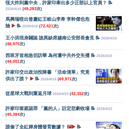
恆大炸到黨中央，許家印牽出多少正部以上官員？ 📝
(
49,283
次)
2026/4/16
馬興瑞咬出曾慶紅王岐山李希 李幹傑也危
險
▶️
📝
(
72,421
次)
2026/4/16
王小洪現身闢謠 詭異缺席越南公安部長會見 📝
2026/4/16
(
46,975
次)
西班牙首相急切訪華 為何遭中共外交失禮 📝
2026/4/16
(
44,001
次)
許家印交出政治投降書 「活命清單」究竟
供出了誰？
▶️
📝
(
69,971
次)
2026/4/16
從星球大戰到重返月球
(
42,352
次)
2026/4/15
許家印當庭認罪 「黨的人」註定悲劇收場 📝
2026/4/15
(
45,384
次)
誰偷了全紅嬋身體發育數據？
🖼️▶️
📝