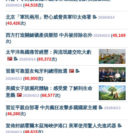
(
44,518
次)
2026/4/14
北京「軍民兩用」野心威脅美軍印太佈署 📝
2026/4/14
(
43,426
次)
西方打造關鍵礦產俱樂部 中共被排除在外
(
45,169
2026/4/14
次)
太平洋島國痛苦經歷：與流氓建交吃大虧
🖼️
📝
(
65,372
次)
2026/4/14
習最可靠盟友匈牙利總理敗選
🖼️
📝
(
60,900
次)
2026/4/13
美國女子談瀕死體驗：感受愛 了解到生命
意義
🖼️
(
68,577
次)
2026/4/13
習近平親自部署 中共瘋狂攻擊多國國家主權 📝
2026/4/13
(
46,280
次)
宣佈封鎖霍爾木茲海峽伊港口 美軍使用驚人先進武器 📝
(
48,615
次)
2026/4/13