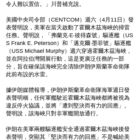
令人難以置信。」川普補充說。

美國中央司令部（CENTCOM）週六（4月11日）發
表聲明說，美軍在當天啟動了霍爾木茲海峽的掃雷
任務。聲明說，「弗蘭克‧E‧彼得森號」驅逐艦（US
S Frank E. Peterson）和「邁克爾‧墨菲號」驅逐艦
（USS Michael Murphy）週六穿過霍爾木茲海峽，
並在阿拉伯灣開展行動，這是更廣泛任務的一部
分，旨在確保該海峽完全清除伊朗伊斯蘭革命衛隊
此前布設的水雷。

據伊朗媒體報導，伊朗伊斯蘭革命衛隊海軍週日發
表聲明稱，任何軍艦駛近霍爾木茲海峽都將被視為
違反停火協議，並將「遭到堅決而有力的回應」。
聲明說，該海峽只對非軍艦開放通行。

伊朗在美軍兩艘驅逐艦安全通過霍爾木茲海峽後發
表聲明，突顯其「堅決而有力的回應」不是喊給美