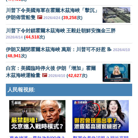
川普下令美國海軍在霍爾木茲海峽「擊沉」
伊朗佈雷船隻
🖼️
(
39,258
次)
2026/4/24
川普下令封鎖霍爾木茲海峽 王毅赴朝鮮安撫金三胖
(
44,518
次)
2026/4/14
伊朗又關閉霍爾木茲海峽 萬斯：川普可不好惹 📝
2026/4/10
(
48,941
次)
白宮：美國臨時停火後 伊朗「增加」霍爾
木茲海峽運輸量
🖼️
(
42,627
次)
2026/4/10
人民報視頻: