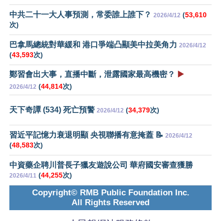
中共二十一大人事預測，常委誰上誰下？
(
53,610
2026/4/12
次)
巴拿馬總統對華緩和 港口爭端凸顯美中拉美角力
2026/4/12
(
43,593
次)
鄭習會出大事，直播中斷，泄露國家最高機密？
▶️
(
44,814
次)
2026/4/12
天下奇譚 (534) 死亡預警
(
34,379
次)
2026/4/12
習近平記憶力衰退明顯 央視聯播有意掩蓋 📝
2026/4/12
(
48,583
次)
中資藥企聘川普長子獵友遊說公司 華府國安審查獲勝
(
44,255
次)
2026/4/11
Copyright© RMB Public Foundation Inc.
All Rights Reserved