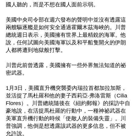
國人聽的，而是不想在國人面前示弱。

美國中央司令部在週六發布的聲明中並沒有透露這
兩艘驅逐艦是如何安全通過霍爾木茲海峽的。川普
總統週日表示，美國擁有世界上最精銳的海軍。他
說，任何試圖向美國海軍以及和平船隻開火的伊朗
人都將遭到地獄般打擊。

川普此前曾透露，美國擁有一些外界無法知道的祕
密武器。

1月3日，美國直升機突襲委內瑞拉首都加拉加斯，
並活捉了馬杜羅和他的妻子西莉亞‧弗洛雷斯（Cilia 
Flores）。川普總統隨後在《紐約郵報》的採訪中自
豪地說，在活捉馬杜羅的行動中，一種神祕武器在
美軍直升機行動的時候「使敵人的裝備失靈」。川
普強調，他倒是想透露該武器的更多信息，但不被
允許說。
