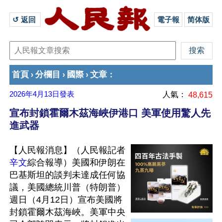
↺ 返回 
電子報
简体版
首頁
分欄目
國際
文章
›
›
›
：
2026年4月13日
發表
人氣：
48,615
宣布封鎖霍爾木茲海峽伊港口 美軍使用驚人先
進武器
【人民報消息】（人民報記者
辛文
綜合報導）美國和伊朗在
巴基斯坦的談判未達成任何協
議，美國總統川普（特朗普）
週日（4月12日）宣布美國將
封鎖霍爾木茲海峽。美軍中央