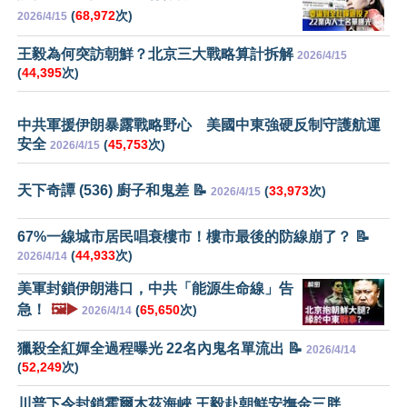
(
68,972
次)
2026/4/15
王毅為何突訪朝鮮？北京三大戰略算計拆解
2026/4/15
(
44,395
次)
中共軍援伊朗暴露戰略野心 美國中東強硬反制守護航運
安全
(
45,753
次)
2026/4/15
天下奇譚 (536) 廚子和鬼差 📝
(
33,973
次)
2026/4/15
67%一線城市居民唱衰樓市！樓市最後的防線崩了？ 📝
(
44,933
次)
2026/4/14
美軍封鎖伊朗港口，中共「能源生命線」告
急！
🖼️▶️
(
65,650
次)
2026/4/14
獵殺全紅嬋全過程曝光 22名內鬼名單流出 📝
2026/4/14
(
52,249
次)
川普下令封鎖霍爾木茲海峽 王毅赴朝鮮安撫金三胖