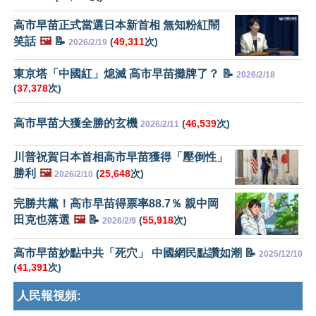
高市早苗正式當選日本新首相 無知粉紅鬧
笑話
🖼️
📝
(
49,311
次)
2026/2/19
東京塔「中國紅」熄滅 高市早苗攤牌了？ 📝
2026/2/18
(
37,378
次)
高市早苗大獲全勝的玄機
(
46,539
次)
2026/2/11
川普祝賀日本首相高市早苗獲得「壓倒性」
勝利
🖼️
(
25,648
次)
2026/2/10
完勝共黨！高市早苗得票率88.7％ 親中岡
田克也落選
🖼️
📝
(
55,918
次)
2026/2/9
高市早苗妙點中共「死穴」 中國網民點讚如潮 📝
2025/12/10
(
41,391
次)
人民報視頻: