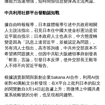
播能力迅速增強，短時間假信息變身為主流輿論。

中共利用社群平台發動認知戰
據自由時報報導，日本媒體報導引述中共政府相關
人士說法指出，召見日本住中國大使金杉憲治是習
近平親自指示；日本政府人士也表示，中方態度轉
變是因為「訊息上達習近平，並被認定為問題」。
另有消人士指出，高市答詢後，中共外交部原本不
希望將問題擴大，但因中共駐大阪總領事薛劍發表
「斬首」言論，引發日本反彈，使外交部長王毅等
人不得不向習近平報告。

根據讀賣新聞與新創企業Sakana AI合作，利用AI技
術對40萬帖文分析發現：在X平台上批判日本的貼文
的閱覽數自3月14日起急遽上升；而微博上中國共產
黨系統帳號的分析，也呈現相同趨勢。
