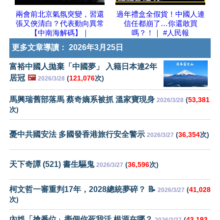
兩會前北京氣氛突變，習還
過年禮盒全假貨！中國人連
張又俠清白？代表動向異常
信任都崩了…你還敢買
【中南海解碼】｜
嗎？！｜ #人民報
更多文章導讀：
2026年3月25日
富裕中國人拋棄「中國夢」 入籍日本連2年
居冠
🖼️
(
121,076
次)
2026/3/28
馬興瑞舊部落馬 蔡奇嫡系被抓 溫家寶現身
(
53,381
2026/3/28
次)
憂中共國安法 多國發香港旅行安全警示
(
36,354
次)
2026/3/27
天下奇譚 (521) 書生驅鬼
(
36,596
次)
2026/3/27
柯文哲一審重判17年，2028總統夢碎？ 📝
(
41,028
2026/3/27
次)
內娛「搶番位」撕個你死我活 根源在哪？
(
43,193