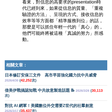
看來，對信息的高要求的presentation時
代已經到來，如果從信息的質量、「重複
驗證的方法」、呈現的方式、接收信息的
效率等等方面都「精準服務到位」的話，
那麼是可以抓住年輕一代的「真心」的，
他們可能終將被這種「真誠的努力」所感
動。
相關文章：
日本修訂安保三文件 高市早苗強化國力抗中共威脅
(
42,252
次)
2026/4/30
借美伊戰搞認知戰 中共故意製造話題 📝
(
30,113
2026/3/26
次)
對抗 AI 網軍！美國數位外交需要Z世代的社羣創意
(
35,437
次)
2026/3/17