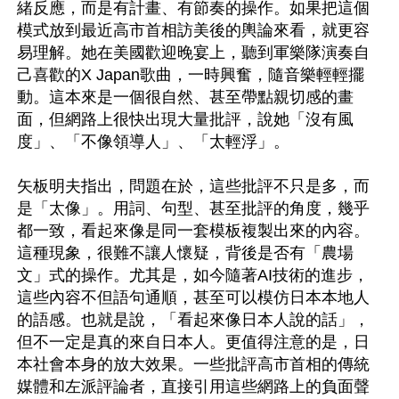
緒反應，而是有計畫、有節奏的操作。如果把這個
模式放到最近高市首相訪美後的輿論來看，就更容
易理解。她在美國歡迎晚宴上，聽到軍樂隊演奏自
己喜歡的X Japan歌曲，一時興奮，隨音樂輕輕擺
動。這本來是一個很自然、甚至帶點親切感的畫
面，但網路上很快出現大量批評，說她「沒有風
度」、「不像領導人」、「太輕浮」。

矢板明夫指出，問題在於，這些批評不只是多，而
是「太像」。用詞、句型、甚至批評的角度，幾乎
都一致，看起來像是同一套模板複製出來的內容。
這種現象，很難不讓人懷疑，背後是否有「農場
文」式的操作。尤其是，如今隨著AI技術的進步，
這些內容不但語句通順，甚至可以模仿日本本地人
的語感。也就是說，「看起來像日本人說的話」，
但不一定是真的來自日本人。更值得注意的是，日
本社會本身的放大效果。一些批評高市首相的傳統
媒體和左派評論者，直接引用這些網路上的負面聲