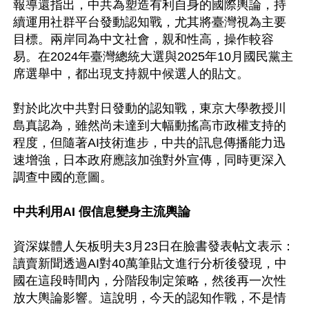
報導還指出，中共為塑造有利自身的國際輿論，持
續運用社群平台發動認知戰，尤其將臺灣視為主要
目標。兩岸同為中文社會，親和性高，操作較容
易。在2024年臺灣總統大選與2025年10月國民黨主
席選舉中，都出現支持親中候選人的貼文。

對於此次中共對日發動的認知戰，東京大學教授川
島真認為，雖然尚未達到大幅動搖高市政權支持的
程度，但隨著AI技術進步，中共的訊息傳播能力迅
速增強，日本政府應該加強對外宣傳，同時更深入
調查中國的意圖。

中共利用AI 假信息變身主流輿論
資深媒體人矢板明夫3月23日在臉書發表帖文表示：
讀賣新聞透過AI對40萬筆貼文進行分析後發現，中
國在這段時間內，分階段制定策略，然後再一次性
放大輿論影響。這說明，今天的認知作戰，不是情