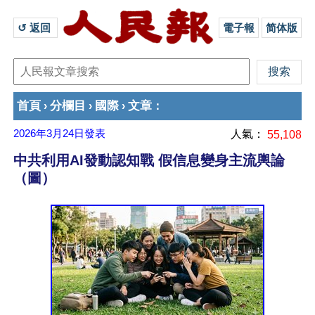
↺ 返回 
電子報
简体版
首頁
分欄目
國際
文章
›
›
›
：
2026年3月24日
發表
人氣：
55,108
中共利用AI發動認知戰 假信息變身主流輿論
（圖）