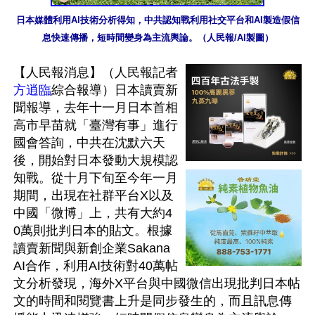
日本媒體利用AI技術分析得知，中共認知戰利用社交平台和AI製造假信
息快速傳播，短時間變身為主流輿論。（人民報/AI製圖）
【人民報消息】（人民報記者
方逍臨
綜合報導）日本讀賣新
聞報導，去年十一月日本首相
高市早苗就「臺灣有事」進行
國會答詢，中共在沈默六天
後，開始對日本發動大規模認
知戰。從十月下旬至今年一月
期間，出現在社群平台X以及
中國「微博」上，共有大約4
0萬則批判日本的貼文。根據
讀賣新聞與新創企業Sakana 
AI合作，利用AI技術對40萬帖
文分析發現，海外X平台與中國微信出現批判日本帖
文的時間和閱覽書上升是同步發生的，而且訊息傳