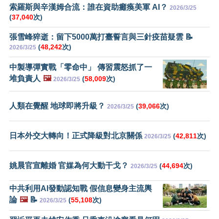
索羅斯與辛漢姆合流：誰在資助癱瘓美軍 AI？
2026/3/25
(
37,040
次)
張雪峰猝逝：留下5000萬打臺誓言與三針疫苗疑雲 📝
(
48,242
次)
2026/3/25
中製導彈實戰「零命中」 傳習震怒抓了一
堆負責人
🖼️
(
58,009
次)
2026/3/25
人類在覺醒 地球即將升級？
(
39,066
次)
2026/3/25
日本外交大轉向！正式降級對北京關係
(
42,811
次)
2026/3/25
姚晨官宣離婚 官媒為何大動干戈？
(
44,694
次)
2026/3/25
中共利用AI發動認知戰 假信息變身主流輿
論
🖼️
📝
(
55,108
次)
2026/3/25