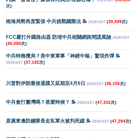
2026/3/27
次)
南海局勢再度緊張 中共挑戰國際法 📝
(
39,599
次)
2026/3/27
FCC嚴打外國路由器 防堵中共相關網路間諜風險
2026/3/27
(
40,089
次)
中共特務攪局？美中東軍事「神經中樞」驚現炸彈 📝
(
37,192
次)
2026/3/27
川普對伊朗最後通牒又延期至4月6日
(
36,156
次)
2026/3/27
中共會打臺灣嗎？甚麼時候？ 📝
(
47,332
次)
2026/3/27
原廣東邊防總隊長走私軍火被判死緩 📝
(
47,294
次)
2026/3/27