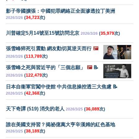
影子帝國擴張：中國犯罪網絡正全面滲透拉丁美洲
(
34,723
次)
2026/3/26
川普確定5月14號至15號訪問北京
(
35,979
次)
2026/3/26
張雪峰猝死引震動 網友勸切莫逆天而行
🖼️
(
113,789
次)
2026/3/26
張雪峰之死與習近平的「三個志願」
🖼️
📝
(
122,479
次)
2026/3/26
日本自衞軍官闖中使館 中共信息操控透三大焦慮 📝
(
42,368
次)
2026/3/25
天下奇譚 (519) 消失的老人
(
36,089
次)
2026/3/25
誰在美國支持習？揭祕億萬大亨辛漢姆的紅色基地
(
38,189
次)
2026/3/25