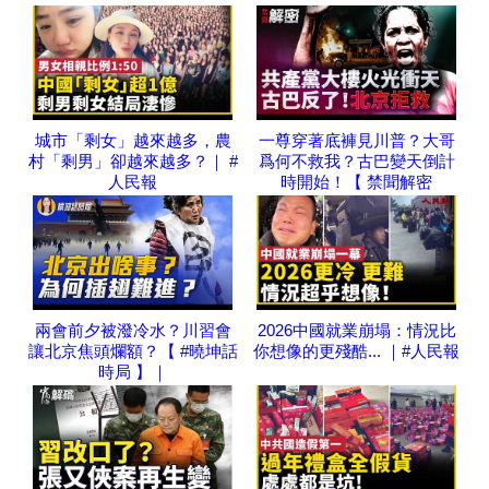
城市「剩女」越來越多，農
一尊穿著底褲見川普？大哥
村「剩男」卻越來越多？｜ #
爲何不救我？古巴變天倒計
人民報
時開始！【 禁聞解密
兩會前夕被潑冷水？川習會
2026中國就業崩塌：情況比
讓北京焦頭爛額？【 #曉坤話
你想像的更殘酷... ｜#人民報
時局 】｜