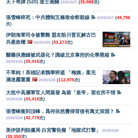
天下奇譚 (520) 道士過關
(
35,988
次)
2026/3/27
張雪峰猝死：中共體制五條致命斬殺線 📝
(
44,756
2026/3/27
次)
伊朗海軍司令被擊斃 盟友盼川普瓦解古巴
共產政權
🖼️
(
53,273
次)
2026/3/26
醫藥供應鏈被武器化？識破北京掌控的化學黑箱 📝
(
35,416
次)
2026/3/26
不單純！英雄記者魏華猝逝 「梅姨」案充
滿迷霧重重
🖼️
(
112,975
次)
2026/3/26
大批中高層軍官人間蒸發 為當「皇帝」習在所不惜 📝
(
43,419
次)
2026/3/26
張雪峰衝到頂峰，爲何依然覺得背後有萬丈深淵？ 📝
(
42,779
次)
2026/3/26
美伊談判陷僵局 白宮警告擬「地獄式打擊」
2026/3/26
(
39,350
次)