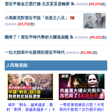
習近平被金正恩打臉 北京妥妥是輸家 📝
(
54,370
次)
2026/6/9
小馬斯克對習近平說「你是王八旦」
🖼️
(
23,732
次)
2026/6/1
翻車了！習近平時代學術大躍進崩盤 📝
(
59,222
次)
2026/5/31
一位大陸高中生眼裡的習近平時代
(
61,981
次)
2026/5/30
人民報視頻:
城市「剩女」越來越多，農
一尊穿著底褲見川普？大哥
村「剩男」卻越來越多？｜ #
爲何不救我？古巴變天倒計