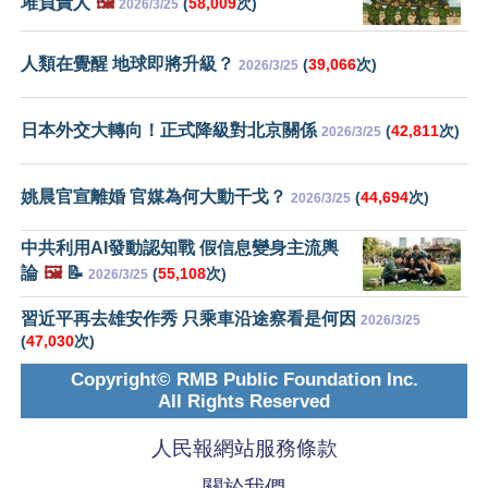
堆負責人
🖼️
(
58,009
次)
2026/3/25
人類在覺醒 地球即將升級？
(
39,066
次)
2026/3/25
日本外交大轉向！正式降級對北京關係
(
42,811
次)
2026/3/25
姚晨官宣離婚 官媒為何大動干戈？
(
44,694
次)
2026/3/25
中共利用AI發動認知戰 假信息變身主流輿
論
🖼️
📝
(
55,108
次)
2026/3/25
習近平再去雄安作秀 只乘車沿途察看是何因
2026/3/25
(
47,030
次)
Copyright© RMB Public Foundation Inc.
All Rights Reserved
人民報網站服務條款
關於我們