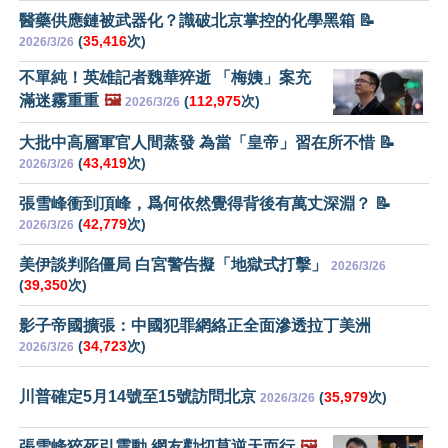
醫藥供應鏈被武器化？識破北京掌控的化學黑箱 📝
(
35,416
次)
2026/3/26
不單純！英雄記者魏華猝逝 「梅姨」案充
滿迷霧重重
🖼️
(
112,975
次)
2026/3/26
大批中高層軍官人間蒸發 為當「皇帝」習在所不惜 📝
(
43,419
次)
2026/3/26
張雪峰衝到頂峰，爲何依然覺得背後有萬丈深淵？ 📝
(
42,779
次)
2026/3/26
美伊談判陷僵局 白宮警告擬「地獄式打擊」
2026/3/26
(
39,350
次)
影子帝國擴張：中國犯罪網絡正全面滲透拉丁美洲
(
34,723
次)
2026/3/26
川普確定5月14號至15號訪問北京
(
35,979
次)
2026/3/26
張雪峰猝死引震動 網友勸切莫逆天而行
🖼️