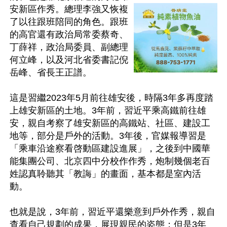
安新區作秀。總理李強又恢複
了以往跟班陪同的角色。跟班
的高官還有政治局常委蔡奇、
丁薛祥，政治局委員、副總理
何立峰，以及河北省委書記倪
岳峰、省長王正譜。

這是習繼2023年5月前往雄安後，時隔3年多再度踏
上雄安新區的土地。3年前，習近平乘高鐵前往雄
安，親自考察了雄安新區的高鐵站、社區、建設工
地等，部分是戶外的活動。3年後，官媒報導習是
「乘車沿途察看啓動區建設進展」，之後到中國華
能集團公司、北京四中分校作作秀，炮制幾個老百
姓認真聆聽其「教誨」的畫面，基本都是室內活
動。

也就是說，3年前，習近平還樂意到戶外作秀，親自
查看自己規劃的成果，展現親民的姿態；但是3年