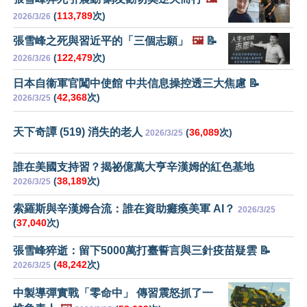
(
113,789
次)
2026/3/26
張雪峰之死與習近平的「三個志願」
🖼️
📝
(
122,479
次)
2026/3/26
日本自衞軍官闖中使館 中共信息操控透三大焦慮 📝
(
42,368
次)
2026/3/25
天下奇譚 (519) 消失的老人
(
36,089
次)
2026/3/25
誰在美國支持習？揭祕億萬大亨辛漢姆的紅色基地
(
38,189
次)
2026/3/25
索羅斯與辛漢姆合流：誰在資助癱瘓美軍 AI？
2026/3/25
(
37,040
次)
張雪峰猝逝：留下5000萬打臺誓言與三針疫苗疑雲 📝
(
48,242
次)
2026/3/25
中製導彈實戰「零命中」 傳習震怒抓了一