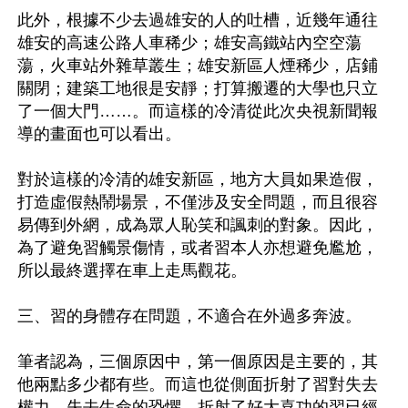
此外，根據不少去過雄安的人的吐槽，近幾年通往
雄安的高速公路人車稀少；雄安高鐵站內空空蕩
蕩，火車站外雜草叢生；雄安新區人煙稀少，店鋪
關閉；建築工地很是安靜；打算搬遷的大學也只立
了一個大門……。而這樣的冷清從此次央視新聞報
導的畫面也可以看出。

對於這樣的冷清的雄安新區，地方大員如果造假，
打造虛假熱鬧場景，不僅涉及安全問題，而且很容
易傳到外網，成為眾人恥笑和諷刺的對象。因此，
為了避免習觸景傷情，或者習本人亦想避免尷尬，
所以最終選擇在車上走馬觀花。

三、習的身體存在問題，不適合在外過多奔波。

筆者認為，三個原因中，第一個原因是主要的，其
他兩點多少都有些。而這也從側面折射了習對失去
權力、失去生命的恐懼，折射了好大喜功的習已經