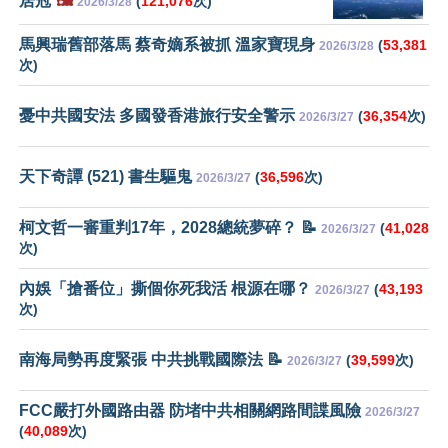
居冠
🖼️
(
121,076
次)
2026/3/28
馬興瑞舊部落馬 蔡奇嫡系被抓 溫家寶現身
(
53,381
2026/3/28
次)
憂中共國安法 多國發香港旅行安全警示
(
36,354
次)
2026/3/27
天下奇譚 (521) 書生驅鬼
(
36,596
次)
2026/3/27
柯文哲一審重判17年，2028總統夢碎？ 📝
(
41,028
2026/3/27
次)
內娛「搶番位」撕個你死我活 根源在哪？
(
43,193
2026/3/27
次)
南海局勢再度緊張 中共挑戰國際法 📝
(
39,599
次)
2026/3/27
FCC嚴打外國路由器 防堵中共相關網路間諜風險
2026/3/27
(
40,089
次)