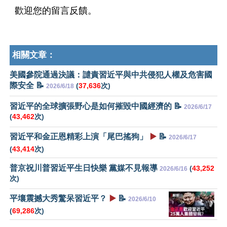
歡迎您的留言反饋。
相關文章：
美國參院通過決議：譴責習近平與中共侵犯人權及危害國
際安全 📝
(
37,636
次)
2026/6/18
習近平的全球擴張野心是如何摧毀中國經濟的 📝
2026/6/17
(
43,462
次)
習近平和金正恩精彩上演「尾巴搖狗」
▶️
📝
2026/6/17
(
43,414
次)
普京祝川普習近平生日快樂 黨媒不見報導
(
43,252
2026/6/16
次)
平壤震撼大秀驚呆習近平？
▶️
📝
2026/6/10
(
69,286
次)