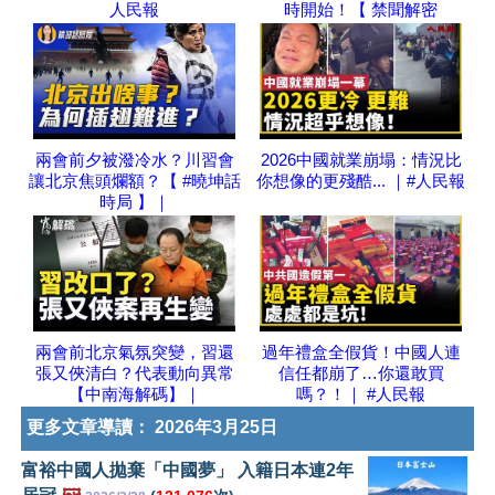
人民報
時開始！【 禁聞解密
兩會前夕被潑冷水？川習會
2026中國就業崩塌：情況比
讓北京焦頭爛額？【 #曉坤話
你想像的更殘酷... ｜#人民報
時局 】｜
兩會前北京氣氛突變，習還
過年禮盒全假貨！中國人連
張又俠清白？代表動向異常
信任都崩了…你還敢買
【中南海解碼】｜
嗎？！｜ #人民報
更多文章導讀：
2026年3月25日
富裕中國人拋棄「中國夢」 入籍日本連2年