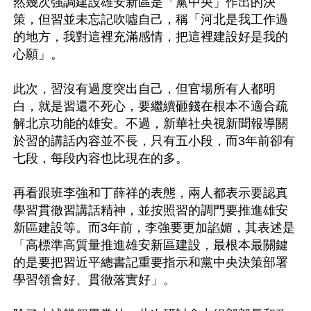
然幾次強調建設雄安新區是「黨中央」作出的決
策，但習並未忘記吹噓自己，稱「河北是我工作過
的地方，我對這裡充滿感情，把這裡建設好是我的
心願」。

此次，習沒有過度突出自己，但官場所有人都明
白，就是習還不死心，要繼續砸錢在根本不適合疏
解北京功能的雄安。不過，新華社央視新聞報導關
於習的講話內容並不長，只有五小段，而3年前卻有
七段，每段內容也比現在的多。

再看跟班李強和丁薛祥的表態，兩人都表示要認真
學習貫徹習講話精神，並按照習的調門要推進雄安
新區建設等。而3年前，李強要更加諂媚，其表述是
「高標準高質量推進雄安新區建設，最根本最關鍵
的是要把習近平總書記重要指示和黨中央決策部署
學習領會好、貫徹落實好」。
