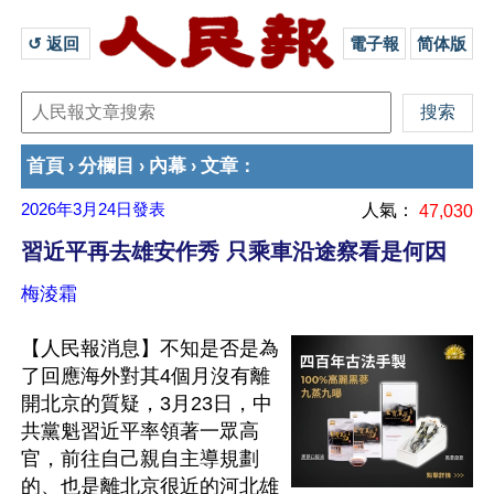
↺ 返回 
電子報
简体版
首頁
分欄目
內幕
文章
›
›
›
：
2026年3月24日
發表
人氣：
47,030
習近平再去雄安作秀 只乘車沿途察看是何因
梅淩霜
【人民報消息】不知是否是為
了回應海外對其4個月沒有離
開北京的質疑，3月23日，中
共黨魁習近平率領著一眾高
官，前往自己親自主導規劃
的、也是離北京很近的河北雄