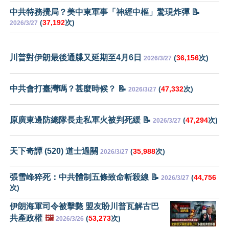
中共特務攪局？美中東軍事「神經中樞」驚現炸彈 📝
(
37,192
次)
2026/3/27
川普對伊朗最後通牒又延期至4月6日
(
36,156
次)
2026/3/27
中共會打臺灣嗎？甚麼時候？ 📝
(
47,332
次)
2026/3/27
原廣東邊防總隊長走私軍火被判死緩 📝
(
47,294
次)
2026/3/27
天下奇譚 (520) 道士過關
(
35,988
次)
2026/3/27
張雪峰猝死：中共體制五條致命斬殺線 📝
(
44,756
2026/3/27
次)
伊朗海軍司令被擊斃 盟友盼川普瓦解古巴
共產政權
🖼️
(
53,273
次)
2026/3/26