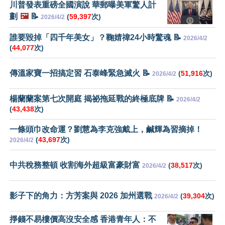
川普發表重磅全國演說 華郵曝美軍驚人計
劃
🖼️
📝
(
59,397
次)
2026/4/2
誰要毀掉「四千年美女」？鞠婧禕24小時驚魂 📝
2026/4/2
(
44,077
次)
傳溫家寶一招搞定習 石泰峰緊急滅火 📝
(
51,916
次)
2026/4/2
楊蘭蘭案第七次開庭 揭祕拖延戰的終極底牌 📝
2026/4/2
(
43,438
次)
一條頭巾改命運？劉慧為李克強戴上，鹹輝為習摘掉！
(
43,697
次)
2026/4/2
中共稅務整頓 收割海外超級富豪財富
(
38,517
次)
2026/4/2
影子下的角力：方芳案與 2026 加州選戰
(
39,304
次)
2026/4/2
掙錢不易樓價高沒安全感 香港青年人：不