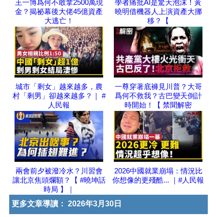
王一博爲何不敢拿2500萬現
學者痛批AI是驚天泡沫！黃
金？揭祕幕後大佬45億資產
曉明借機器人上演資產大挪
大逃亡！
移？【
城市「剩女」越來越多，農
一尊穿著底褲見川普？大哥
村「剩男」卻越來越多？｜ #
爲何不救我？古巴變天倒計
人民報
時開始！【 禁聞解密
兩會前夕被潑冷水？川習會
2026中國就業崩塌：情況比
讓北京焦頭爛額？【 #曉坤話
你想像的更殘酷... ｜#人民報
時局 】｜
更多文章導讀：
2026年3月30日