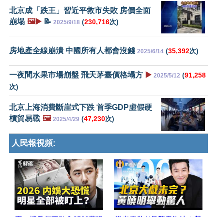
北京成「跌王」習近平救市失敗 房價全面
崩塌
🖼️▶️
📝
(
230,716
次)
2025/9/18
房地產全線崩潰 中國所有人都會沒錢
(
35,392
次)
2025/6/14
一夜間水果市場崩盤 飛天茅臺價格塌方
▶️
(
91,258
2025/5/12
次)
北京上海消費斷崖式下跌 首季GDP虛假硬
槓貿易戰
🖼️
(
47,230
次)
2025/4/29
人民報視頻: