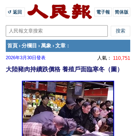
↺ 返回 
電子報
简体版
首頁
分欄目
萬象
文章
›
›
›
：
2026年3月30日
發表
人氣：
110,751
大陸豬肉持續跌價格 養殖戶面臨寒冬（圖）