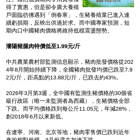
得了實惠，但是卻令廣大養殖
戶面臨彷彿遇到「倒春寒」，生豬養殖業已進入連
續虧損期，反映出供過於求。而中國專家預測，短
期內口中國豬肉價格將維持低檔震盪態勢。

瀋陽豬腿肉特價低至1.99元/斤
中共農業農村部監測信息顯示，豬肉批發價格從202
4年8月開始持續下降，全國豬肉批發均價已跌至7.9
2元/斤，距高點的13.88元/斤，已跌去約43%。

2026年3月第3週，全中國有監測生豬價格的30個省
級行政區（唯一未監測者為西藏），生豬價格全部
下跌。而平均價格跌到每公斤11.05元，年減28%，
創2018年6月以來新低。

在遼寧、河南、北京等地，豬肉零售價已跌到近年