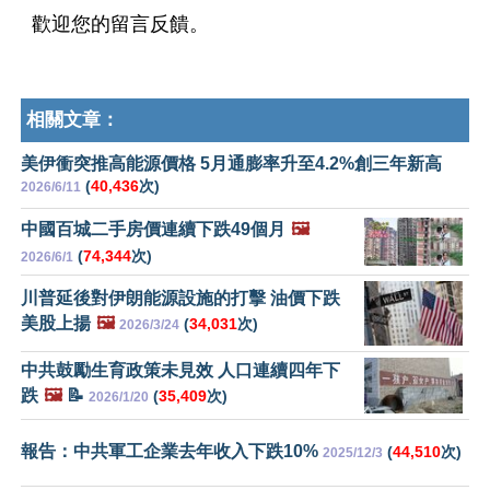
歡迎您的留言反饋。
相關文章：
美伊衝突推高能源價格 5月通膨率升至4.2%創三年新高
(
40,436
次)
2026/6/11
中國百城二手房價連續下跌49個月
🖼️
(
74,344
次)
2026/6/1
川普延後對伊朗能源設施的打擊 油價下跌
美股上揚
🖼️
(
34,031
次)
2026/3/24
中共鼓勵生育政策未見效 人口連續四年下
跌
🖼️
📝
(
35,409
次)
2026/1/20
報告：中共軍工企業去年收入下跌10%
(
44,510
次)
2025/12/3