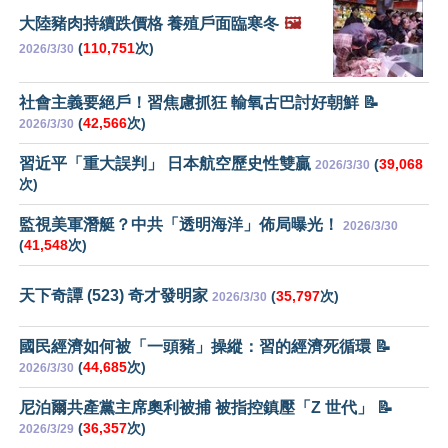
大陸豬肉持續跌價格 養殖戶面臨寒冬
🖼️
(
110,751
次)
2026/3/30
社會主義要絕戶！習焦慮抓狂 輸氧古巴討好朝鮮 📝
(
42,566
次)
2026/3/30
習近平「重大誤判」 日本航空歷史性雙贏
(
39,068
2026/3/30
次)
監視美軍潛艇？中共「透明海洋」佈局曝光！
2026/3/30
(
41,548
次)
天下奇譚 (523) 奇才發明家
(
35,797
次)
2026/3/30
國民經濟如何被「一頭豬」操縱：習的經濟死循環 📝
(
44,685
次)
2026/3/30
尼泊爾共產黨主席奧利被捕 被指控鎮壓「Z 世代」 📝
(
36,357
次)
2026/3/29