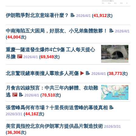
伊朗戰爭對北京意味著什麼？ 📝
(
41,912
次)
2026/4/1
中南海陷五大困局，好朋友、小兄弟集體散夥！ 📝
2026/4/1
(
44,004
次)
重慶一隧道發生爆炸4亡9傷 工人每天提心
吊膽
🖼️
(
69,549
次)
2026/4/1
北京驚現鏟車衝撞人羣致多人死傷
▶️
📝
(
38,773
次)
2026/4/1
月食吉凶線預言：中共三年內解體、在劫難
逃
🖼️
📝
(
70,510
次)
2026/4/1
張雪峰爲何有市場？十里長街送雪峰的幕後真相 📝
(
44,162
次)
2026/3/31
美官員指控北京向伊朗軍方提供晶片製造技術
2026/3/31
(
36,306
次)