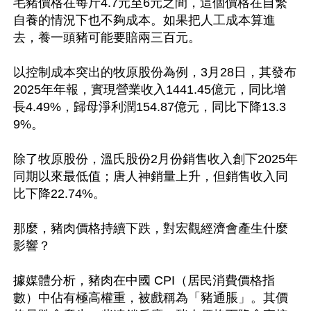
毛豬價格在每斤4.7元至6元之間，這個價格在自繁
自養的情況下也不夠成本。如果把人工成本算進
去，養一頭豬可能要賠兩三百元。

以控制成本突出的牧原股份為例，3月28日，其發布
2025年年報，實現營業收入1441.45億元，同比增
長4.49%，歸母淨利潤154.87億元，同比下降13.3
9%。

除了牧原股份，溫氏股份2月份銷售收入創下2025年
同期以來最低值；唐人神銷量上升，但銷售收入同
比下降22.74%。

那麼，豬肉價格持續下跌，對宏觀經濟會產生什麼
影響？

據媒體分析，豬肉在中國 CPI（居民消費價格指
數）中佔有極高權重，被戲稱為「豬通脹」。其價