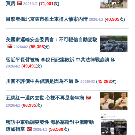
買房
🖼️
(
71,001
次)
2026/4/2
目擊者揭北京集市推土車撞人慘案內情
(
40,905
次)
2026/4/2
美國家運輸安全委員會：不可輕信自動駕駛
🖼️
(
55,398
次)
2026/4/2
習近平長臂被斬 李銳日記案敗訴 中共法律戰崩潰 📝
(
49,491
次)
2026/4/2
川普不評價中共倡議是因為不屑 📝
(
45,283
次)
2026/4/2
五網紅一週內去世 心梗不再是老年病
🖼️
(
66,935
次)
2026/4/1
密訪中東強調突發性 海格塞斯對中俄暗動
瞭如指掌
🖼️
(
56,560
次)
2026/4/1