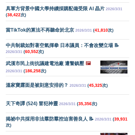
具軍方背景中國大學持續採購配備受限 AI 晶片
2026/3/31
(
38,422
次)
當TikTok的算法不再聽命於北京
(
41,810
次)
2026/3/31
中共制裁如對著空氣揮拳 日本議員：不會改變立場 📝
(
60,552
次)
2026/3/31
武漢市民上街抗議建電池廠 遭警鎮壓
🖼️
(
186,258
次)
2026/3/31
溫家寶露面是被刻意安排的？
(
45,325
次)
2026/3/31
天下奇譚 (524) 冒犯神靈
(
35,356
次)
2026/3/31
揭祕中共採用非法羣防羣控迫害善良人 📝
(
39,931
2026/3/31
次)