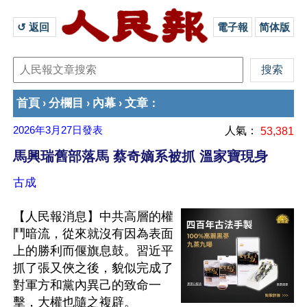
↺ 返回 
電子報
简体版
首頁
分欄目
內幕
文章
›
›
›
：
2026年3月27日
發表
人氣：
53,381
馬興瑞舊部落馬 蔡奇嫡系被抓 溫家寶現身
古成
【人民報消息】中共高層的權
鬥暗流，從來就沒有因為表面
上的勝利而偃旗息鼓。習近平
抓了張又俠之後，貌似完成了
對軍方和黨內異己的致命一
擊，大權也隨之複辟。
