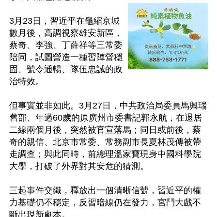
3月23日，習近平在龜縮京城
數月後，高調視察雄安新區，
蔡奇、李強、丁薛祥等三常委
陪同，試圖營造一種習陣營穩
固、號令通暢、隊伍忠誠的政
治特效。

但事實並非如此。3月27日，中共政治局委員馬興瑞
舊部、年過60歲的原廣州市委書記郭永航，在退居
二線兩個月後，突然被官宣落馬；同日或前後，蔡
奇的親信、北京市常委、常務副市長夏林茂傳被帶
走調查；與此同時，前總理溫家寶現身中國科學院
大學，打破了外界對其安危的猜測。

三起事件交織，釋放出一個清晰信號，習近平的權
力基礎仍不穩定，反習暗線仍在發力，宮鬥大戲不
斷出現新劇本。
