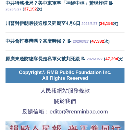
中共特務攪局？美中東軍事「神經中樞」驚現炸彈 📝
(
37,192
次)
2026/3/27
川普對伊朗最後通牒又延期至4月6日
(
36,156
次)
2026/3/27
中共會打臺灣嗎？甚麼時候？ 📝
(
47,332
次)
2026/3/27
原廣東邊防總隊長走私軍火被判死緩 📝
(
47,294
次)
2026/3/27
Copyright© RMB Public Foundation Inc.
All Rights Reserved
人民報網站服務條款
關於我們
反饋信箱：
editor@renminbao.com