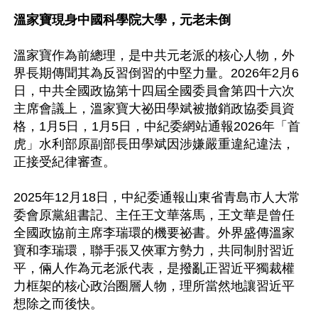
溫家寶現身中國科學院大學，元老未倒
溫家寶作為前總理，是中共元老派的核心人物，外
界長期傳聞其為反習倒習的中堅力量。2026年2月6
日，中共全國政協第十四屆全國委員會第四十六次
主席會議上，溫家寶大祕田學斌被撤銷政協委員資
格，1月5日，1月5日，中紀委網站通報2026年「首
虎」水利部原副部長田學斌因涉嫌嚴重違紀違法，
正接受紀律審查。

2025年12月18日，中紀委通報山東省青島市人大常
委會原黨組書記、主任王文華落馬，王文華是曾任
全國政協前主席李瑞環的機要祕書。外界盛傳溫家
寶和李瑞環，聯手張又俠軍方勢力，共同制肘習近
平，倆人作為元老派代表，是撥亂正習近平獨裁權
力框架的核心政治圈層人物，理所當然地讓習近平
想除之而後快。
