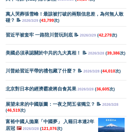
萬人哭葬張雪峰！最該被打破的兩類信息差，為何無人敢
碰？ 📝
(
43,799
次)
2026/3/29
習近平被套牢 一路陪川普玩到底 📝
(
42,279
次)
2026/3/29
美國必須承認關於中共的九大真相！ 📝
(
39,386
次)
2026/3/28
川普給習近平帶的禮包藏了什麼？ 📝
(
44,010
次)
2026/3/28
北京對日本的經濟霸凌將自食其果
(
36,605
次)
2026/3/28
展望未來的中國版圖：一夜之間五省獨立？ 📝
2026/3/28
(
46,519
次)
富裕中國人拋棄「中國夢」 入籍日本連2年
居冠
🖼️
(
121,076
次)
2026/3/28