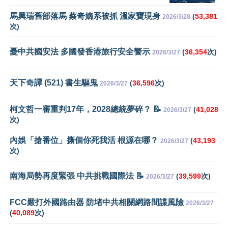
馬興瑞舊部落馬 蔡奇嫡系被抓 溫家寶現身
(
53,381
2026/3/28
次)
憂中共國安法 多國發香港旅行安全警示
(
36,354
次)
2026/3/27
天下奇譚 (521) 書生驅鬼
(
36,596
次)
2026/3/27
柯文哲一審重判17年，2028總統夢碎？ 📝
(
41,028
2026/3/27
次)
內娛「搶番位」撕個你死我活 根源在哪？
(
43,193
2026/3/27
次)
南海局勢再度緊張 中共挑戰國際法 📝
(
39,599
次)
2026/3/27
FCC嚴打外國路由器 防堵中共相關網路間諜風險
2026/3/27
(
40,089
次)