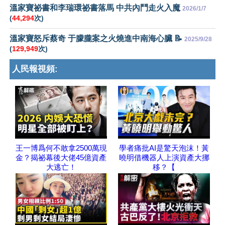
溫家寶祕書和李瑞環祕書落馬 中共內鬥走火入魔
2026/1/7
(
44,294
次)
溫家寶怒斥蔡奇 于朦朧案之火燒進中南海心臟 📝
2025/9/28
(
129,949
次)
人民報視頻:
王一博爲何不敢拿2500萬現
學者痛批AI是驚天泡沫！黃
金？揭祕幕後大佬45億資產
曉明借機器人上演資產大挪
大逃亡！
移？【