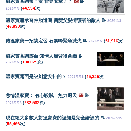
溫家寶高調報平安 習更安全了？
🖼️
📝
(
44,934
次)
2026/4/8
溫家寶繼承習仲勛遺囑 習變父親擁護者的敵人 📝
2026/4/3
(
46,830
次)
傳溫家寶一招搞定習 石泰峰緊急滅火 📝
(
51,916
次)
2026/4/2
溫家寶高調露面 知情人爆背後含義 📝
(
104,029
次)
2026/4/2
溫家寶露面是被刻意安排的？
(
45,325
次)
2026/3/31
悲情溫家寶： 有心殺賊，無力迴天
🖼️
📝
(
232,562
次)
2026/2/23
現在絕大多數人對溫家寶的認知是完全錯誤的 📝
2026/2/15
(
55,496
次)