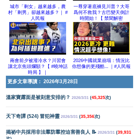
城市「剩女」越來越多，農
一尊穿著底褲見川普？大哥
村「剩男」卻越來越多？｜ #
爲何不救我？古巴變天倒計
人民報
時開始！【 禁聞解密
兩會前夕被潑冷水？川習會
2026中國就業崩塌：情況比
讓北京焦頭爛額？【 #曉坤話
你想像的更殘酷... ｜#人民報
時局 】｜
更多文章導讀：
2026年3月28日
溫家寶露面是被刻意安排的？
(
45,325
次)
2026/3/31
天下奇譚 (524) 冒犯神靈
(
35,356
次)
2026/3/31
揭祕中共採用非法羣防羣控迫害善良人 📝
(
39,931
2026/3/31
次)