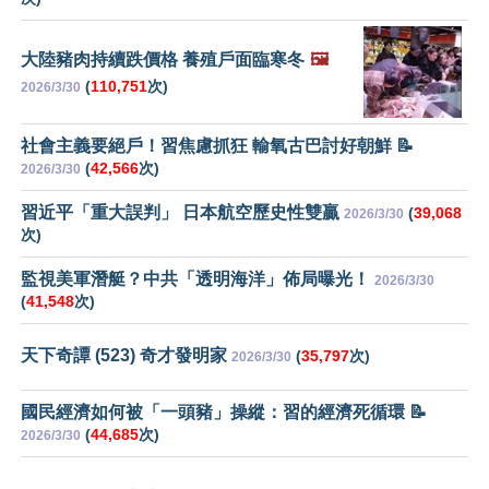
大陸豬肉持續跌價格 養殖戶面臨寒冬
🖼️
(
110,751
次)
2026/3/30
社會主義要絕戶！習焦慮抓狂 輸氧古巴討好朝鮮 📝
(
42,566
次)
2026/3/30
習近平「重大誤判」 日本航空歷史性雙贏
(
39,068
2026/3/30
次)
監視美軍潛艇？中共「透明海洋」佈局曝光！
2026/3/30
(
41,548
次)
天下奇譚 (523) 奇才發明家
(
35,797
次)
2026/3/30
國民經濟如何被「一頭豬」操縱：習的經濟死循環 📝
(
44,685
次)
2026/3/30