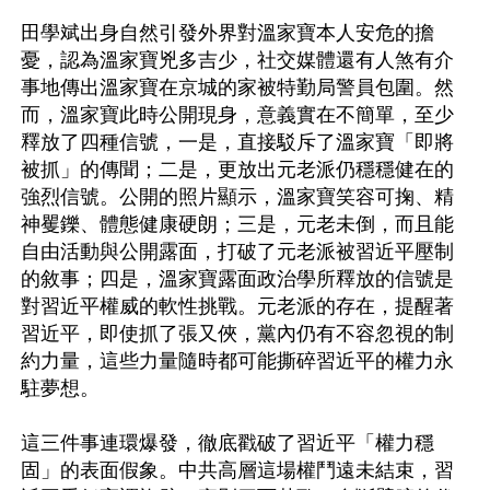
田學斌出身自然引發外界對溫家寶本人安危的擔
憂，認為溫家寶兇多吉少，社交媒體還有人煞有介
事地傳出溫家寶在京城的家被特勤局警員包圍。然
而，溫家寶此時公開現身，意義實在不簡單，至少
釋放了四種信號，一是，直接駁斥了溫家寶「即將
被抓」的傳聞；二是，更放出元老派仍穩穩健在的
強烈信號。公開的照片顯示，溫家寶笑容可掬、精
神矍鑠、體態健康硬朗；三是，元老未倒，而且能
自由活動與公開露面，打破了元老派被習近平壓制
的敘事；四是，溫家寶露面政治學所釋放的信號是
對習近平權威的軟性挑戰。元老派的存在，提醒著
習近平，即使抓了張又俠，黨內仍有不容忽視的制
約力量，這些力量隨時都可能撕碎習近平的權力永
駐夢想。

這三件事連環爆發，徹底戳破了習近平「權力穩
固」的表面假象。中共高層這場權鬥遠未結束，習