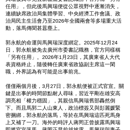
任用」，但此後馬興瑞便從公眾視野中逐漸消失，
連續缺席政治局集體學習、中央經濟工作會議、政
治局民主生活會乃至2026年全國兩會等多場重大活
動，落馬傳聞甚囂塵上。

郭永航的命運與馬興瑞深度綁定。2025年12月24
日，郭永航被免去廣州市委書記職務，官方同樣稱
「另有任用」。2026年1月23日，其廣東省人大代
表資格終止，隨後轉任廣東省政協副主席這一閑
職，外界認為有可能是出事前兆。

僅僅兩個月後，3月27日，郭永航便被正式官宣。關
鍵是出事的時間節點耐人尋味，習近平剛在雄安高
調亮相「權力穩固」，其親信馬興瑞舊部轟然倒
下。而且馬郭二人山東人，政治標簽又與彭麗媛緊
密捆綁，郭永航的落馬，等於在馬興瑞這匹死馬身
上又補了一刀。海外的時評人蔣罔正曾披露馬興瑞
即將官宣落馬，蔣罔正早前就披露，馬興瑞與妻子