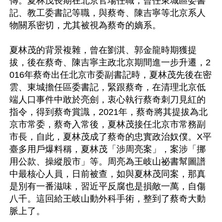
傳。夏林茂長期在北京官場任職，曾任東城區委書
記、教工委書記等職，與蔡奇、陳吉寧等北京系人
物關系密切，尤其被視為蔡奇的嫡系。

夏林茂的背景複雜，曾在劉淇、郭金龍時期獲提
拔，後在蔡奇、陳吉寧主政北京期間進一步升遷，2
016年蔡奇出任北京市委副書記時，夏林茂先後在密
雲、東城擔任區委書記，緊跟蔡奇，在清理北京低
端人口事件中敢於亮劍，衷心執行蔡奇刺刀見紅的
指令，得到蔡奇賞識，2021年，蔡奇將其提拔為北
京市常委，蔡奇入常後，夏林茂接任北京市常務副
市長，自此，夏林茂成了蔡奇的忠實政治奴僕。X平
臺多用戶爆料稱，夏林茂「涉周亮案」，案涉「挪
用公款、操縱股市」等。周亮為王岐山祕書幫圖譜
中最核心人員，日前被查，如與夏林茂同案，那真
是別有一番滋味，習近平反腐也是損敵一萬，自傷
八千。這回給王岐山動外科手術，整到了蔡奇大動
脈上了。
