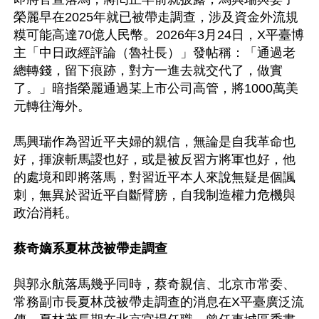
榮麗早在2025年就已被帶走調查，涉及資金外流規
糢可能高達70億人民幣。2026年3月24日，X平臺博
主「中日政經評論（魯社長）」發帖稱：「通過老
總轉錢，留下痕跡，對方一進去就交代了，做實
了。」暗指榮麗通過某上市公司高管，將1000萬美
元轉往海外。

馬興瑞作為習近平夫婦的親信，無論是自我革命也
好，揮淚斬馬謖也好，或是被反習方將軍也好，他
的處境和即將落馬，對習近平本人來說無疑是個諷
刺，無異於習近平自斷臂膀，自我制造權力危機與
政治消耗。

蔡奇嫡系夏林茂被帶走調查
與郭永航落馬幾乎同時，蔡奇親信、北京市常委、
常務副市長夏林茂被帶走調查的消息在X平臺廣泛流