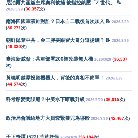
尼泊爾共產黨主席奧利被捕 被指控鎮壓「Z 世代」 📝
(
36,357
次)
2026/3/29
南海四國軍演針對誰？日本自二戰後首次加入 📝
2026/3/29
(
36,271
次)
朝鮮拋棄中共，金三胖要跟習大哥分道揚鑣？ 📝
2026/3/29
(
46,330
次)
臺海新威脅：共軍部署200架改裝無人機
(
36,337
2026/3/29
次)
黃曉明越界投資機器人，背後的真相不簡單！
2026/3/29
(
44,574
次)
科考船變間諜船？中美水下暗戰升級
(
36,015
次)
2026/3/29
政治局會議給地方大員套緊箍咒為哪般
(
42,467
次)
2026/3/29
天下奇譚 (522) 荒草妖怪
(
36,104
次)
2026/3/29