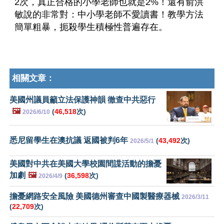
2次，真正合格的小學老師也就是2%！還有俞洪
敏說的非常對：中小學老師不愛讀書！教學方法
簡單粗暴，扼殺學生積極性普遍存在。
相關文章：
美國州議員籲立法保護神韻 徹查中共惡行
🖼️
(
46,518
次)
2026/6/10
悉尼留學生在澳抗議 返國被判6年
(
43,492
次)
2026/5/1
美國對中共在美國大學校園間諜活動的擔憂
加劇
🖼️
(
36,598
次)
2026/4/9
擔憂網路安全風險 美國德州審查中國製醫療器械
2026/3/11
(
22,709
次)