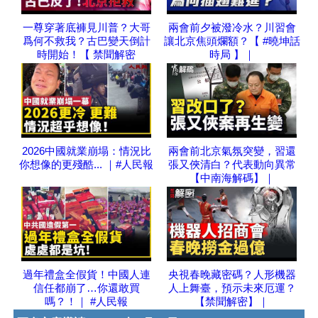
一尊穿著底褲見川普？大哥
兩會前夕被潑冷水？川習會
爲何不救我？古巴變天倒計
讓北京焦頭爛額？【 #曉坤話
時開始！【 禁聞解密
時局 】｜
2026中國就業崩塌：情況比
兩會前北京氣氛突變，習還
你想像的更殘酷... ｜#人民報
張又俠清白？代表動向異常
【中南海解碼】｜
過年禮盒全假貨！中國人連
央視春晚藏密碼？人形機器
信任都崩了…你還敢買
人上舞臺，預示未來厄運？
嗎？！｜ #人民報
【禁聞解密】｜