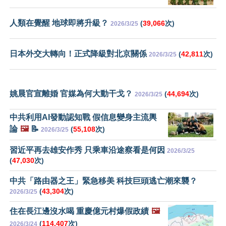
人類在覺醒 地球即將升級？
(
39,066
次)
2026/3/25
日本外交大轉向！正式降級對北京關係
(
42,811
次)
2026/3/25
姚晨官宣離婚 官媒為何大動干戈？
(
44,694
次)
2026/3/25
中共利用AI發動認知戰 假信息變身主流輿
論
🖼️
📝
(
55,108
次)
2026/3/25
習近平再去雄安作秀 只乘車沿途察看是何因
2026/3/25
(
47,030
次)
中共「路由器之王」緊急移美 科技巨頭逃亡潮來襲？
(
43,304
次)
2026/3/25
住在長江邊沒水喝 重慶億元村爆假政績
🖼️
(
114,407
次)
2026/3/24