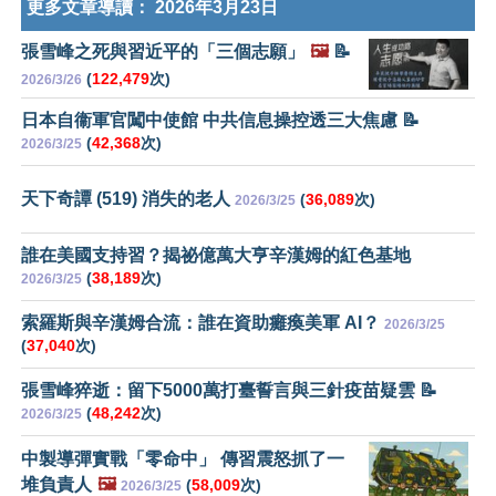
更多文章導讀：
2026年3月23日
張雪峰之死與習近平的「三個志願」
🖼️
📝
(
122,479
次)
2026/3/26
日本自衞軍官闖中使館 中共信息操控透三大焦慮 📝
(
42,368
次)
2026/3/25
天下奇譚 (519) 消失的老人
(
36,089
次)
2026/3/25
誰在美國支持習？揭祕億萬大亨辛漢姆的紅色基地
(
38,189
次)
2026/3/25
索羅斯與辛漢姆合流：誰在資助癱瘓美軍 AI？
2026/3/25
(
37,040
次)
張雪峰猝逝：留下5000萬打臺誓言與三針疫苗疑雲 📝
(
48,242
次)
2026/3/25
中製導彈實戰「零命中」 傳習震怒抓了一
堆負責人
🖼️
(
58,009
次)
2026/3/25