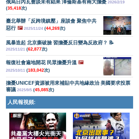
俄烏日內瓦會談未有結果 澤倫斯基有兩大擔憂
2026/2/19
(
35,418
次)
臺北舉辦「反跨境鎮壓」座談會 聚焦中共
惡行
🖼️
(
44,269
次)
2025/11/24
風暴迭起 北京撕破臉 習擔憂反日變為反政府？ 📝
(
62,877
次)
2025/11/21
報復社會遍地開花 民眾擔憂升溫
🖼️
(
183,042
次)
2025/10/11
擔憂UNICEF資源被用來補貼中共地緣政治 美國要求投票
審議
(
45,085
次)
2025/9/5
人民報視頻: