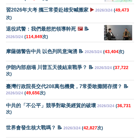
習2026年大考 攜三常委赴雄安喊搬家
▶️
(
49,473
2026/3/24
次)
退役武警：我們最想把領導幹死
🖼️
📝
(
114,849
次)
2026/3/24
摩薩德警告中共 以色列民意洶湧 📝
(
43,404
次)
2026/3/24
伊朗內部崩塌 川普五天後結束戰爭？ 📝
(
37,722
2026/3/24
次)
臺灣行政院長交代208萬包機費，7常委敢攤開存摺？ 📝
(
49,656
次)
2026/3/24
中共的「不公平」競爭對歐美經貿的破壞
(
36,731
2026/3/24
次)
世界會發生核大戰嗎？ 📝
(
42,827
次)
2026/3/24