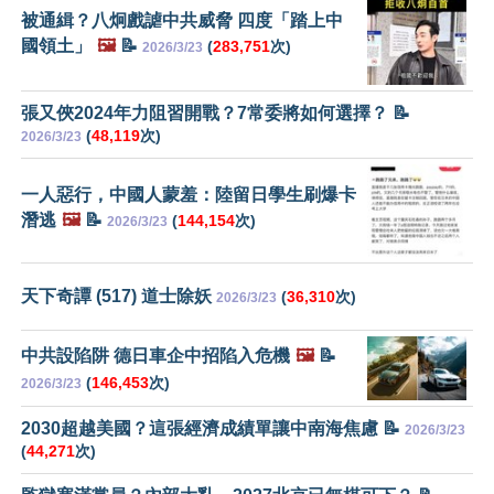
被通緝？八炯戲謔中共威脅 四度「踏上中
國領土」
🖼️
📝
(
283,751
次)
2026/3/23
張又俠2024年力阻習開戰？7常委將如何選擇？ 📝
(
48,119
次)
2026/3/23
一人惡行，中國人蒙羞：陸留日學生刷爆卡
潛逃
🖼️
📝
(
144,154
次)
2026/3/23
天下奇譚 (517) 道士除妖
(
36,310
次)
2026/3/23
中共設陷阱 德日車企中招陷入危機
🖼️
📝
(
146,453
次)
2026/3/23
2030超越美國？這張經濟成績單讓中南海焦慮 📝
2026/3/23
(
44,271
次)