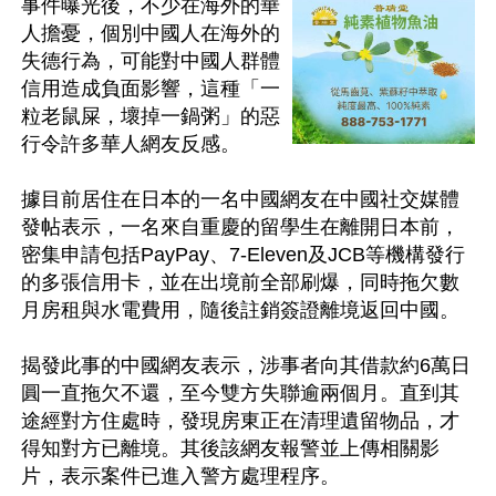
事件曝光後，不少在海外的華
人擔憂，個別中國人在海外的
失德行為，可能對中國人群體
信用造成負面影響，這種「一
粒老鼠屎，壞掉一鍋粥」的惡
行令許多華人網友反感。

據目前居住在日本的一名中國網友在中國社交媒體
發帖表示，一名來自重慶的留學生在離開日本前，
密集申請包括PayPay、7-Eleven及JCB等機構發行
的多張信用卡，並在出境前全部刷爆，同時拖欠數
月房租與水電費用，隨後註銷簽證離境返回中國。

揭發此事的中國網友表示，涉事者向其借款約6萬日
圓一直拖欠不還，至今雙方失聯逾兩個月。直到其
途經對方住處時，發現房東正在清理遺留物品，才
得知對方已離境。其後該網友報警並上傳相關影
片，表示案件已進入警方處理程序。
