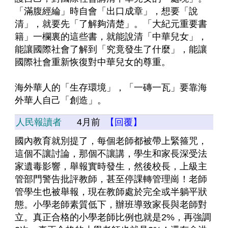
「滿腹經綸」時自會「出口成章」，想要「說
清」，就要先「了解夠清楚」。「大紀元重要書
籍」一欄裏的這些書，就能說清「中華兒女」，
能讓國際社會了解到「究竟發生了什麼」，能讓
國際社會重新恢復對中華兒女的尊重。
海外華人的「生存環境」，「一磚一瓦」要靠海
外華人自己「創造」。
人民報讀者
4月前
【回覆】
國內教育就別提了，每個老師都被帶上緊箍咒，
這個不讓討論，那個不讓講，學生和家長深受法
家遺毒影響，舉報實時發生，然後校長，上級主
管部門警告批評教師，甚至停課轉管理崗！老師
管學生也被舉報，現在教師處於完全或半躺平狀
態。小學老師素質低下，辦班導致家長與老師對
立。真正合格的小學老師比例也就是2%，再強調