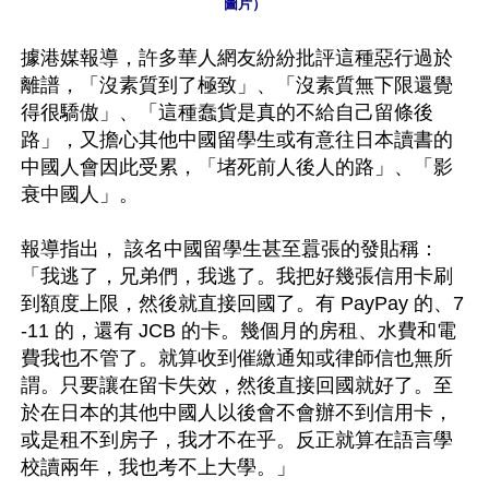
圖片）
據港媒報導，許多華人網友紛紛批評這種惡行過於
離譜，「沒素質到了極致」、「沒素質無下限還覺
得很驕傲」、「這種蠢貨是真的不給自己留條後
路」，又擔心其他中國留學生或有意往日本讀書的
中國人會因此受累，「堵死前人後人的路」、「影
衰中國人」。

報導指出， 該名中國留學生甚至囂張的發貼稱：
「我逃了，兄弟們，我逃了。我把好幾張信用卡刷
到額度上限，然後就直接回國了。有 PayPay 的、7
-11 的，還有 JCB 的卡。幾個月的房租、水費和電
費我也不管了。就算收到催繳通知或律師信也無所
謂。只要讓在留卡失效，然後直接回國就好了。至
於在日本的其他中國人以後會不會辦不到信用卡，
或是租不到房子，我才不在乎。反正就算在語言學
校讀兩年，我也考不上大學。」
