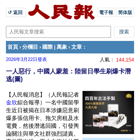
↺ 返回 
電子報
简体版
首頁
分欄目
國際
萬象
文章
›
›
|
›
：
2026年3月22日
發表
人氣：
144,154
一人惡行，中國人蒙羞：陸留日學生刷爆卡潛
逃(圖)
【人民報消息】（人民報記者
金欣
綜合報導）一名中國留學
生近日被揭在日本涉嫌惡意刷
爆多張信用卡、拖欠房租及水
電費，然後潛逃回國，引發輿
論關注與華文社群強烈譴責。