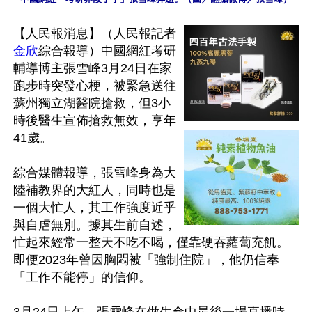
【人民報消息】（人民報記者
金欣
綜合報導）中國網紅考研
輔導博主張雪峰3月24日在家
跑步時突發心梗，被緊急送往
蘇州獨立湖醫院搶救，但3小
時後醫生宣佈搶救無效，享年
41歲。

綜合媒體報導，張雪峰身為大
陸補教界的大紅人，同時也是
一個大忙人，其工作強度近乎
與自虐無別。據其生前自述，
忙起來經常一整天不吃不喝，僅靠硬吞蘿蔔充飢。
即便2023年曾因胸悶被「強制住院」，他仍信奉
「工作不能停」的信仰。
