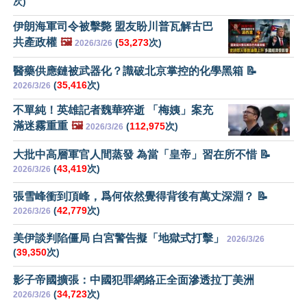
次)
伊朗海軍司令被擊斃 盟友盼川普瓦解古巴
共產政權
🖼️
(
53,273
次)
2026/3/26
醫藥供應鏈被武器化？識破北京掌控的化學黑箱 📝
(
35,416
次)
2026/3/26
不單純！英雄記者魏華猝逝 「梅姨」案充
滿迷霧重重
🖼️
(
112,975
次)
2026/3/26
大批中高層軍官人間蒸發 為當「皇帝」習在所不惜 📝
(
43,419
次)
2026/3/26
張雪峰衝到頂峰，爲何依然覺得背後有萬丈深淵？ 📝
(
42,779
次)
2026/3/26
美伊談判陷僵局 白宮警告擬「地獄式打擊」
2026/3/26
(
39,350
次)
影子帝國擴張：中國犯罪網絡正全面滲透拉丁美洲
(
34,723
次)
2026/3/26