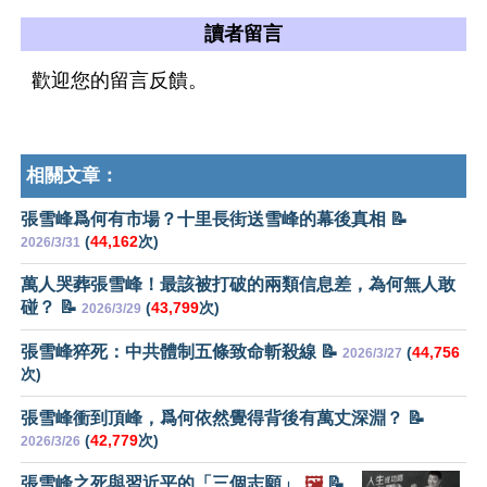
讀者留言
歡迎您的留言反饋。
相關文章：
張雪峰爲何有市場？十里長街送雪峰的幕後真相 📝
(
44,162
次)
2026/3/31
萬人哭葬張雪峰！最該被打破的兩類信息差，為何無人敢
碰？ 📝
(
43,799
次)
2026/3/29
張雪峰猝死：中共體制五條致命斬殺線 📝
(
44,756
2026/3/27
次)
張雪峰衝到頂峰，爲何依然覺得背後有萬丈深淵？ 📝
(
42,779
次)
2026/3/26
張雪峰之死與習近平的「三個志願」
🖼️
📝