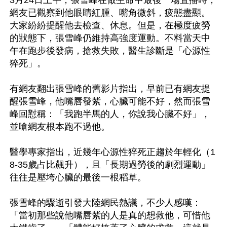
3月24日上午，張雪峰在做生命中最後一場直播時，
網友已觀察到他眼睛紅腫、嘴角微斜，疲態盡顯。
大家紛紛提醒他去檢查、休息。但是，在極度疲勞
的狀態下，張雪峰仍維持高強度運動。不料當天中
午在跑步後發病，搶救失敗，醫生診斷是「心源性
猝死」。

有網友翻出張雪峰的舊影片指出，早前已有網友提
醒張雪峰，他嘴唇發紫，心臟可能不好，然而張雪
峰回懟稱：「我跑半馬的人，你說我心臟不好」，
並嗆網友根本跑不過他。

醫學專家指出，近幾年心源性猝死正趨於年輕化（1
8-35歲占比飆升），且「長期過勞後的劇烈運動」
往往是壓垮心臟的最後一根稻草。

張雪峰的驟逝引發大陸網民熱議，不少人感嘆：
「當初那些說他嘴唇紫的人是真的想救他，可惜他