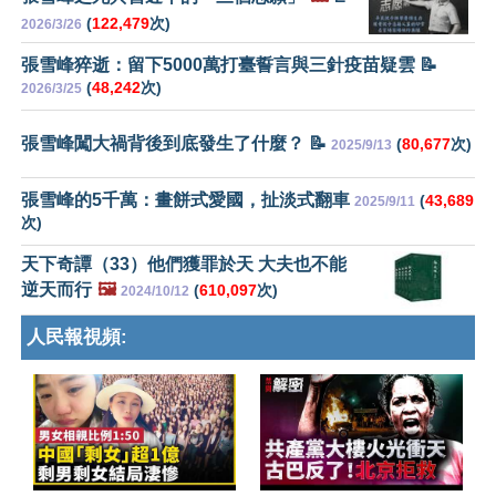
(
122,479
次)
2026/3/26
張雪峰猝逝：留下5000萬打臺誓言與三針疫苗疑雲 📝
(
48,242
次)
2026/3/25
張雪峰闖大禍背後到底發生了什麼？ 📝
(
80,677
次)
2025/9/13
張雪峰的5千萬：畫餅式愛國，扯淡式翻車
(
43,689
2025/9/11
次)
天下奇譚（33）他們獲罪於天 大夫也不能
逆天而行
🖼️
(
610,097
次)
2024/10/12
人民報視頻: