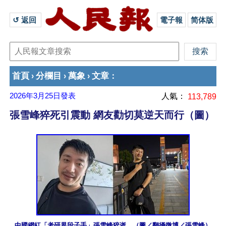
↺ 返回 
電子報
简体版
首頁
分欄目
萬象
文章
›
›
›
：
2026年3月25日
發表
人氣：
113,789
張雪峰猝死引震動 網友勸切莫逆天而行（圖）
中國網紅「考研界段子手」張雪峰猝逝。（圖／翻攝微博／張雪峰）