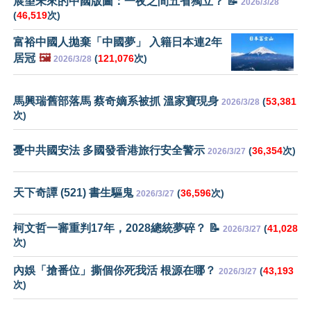
展望未來的中國版圖：一夜之間五省獨立？ 📝
2026/3/28
(
46,519
次)
富裕中國人拋棄「中國夢」 入籍日本連2年
居冠
🖼️
(
121,076
次)
2026/3/28
馬興瑞舊部落馬 蔡奇嫡系被抓 溫家寶現身
(
53,381
2026/3/28
次)
憂中共國安法 多國發香港旅行安全警示
(
36,354
次)
2026/3/27
天下奇譚 (521) 書生驅鬼
(
36,596
次)
2026/3/27
柯文哲一審重判17年，2028總統夢碎？ 📝
(
41,028
2026/3/27
次)
內娛「搶番位」撕個你死我活 根源在哪？
(
43,193
2026/3/27
次)