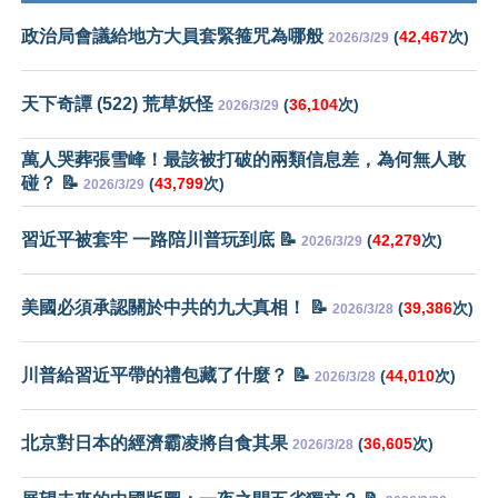
政治局會議給地方大員套緊箍咒為哪般
(
42,467
次)
2026/3/29
天下奇譚 (522) 荒草妖怪
(
36,104
次)
2026/3/29
萬人哭葬張雪峰！最該被打破的兩類信息差，為何無人敢
碰？ 📝
(
43,799
次)
2026/3/29
習近平被套牢 一路陪川普玩到底 📝
(
42,279
次)
2026/3/29
美國必須承認關於中共的九大真相！ 📝
(
39,386
次)
2026/3/28
川普給習近平帶的禮包藏了什麼？ 📝
(
44,010
次)
2026/3/28
北京對日本的經濟霸凌將自食其果
(
36,605
次)
2026/3/28