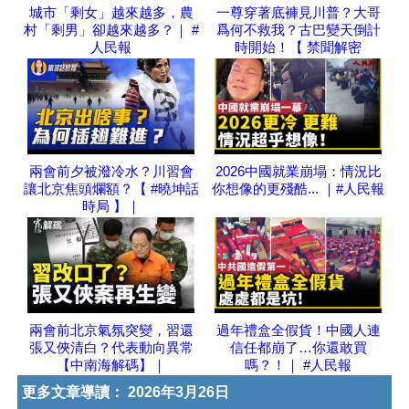
城市「剩女」越來越多，農
一尊穿著底褲見川普？大哥
村「剩男」卻越來越多？｜ #
爲何不救我？古巴變天倒計
人民報
時開始！【 禁聞解密
兩會前夕被潑冷水？川習會
2026中國就業崩塌：情況比
讓北京焦頭爛額？【 #曉坤話
你想像的更殘酷... ｜#人民報
時局 】｜
兩會前北京氣氛突變，習還
過年禮盒全假貨！中國人連
張又俠清白？代表動向異常
信任都崩了…你還敢買
【中南海解碼】｜
嗎？！｜ #人民報
更多文章導讀：
2026年3月26日