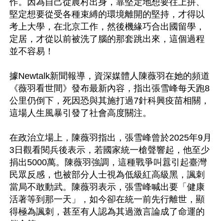
作。因為自己從農村出身，靠堅定地想要往上拼、
堅定想要從受各種束縛的環境離開的堅持，才得以
考上大學，在北京工作，然後機緣巧合出國留學，
定居，才從以前被洗了腦的那套跳出來，這個過程
並不容易！

據Newtalk新聞報導，資深媒體人陳薇羽在她的頻道
《薇羽看世間》發布最新內容，指出張雪峰每天跑8
公里仍倒下，死因恐與其施打過7針科興疫苗相關，
這場人生風暴引發了社會高度關注。

在政治立場上，陳薇羽指出，張雪峰曾於2025年9月
3日觀看閱兵後表示，若國家統一槍聲響起，他至少
捐出5000萬。陳薇羽強調，這種戰爭叫囂引起臺灣
民眾反感，也被部分人士視為低級紅高級黑，諷刺
當局不敢動武。陳薇羽表示，張雪峰喊出要「健康
活著等到那一天」，如今卻在統一前先行離世，顯
得極為諷刺，甚至有人認為其過激言論成了命運的