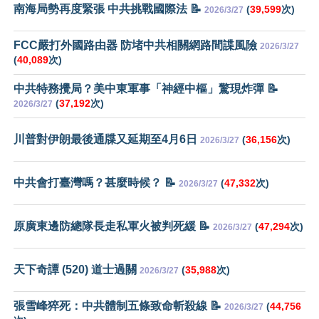
南海局勢再度緊張 中共挑戰國際法 📝
(
39,599
次)
2026/3/27
FCC嚴打外國路由器 防堵中共相關網路間諜風險
2026/3/27
(
40,089
次)
中共特務攪局？美中東軍事「神經中樞」驚現炸彈 📝
(
37,192
次)
2026/3/27
川普對伊朗最後通牒又延期至4月6日
(
36,156
次)
2026/3/27
中共會打臺灣嗎？甚麼時候？ 📝
(
47,332
次)
2026/3/27
原廣東邊防總隊長走私軍火被判死緩 📝
(
47,294
次)
2026/3/27
天下奇譚 (520) 道士過關
(
35,988
次)
2026/3/27
張雪峰猝死：中共體制五條致命斬殺線 📝
(
44,756
2026/3/27