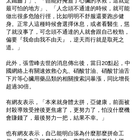
太鐵齒了」、「體能好掩蓋了心臟的求救，這就是
最可怕的地方」、「人念頭不通達的時候，就可能
做出很多危險行徑，比如明明不舒服還要跑步健
身。正常人這種時候會選擇休息，或者看醫生，慫
了就沒事了，可念頭不通達的人就會跟自己較勁，
偏要『我命由我不由天』，逆天而行就是取死之
道。」

此外，張雪峰去世的消息傳出後，當日20點起，中
國網絡上有關速效救心丸、硝酸甘油、硝酸甘油舌
下片等心臟用藥品類的相關搜索詞暴漲，同比增長
超過30倍。

有網友表示，「本來就身體太拼，亞健康，前面被
封殺導致受挫後更焦慮了，更努力了，怕沒什麼機
會賺錢了，最後努力一把，結果不幸。」

也有網友表示，自己能明白張為什麼那麼拼命工