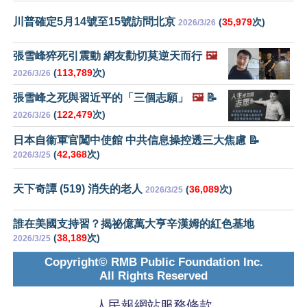
川普確定5月14號至15號訪問北京
(
35,979
次)
2026/3/26
張雪峰猝死引震動 網友勸切莫逆天而行
🖼️
(
113,789
次)
2026/3/26
張雪峰之死與習近平的「三個志願」
🖼️
📝
(
122,479
次)
2026/3/26
日本自衞軍官闖中使館 中共信息操控透三大焦慮 📝
(
42,368
次)
2026/3/25
天下奇譚 (519) 消失的老人
(
36,089
次)
2026/3/25
誰在美國支持習？揭祕億萬大亨辛漢姆的紅色基地
(
38,189
次)
2026/3/25
Copyright© RMB Public Foundation Inc.
All Rights Reserved
人民報網站服務條款