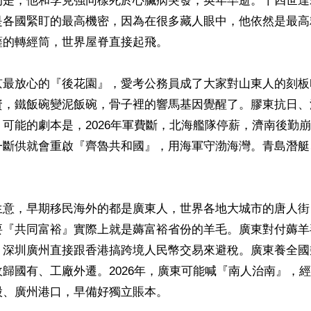
的是，他和李克強同樣死於心臟病突發，英年早逝。十四世達
是各國緊盯的最高機密，因為在很多藏人眼中，他依然是最高
的轉經筒，世界屋脊直接起飛。

京最放心的『後花園』，愛考公務員成了大家對山東人的刻板
資，鐵飯碗變泥飯碗，骨子裡的響馬基因覺醒了。膠東抗日、
可能的劇本是，2026年軍費斷，北海艦隊停薪，濟南後勤
一斷供就會重啟『齊魯共和國』，用海軍守渤海灣。青島潛艇
生意，早期移民海外的都是廣東人，世界各地大城市的唐人街
要『共同富裕』實際上就是薅富裕省份的羊毛。廣東對付薅羊
，深圳廣州直接跟香港搞跨境人民幣交易來避稅。廣東養全國
歸國有、工廠外遷。2026年，廣東可能喊『南人治南』，
、廣州港口，早備好獨立賬本。
