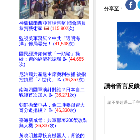
分享至：
神韻穆爾西亞首場售罄 國會議員
恭賀藝術家
🖼️
(
115,802
次)
監視美軍潛艇？中共「透明海
洋」佈局曝光！ (
41,548
次)
國民經濟如何被「一頭豬」操
縱：習的經濟死循環 📝 (
44,685
次)
尼泊爾共產黨主席奧利被捕 被指
控鎮壓「Z 世代」 📝 (
36,357
次)
讀者留言反饋
南海四國軍演針對誰？日本自二
戰後首次加入 📝 (
36,271
次)
朝鮮拋棄中共，金三胖要跟習大
哥分道揚鑣？ 📝 (
46,330
次)
臺海新威脅：共軍部署200架改裝
無人機 (
36,337
次)
黃曉明越界投資機器人，背後的