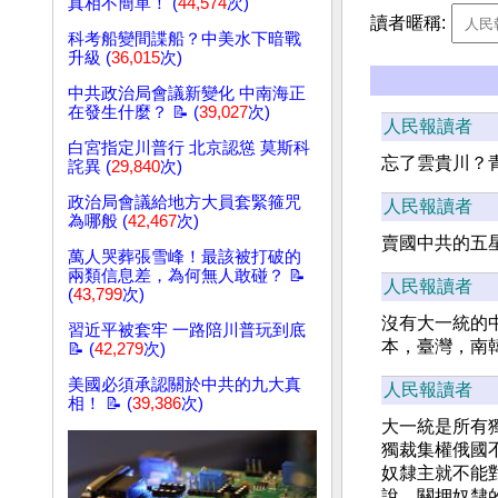
真相不簡單！ (
44,574
次)
讀者暱稱:
科考船變間諜船？中美水下暗戰
升級 (
36,015
次)
中共政治局會議新變化 中南海正
在發生什麼？ 📝 (
39,027
次)
人民報讀者
白宮指定川普行 北京認慫 莫斯科
忘了雲貴川？
詫異 (
29,840
次)
政治局會議給地方大員套緊箍咒
人民報讀者
為哪般 (
42,467
次)
賣國中共的五
萬人哭葬張雪峰！最該被打破的
兩類信息差，為何無人敢碰？ 📝
人民報讀者
(
43,799
次)
沒有大一統的
習近平被套牢 一路陪川普玩到底
本，臺灣，南
📝 (
42,279
次)
美國必須承認關於中共的九大真
人民報讀者
相！ 📝 (
39,386
次)
大一統是所有
獨裁集權俄國
奴隸主就不能
說，關押奴隸