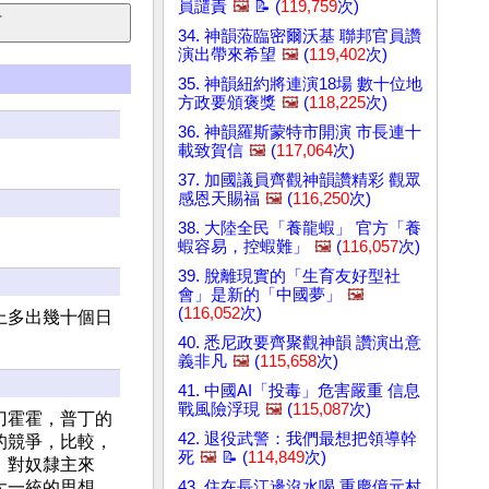
員譴責
🖼️
📝 (
119,759
次)
34. 神韻蒞臨密爾沃基 聯邦官員讚
演出帶來希望
🖼️
(
119,402
次)
35. 神韻紐約將連演18場 數十位地
方政要頒褒獎
🖼️
(
118,225
次)
36. 神韻羅斯蒙特市開演 市長連十
載致賀信
🖼️
(
117,064
次)
37. 加國議員齊觀神韻讚精彩 觀眾
感恩天賜福
🖼️
(
116,250
次)
38. 大陸全民「養龍蝦」 官方「養
蝦容易，控蝦難」
🖼️
(
116,057
次)
39. 脫離現實的「生育友好型社
會」是新的「中國夢」
🖼️
(
116,052
次)
上多出幾十個日
40. 悉尼政要齊聚觀神韻 讚演出意
義非凡
🖼️
(
115,658
次)
41. 中國AI「投毒」危害嚴重 信息
戰風險浮現
🖼️
(
115,087
次)
刀霍霍，普丁的
42. 退役武警：我們最想把領導幹
的競爭，比較，
死
🖼️
📝 (
114,849
次)
。對奴隸主來
大一統的思想
43. 住在長江邊沒水喝 重慶億元村