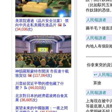
（比如馭民五
作奴隸的憑借
人民報讀者
美眾院通過《晶片安全法案》 禁
向中共走私美國先進晶片
🖼️
📝
薅羊毛？後面
(
34,036
次)
人民報讀者
內地人有個刻
..........................
 你拿東突的
神韻羅斯蒙特市開演 市長連十載
↩️ 人民報
致賀信
🖼️
(
117,064
次)
算搶
川普給習近平帶的禮包藏了什
麼？ 📝 (
44,010
次)
人民報讀者
北京對日本的經濟霸凌將自食其
果 (
36,605
次)
上海現在被中
等最底層人員
展望未來的中國版圖：一夜之間
企業明確不招