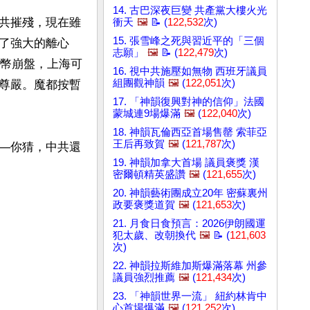
14. 古巴深夜巨變 共產黨大樓火光
共摧殘，現在雖
衝天
🖼️
📝 (
122,532
次)
15. 張雪峰之死與習近平的「三個
了強大的離心
志願」
🖼️
📝 (
122,479
次)
民幣崩盤，上海可
16. 視中共施壓如無物 西班牙議員
組團觀神韻
🖼️
(
122,051
次)
尊嚴。魔都按暫
17. 「神韻復興對神的信仰」法國
蒙城連9場爆滿
🖼️
(
122,040
次)
18. 神韻瓦倫西亞首場售罄 索菲亞
王后再致賀
🖼️
(
121,787
次)
—你猜，中共還
19. 神韻加拿大首場 議員褒獎 漢
密爾頓精英盛讚
🖼️
(
121,655
次)
20. 神韻藝術團成立20年 密蘇裏州
政要褒獎道賀
🖼️
(
121,653
次)
21. 月食日食預言：2026伊朗國運
犯太歲、改朝換代
🖼️
📝 (
121,603
次)
22. 神韻拉斯維加斯爆滿落幕 州參
議員強烈推薦
🖼️
(
121,434
次)
23. 「神韻世界一流」 紐約林肯中
心首場爆滿
🖼️
(
121,252
次)