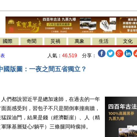
國際
奇聞
災禍
萬象
生活
文化
人氣：
46,519
分享：
發表
中國版圖：一夜之間五省獨立？
】人們都說習近平是總加速師，在過去的一年
方面面感受到，習包子不只是開倒車撞南牆，
在猛踩油門，結果是錢（經濟斷崖）、人（精
軍隊基層疑心/躺平）三條腿同時瘸掉。
