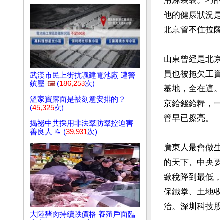
用麻袋裝。巧
他的健康狀況
北京管不住拉薩
山東曾經是北
員也被拖欠工
武漢市民上街抗議建電池廠 遭警
鎮壓
🖼️
(
186,258
次)
基地，全在這。
溫家寶露面是被刻意安排的？
京給錢給糧，
(
45,325
次)
管早已擦亮。

揭祕中共採用非法羣防羣控迫害
善良人 📝 (
39,931
次)
廣東人最會做
的天下。中央
繳稅降到最低
保鐵拳、土地收
治。深圳科技股
大陸豬肉持續跌價格 養殖戶面臨