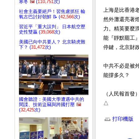
寒冬
🖼️
(
110,751
次)
上海是比香港
社會主義要絕戶！習焦慮抓狂 輸
氧古巴討好朝鮮 📝 (
42,566
次)
然外灘還亮著
習近平「重大誤判」 日本航空歷
力。精英要麼潤
史性雙贏 (
39,068
次)
能『靜默罷工
美國已向中共要人？ 北京騎虎難
停鍵，北京財政
下？ (
31,472
次)
中共不必是被
能撐多久？

（人民報首發）
國會聽證：美國大學遭遇中共的
△
間諜、技術盜竊與跨國打壓
🖼️
(
32,425
次)
文章網址: http://w
打印機版