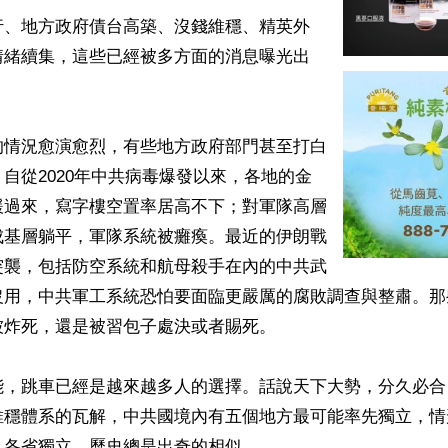
行、地方政府債台高築、沒錢維穩、精英外
情緒續集，這些已經被多方面的消息曝光出
的情況愈演愈烈，有些地方政府部門甚至打白
自從2020年中共病毒爆發以來，各地的金
緩過來，寫字樓空置率居高不下；對軍隊高層
成基層躺平，軍隊系統被癱瘓。最近的伊朗戰
突襲，包括防空系統和航母殺手在內的中共武
沒用，中共軍工系統恐怕要面臨更嚴厲的腐敗調查與整肅。那
炸死，還是被習包子處決或者賜死。

能，跳車已經是越來越多人的選擇。話說天下大勢，分久必合
維穩體系的瓦解，中共國境內有五個地方最可能率先獨立，情
各省獨立。歷史總是出奇的相似。
