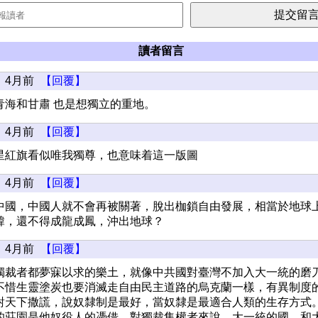
讀者留言
4月前
【回覆】
青海和甘肅 也是想獨立的重地。
4月前
【回覆】
星紅旗看似唯我獨尊，也意味着這一版圖
4月前
【回覆】
中國，中國人就不會再被關著，脫出枷鎖自由發展，相當於地球
韓，還不得成龍成鳳，沖出地球？
4月前
【回覆】
獨裁者都夢寐以求的樂土，就像中共國對臺灣不加入大一統的磨
不惜生靈塗炭也要消滅走自由民主道路的烏克蘭一樣，有異制度
對天下撒謊，說奴隸制是最好，當奴隸是最適合人類的生存方式
的莊園是他奴役人的憑借。對獨裁集權者來說，大一統的國，和