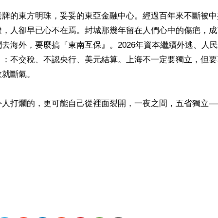
老牌的東方明珠，妥妥的東亞金融中心。經過百年來不斷被中
燈，人卻早已心不在焉。封城那幾年留在人們心中的傷疤，成
去海外，要麼搞『東南互保』。2026年資本繼續外逃、人
』：不交稅、不認央行、美元結算。上海不一定要獨立，但要
就斷氣。

外人打爛的，更可能自己從裡面裂開，一夜之間，五省獨立—


ww.renminbao.com/rmb/articles/2026/3/28/94630b.html