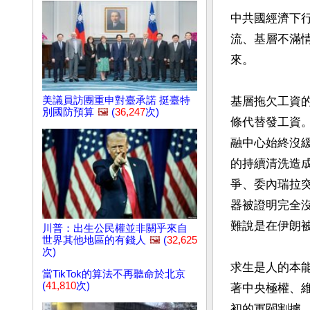
中共國經濟下
流、基層不滿
來。

美議員訪團重申對臺承諾 挺臺特
基層拖欠工資
別國防預算
🖼️
(
36,247
次)
條代替發工資。
融中心始終沒
的持續清洗造
爭、委內瑞拉
器被證明完全
難說是在伊朗被
川普：出生公民權並非關乎來自
世界其他地區的有錢人
🖼️
(
32,625
次)
求生是人的本
當TikTok的算法不再聽命於北京
(
41,810
次)
著中央極權、
初的軍閥割據、