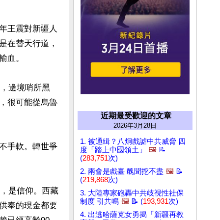
年王震對新疆人
是在替天行道，
血。

寺，邊境哨所黑
，很可能從烏魯
近期最受歡迎的文章
2026年3月28日
1. 被通緝？八炯戲謔中共威脅 四
不手軟。轉世爭
度「踏上中國領土」
🖼️
📝
(
283,751
次)
2. 兩會是戲臺 醜聞挖不盡
🖼️
📝
(
219,868
次)
槍，是信仰。西藏
3. 大陸專家砲轟中共歧視性社保
制度 引共鳴
🖼️
📝 (
193,931
次)
供奉的現金都要
4. 出逃哈薩克女勇揭「新疆再教