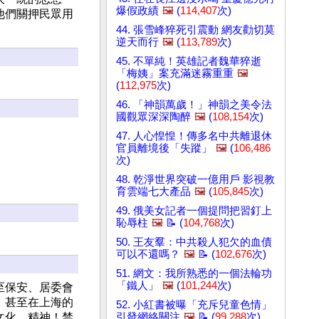
爆假政績
🖼️
(
114,407
次)
他們關押民眾用
44. 張雪峰猝死引震動 網友勸切莫
逆天而行
🖼️
(
113,789
次)
45. 不單純！英雄記者魏華猝逝
「梅姨」案充滿迷霧重重
🖼️
(
112,975
次)
46. 「神韻萬歲！」神韻之美令法
國觀眾深深陶醉
🖼️
(
108,154
次)
47. 人心惶惶！傳多名中共離退休
官員離境後「失蹤」
🖼️
(
106,486
次)
48. 乾淨世界突破一億用戶 影視教
育雲端七大產品
🖼️
(
105,845
次)
49. 俄美女記者一個提問把習釘上
恥辱柱
🖼️
📝 (
104,768
次)
50. 王友羣：中共殺人犯欠的血債
可以不還嗎？
🖼️
📝 (
102,676
次)
51. 網文：我所熟悉的一個法輪功
「鐵人」
🖼️
(
101,244
次)
至保安、居委會
，甚至在上海的
52. 小紅書被曝「充斥兒童色情」
文化、精神！禁
引發網絡關注
🖼️
📝 (
99,288
次)