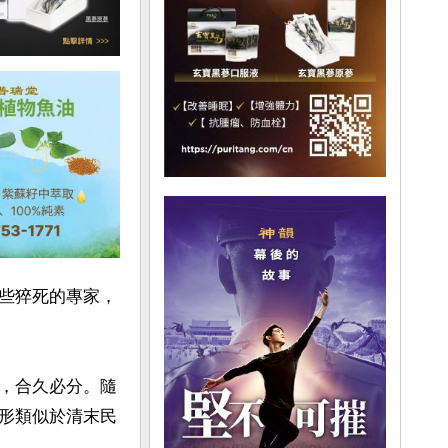
些猝死的專家，
，合久必分。隨
形類似於清末民