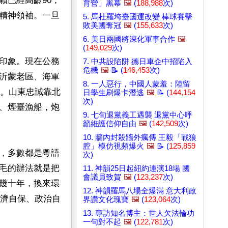
賴已經高齡90，
育營」黑幕
🖼️
(
188,988
次)
精神領袖。一旦
5. 馬杜羅垮臺國運改變 棒球賽擊
敗美國奪冠
🖼️
(
155,633
次)
6. 美日兩國將深化軍事合作
🖼️
(
149,029
次)
印象。現在公務
7. 中共設陷阱 德日車企中招陷入
危機
🖼️
📝 (
146,453
次)
沂蒙老區、海軍
8. 一人惡行，中國人蒙羞：陸留
崩。山東忠誠靠北
日學生刷爆卡潛逃
🖼️
📝 (
144,154
次)
、煙臺漁船，炮
9. 七旬退黨義工遇襲 退黨中心呼
籲維護信仰自由
🖼️
(
142,509
次)
10. 牆內封殺牆外瘋傳 王毅「戰狼
腔」模仿視頻爆火
🖼️
📝 (
125,859
，多數都是粵語
次)
毛的辦法就是把
11. 神韻25日起紐約連演18場 國
會議員致賀
🖼️
(
123,237
次)
幾十年，換來環
12. 神韻羅馬八場全爆滿 意大利政
經濟自保、政治自
界讚文化瑰寶
🖼️
(
123,064
次)
13. 專訪知名博主：世人欠法輪功
一句對不起
🖼️
(
122,781
次)