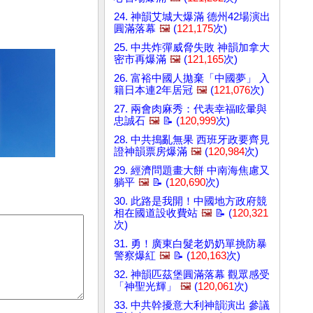
24. 神韻艾城大爆滿 德州42場演出
圓滿落幕
🖼️
(
121,175
次)
25. 中共炸彈威脅失敗 神韻加拿大
密市再爆滿
🖼️
(
121,165
次)
26. 富裕中國人拋棄「中國夢」 入
籍日本連2年居冠
🖼️
(
121,076
次)
27. 兩會肉麻秀：代表幸福眩暈與
忠誠石
🖼️
📝 (
120,999
次)
28. 中共搗亂無果 西班牙政要齊見
證神韻票房爆滿
🖼️
(
120,984
次)
29. 經濟問題畫大餅 中南海焦慮又
躺平
🖼️
📝 (
120,690
次)
30. 此路是我開！中國地方政府競
相在國道設收費站
🖼️
📝 (
120,321
次)
31. 勇！廣東白髮老奶奶單挑防暴
警察爆紅
🖼️
📝 (
120,163
次)
32. 神韻匹茲堡圓滿落幕 觀眾感受
「神聖光輝」
🖼️
(
120,061
次)
33. 中共幹擾意大利神韻演出 參議