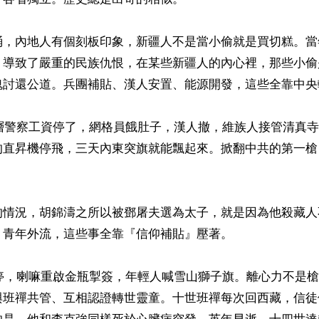
桶，內地人有個刻板印象，新疆人不是當小偷就是買切糕。當
，導致了嚴重的民族仇恨，在某些新疆人的內心裡，那些小偷
魂討還公道。兵團補貼、漢人安置、能源開發，這些全靠中央輸
基層警察工資停了，網格員餓肚子，漢人撤，維族人接管清真
的直昇機停飛，三天內東突旗就能飄起來。掀翻中共的第一槍
的情況，胡錦濤之所以被鄧屠夫選為太子，就是因為他殺藏人
青年外流，這些事全靠『信仰補貼』壓著。

一停，喇嘛重啟金瓶掣簽，年輕人喊雪山獅子旗。離心力不是
與班禪共管、互相認證轉世靈童。十世班禪每次回西藏，信徒