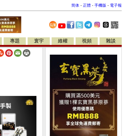
简体
-
正體
-
手機版
-
電子報
專題
寰宇
維權
視頻
雜談