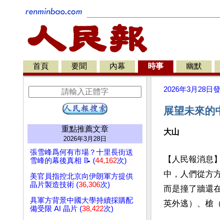
首頁
要聞
內幕
時事
幽默
2026年3月28日
展望未來的
重點推薦文章
大山
2026年3月28日
張雪峰爲何有市場？十里長街送
【人民報消息
雪峰的幕後真相 📝 (
44,162
次)
中，人們從方
美官員指控北京向伊朗軍方提供
晶片製造技術 (
36,306
次)
而是撞了牆還
具軍方背景中國大學持續採購配
英外逃）、槍（
備受限 AI 晶片 (
38,422
次)