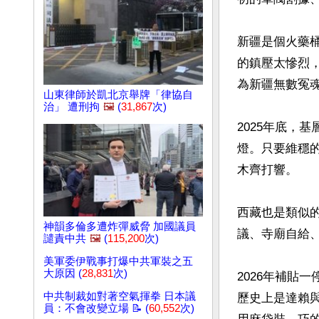
新疆是個火藥
的鎮壓太慘烈
為新疆無數冤
山東律師於凱北京舉牌「律協自
治」 遭刑拘
🖼️
(
31,867
次)
2025年底，
燈。只要維穩
木齊打響。

西藏也是類似
神韻多倫多遭炸彈威脅 加國議員
議、寺廟自給、
譴責中共
🖼️
(
115,200
次)
美軍委伊戰事打爆中共軍裝之五
大原因 (
28,831
次)
2026年補貼
中共制裁如對著空氣揮拳 日本議
歷史上是達賴
員：不會改變立場 📝 (
60,552
次)