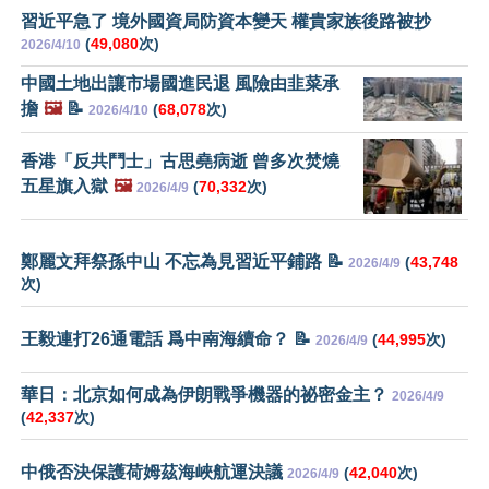
習近平急了 境外國資局防資本變天 權貴家族後路被抄
(
49,080
次)
2026/4/10
中國土地出讓市場國進民退 風險由韭菜承
擔
🖼️
📝
(
68,078
次)
2026/4/10
香港「反共鬥士」古思堯病逝 曾多次焚燒
五星旗入獄
🖼️
(
70,332
次)
2026/4/9
鄭麗文拜祭孫中山 不忘為見習近平鋪路 📝
(
43,748
2026/4/9
次)
王毅連打26通電話 爲中南海續命？ 📝
(
44,995
次)
2026/4/9
華日：北京如何成為伊朗戰爭機器的祕密金主？
2026/4/9
(
42,337
次)
中俄否決保護荷姆茲海峽航運決議
(
42,040
次)
2026/4/9