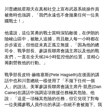
川普總統星期天在真相社交上宣布武器系統操作員
被救時也強調，「我們永遠也不會拋棄任何一位美
國戰士！」

他還說，這位英勇的戰士當時深陷敵後，在伊朗的
險峻山區中，被敵人追捕，而且敵人每一小時都在
步步逼近，但他從未真正孤立無援，「因為他的總
司令、戰爭部長、參謀長聯席會議主席以及他的戰
友們，一直在全天候24小時監控他的位置，並精心
籌劃營救他的行動。」

戰爭部長皮特·赫格塞斯(Pete Hagseth)在後面的講
話中也和川普總統一樣使用了「不拋下任何一個
人」的說法。美軍參謀長聯席會議主席丹·凱恩(Dan 
Caine)在講話中強調這項救援任務極其危險。他
說：「這是一項極其危險的任務，但它兌現了對每
一位美國參戰人員作出的承諾--你絕不會被拋下。我