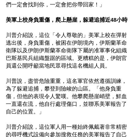
們一定會找到你，一定會把你帶回家！」

美軍上校身負重傷，爬上懸崖，躲避追捕近48小時
川普介紹說，這位「令人尊敬的」美軍上校在彈射
逃出後，身負重傷，被困在伊朗境內，伊斯蘭革命
衛隊以及伊朗伊斯蘭革命衛隊下屬的准軍事化組織
巴斯基民兵組織盤踞的區域。更糟糕的是，伊朗官
員還公開呼籲當地民眾尋找這名機組人員。

川普說，盡管危險重重，這名軍官依然遵循訓練，
為了躲避追捕，攀登到險峻的山區。「他身負重
傷，但他的表現令人驚嘆。他攀爬懸崖峭壁，鮮血
一直還在流，他自行處理傷口，並聯系美軍報告了
自己的位置。」

川普介紹說，這位軍人用一種始終佩戴著非常精密
的尋呼機式設備向參加搜救任務的美軍報告了自己