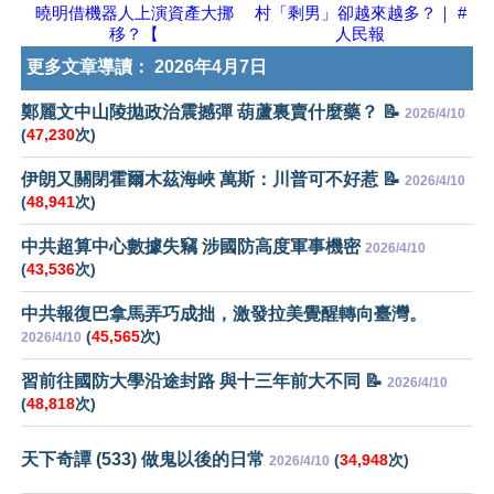
曉明借機器人上演資產大挪
村「剩男」卻越來越多？｜ #
移？【
人民報
更多文章導讀：
2026年4月7日
鄭麗文中山陵拋政治震撼彈 葫蘆裏賣什麼藥？ 📝
2026/4/10
(
47,230
次)
伊朗又關閉霍爾木茲海峽 萬斯：川普可不好惹 📝
2026/4/10
(
48,941
次)
中共超算中心數據失竊 涉國防高度軍事機密
2026/4/10
(
43,536
次)
中共報復巴拿馬弄巧成拙，激發拉美覺醒轉向臺灣。
(
45,565
次)
2026/4/10
習前往國防大學沿途封路 與十三年前大不同 📝
2026/4/10
(
48,818
次)
天下奇譚 (533) 做鬼以後的日常
(
34,948
次)
2026/4/10