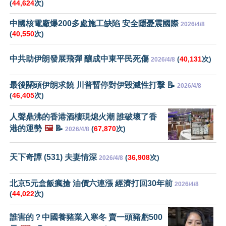
(
44,624
次)
中國核電廠爆200多處施工缺陷 安全隱憂震國際
2026/4/8
(
40,550
次)
中共助伊朗發展飛彈 釀成中東平民死傷
(
40,131
次)
2026/4/8
最後關頭伊朗求饒 川普暫停對伊毀滅性打擊 📝
2026/4/8
(
46,405
次)
人聲鼎沸的香港酒樓現熄火潮 誰破壞了香
港的運勢
🖼️
📝
(
67,870
次)
2026/4/8
天下奇譚 (531) 夫妻情深
(
36,908
次)
2026/4/8
北京5元盒飯瘋搶 油價六連漲 經濟打回30年前
2026/4/8
(
44,022
次)
誰害的？中國養豬業入寒冬 賣一頭豬虧500