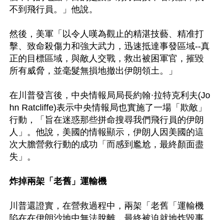
不到飛行員。」他說。

然後，美軍「以令人嘆為觀止的精湛技藝、精准打
擊、致命殺傷力和強大武力，迅速抵達事發區域--真
正的目標區域，與敵人交戰，救出被困軍官，摧毀
所有威脅，並毫髮無損地撤出伊朗領土。」

在川普發言後，中央情報局局長約翰·拉特克利夫(Jo
hn Ratcliffe)表示中央情報局也實施了一場「欺敵」
行動，「旨在迷惑那些拼命搜尋我們飛行員的伊朗
人」。他說，美國的情報顯示，伊朗人因美國的這
次大膽營救行動的成功「而感到尷尬，最終顏面盡
失」。

炸掉兩架「老舊」運輸機
川普還證實，在營救過程中，兩架「老舊「運輸機
陷在在伊朗沙地中無法脫離，最終被迫就地炸毀事