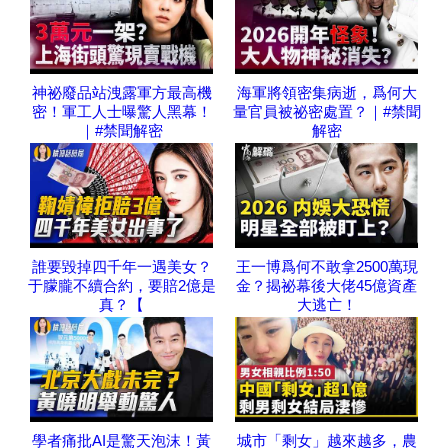
神祕廢品站洩露軍方最高機
海軍將領密集病逝，爲何大
密！軍工人士曝驚人黑幕！
量官員被祕密處置？｜#禁聞
｜#禁聞解密
解密
誰要毀掉四千年一遇美女？
王一博爲何不敢拿2500萬現
于朦朧不續合約，要賠2億是
金？揭祕幕後大佬45億資產
真？【
大逃亡！
學者痛批AI是驚天泡沫！黃
城市「剩女」越來越多，農