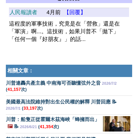
人民報讀者
4月前
【回覆】
這程度的軍事技術，究竟是在「營救」還是在
「軍演」啊...。這技術，如果川普不「拋下」
「任何一個『好朋友』」的話...
相關文章：
川普連轟共產主義 中南海可否聽懂弦外之音
2026/7/2
(
41,157
次)
美國最高法院維持對出生公民權的解釋 川普回應 📝
(
33,197
次)
2026/7/1
川普：船隻正從霍爾木茲海峽「蜂擁而出」
🖼️
📝
(
41,354
次)
2026/6/21