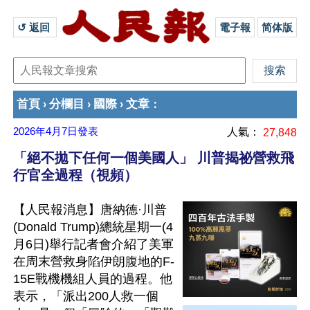
↺ 返回 
電子報
简体版
首頁
分欄目
國際
文章
›
›
›
：
2026年4月7日
發表
人氣：
27,848
「絕不拋下任何一個美國人」 川普揭祕營救飛
行官全過程（視頻）
【人民報消息】唐納德·川普
(Donald Trump)總統星期一(4
月6日)舉行記者會介紹了美軍
在周末營救身陷伊朗腹地的F-
15E戰機機組人員的過程。他
表示，「派出200人救一個