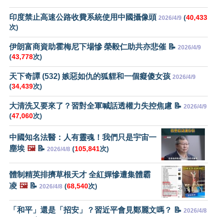
印度禁止高速公路收費系統使用中國攝像頭
(
40,433
2026/4/9
次)
伊朗富商資助霍梅尼下場慘 榮毅仁助共亦悲催 📝
2026/4/9
(
43,778
次)
天下奇譚 (532) 嫉惡如仇的狐貍和一個癡傻女孩
2026/4/9
(
34,439
次)
大清洗又要來了？習對全軍喊話透權力失控焦慮 📝
2026/4/9
(
47,060
次)
中國知名法醫：人有靈魂！我們只是宇宙一
塵埃
🖼️
📝
(
105,841
次)
2026/4/8
體制精英排擠草根天才 全紅嬋慘遭集體霸
凌
🖼️
📝
(
68,540
次)
2026/4/8
「和平」還是「招安」？習近平會見鄭麗文嗎？ 📝
2026/4/8