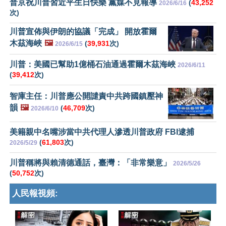
普京祝川普習近平生日快樂 黨媒不見報導
(
43,252
2026/6/16
次)
川普宣佈與伊朗的協議「完成」 開放霍爾
木茲海峽
🖼️
(
39,931
次)
2026/6/15
川普：美國已幫助1億桶石油通過霍爾木茲海峽
2026/6/11
(
39,412
次)
智庫主任：川普應公開譴責中共跨國鎮壓神
韻
🖼️
(
46,709
次)
2026/6/10
美籍親中名嘴涉當中共代理人滲透川普政府 FBI逮捕
(
61,803
次)
2026/5/29
川普稱將與賴清德通話，臺灣：「非常樂意」
2026/5/26
(
50,752
次)
人民報視頻: