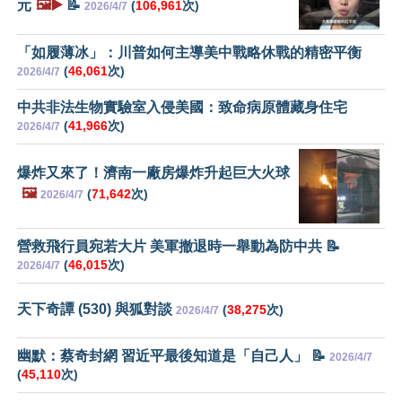
元
🖼️▶️
📝
(
106,961
次)
2026/4/7
「如履薄冰」：川普如何主導美中戰略休戰的精密平衡
(
46,061
次)
2026/4/7
中共非法生物實驗室入侵美國：致命病原體藏身住宅
(
41,966
次)
2026/4/7
爆炸又來了！濟南一廠房爆炸升起巨大火球
🖼️
(
71,642
次)
2026/4/7
營救飛行員宛若大片 美軍撤退時一舉動為防中共 📝
(
46,015
次)
2026/4/7
天下奇譚 (530) 與狐對談
(
38,275
次)
2026/4/7
幽默：蔡奇封網 習近平最後知道是「自己人」 📝
2026/4/7
(
45,110
次)