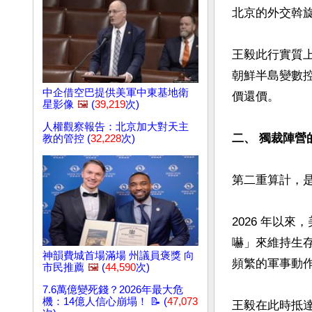
北京的外交斡旋
王毅此行實質
朝鮮半島變數
中企借空巴提供美軍中東基地衛
價還價。

星影像
🖼️
(
39,219
次)
人權觀察報告：北京加大對天主
二、 獨裁陣營
教的管控 (
32,228
次)
第二重算計，是
2026 年以
嚇」來維持生
神韻費城首場滿場 州議員褒獎 向
頻繁的軍事動作
市民推薦
🖼️
(
44,590
次)
7.6萬億變死錢？2026年最大危
機：14億人信心崩塌！ 📝 (
47,073
王毅在此時抵達