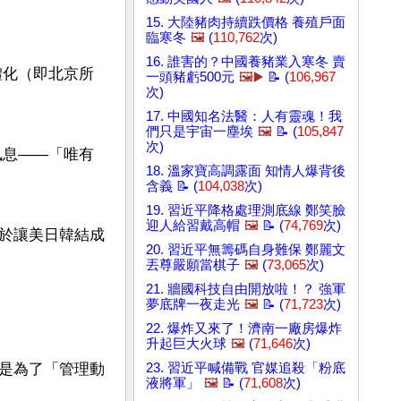
15. 大陸豬肉持續跌價格 養殖戶面
臨寒冬
🖼️
(
110,762
次)
16. 誰害的？中國養豬業入寒冬 賣
體化（即北京所
一頭豬虧500元
🖼️▶️
📝 (
106,967
次)
17. 中國知名法醫：人有靈魂！我
們只是宇宙一塵埃
🖼️
📝 (
105,847
次)
訊息——「唯有
18. 溫家寶高調露面 知情人爆背後
含義 📝 (
104,038
次)
19. 習近平降格處理測底線 鄭笑臉
迎人給習戴高帽
🖼️
📝 (
74,769
次)
於讓美日韓結成
20. 習近平無籌碼自身難保 鄭麗文
丟尊嚴願當棋子
🖼️
(
73,065
次)
21. 牆國科技自由開放啦！？ 強軍
夢底牌一夜走光
🖼️
📝 (
71,723
次)
22. 爆炸又來了！濟南一廠房爆炸
升起巨大火球
🖼️
(
71,646
次)
是為了「管理動
23. 習近平喊備戰 官媒追殺「粉底
液將軍」
🖼️
📝 (
71,608
次)