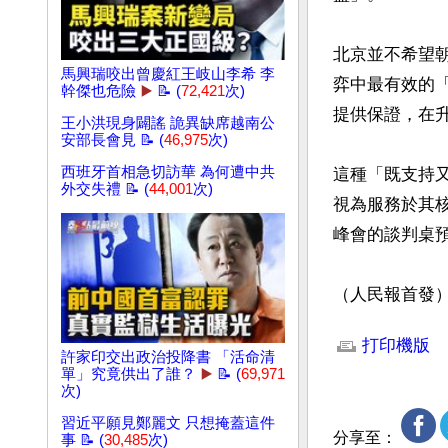
北京並不希望
馬興瑞咬出曾慶紅王岐山李希 李
弈中最有效的
幹傑也危險
▶️
📝 (
72,421
次)
提供保證，在升
王小洪現身闢謠 詭異缺席越南公
安部長會見 📝 (
46,975
次)
西班牙首相急切訪華 為何遭中共
這種「既支持
外交失禮 📝 (
44,001
次)
視為服務於其核
峰會的談判桌預
（人民報首發
文章網址: http://w
打印機版
許家印交出政治投降書 「活命清
單」究竟供出了誰？
▶️
📝 (
69,971
次)
習近平願見鄭麗文 只想掩蓋這件
分享至：
事 📝 (
30,485
次)