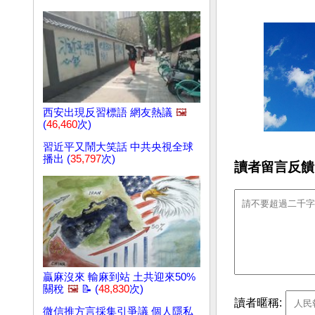
西安出現反習標語 網友熱議
🖼️
(
46,460
次)
習近平又鬧大笑話 中共央視全球
播出 (
35,797
次)
讀者留言反饋
贏麻沒來 輸麻到站 土共迎來50%
關稅
🖼️
📝 (
48,830
次)
讀者暱稱:
微信推方言採集引爭議 個人隱私