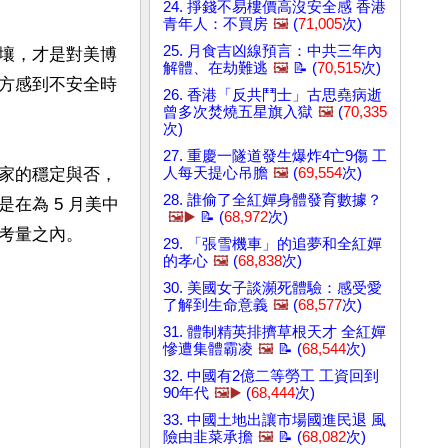
24. 掙錢不易樓價高沒安全感 香港
青年人：不買房
🖼️
(
71,005
次)
25. 月食吉凶線預言：中共三年內
壤，才是對美博
解體、在劫難逃
🖼️
📝 (
70,515
次)
方感到不安全時
26. 香港「反共鬥士」古思堯病逝
曾多次焚燒五星旗入獄
🖼️
(
70,335
次)
27. 重慶一隧道發生爆炸4亡9傷 工
家的穩定與否，
人每天提心吊膽
🖼️
(
69,554
次)
28. 誰偷了全紅嬋身體發育數據？
在為 5 月美中
🖼️▶️
📝 (
68,972
次)
之內。  

29. 「張雪機車」的追夢和全紅嬋
的孝心
🖼️
(
68,838
次)
30. 美國女子談瀕死體驗：感受愛
了解到生命意義
🖼️
(
68,577
次)
31. 體制精英排擠草根天才 全紅嬋
慘遭集體霸凌
🖼️
📝 (
68,544
次)
32. 中國有2億二等勞工 工資回到
90年代
🖼️▶️
(
68,444
次)
33. 中國土地出讓市場國進民退 風
險由韭菜承擔
🖼️
📝 (
68,082
次)