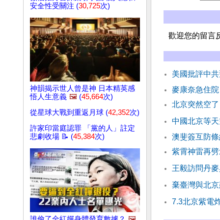
安全性受關注 (
30,725
次)
歡迎您的留言
美國批評中共
神韻揭示世人曾是神 日本精英感
麥康奈急住院
悟人生意義
🖼️
(
45,664
次)
北京突然空了
從星球大戰到重返月球 (
42,352
次)
中國北京等天
許家印當庭認罪 「黨的人」註定
悲劇收場 📝 (
45,384
次)
澳斐簽互防條
紫霄神雷再劈
王毅訪問丹麥
棄臺灣與北京
7.3北京紫
誰偷了全紅嬋身體發育數據？
🖼️