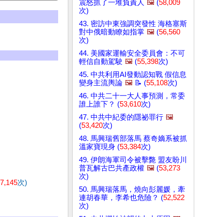
震怒抓了一堆負責人
🖼️
(
58,009
次)
43. 密訪中東強調突發性 海格塞斯
對中俄暗動瞭如指掌
🖼️
(
56,560
次)
44. 美國家運輸安全委員會：不可
輕信自動駕駛
🖼️
(
55,398
次)
45. 中共利用AI發動認知戰 假信息
變身主流輿論
🖼️
📝 (
55,108
次)
46. 中共二十一大人事預測，常委
誰上誰下？ (
53,610
次)
47. 中共中紀委的隱祕罪行
🖼️
(
53,420
次)
48. 馬興瑞舊部落馬 蔡奇嫡系被抓
溫家寶現身 (
53,384
次)
49. 伊朗海軍司令被擊斃 盟友盼川
普瓦解古巴共產政權
🖼️
(
53,273
次)
7,145
次)
50. 馬興瑞落馬，燒向彭麗媛，牽
連胡春華，李希也危險？ (
52,522
次)