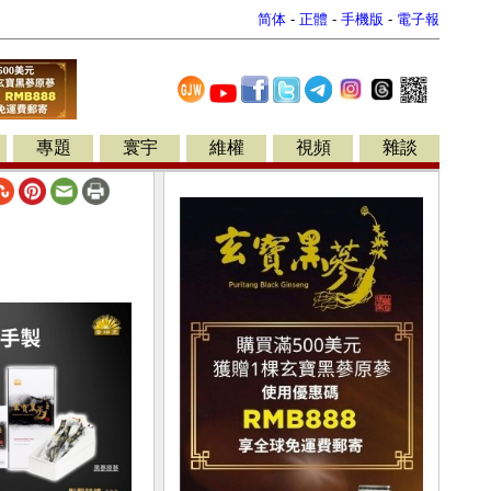
简体
-
正體
-
手機版
-
電子報
專題
寰宇
維權
視頻
雜談