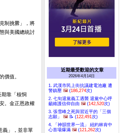
克制挑釁」，將
態與美國總統討
近期最受歡迎的文章
2026年4月14日
值。  

1. 武漢市民上街抗議建電池廠 遭
警鎮壓
🖼️
(
186,274
次)
長期靠「核恫
2. 七旬退黨義工遇襲 退黨中心呼
安。金正恩政權
籲維護信仰自由
🖼️
(
142,520
次)
3. 張雪峰之死與習近平的「三個
志願」
🖼️
📝 (
122,491
次)
4. 「神韻世界一流」 紐約林肯中
意義」，並非單
心首場爆滿
🖼️
(
121,262
次)