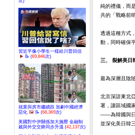
次)
純的禮儀，而
共的「戰略前哨
透過這種方式
動，同時確保平
習近平像小學生一樣給川普回信
▶️
📝 (
69,846
次)
三、 裂解美
最為深層且陰險
北京深諳東北
署，讓區域國
就業與房市繼續跌 加劇中國經濟
惡化
🖼️
📝 (
68,369
次)
——為韓國與
美國對中伊關係加大施壓 金融制
並深化美日韓三
裁與外交交鋒同步升溫 (
42,137
次)