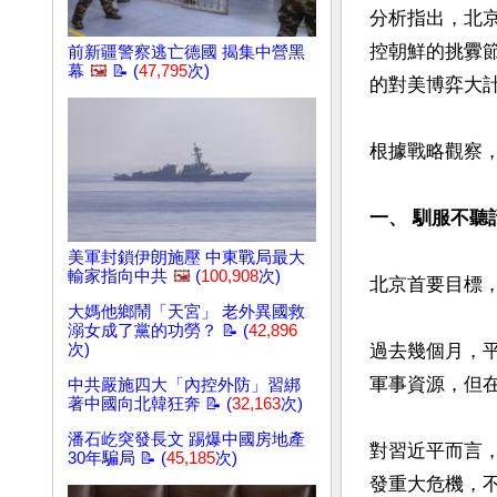
分析指出，北京
控朝鮮的挑釁
前新疆警察逃亡德國 揭集中營黑
幕
🖼️
📝 (
47,795
次)
的對美博弈大計
根據戰略觀察，
一、 馴服不聽
美軍封鎖伊朗施壓 中東戰局最大
輸家指向中共
🖼️
(
100,908
次)
北京首要目標，
大媽他鄉鬧「天宮」 老外異國救
溺女成了黨的功勞？ 📝 (
42,896
次)
過去幾個月，
軍事資源，但在
中共嚴施四大「內控外防」習綁
著中國向北韓狂奔 📝 (
32,163
次)
潘石屹突發長文 踢爆中國房地產
對習近平而言
30年騙局 📝 (
45,185
次)
發重大危機，