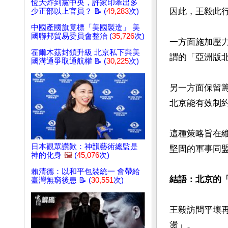
恆大炸到黨中央，許家印牽出多
因此，王毅此行
少正部以上官員？ 📝 (
49,283
次)
中國產國旗竟標「美國製造」 美
國聯邦貿易委員會整治 (
35,726
次)
一方面施加壓
霍爾木茲封鎖升級 北京私下與美
謂的「亞洲版北
國溝通爭取通航權 📝 (
30,225
次)
另一方面保留
北京能有效制約
這種策略旨在
日本觀眾讚歎：神韻藝術總監是
堅固的軍事同盟。
神的化身
🖼️
(
45,076
次)
賴清德：以和平包裝統一 會帶給
結語：北京的「
臺灣無窮後患 📝 (
30,551
次)
王毅訪問平壤
盪」。 
