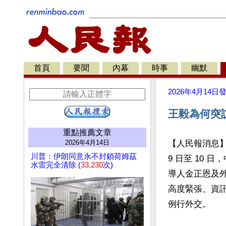
首頁
要聞
內幕
時事
幽默
2026年4月14日
王毅為何突
重點推薦文章
2026年4月14日
【人民報消息
川普：伊朗同意永不封鎖荷姆茲
9 日至 10
水雷完全清除 (
33,230
次)
導人金正恩及
高度緊張、資
例行外交。
