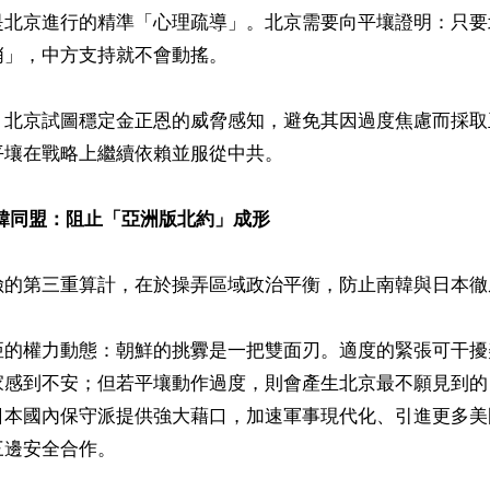
是北京進行的精準「心理疏導」。北京需要向平壤證明：只要
」，中方支持就不會動搖。 

，北京試圖穩定金正恩的威脅感知，避免其因過度焦慮而採取
壤在戰略上繼續依賴並服從中共。

日韓同盟：阻止「亞洲版北約」成形
的第三重算計，在於操弄區域政治平衡，防止南韓與日本徹底
亞的權力動態：朝鮮的挑釁是一把雙面刃。適度的緊張可干擾
家感到不安；但若平壤動作過度，則會產生北京最不願見到的
日本國內保守派提供強大藉口，加速軍事現代化、引進更多美
邊安全合作。 
