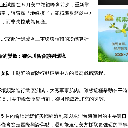
正試圖在 5 月美中領袖峰會前夕，重新掌
節奏，讓這顆「地緣棋子」能精準服務於中方
，而非失控成為負擔。  

北京此行隱藏著三重環環相扣的冷酷算計： 

話的變數：確保川習會談判環境
是防止朝鮮的冒險行動破壞中方的最高戰略議程。 

平壤頻繁進行武器測試，大秀軍事肌肉。雖然這種舉動在平時
 5 月美中峰會關鍵時刻，卻可能成為北京的災難。  

，5 月的會晤是緩解美國經濟制裁與處理台海僵局的重要窗口
不僅會搶走國際輿論焦點，還可能迫使美方採取更強硬的軍事