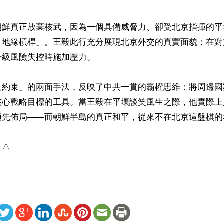
朝鮮真正放棄核武，因為一個具備威脅力、卻受北京指揮的平
「地緣槓桿」。王毅此行充分展現北京外交的真實面貌：在對
級風險失控時施加壓力。 

又約束」的兩面手法，反映了中共一貫的霸權思維：將周邊國
心戰略目標的工具。當王毅在平壤談笑風生之際，他實際上是
先佈局——而朝鮮半島的真正和平，從來不在北京這盤棋的考量
）△
ww.renminbao.com/rmb/articles/2026/4/15/94868b.html