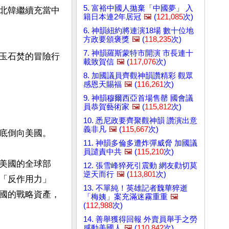
5. 富裕中國人拋棄「中國夢」 入
北韓繼續充當中
籍日本連2年居冠
🖼️
(
121,085
次)
6. 神韻紐約將連演18場 數十位地
方政要頒褒獎
🖼️
(
118,235
次)
7. 神韻羅斯蒙特市開演 市長連十
玉石焚的冒險行
載致賀信
🖼️
(
117,076
次)
8. 加國議員齊觀神韻讚精彩 觀眾
感恩天賜福
🖼️
(
116,261
次)
9. 神韻穆爾西亞首場售罄 國會議
員恭賀藝術家
🖼️
(
115,812
次)
10. 悉尼政要齊聚觀神韻 讚演出意
義非凡
🖼️
(
115,667
次)
倒向美國。 

11. 神韻多倫多遭炸彈威脅 加國議
員譴責中共
🖼️
(
115,210
次)
美國的全球部
12. 張雪峰猝死引震動 網友勸切莫
逆天而行
🖼️
(
113,801
次)
「反作用力」
13. 不單純！英雄記者魏華猝逝
國的戰略資產，
「梅姨」案充滿迷霧重重
🖼️
(
112,988
次)
14. 善舉獲得回報 外賣員舉手之勞
感動美國人
🖼️
(
110,842
次)