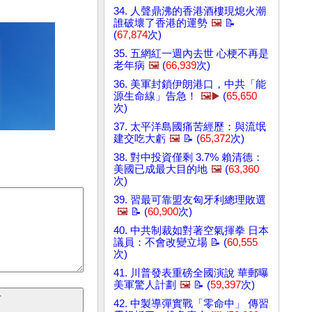
34. 人聲鼎沸的香港酒樓現熄火潮
誰破壞了香港的運勢
🖼️
📝
(
67,874
次)
35. 五網紅一週內去世 心梗不再是
老年病
🖼️
(
66,939
次)
36. 美軍封鎖伊朗港口，中共「能
源生命線」告急！
🖼️▶️
(
65,650
次)
37. 太平洋島國痛苦經歷：與流氓
建交吃大虧
🖼️
📝 (
65,372
次)
38. 對中投資僅剩 3.7% 賴清德：
美國已成最大目的地
🖼️
(
63,360
次)
39. 習最可靠盟友匈牙利總理敗選
🖼️
📝 (
60,900
次)
40. 中共制裁如對著空氣揮拳 日本
議員：不會改變立場 📝 (
60,555
次)
41. 川普發表重磅全國演說 華郵曝
美軍驚人計劃
🖼️
📝 (
59,397
次)
42. 中製導彈實戰「零命中」 傳習