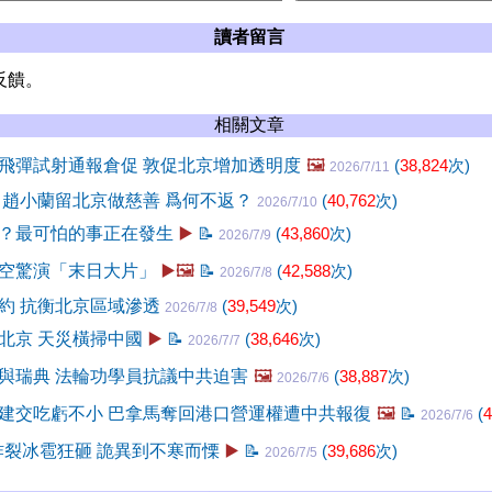
讀者留言
反饋。
相關文章
飛彈試射通報倉促 敦促北京增加透明度
🖼️
(
38,824
次)
2026/7/11
 趙小蘭留北京做慈善 爲何不返？
(
40,762
次)
2026/7/10
？最可怕的事正在發生
▶️
📝
(
43,860
次)
2026/7/9
空驚演「末日大片」
▶️🖼️
📝
(
42,588
次)
2026/7/8
約 抗衡北京區域滲透
(
39,549
次)
2026/7/8
北京 天災橫掃中國
▶️
📝
(
38,646
次)
2026/7/7
與瑞典 法輪功學員抗議中共迫害
🖼️
(
38,887
次)
2026/7/6
建交吃虧不小 巴拿馬奪回港口營運權遭中共報復
🖼️
📝
(
4
2026/7/6
電炸裂冰雹狂砸 詭異到不寒而慄
▶️
📝
(
39,686
次)
2026/7/5