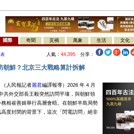
國際
奇聞
災禍
萬象
生活
文化
人氣：
44,395
分享：
發表
訪朝鮮？北京三大戰略算計拆解
】（人民報記者
麗君
編譯報導）2026 年 4 月 
 日，中共外交部長王毅突然訪問平壤，與朝鮮領
外務相崔善姬舉行高層會晤。在朝鮮半島局勢
訊高度封閉的背景下，這次「閃電訪問」絕非