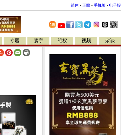
简体
-
正體
-
手机版
-
电子报
专题
寰宇
维权
视频
杂谈