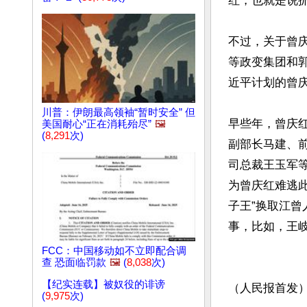
红，也就是说抓
不过，关于曾庆
等政变集团和
近平计划的曾庆
川普：伊朗最高领袖“暂时安全” 但
早些年，曾庆
美国耐心“正在消耗殆尽”
🖼️
(
8,291
次)
副部长马建、前
司总裁王玉军
为曾庆红难逃
子王”换取江曾
事，比如，王岐
FCC：中国移动如不立即配合调
查 恐面临罚款
🖼️
(
8,038
次)
【纪实连载】被奴役的诽谤
（人民报首发
(
9,975
次)
文章网址: http://w