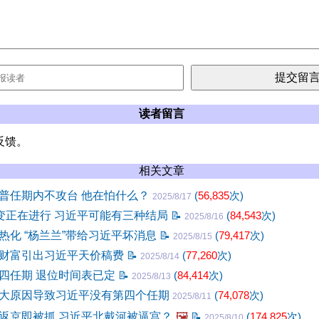
读者留言
反馈。
相关文章
普任期内不攻台 他在怕什么？
(
56,835
次)
2025/8/17
政变正在进行 习近平可能有三种结局
📝
(
84,543
次)
2025/8/16
热化 “杨兰兰”带给习近平坏消息
📝
(
79,417
次)
2025/8/15
财富引出习近平天价稿费
📝
(
77,260
次)
2025/8/14
四任期 退位时间表已定
📝
(
84,414
次)
2025/8/13
大原因导致习近平没有第四个任期
(
74,078
次)
2025/8/11
返京即被抓 习近平北戴河被逼宫？
🖼️
📝
(
174,825
次)
2025/8/10