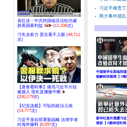
习近平痛责丁
两大事件搅乱
袁红冰：中共跨国镇压法轮功威
胁美国家利益
🖼️▶️
(
11,336
次)
习失去权力 普京看不入眼 (
48,711
次)
中国留学生面临间谍
能解经济困境【 #晓
【唐青看时事】痛骂习近平片段
被插入 馆长直播惨中断
▶️
(
330,179
次)
【纪实连载】可耻的政治儿戏
(
14,777
次)
新华社意外透露习近
习近平亲自部署新战略 法律学者
策权【 #晓坤话时局
向海外爆料 (
8,097
次)