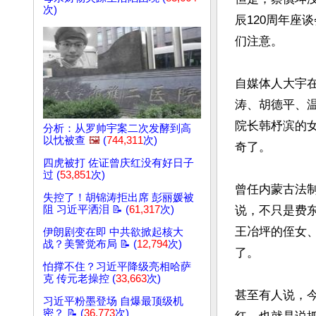
次)
辰120周年座
们注意。

自媒体人大宇
涛、胡德平、温
院长韩杼滨的
分析：从罗帅宇案二次发酵到高
以忱被查
🖼️
(
744,311
次)
奇了。

四虎被打 佐证曾庆红没有好日子
过 (
53,851
次)
曾任内蒙古法
失控了！胡锦涛拒出席 彭丽媛被
阻 习近平洒泪 📝 (
61,317
次)
说，不只是费
王冶坪的侄女
伊朗剧变在即 中共欲掀起核大
战？美警觉布局 📝 (
12,794
次)
了。

怕撑不住？习近平降级亮相哈萨
克 传元老操控 (
33,663
次)
甚至有人说，
习近平粉墨登场 自爆最顶级机
密？ 📝 (
36,773
次)