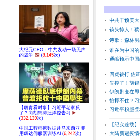
中共干预美大
镜头惊人！蔡
诗歌：森林男
大纪元CEO：中共发动一场无声
谁在为中国
的战争
🖼️
(
8,145
次)
通缩预示中国
四虎被打 佐
失控了！胡锦
伊朗剧变在即
怕撑不住？习
【唐青看时事】习近平老家反
习近平粉墨登
了？向胡锦涛汪洋控告习
▶️
(
332,139
次)
【纪实连载】
中国工程师携数据赴马来西亚 租
大陆新冠疫情
用辉达伺服器训练AI (
6,242
次)