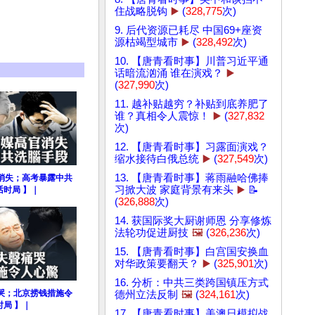
住战略脱钩
▶️
(
328,775
次)
9. 后代资源已耗尽 中国69+座资
源枯竭型城市
▶️
(
328,492
次)
10. 【唐青看时事】川普习近平通
话暗流汹涌 谁在演戏？
▶️
(
327,990
次)
11. 越补贴越穷？补贴到底养肥了
谁？真相令人震惊！
▶️
(
327,832
次)
12. 【唐青看时事】习露面演戏？
缩水接待白俄总统
▶️
(
327,549
次)
13. 【唐青看时事】蒋雨融哈佛捧
消失；高考暴露中共
习掀大波 家庭背景有来头
▶️
📝
话时局 】｜
(
326,888
次)
14. 获国际奖大厨谢师恩 分享修炼
法轮功促进厨技
🖼️
(
326,236
次)
15. 【唐青看时事】白宫国安换血
对华政策要翻天？
▶️
(
325,901
次)
16. 分析：中共三类跨国镇压方式
哭；北京捞钱措施令
德州立法反制
🖼️
(
324,161
次)
时局 】｜
17. 【唐青看时事】美澳日模拟战