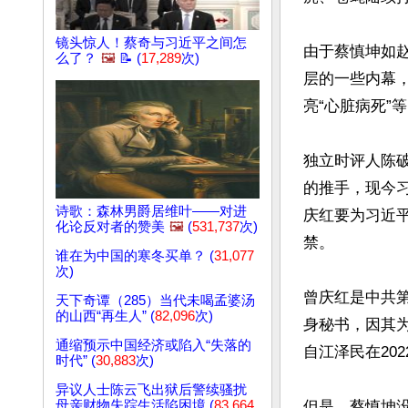
镜头惊人！蔡奇与习近平之间怎
由于蔡慎坤如
么了？
🖼️
📝 (
17,289
次)
层的一些内幕
亮“心脏病死”
独立时评人陈
的推手，现今
诗歌：森林男爵居维叶——对进
庆红要为习近
化论反对者的赞美
🖼️
(
531,737
次)
禁。

谁在为中国的寒冬买单？ (
31,077
次)
曾庆红是中共
天下奇谭（285）当代未喝孟婆汤
的山西“再生人” (
82,096
次)
身秘书，因其
通缩预示中国经济或陷入“失落的
自江泽民在20
时代” (
30,883
次)
异议人士陈云飞出狱后警续骚扰
母亲财物失踪生活陷困境 (
83,664
但是，蔡慎坤