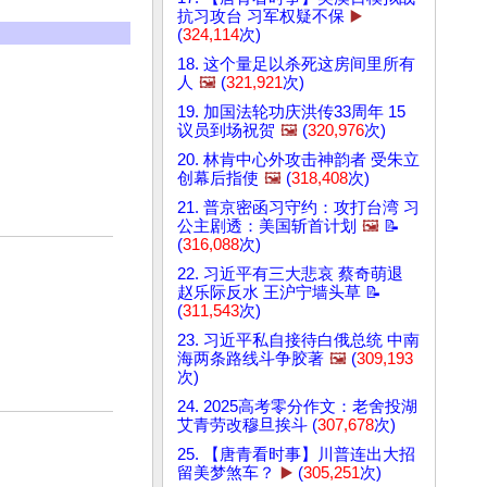
抗习攻台 习军权疑不保
▶️
(
324,114
次)
18. 这个量足以杀死这房间里所有
人
🖼️
(
321,921
次)
19. 加国法轮功庆洪传33周年 15
议员到场祝贺
🖼️
(
320,976
次)
20. 林肯中心外攻击神韵者 受朱立
创幕后指使
🖼️
(
318,408
次)
21. 普京密函习守约：攻打台湾 习
公主剧透：美国斩首计划
🖼️
📝
(
316,088
次)
22. 习近平有三大悲哀 蔡奇萌退
赵乐际反水 王沪宁墙头草 📝
(
311,543
次)
23. 习近平私自接待白俄总统 中南
海两条路线斗争胶著
🖼️
(
309,193
次)
24. 2025高考零分作文：老舍投湖
艾青劳改穆旦挨斗 (
307,678
次)
25. 【唐青看时事】川普连出大招
留美梦煞车？
▶️
(
305,251
次)