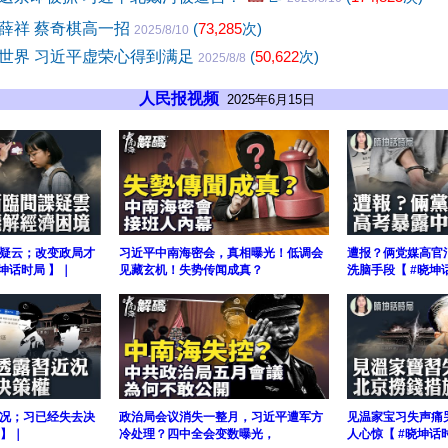
薛祥 蔡奇棋高一招
(
73,285
次)
2025/8/10
世界 习近平虚荣心得到满足
(
50,622
次)
2025/8/8
人民报视频
2025年6月15日
疑云；改变政局才
习近平中南海密会，真相曝光！低调会
遭报？俩党媒高官
坤话时局 】｜
见藏玄机！失势传闻成真？
洗脑手段【 #晓坤
况；习已经失去决
政治局会议消失一整月，习近平遭军方
见温家宝习失声痛
 】｜
冷处理？四中全会变数曝光，
人心惊【 #晓坤话