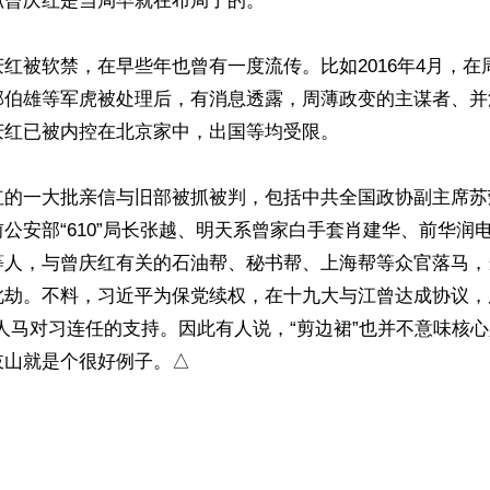
曾庆红是当局早就在布局了的。

红被软禁，在早些年也曾有一度流传。比如2016年4月，在
郭伯雄等军虎被处理后，有消息透露，周薄政变的主谋者、并
红已被内控在北京家中，出国等均受限。

红的一大批亲信与旧部被抓被判，包括中共全国政协副主席苏
公安部“610”局长张越、明天系曾家白手套肖建华、前华润
等人，与曾庆红有关的石油帮、秘书帮、上海帮等众官落马，
此劫。不料，习近平为保党续权，在十九大与江曾达成协议，
人马对习连任的支持。因此有人说，“剪边裙”也并不意味核
山就是个很好例子。△

）
ww.renminbao.com/rmb/articles/2025/6/16/90931.html