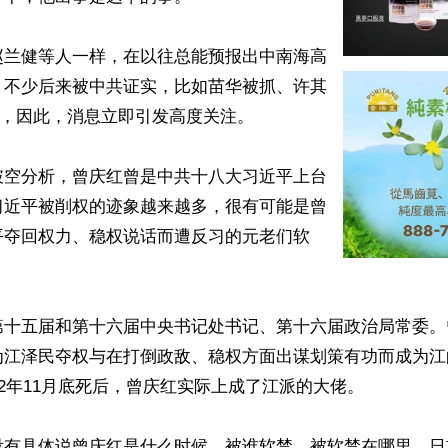
赵兰健等人一样，在以往总能预报出中南海高
，不少后来被中共证实，比如苗华被抓、许其
等，因此，消息立即引发高度关注。

破空分析，曾庆红曾是中共十八大习近平上台
习近平被削权的迹象越来越多，很有可能是曾
平夺回权力、稳权说话而遭反习的元老们软
第十五届和第十六届中央书记处书记、第十六届政治局常委。
为江泽民夺权与在打倒政敌、稳权方面出谋划策有功而成为江
22年11月底死后，曾庆红实际上成了江派的大佬。

没有具体说曾庆红是什么时候、被谁软禁，被软禁在哪里。日