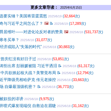
更多文章导读：
2025年6月15日
选要实锤？美国将雷霆震怒
(
32,664
次)
2025/6/19
奇与习近平之间怎么了？
🖼️
📝
(
17,289
次)
2025/6/19
爵居维叶——对进化论反对者的赞美
🖼️
(
531,737
次)
2025/6/18
的寒冬买单？
(
31,077
次)
2025/6/18
经济或陷入“失落的时代”
(
30,883
次)
2025/6/18
证曾庆红没有好日子过
(
53,851
次)
2025/6/18
涛拒出席 彭丽媛被阻 习近平洒泪
📝
(
61,317
次)
2025/6/18
 中共欲掀起核大战？美警觉布局
📝
(
12,794
次)
2025/6/18
近平降级亮相哈萨克 传元老操控
(
33,663
次)
2025/6/18
场 自爆最顶级机密？
📝
(
36,773
次)
2025/6/18
被奴役的诽谤
(
9,975
次)
2025/6/18
井喷式爆发现端倪 自救迫在眉睫
(
31,162
次)
2025/6/18