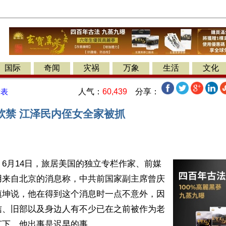
国际
奇闻
灾祸
万象
生活
文化
人气：
60,439
分享：
发表
软禁 江泽民内侄女全家被抓
6月14日，旅居美国的独立专栏作家、前媒
用来自北京的消息称，中共前国家副主席曾庆
慎坤说，他在得到这个消息时一点不意外，因
信、旧部以及身边人有不少已在之前被作为老
下，他出事是迟早的事。
