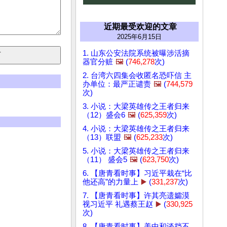
近期最受欢迎的文章
2025年6月15日
1. 山东公安法院系统被曝涉活摘
器官分赃
🖼️
(
746,278
次)
2. 台湾六四集会收匿名恐吓信 主
办单位：最严正谴责
🖼️
(
744,579
次)
3. 小说：大梁英雄传之王者归来
（12）盛会6
🖼️
(
625,359
次)
4. 小说：大梁英雄传之王者归来
（13）联盟
🖼️
(
625,233
次)
5. 小说：大梁英雄传之王者归来
（11） 盛会5
🖼️
(
623,750
次)
6. 【唐青看时事】习近平栽在“比
他还高”的力量上
▶️
(
331,237
次)
7. 【唐青看时事】许其亮遗孀漠
视习近平 礼遇蔡王赵
▶️
(
330,925
次)
8. 【唐青看时事】美中和谈挡不