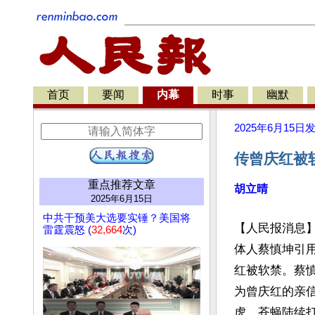
首页
要闻
内幕
时事
幽默
2025年6月15日
传曾庆红被
重点推荐文章
胡立晴
2025年6月15日
中共干预美大选要实锤？美国将
【人民报消息】
雷霆震怒 (
32,664
次)
体人蔡慎坤引
红被软禁。蔡
为曾庆红的亲
虎、苍蝇陆续打