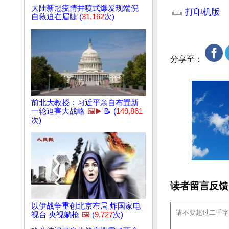
大陆新冠疫情井喷式爆发现端倪
打印机版
自救迫在眉睫 (
31,162
次)
分享至：
前北大教授：习近平亲自布置新
一轮迫害大战略
🖼️▶️
📝 (
149,861
次)
读者留言反馈
以伊战争重创北京布局 炸国家电
视台 央视躺枪
🖼️
(
9,727
次)