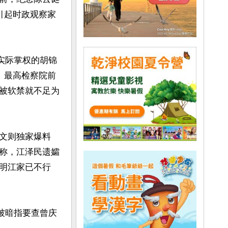
引起时政观察家
实际掌权的胡锦
、最高检察院前
被软禁就不足为
文则独家爆料
称，江泽民遗孀
明江家已不行
被暗指要查曾庆