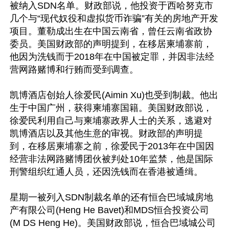
被纳入SDN名单。财政部说，他投资于西哈努克市
几个与“现代奴役和虚拟货币诈骗”有关的房地产开发
项目。董勒成出生在中国云南省，曾任云南省政协
委员。美国财政部的声明提到，在移居柬埔寨前，
他因为洗钱而于2018年在中国被定罪，并因非法经
营网路赌博和行贿而受到调查。

凯博酒店创始人徐爱民(Aimin Xu)也受到制裁。他出
生于中国广州，获得柬埔寨国籍。美国财政部说，
徐爱民利用自己与柬埔寨政界人士的关系，逃避对
凯博酒店以及其他生意的审视。财政部的声明提
到，在移居柬埔寨之前，徐爱民于2013年在中国因
经营非法网路赌博团伙被判处10年监禁，他是国际
刑警组织红通人员，还因洗钱而在香港被通缉。

星期一被列入SDN制裁名单的还有恒合巴域城房地
产有限公司(Heng He Bavet)和MDS恒合投资公司
(M DS Heng He)。美国财政部说，恒合巴域城公司