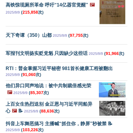
高铁惊现厕所革命 呼吁“14亿器官觉醒”
🖼️
(
215,858
次)
2025/9/9
天下奇谭（350）山都
(
97,755
次)
2025/9/9
军报刊文明扬实贬党魁 只因缺少这些话
(
91,966
次)
2025/9/9
RTI：普金掌握习近平秘密 981首长健康工程被翻出
(
91,060
次)
2025/9/9
他们异口同声地说：被中共制裁倍感光荣
🖼️
(
85,307
次)
2025/9/9
上百女生热烈送别 金正恩与习近平同船异
心
🖼️
📝
(
88,636
次)
2025/9/9
抖音上车舞恶搞习 主播喊“抓住你，静屏”秒被禁 📝
(
103,226
次)
2025/9/9