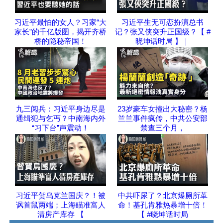
习近平最怕的女人？习家“大
习近平生无可恋扮演总书
家长”的千亿版图，揭开齐桥
记？张又侠突升正国级？【 #
桥的隐秘帝国！
晓坤话时局 】｜
九三阅兵：习近平身边尽是
23岁豪车女撞出大秘密？杨
通缉犯与乞丐？中南海内外
兰兰事件疯传，中共公安部
“习下台”声震动！
禁查三个月，
习近平贺乌克兰国庆？！被
中共吓尿了？北京爆厕所革
讽首鼠两端；上海瞄准富人
命！基孔肯雅热暴增十倍！
清房产库存 【
【 #晓坤话时局