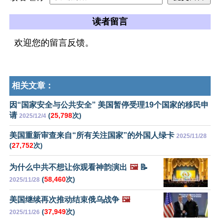
读者留言
欢迎您的留言反馈。
相关文章：
因“国家安全与公共安全” 美国暂停受理19个国家的移民申
请
(
25,798
次)
2025/12/4
美国重新审查来自“所有关注国家”的外国人绿卡
2025/11/28
(
27,752
次)
为什么中共不想让你观看神韵演出
🖼️
📝
(
58,460
次)
2025/11/28
美国继续再次推动结束俄乌战争
🖼️
(
37,949
次)
2025/11/26