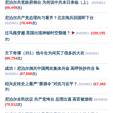
尼泊尔共党政府倒台 为何说中共末日来临（上）
2025/9/11
(
66,449
次)
尼泊尔共产党总理向习看齐？北京阅兵回国即下台
(
70,445
次)
2025/9/11
过马路穿越 英国出现神秘时空裂缝？
▶️
(
100,155
2025/9/11
次)
天下奇谭（351）他今生为何买了很多的大衣
2025/9/11
(
99,754
次)
成功！尼泊尔倒共中国网友集体兴奋 高呼快抄作业 📝
(
67,688
次)
2025/9/11
绍兴反转史上最严“禁酒令”对抗习近平？
(
67,365
2025/9/11
次)
尼泊尔全民抗议 共产党垮台 总理出逃 高官被游街
2025/9/10
(
70,512
次)