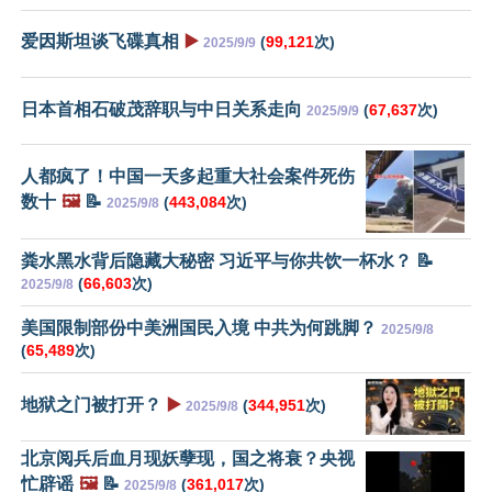
爱因斯坦谈飞碟真相
▶️
(
99,121
次)
2025/9/9
日本首相石破茂辞职与中日关系走向
(
67,637
次)
2025/9/9
人都疯了！中国一天多起重大社会案件死伤
数十
🖼️
📝
(
443,084
次)
2025/9/8
粪水黑水背后隐藏大秘密 习近平与你共饮一杯水？ 📝
(
66,603
次)
2025/9/8
美国限制部份中美洲国民入境 中共为何跳脚？
2025/9/8
(
65,489
次)
地狱之门被打开？
▶️
(
344,951
次)
2025/9/8
北京阅兵后血月现妖孽现，国之将衰？央视
忙辟谣
🖼️
📝
(
361,017
次)
2025/9/8