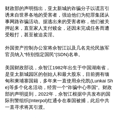
财政部的声明指出，亚太新城的诈骗分子以谎言引
诱来自世界各地的受害者，强迫他们为犯罪集团从
事网路诈骗活动。据逃出来的受害者称，他们被关
押起来，直至家人支付赎金，还因未完成任务而遭
受殴打，甚至被迫卖淫。

外国资产控制办公室将佘智江以及几名克伦民族军
官员纳入“特别指定国民”(SDN)名单。

美国财政部说，佘智江1982年出生于中国湖南省，
是亚太新城园区的创始人和最大股东，目前拥有缅
甸和柬埔寨国籍，多年来一直使用佘伦凯(Lunkai Sh
e)等多个化名活动，经营一个“诈骗中心帝国”。财政
部的声明提到，2022年，佘智江根据中共发布的国
际刑警组织(Interpol)红通令在泰国被捕，此后中共
一直寻求将其引渡。
