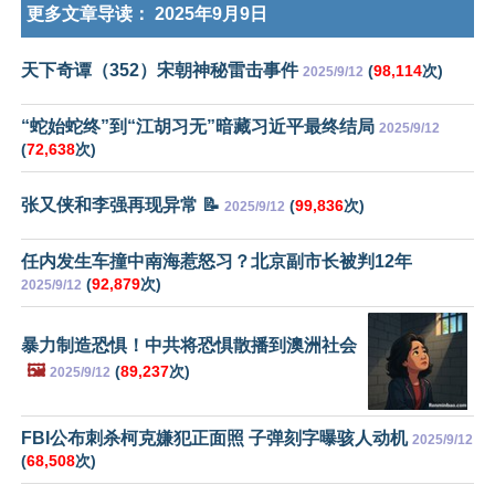
更多文章导读：
2025年9月9日
天下奇谭（352）宋朝神秘雷击事件
(
98,114
次)
2025/9/12
“蛇始蛇终”到“江胡习无”暗藏习近平最终结局
2025/9/12
(
72,638
次)
张又侠和李强再现异常 📝
(
99,836
次)
2025/9/12
任内发生车撞中南海惹怒习？北京副市长被判12年
(
92,879
次)
2025/9/12
暴力制造恐惧！中共将恐惧散播到澳洲社会
🖼️
(
89,237
次)
2025/9/12
FBI公布刺杀柯克嫌犯正面照 子弹刻字曝骇人动机
2025/9/12
(
68,508
次)