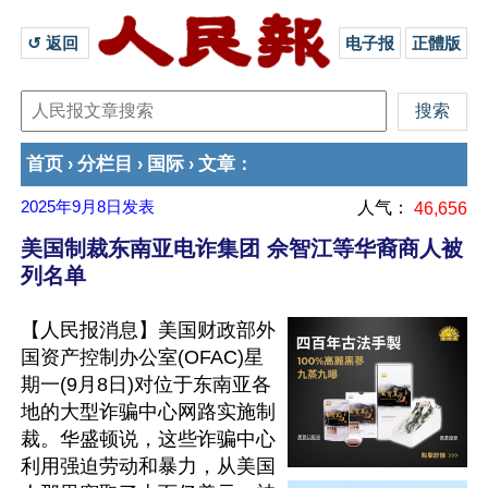
↺ 返回 
电子报
正體版
首页
分栏目
国际
文章
›
›
›
：
2025年9月8日
发表
人气：
46,656
美国制裁东南亚电诈集团 佘智江等华裔商人被
列名单
【人民报消息】美国财政部外
国资产控制办公室(OFAC)星
期一(9月8日)对位于东南亚各
地的大型诈骗中心网路实施制
裁。华盛顿说，这些诈骗中心
利用强迫劳动和暴力，从美国