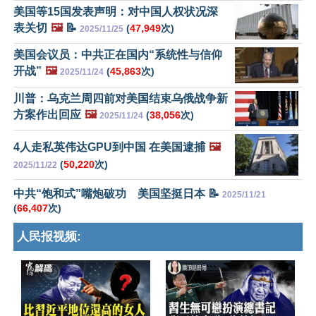
美国等15国发表声明：对中国人权状况深
表关切
🖼️
📝
(
47,949
次)
2025/11/25
美国会议员：中共正在国内“系统性与信仰
开战”
🖼️
(
45,863
次)
2025/11/24
川普：乌克兰周四前对美国结束乌俄战争新
方案作出回应
🖼️
(
38,056
次)
2025/11/24
4人走私英伟达GPU到中国 在美国逮捕
🖼️
(
50,220
次)
2025/11/22
中共“饱和式”嘴炮破功 美国坚挺日本 📝
2025/11/21
(
66,407
次)
人民报视频: