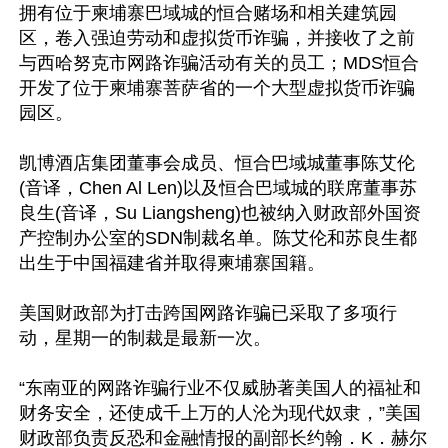
拥有位于柬埔寨巴域城的恒合赌场和相关建筑园
区，卷入强迫劳动和虚拟货币诈骗，并接收了之前
与西哈努克市网路诈骗活动有关的员工；MDS恒合
开发了位于柬埔寨菩萨省的一个大型虚拟货币诈骗
园区。

凯博酒店集团董事会成员、恒合巴域城董事陈艾伦
(音译，Chen Al Len)以及恒合巴域城的联席董事苏
良生(音译，Su Liangsheng)也被纳入财政部外国资
产控制办公室的SDN制裁名单。陈艾伦和苏良生都
出生于中国福建省并取得柬埔寨国籍。

美国财政部为打击跨国网路诈骗已采取了多项行
动，星期一的制裁是最新一次。

“东南亚的网路诈骗行业不仅威胁著美国人的福祉和
财务安全，还使成千上万的人沦为现代奴隶，”美国
财政部负责反恐和金融情报的副部长约翰．K．赫尔