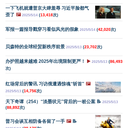
一下飞机就遭普京大肆羞辱 习近平脸都气
歪了
🖼️
(
13,418
次)
2025/5/14
军报一篇报导戳穿习看似风光的假象
(
42,020
次)
2025/5/14
贝森特的全球经贸新秩序前景
(
23,702
次)
2025/5/13
办护照越来越难 2025年出境限制更严！
▶️
(
86,493
2025/5/13
次)
红场背后的警讯 习访俄遭遇惊魂“斩首”
🖼️
(
14,756
次)
2025/5/13
天下奇谭（254）“淡墨状元”背后的一桩公案 📝
2025/5/13
(
88,892
次)
普习会谈互相防备各留了一手
🖼️
📝