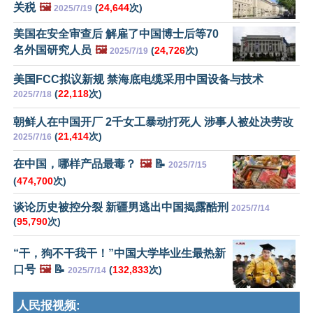
关税
🖼️
(
24,644
次)
2025/7/19
美国在安全审查后 解雇了中国博士后等70
名外国研究人员
🖼️
(
24,726
次)
2025/7/19
美国FCC拟议新规 禁海底电缆采用中国设备与技术
(
22,118
次)
2025/7/18
朝鲜人在中国开厂 2千女工暴动打死人 涉事人被处决劳改
(
21,414
次)
2025/7/16
在中国，哪样产品最毒？
🖼️
📝
2025/7/15
(
474,700
次)
谈论历史被控分裂 新疆男逃出中国揭露酷刑
2025/7/14
(
95,790
次)
“干，狗不干我干！”中国大学毕业生最热新
口号
🖼️
📝
(
132,833
次)
2025/7/14
人民报视频: