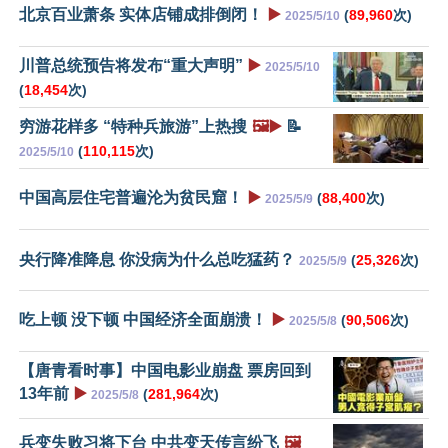
北京百业萧条 实体店铺成排倒闭！
▶️
(
89,960
次)
2025/5/10
川普总统预告将发布“重大声明”
▶️
2025/5/10
(
18,454
次)
穷游花样多 “特种兵旅游”上热搜
🖼️▶️
📝
(
110,115
次)
2025/5/10
中国高层住宅普遍沦为贫民窟！
▶️
(
88,400
次)
2025/5/9
央行降准降息 你没病为什么总吃猛药？
(
25,326
次)
2025/5/9
吃上顿 没下顿 中国经济全面崩溃！
▶️
(
90,506
次)
2025/5/8
【唐青看时事】中国电影业崩盘 票房回到
13年前
▶️
(
281,964
次)
2025/5/8
兵变失败习将下台 中共变天传言纷飞
🖼️