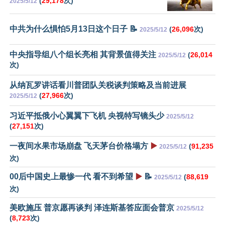
(
29,178
次)
2025/5/12
中共为什么惧怕5月13日这个日子 📝
(
26,096
次)
2025/5/12
中央指导组八个组长亮相 其背景值得关注
(
26,014
2025/5/12
次)
从纳瓦罗讲话看川普团队关税谈判策略及当前进展
(
27,966
次)
2025/5/12
习近平抵俄小心翼翼下飞机 央视特写镜头少
2025/5/12
(
27,151
次)
一夜间水果市场崩盘 飞天茅台价格塌方
▶️
(
91,235
2025/5/12
次)
00后中国史上最惨一代 看不到希望
▶️
📝
(
88,619
2025/5/12
次)
美欧施压 普京愿再谈判 泽连斯基答应面会普京
2025/5/12
(
8,723
次)