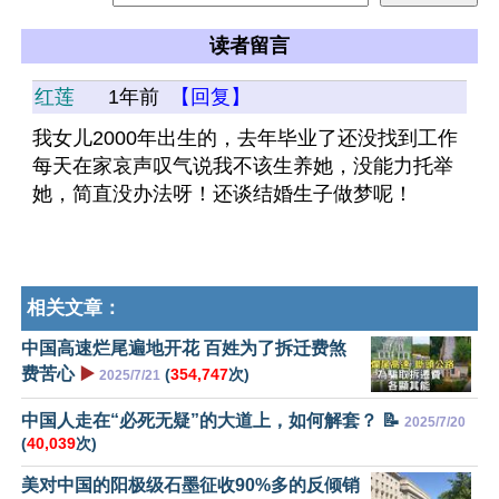
读者留言
红莲
1年前
【回复】
我女儿2000年出生的，去年毕业了还没找到工作
每天在家哀声叹气说我不该生养她，没能力托举
她，简直没办法呀！还谈结婚生子做梦呢！
相关文章：
中国高速烂尾遍地开花 百姓为了拆迁费煞
费苦心
▶️
(
354,747
次)
2025/7/21
中国人走在“必死无疑”的大道上，如何解套？ 📝
2025/7/20
(
40,039
次)
美对中国的阳极级石墨征收90%多的反倾销