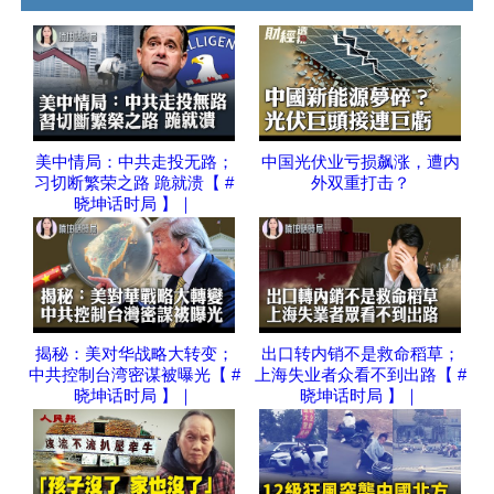
美中情局：中共走投无路；
中国光伏业亏损飙涨，遭内
习切断繁荣之路 跪就溃【 #
外双重打击？
晓坤话时局 】｜
揭秘：美对华战略大转变；
出口转内销不是救命稻草；
中共控制台湾密谋被曝光【 #
上海失业者众看不到出路【 #
晓坤话时局 】｜
晓坤话时局 】｜