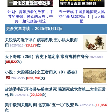
计划生育亲历者的故事 ，中
五一来临 中国多地惊现大风
共的甩锅，民众的反思；中
沙尘暴 犹如末日 ！｜ #人民
共一胎化政策-引流
报
更多文章导读：
2025年5月12日
关税战习近平举白旗唱凯歌 王小洪大败而
归
(
28,179
次)
2025/5/15
天下奇谭（256）官吏下笔定案 常有鬼神在身旁
2025/5/15
(
85,522
次)
小说：大梁英雄传之王者归来（9）盛会3
🖼️
(
623,798
次)
2025/5/15
政法委书记开会带头醉生梦死 喝酒死成党官第二大非正常
死 📝
(
22,620
次)
2025/5/14
美中谈判关键时刻 北京爆“五一〇”政变 📝
(
11,854
2025/5/14
次)