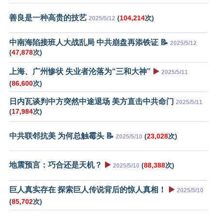
善良是一种高贵的技艺
(
104,214
次)
2025/5/12
中南海陷接班人大战乱局 中共崩盘再添铁证 📝
2025/5/12
(
47,878
次)
上海、广州惨状 失业者沦落为“三和大神”
▶️
2025/5/11
(
86,600
次)
日内瓦谈判中方突然中途退场 美方直击中共命门
2025/5/11
(
17,984
次)
中共联邻抗美 为何总触霉头 📝
(
23,028
次)
2025/5/10
地震预言：巧合还是天机？
▶️
(
88,388
次)
2025/5/10
巨人真实存在 探索巨人传说背后的惊人真相！
▶️
2025/5/10
(
85,702
次)