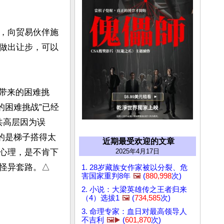
，向贸易伙伴施
做出让步，可以
击带来的困难挑
的困难挑战”已经
共高层因为误
的是梯子搭得太
近期最受欢迎的文章
2025年4月17日
心理，是不肯下
怪异套路。△
1. 28岁藏族女作家被以分裂、危
害国家重判8年
🖼️
(
880,998
次)
2. 小说：大梁英雄传之王者归来
（4）选拔1
🖼️
(
734,585
次)
3. 命理专家：血日对最高领导人
不吉利
🖼️▶️
(
601,870
次)