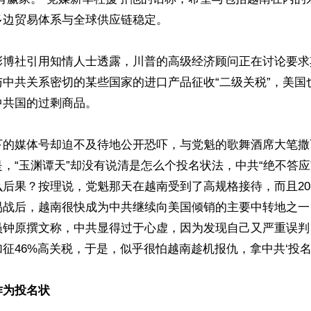
边贸易体系与全球供应链稳定。

彭博社引用知情人士透露，川普的高级经济顾问正在讨论要求
与中共关系密切的某些国家的进口产品征收“二级关税”，美国
共国的过剩商品。

下的媒体号却迫不及待地公开恐吓，与党魁的歌舞酒席大笔撒
，“玉渊谭天”却没有说清是怎么个投名状法，中共“绝不答应
后果？按理说，党魁那天在越南受到了高规格接待，而且20
易战后，越南很快成为中共继续向美国倾销的主要中转地之一
员钟原撰文称，中共显得过于心虚，因为发现自己又严重误判
征46%高关税，于是，似乎很怕越南趁机报仇，拿中共‘投名’了
作为投名状