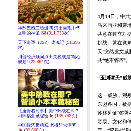
4月14日，中
马来西亚和柬
神韵巴黎三场爆满 演出重现中华
文明的神圣
🖼️
(
311,733
次)
共意在建立对
天下奇谭（232）离魂记 (
91,396
挑战。就在党
次)
天”突然发文威
川普经济顾问点出关税战是“精心
共“绝不答应”。

规划” (
22,364
次)
“玉渊谭天”威
这一威胁，观
东盟各国，被
【唐青看时事】美中热战在即？
苏林见证“签署
习照稿念藏秘密
▶️
(
135,743
次)
贸易、文化和
中国经济极糟糕 老板只求活著！
▶️
(
90,868
次)
示：“贸易战