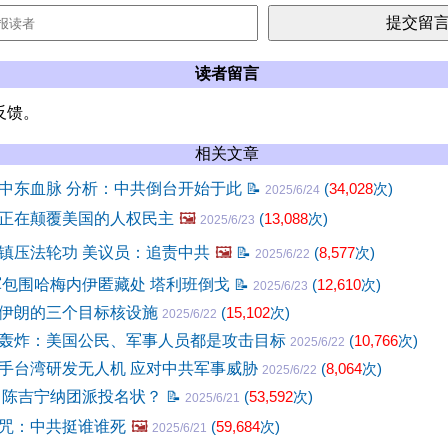
读者留言
反馈。
相关文章
中东血脉 分析：中共倒台开始于此
📝
(
34,028
次)
2025/6/24
正在颠覆美国的人权民主
🖼️
(
13,088
次)
2025/6/23
镇压法轮功 美议员：追责中共
🖼️
📝
(
8,577
次)
2025/6/22
军包围哈梅内伊匿藏处 塔利班倒戈
📝
(
12,610
次)
2025/6/23
伊朗的三个目标核设施
(
15,102
次)
2025/6/22
轰炸：美国公民、军事人员都是攻击目标
(
10,766
次)
2025/6/22
手台湾研发无人机 应对中共军事威胁
(
8,064
次)
2025/6/22
 陈吉宁纳团派投名状？
📝
(
53,592
次)
2025/6/21
咒：中共挺谁谁死
🖼️
(
59,684
次)
2025/6/21