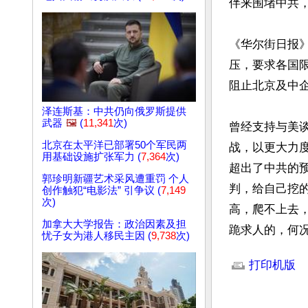
伴来围堵中共，
《华尔街日报
压，要求各国
阻止北京及中企
泽连斯基：中共仍向俄罗斯提供
武器
🖼️
(
11,341
次)
曾经支持与美谈
北京在太平洋已部署50个军民两
战，以更大力度
用基础设施扩张军力 (
7,364
次)
超出了中共的预
郭珍明新疆艺术采风遭重罚 个人
判，给自己挖
创作触犯“电影法” 引争议 (
7,149
次)
高，爬不上去
加拿大大学报告：政治因素及担
跪求人的，何
忧子女为港人移民主因 (
9,738
次)
文章网址: http://w
打印机版