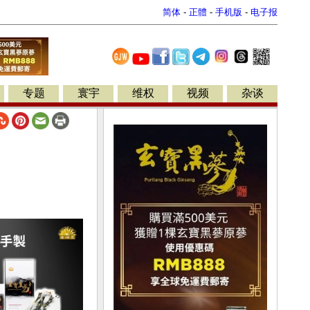
简体
-
正體
-
手机版
-
电子报
专题
寰宇
维权
视频
杂谈