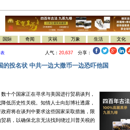
国际
奇闻
灾祸
万象
生活
文化
人气：
20,637
分享：
发表
国的投名状 中共一边大撒币一边恐吓他国
】数十个国家正在寻求与美国进行贸易谈判，
或降低历史性关税。知情人士向彭博社透露，
普政府将在谈判中要求这些国家采取措施，限
的贸易，以确保北京无法找到绕过川普关税的