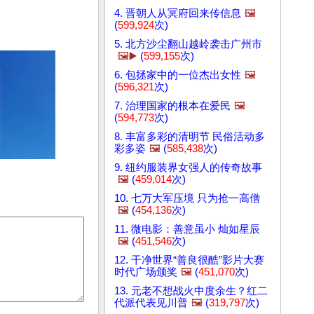
4. 晋朝人从冥府回来传信息
🖼️
(
599,924
次)
5. 北方沙尘翻山越岭袭击广州市
🖼️▶️
(
599,155
次)
6. 包拯家中的一位杰出女性
🖼️
(
596,321
次)
7. 治理国家的根本在爱民
🖼️
(
594,773
次)
8. 丰富多彩的清明节 民俗活动多
彩多姿
🖼️
(
585,438
次)
9. 纽约服装界女强人的传奇故事
🖼️
(
459,014
次)
10. 七万大军压境 只为抢一高僧
🖼️
(
454,136
次)
11. 微电影：善意虽小 灿如星辰
🖼️
(
451,546
次)
12. 干净世界“善良很酷”影片大赛
时代广场颁奖
🖼️
(
451,070
次)
13. 元老不想战火中度余生？红二
代派代表见川普
🖼️
(
319,797
次)