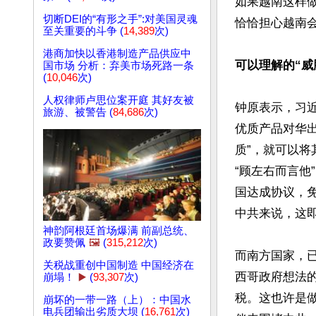
如果越南这样
切断DEI的“有形之手”:对美国灵魂
恰恰担心越南会
至关重要的斗争 (
14,389
次)
港商加快以香港制造产品供应中
可以理解的“威
国市场 分析：弃美市场死路一条
(
10,046
次)
人权律师卢思位案开庭 其好友被
钟原表示，习
旅游、被警告 (
84,686
次)
优质产品对华
质”，就可以
“顾左右而言
国达成协议，
中共来说，这即
神韵阿根廷首场爆满 前副总统、
政要赞佩
🖼️
(
315,212
次)
而南方国家，
关税战重创中国制造 中国经济在
西哥政府想法
崩塌！
▶️
(
93,307
次)
税。这也许是
崩坏的一带一路（上）：中国水
电兵团输出劣质大坝 (
16,761
次)