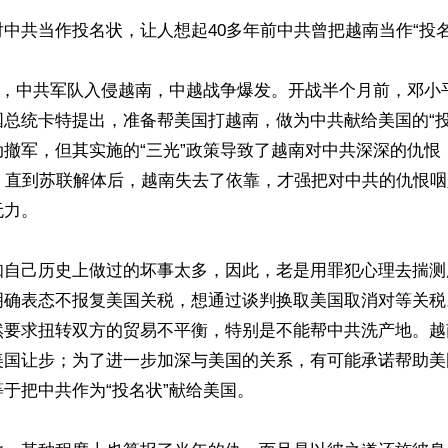
中共当作投名状，让人想起40多年前中共曾把越南当作“投名
17日，中共军队入侵越南，中越战争爆发。开战半个月前，邓
国总统卡特提出，准备帮美国打越南，做为中共献给美国的“投
动撤军，但其实施的“三光”政策导致了越南对中共深深的仇恨
年，直到苏联解体后，越南失去了依靠，才强把对中共的仇恨
力。

知自己历史上做过的坏事太多，因此，老是用罪犯心理去揣测
明确表态不报复美国关税，想通过谈判换取美国取消对等关税
然要求扭转双方的贸易不平衡，特别是不能帮中共洗产地。越
美国让步；为了进一步加深与美国的关系，有可能承诺帮助美
于把中共作为“投名状”献给美国。
