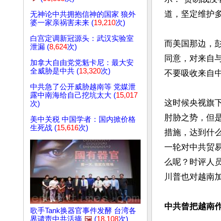
道，坚定维护多
无神论中共拥抱信神的国家 狼外
婆一家亲祸害未来 (
19,210
次)
白宫定调新冠源头：武汉实验室
而美国那边，
泄漏 (
8,624
次)
同意，对来自
加拿大自由党党魁卡尼：最大安
全威胁是中共 (
13,320
次)
不要吸收来自中
中共急了公开威胁越南等 党媒泄
露中南海给自己挖坑太大 (
15,017
这时候央视旗
次)
肘胁之势，但是
美中关税 中国学者：国内掀价格
生死战 (
15,616
次)
措施，达到什么
一轮对中共贸
么呢？时评人
川普也对越南加
中共曾把越南
歌手Tank换器官事件发酵 台湾各
界谴责中共活摘
🖼️
(
18,108
次)