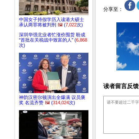
分享至：
中国女子持假学历入读港大硕士
承认两罪将被判刑
🖼️
(
7,022
次)
深圳华强北业者忙涨价囤货 盼成
“首批在关税战中致富的人” (
6,868
次)
读者留言反馈
神韵汉密尔顿演出全爆满 议员褒
奖 名流齐赞
🖼️
(
314,024
次)