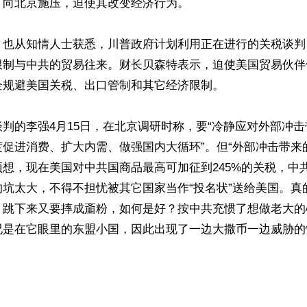
向北京施压，迫使其改变经济行为。

》也从知情人士获悉，川普政府计划利用正在进行的关税谈判
限制与中共的贸易往来。财长贝森特表示，迫使美国贸易伙伴
规避美国关税、出口管制和其它经济限制。

判的李强4月15日，在北京调研时称，要“冷静应对外部冲
促进消费、扩大内需、做强国内大循环”。但“外部冲击带来
想，现在美国对中共国商品最高可加征到245%的关税，中
的坑太大，不得不担忧被其它国家当作“投名状”送给美国。真
，跳下来又要摔成齑粉，如何是好？按中共充惯了想做老大的
况是在它眼里的东盟小国，因此出现了一边大撒币一边威胁的
ww.renminbao.com/rmb/articles/2025/4/17/90078.html