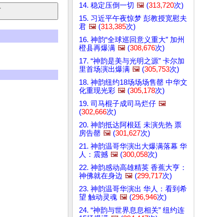
14. 稳定压倒一切
🖼️
(
313,720
次)
15. 习近平午夜惊梦 彭教授宽慰夫
君
🖼️
(
313,385
次)
16. 神韵“全球巡回意义重大” 加州
橙县再爆满
🖼️
(
308,676
次)
17. “神韵是美与光明之源” 卡尔加
里首场演出爆满
🖼️
(
305,753
次)
18. 神韵纽约18场场场售罄 中华文
化重现光彩
🖼️
(
305,178
次)
19. 司马棍子成司马烂仔
🖼️
(
302,666
次)
20. 神韵抵达阿根廷 未演先热 票
房告罄
🖼️
(
301,627
次)
21. 神韵温哥华演出大爆满落幕 华
人：震撼
🖼️
(
300,058
次)
22. 神韵感动高雄精英 香蕉大亨：
神佛就在身边
🖼️
(
299,717
次)
23. 神韵温哥华演出 华人：看到希
望 触动灵魂
🖼️
(
296,946
次)
24. “神韵与世界息息相关” 纽约连