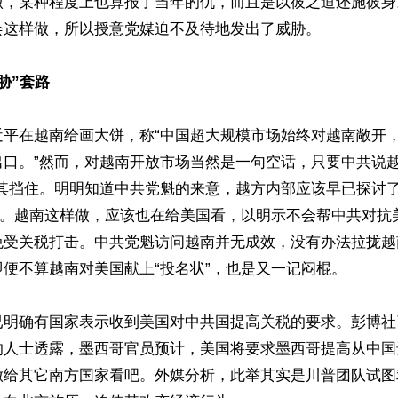
做，某种程度上也算报了当年的仇，而且是以彼之道还施彼身
这样做，所以授意党媒迫不及待地发出了威胁。

胁”套路
近平在越南给画大饼，称“中国超大规模市场始终对越南敞开
出口。”然而，对越南开放市场当然是一句空话，只要中共说越
将其挡住。明明知道中共党魁的来意，越方内部应该早已探讨
他”。越南这样做，应该也在给美国看，以明示不会帮中共对抗
免受关税打击。中共党魁访问越南并无成效，没有办法拉拢越
便不算越南对美国献上“投名状”，也是又一记闷棍。

已明确有国家表示收到美国对中共国提高关税的要求。彭博社
的人士透露，墨西哥官员预计，美国将要求墨西哥提高从中国
做给其它南方国家看吧。外媒分析，此举其实是川普团队试图