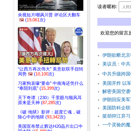
读者暱称:
央视短片嘲讽川普 评论区大翻车
🖼️
(
19,061
次)
欢迎您的留言
伊朗欲断北京
美议员：中共
“让西方再次伟大” 美意欲联手扭转
中共升级跨国
局势
🖼️
(
10,100
次)
美国开炸 以
习家狗哀嚎“要命” 中南海还凭什么
“奉陪到底” (
15,399
次)
解密美国空袭
天下奇谭（230）千里眼与顺风耳
伊朗回应美军
原来是天神 (
87,285
次)
美国防科企联
《破·地狱》影评：超度亡魂，破
挺胡抑江弃习
除心中的地狱 (
93,342
次)
一个灵验的魔
美国宣布禁止辉达H20晶片出口中