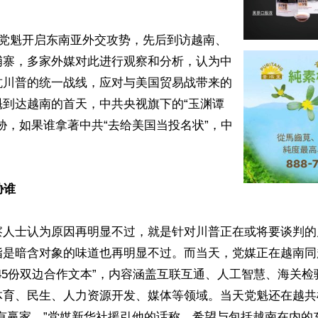
共党魁开启东南亚外交攻势，先后到访越南、
埔寨，多家外媒对此进行观察和分析，认为中
抗川普的统一战线，应对与美国贸易战带来的
魁到达越南的首天，中共央视旗下的“玉渊谭
胁，如果谁拿著中共“去给美国当投名状”，中
胁谁
察人士认为原因再明显不过，就是针对川普正在或将要谈判的
指是暗含对象的味道也再明显不过。而当天，党媒正在越南同
45份双边合作文本”，内容涵盖互联互通、人工智慧、海关
体育、民生、人力资源开发、媒体等领域。当天党魁还在越共
没有赢家。”党媒新华社援引他的话称，希望与包括越南在内的