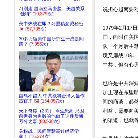
习刚走 越南立马变脸：美越关系
说担心越南要对
“独特” (
10,379
次)
美中热战在即？习照稿念藏秘密
1979年2月
▶️
(
87,785
次)
国，向时任美
30多万留美中国研究生一成是间
谍？ (
7,956
次)
队一个月后主
境又鏖战10
中共，但有心无
也许是中共深
加上现在东盟
留岛不留人 中共欲将台湾人当作
器官库
🖼️
(
154,057
次)
间的商谈，必
利益，需要向
天下奇谭（231） 今生恐高 只因
前世身为男爵的他做了这件后悔
的渠道，也就等
万分之事 (
89,538
次)
关税战，民间智慧高过经济学
家！ (
16,274
次)