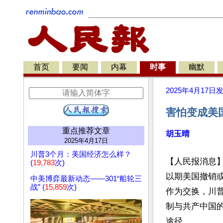
首页
要闻
内幕
时事
幽默
2025年4月17日
害怕变成美
重点推荐文章
胡玉晴
2025年4月17日
川普3个月：美国经济怎么样？
【人民报消息
(
19,783
次)
以期美国撤销
中美博弈最新动态——301“船轮三
战” (
15,859
次)
作为交换，川
制与共产中国
途径。
