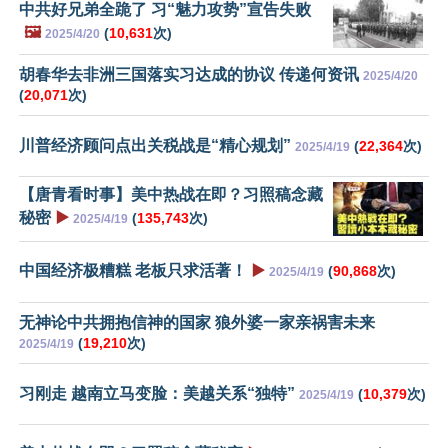
中共好兄弟全跪了 习“魅力攻势”宣告失败
🖼️
(
10,631
次)
2025/4/20
胡春华去非洲三国落实习达成的协议 传递何资讯
2025/4/20
(
20,071
次)
川普经济顾问点出关税战是“精心规划”
(
22,364
次)
2025/4/19
【唐青看时事】美中热战在即？习照稿念藏
秘密
▶️
(
135,743
次)
2025/4/19
中国经济极糟糕 老板只求活著！
▶️
(
90,868
次)
2025/4/19
无神论中共拥抱信神的国家 狼外婆一家亲祸害未来
(
19,210
次)
2025/4/19
习刚走 越南立马变脸：美越关系“独特”
(
10,379
次)
2025/4/19