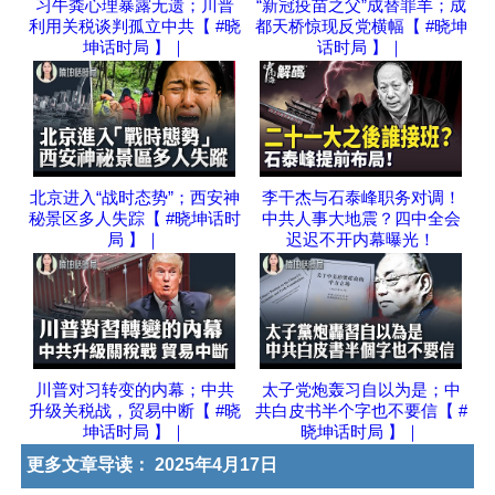
习牛粪心理暴露无遗；川普
“新冠疫苗之父”成替罪羊；成
利用关税谈判孤立中共【 #晓
都天桥惊现反党横幅【 #晓坤
坤话时局 】｜
话时局 】｜
北京进入“战时态势”；西安神
李干杰与石泰峰职务对调！
秘景区多人失踪【 #晓坤话时
中共人事大地震？四中全会
局 】｜
迟迟不开内幕曝光！
川普对习转变的内幕；中共
太子党炮轰习自以为是；中
升级关税战，贸易中断【 #晓
共白皮书半个字也不要信【 #
坤话时局 】｜
晓坤话时局 】｜
更多文章导读：
2025年4月17日