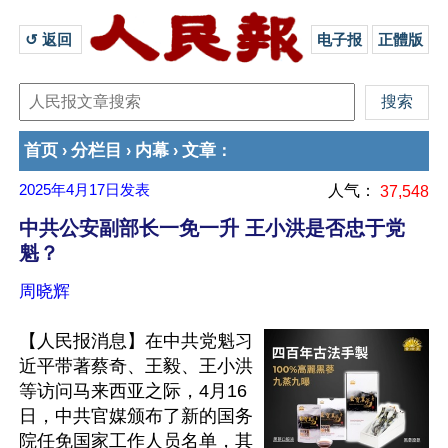
↺ 返回 
电子报
正體版
首页
分栏目
内幕
文章
›
›
›
：
2025年4月17日
发表
人气：
37,548
中共公安副部长一免一升 王小洪是否忠于党
魁？
周晓辉
【人民报消息】在中共党魁习
近平带著蔡奇、王毅、王小洪
等访问马来西亚之际，4月16
日，中共官媒颁布了新的国务
院任免国家工作人员名单，其