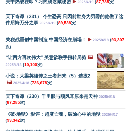
美中热战在即？习照稿念藏秘密
▶️
(
87,785
次)
2025/4/19
天下奇谭（231） 今生恐高 只因前世身为男爵的他做了这
件后悔万分之事
(
89,538
次)
2025/4/19
关税战重创中国制造 中国经济在崩塌！
▶️
(
93,307
2025/4/18
次)
“让西方再次伟大” 美意欲联手扭转局势
🖼️
(
10,100
次)
2025/4/18
小说：大梁英雄传之王者归来（5）选拔2
🖼️
(
736,678
次)
2025/4/18
天下奇谭（230）千里眼与顺风耳原来是天神
2025/4/18
(
87,285
次)
《破·地狱》影评：超度亡魂，破除心中的地狱
2025/4/17
(
93,342
次)