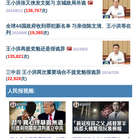
王小洪张又侠发文挺习 京城政局吊诡
🖼️
(
136,707
次)
2024/8/12
全球44国政府收到罪犯新名单 习亲信陈文清、王小洪等在
列
(
19,385
次)
2024/8/6
王小洪再提党魁还是很诡异
🖼️
2024/8/2
(
135,821
次)
三中后 王小洪两次重要场合不提党魁很诡异
2024/7/26
(
22,928
次)
人民报视频: