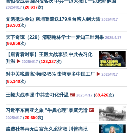
害怕变成美国的投名状 中共一边大撒币一边恐吓他国
(
20,637
次)
2025/4/17
党魁抵达金边 柬埔寨遣送179名台湾人到大陆
2025/4/17
(
16,303
次)
天下奇谭（229）清朝翰林学士一梦知三世因果
2025/4/17
(
86,856
次)
【唐青看时事】王毅大战李强 中共去习化
升温
▶️
(
123,327
次)
2025/4/17
对中关税最高冲到245% 击垮更多中国工厂
▶️
2025/4/17
(
85,140
次)
王毅大战李强 中共去习化升温
🖼️
(
89,426
次)
2025/4/17
习近平东南亚之旅 “牛粪心理”暴露无遗
🖼️
(
20,650
次)
2025/4/17
路透社等再无白宫永久采访权 川普痛批