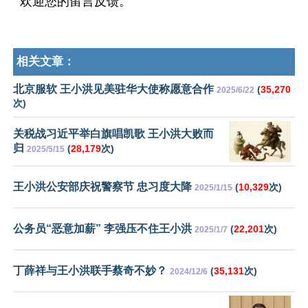
欢迎您的留言反馈。
相关文章：
北京服软 王小洪见美驻华大使称愿意合作
(
35,270
2025/6/22
次)
关税战习近平举白旗唱凯歌 王小洪大败而
归
(
28,179
次)
2025/5/15
王小洪公安部庆祝警察节 忠习度大降
(
10,329
次)
2025/1/15
公务员“恶意加薪” 李强压不住王小洪
(
22,201
次)
2025/1/7
丁薛祥与王小洪联手蔡奇不妙？
(
35,131
次)
2024/12/6