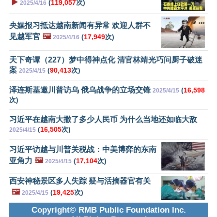
▶️
(
119,057
次)
2025/4/16
央媒报习抵达越南新闻有异常 欢迎人群不
见越军官
🖼️
(
17,949
次)
2025/4/16
天下奇谭（227）梦中得神点化 清官林靖光巧问厨子破迷
案
(
90,413
次)
2025/4/15
泽连斯基邀川普访乌 俄乌战争的立场交锋
(
16,598
2025/4/15
次)
习近平在越南大撒了多少人民币 为什么当地还如临大敌
(
16,505
次)
2025/4/15
习近平访越与川普关税战：中美博弈的东南
亚角力
🖼️
(
17,104
次)
2025/4/15
西安神秘景区多人失踪 疑与活摘器官有关
🖼️
(
19,425
次)
2025/4/15
Copyright© RMB Public Foundation Inc.