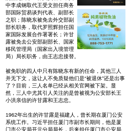
中李成钢取代王受文担任商务
部国际贸易谈判代表、副部长
之职；陈晓东被免去外交部副
部长职务，取代罗照辉担任国
家国际发展合作署署长；许甘
露被免去公安部副部长、国家
移民管理局（国家出入境管理
局）局长职务，由王志忠接替。

被免职的四人中只有陈晓东有新的任命，其他三人
并无下文，这让人不免质疑他们是“被退休”还是出事
了？目前，三人名单已经从相关官网被下架。显
然，三人中尤其引人关注的是曾被视为公安部长王
小洪亲信的许甘露和王志忠。

1962年出生的许甘露是福建人，曾长期在厦门公安
系统工作。习近平担任厦门市副市长期间，他是厦
门市公安局开元分局局长，后来担任厦门市公安局