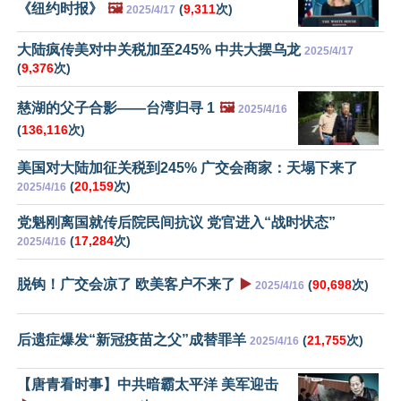
《纽约时报》
🖼️
(
9,311
次)
2025/4/17
大陆疯传美对中关税加至245% 中共大摆乌龙
2025/4/17
(
9,376
次)
慈湖的父子合影——台湾归寻 1
🖼️
2025/4/16
(
136,116
次)
美国对大陆加征关税到245% 广交会商家：天塌下来了
(
20,159
次)
2025/4/16
党魁刚离国就传后院民间抗议 党官进入“战时状态”
(
17,284
次)
2025/4/16
脱钩！广交会凉了 欧美客户不来了
▶️
(
90,698
次)
2025/4/16
后遗症爆发“新冠疫苗之父”成替罪羊
(
21,755
次)
2025/4/16
【唐青看时事】中共暗霸太平洋 美军迎击