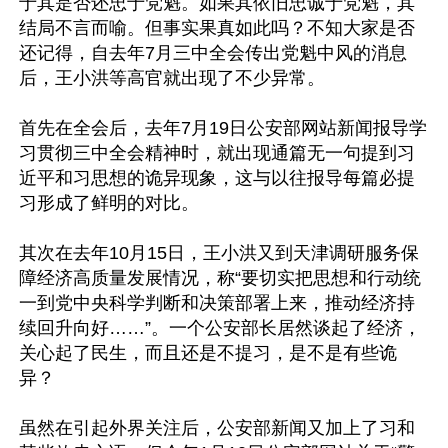
于其是否还忠于党魁。如果其依旧忠诚于党魁，其
结局不言而喻。但事实果真如此吗？不知大家是否
还记得，自去年7月三中全会传出党魁中风的消息
后，王小洪等高官就出现了不少异常。

首先在全会后，去年7月19日公安部网站新闻报导学
习贯彻三中全会精神时，就出现通篇无一句提到习
近平和习思想的诡异现象，这与以往报导每篇必提
习形成了鲜明的对比。

其次在去年10月15日，王小洪又到天津调研服务保
障经济高质量发展情况，称“要切实把思想和行动统
一到党中央科学判断和决策部署上来，推动经济持
续回升向好……”。一个公安部长居然谈起了经济，
关心起了民生，而且还是不提习，是不是有些诡
异？

虽然在引起外界关注后，公安部新闻又加上了习和