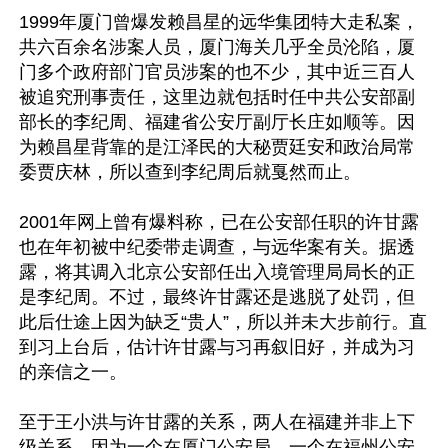
1999年厦门曾爆发赖昌星的远华集团特大走私案，
共六百余名涉案人员，厦门海关几乎全员沦陷，厦
门多个政府部门官员涉案的也不少，其中近三百人
被追究刑事责任，这里边就包括时任中共公安部副
部长的李纪周、福建省公安厅副厅长庄如顺等。因
为赖昌星背靠的是江泽民的大秘贾廷安和政治局常
委贾庆林，所以查到李纪周后就戛然而止。

2001年网上曾有爆料称，已在公安部任职的许甘露
也在年初被中纪委带走调查，与远华案有关。据透
露，将其调入北京公安部任出入境管理局局长的正
是李纪周。不过，最终许甘露还是逃脱了处罚，但
此后仕途上因为缺乏“贵人”，所以并未大步前行。直
到习上台后，估计许甘露与习再叙旧好，并成为习
的亲信之一。

至于王小洪与许甘露的关系，两人在福建并非上下
级关系，因为一个在厦门公安局，一个在福州公安