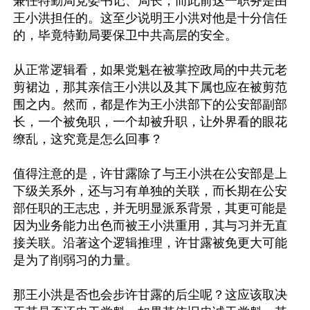
兼任特勤局党委书记、局长，而此前这一职务是由
王小洪担任的。这至少说明王小洪对他是十分信任
的，毕竟特勤局要保卫中共高层的安全。

从正常逻辑看，如果党魁在被掌控政局的中共元老
剪裙边，那其亲信王小洪以及其下属也应在被剪范
围之内。然而，都是作为王小洪部下的公安部副部
长，一个被免职，一个却被升职，让外界看的眼花
缭乱，这究竟是怎么回事？

值得注意的是，许甘露除了与王小洪在公安部是上
下级关系外，还与习有单独的关联，而长期在公安
部任职的王志忠，并无明显派系背景，其更可能是
因为业务能力出色而被王小洪重用，其与习并无直
接关联。沿著这个逻辑推理，许甘露被免更大可能
是为了削弱习的力量。

那王小洪是否也会步许甘露的后尘呢？这应该取决