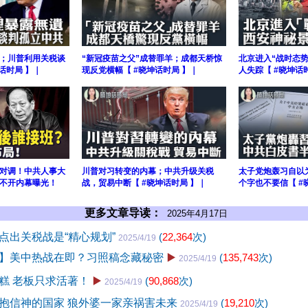
；川普利用关税谈
“新冠疫苗之父”成替罪羊；成都天桥惊
北京进入“战时态
话时局 】｜
现反党横幅【 #晓坤话时局 】｜
人失踪【 #晓坤话
对调！中共人事大
川普对习转变的内幕；中共升级关税
太子党炮轰习自以
不开内幕曝光！
战，贸易中断【 #晓坤话时局 】｜
个字也不要信【 #
更多文章导读：
2025年4月17日
点出关税战是“精心规划”
(
22,364
次)
2025/4/19
】美中热战在即？习照稿念藏秘密
▶️
(
135,743
次)
2025/4/19
糕 老板只求活著！
▶️
(
90,868
次)
2025/4/19
抱信神的国家 狼外婆一家亲祸害未来
(
19,210
次)
2025/4/19