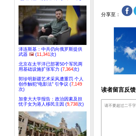
分享至：
泽连斯基：中共仍向俄罗斯提供
武器
🖼️
(
11,341
次)
北京在太平洋已部署50个军民两
用基础设施扩张军力 (
7,364
次)
郭珍明新疆艺术采风遭重罚 个人
创作触犯“电影法” 引争议 (
7,149
读者留言反馈
次)
加拿大大学报告：政治因素及担
忧子女为港人移民主因 (
9,738
次)