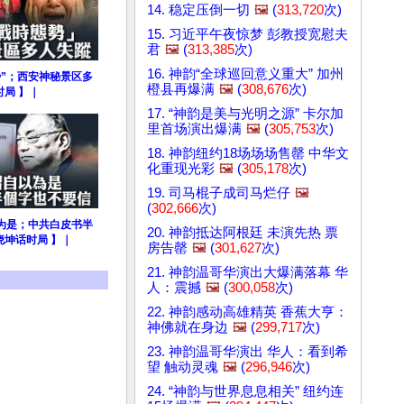
14. 稳定压倒一切
🖼️
(
313,720
次)
15. 习近平午夜惊梦 彭教授宽慰夫
君
🖼️
(
313,385
次)
16. 神韵“全球巡回意义重大” 加州
势”；西安神秘景区多
橙县再爆满
🖼️
(
308,676
次)
时局 】｜
17. “神韵是美与光明之源” 卡尔加
里首场演出爆满
🖼️
(
305,753
次)
18. 神韵纽约18场场场售罄 中华文
化重现光彩
🖼️
(
305,178
次)
19. 司马棍子成司马烂仔
🖼️
(
302,666
次)
为是；中共白皮书半
20. 神韵抵达阿根廷 未演先热 票
晓坤话时局 】｜
房告罄
🖼️
(
301,627
次)
21. 神韵温哥华演出大爆满落幕 华
人：震撼
🖼️
(
300,058
次)
22. 神韵感动高雄精英 香蕉大亨：
神佛就在身边
🖼️
(
299,717
次)
23. 神韵温哥华演出 华人：看到希
望 触动灵魂
🖼️
(
296,946
次)
24. “神韵与世界息息相关” 纽约连