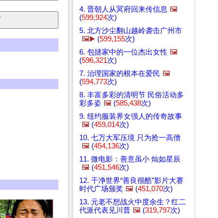
4. 晋朝人从冥府回来传信息
🖼️
(
599,924
次)
5. 北方沙尘翻山越岭袭击广州市
🖼️▶️
(
599,155
次)
6. 包拯家中的一位杰出女性
🖼️
(
596,321
次)
7. 治理国家的根本在爱民
🖼️
(
594,773
次)
8. 丰富多彩的清明节 民俗活动多
彩多姿
🖼️
(
585,438
次)
9. 纽约服装界女强人的传奇故事
🖼️
(
459,014
次)
10. 七万大军压境 只为抢一高僧
🖼️
(
454,136
次)
11. 微电影：善意虽小 灿如星辰
🖼️
(
451,546
次)
12. 干净世界“善良很酷”影片大赛
时代广场颁奖
🖼️
(
451,070
次)
13. 元老不想战火中度余生？红二
代派代表见川普
🖼️
(
319,797
次)