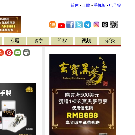
简体
-
正體
-
手机版
-
电子报
专题
寰宇
维权
视频
杂谈