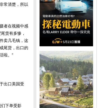
非常清楚，所以
摄者在视频中感
贸尾货有多惨，
件卖几毛钱，这
成尾货，出口的
啦。”

于出口美国受
我们下单受影