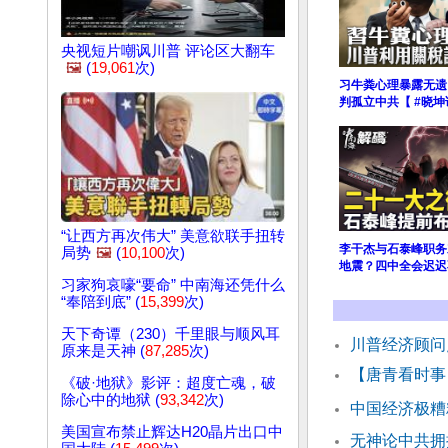
央视短片嘲讽川普 评论区大翻车
🖼️
(
19,061
次)
习牛粪心理暴露无遗
判孤立中共【 #晓坤
“让西方再次伟大” 美意欲联手扭转
李干杰与石泰峰职务
局势
🖼️
(
10,100
次)
地震？四中全会迟迟
习家狗哀嚎“要命” 中南海还凭什么
“奉陪到底” (
15,399
次)
天下奇谭（230）千里眼与顺风耳
川普经济顾问
原来是天神 (
87,285
次)
【唐青看时事
《破·地狱》影评：超度亡魂，破
除心中的地狱 (
93,342
次)
中国经济极糟
美国宣布禁止辉达H20晶片出口中
无神论中共拥