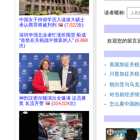
读者暱称:
中国女子持假学历入读港大硕士
承认两罪将被判刑
🖼️
(
7,022
次)
深圳华强北业者忙涨价囤货 盼成
“首批在关税战中致富的人” (
6,868
欢迎您的留言
次)
美国加征关税
川普加征关税
朔尔茨与马克
对当前经济情
神韵汉密尔顿演出全爆满 议员褒
奖 名流齐赞
🖼️
(
314,024
次)
怎么看中国的