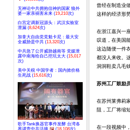
曾经在制造业
无神论中共拥抱信神的国家 狼外
婆一家亲祸害未来 (
19,210
次)
这样的经济形势
白宫定调新冠源头：武汉实验室
泄漏 (
8,624
次)
在浙江嘉兴一
加拿大自由党党魁卡尼：最大安
叹道，在美国
全威胁是中共 (
13,320
次)
这边随便一件
中共急了公开威胁越南等 党媒泄
露中南海给自己挖坑太大 (
15,017
都没人来收。
次)
洞洞鞋卖几毛钱
美中关税 中国学者：国内掀价格
生死战 (
15,616
次)
苏州工厂鼓励
在苏州莱弗莉
阻，工厂将缩短
歌手Tank换器官事件发酵 台湾各
在一段视频中
界谴责中共活摘
🖼️
(
18,108
次)