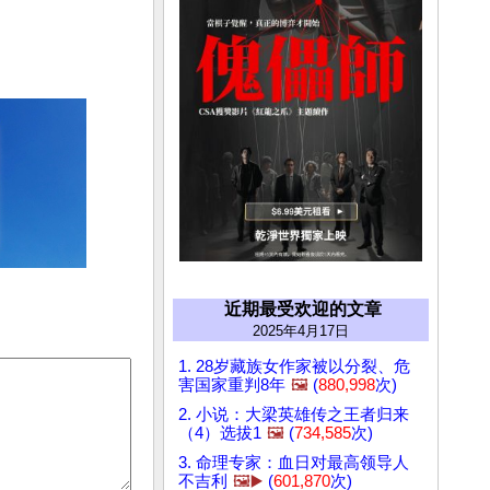
近期最受欢迎的文章
2025年4月17日
1. 28岁藏族女作家被以分裂、危
害国家重判8年
🖼️
(
880,998
次)
2. 小说：大梁英雄传之王者归来
（4）选拔1
🖼️
(
734,585
次)
3. 命理专家：血日对最高领导人
不吉利
🖼️▶️
(
601,870
次)