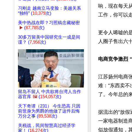
响，现在每天
习刚走 越南立马变脸：美越关系
“独特” (
10,379
次)
工作，你可以走。
美中热战在即？习照稿念藏秘密
▶️
(
87,785
次)
更令人唏嘘的
30多万留美中国研究生一成是间
人圈子售出六十
谍？ (
7,956
次)
电商竞争激烈 
江苏扬州电商
难：“东西卖
留岛不留人 中共欲将台湾人当作
了。今年总的来
器官库
🖼️
(
154,057
次)
天下奇谭（231） 今生恐高 只因
前世身为男爵的他做了这件后悔
据流出的“放假
万分之事 (
89,538
次)
一家电器制造
关税战，民间智慧高过经济学
似放假通知，其
家！ (
16,274
次)