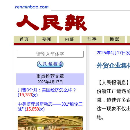
首页
要闻
内幕
时事
幽默
2025年4月17日
外贸企业集
重点推荐文章
2025年4月17日
【人民报消息
川普3个月：美国经济怎么样？
份浙江正遭遇
(
19,783
次)
减，迫使许多企
中美博弈最新动态——301“船轮三
这一现象不仅
战” (
15,859
次)
地。
