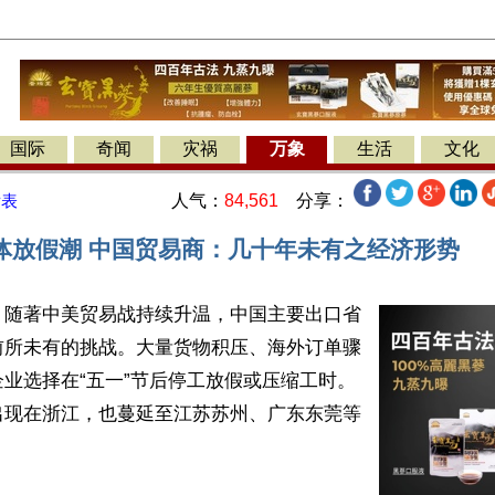
国际
奇闻
灾祸
万象
生活
文化
人气：
84,561
分享：
发表
体放假潮 中国贸易商：几十年未有之经济形势
】随著中美贸易战持续升温，中国主要出口省
前所未有的挑战。大量货物积压、海外订单骤
业选择在“五一”节后停工放假或压缩工时。
出现在浙江，也蔓延至江苏苏州、广东东莞等