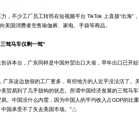
力，不少工厂员工转而在短视频平台 TikTok 上直接“出海
”向美国消费者兜售瑜伽裤、家电、手袋等商品。

“三驾马车仅剩一驾”
生告诉本台，广东同样是中国外贸出口大省，早年出口已开始下
样，广东这边放假的工厂更多，有些地方的人近乎没法活了。
中美贸易到了几乎脱钩的状态。所谓中国经济发展的三驾马车
贸易。中国没什么内需，因为中国人的平均收入占GDP的比
。中国承受不了失去美国市场。”△
ww.renminbao.com/rmb/articles/2025/4/17/90080.html