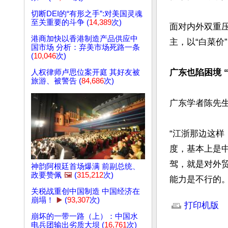
切断DEI的“有形之手”:对美国灵魂
至关重要的斗争 (
14,389
次)
面对内外双重压
港商加快以香港制造产品供应中
主，以“白菜价
国市场 分析：弃美市场死路一条
(
10,046
次)
广东也陷困境 
人权律师卢思位案开庭 其好友被
旅游、被警告 (
84,686
次)
广东学者陈先
“江浙那边这
度，基本上是
驾，就是对外
神韵阿根廷首场爆满 前副总统、
政要赞佩
🖼️
(
315,212
次)
能力是不行的
关税战重创中国制造 中国经济在
文章网址: http://w
崩塌！
▶️
(
93,307
次)
打印机版
崩坏的一带一路（上）：中国水
电兵团输出劣质大坝 (
16,761
次)