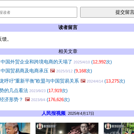
读者留言
反馈。
相关文章
 中国外贸企业和跨境电商的天塌了
(
12,992
次)
2025/4/10
 中国贸易商及电商承压
🖼️
(
9,168
次)
2025/3/12
龙呼吁“重新平衡”欧盟与中国贸易关系
🖼️
(
13,275
次)
2024/4/14
势的几点看法
(
17,919
次)
2023/9/23
经济形势？
🖼️
(
176,626
次)
2023/9/4
人民报视频
2025年4月17日