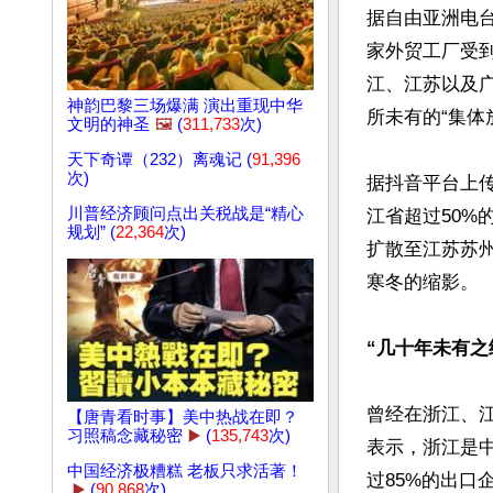
据自由亚洲电台
家外贸工厂受
江、江苏以及
神韵巴黎三场爆满 演出重现中华
所未有的“集体放
文明的神圣
🖼️
(
311,733
次)
天下奇谭（232）离魂记 (
91,396
次)
据抖音平台上传
川普经济顾问点出关税战是“精心
江省超过50%
规划” (
22,364
次)
扩散至江苏苏
寒冬的缩影。

“几十年未有之
曾经在浙江、
【唐青看时事】美中热战在即？
习照稿念藏秘密
▶️
(
135,743
次)
表示，浙江是中
中国经济极糟糕 老板只求活著！
过85%的出口
▶️
(
90,868
次)