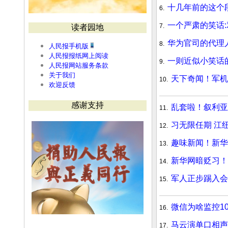
十几年前的这个
6.
一个严肃的笑话
7.
读者园地
华为官司的代理
8.
人民报手机版
人民报报纸网上阅读
一则近似小笑话
9.
人民报网站服务条款
关于我们
天下奇闻！军机
10.
欢迎反馈
感谢支持
乱套啦！叙利亚
11.
习无限任期 江
12.
趣味新闻！新华
13.
新华网暗贬习！
14.
军人正步踢入会
15.
微信为啥监控1
16.
马云演单口相声
17.