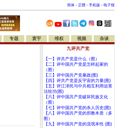
简体
-
正體
-
手机版
-
电子报
专题
寰宇
维权
视频
杂谈
九评共产党
【一】评共产党是什么（图）
【二】评中国共产党是怎样起家的
（图）
【三】评中国共产党暴政(图)
【四】评共产党是反宇宙的力量(图)
【五】评江泽民与中共相互利用迫害
法轮功(图)
【六】评中国共产党破坏民族文化
（图）
【七】评中国共产党的杀人历史(图)
【八】评中国共产党的邪教本质（多
图）
【九】评中国共产党的流氓本性 (图)