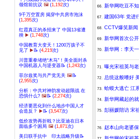
领馆前抗议
🖼️
(
1,192
次)
新华网吃豆不知
66.
9千万空置房 揭穿中共房市泡沫
建国63年 党
67.
(
1,395
次)
CCTV爆笑新
68.
红霞真正的杀招来了 中国13省遭
殃
▶️
(
1,748
次)
新华网首次公开
69.
中国教育大变天！1200万孩子不
新华网：李天一
70.
见了
▶️
📝 (
4,219
次)
川普重拳堵绝“木马”！美全面封杀
中国机器人与逆变器📝 (
1,243
次)
曝光宋祖英与老
71.
菲尔兹奖与共产党无关
🖼️
📝
总统这般嗜好 
72.
(
2,955
次)
蛤蟆大逃亡 江
73.
分析：中共对神韵发动超限战 在
恐惧什么?
🖼️
📝 (
2,274
次)
新华网藏起的就
74.
经济要恶化到什么地步中国人才
彭丽媛陪访 宋
75.
会造反？
▶️
📝 (
3,547
次)
低价攻势再折戟？比亚迪在日本
面临多个困局
🖼️
(
1,871
次)
赵本山向老婆保
76.
美日联手抗中 印太战略升级📝
新华网的宋祖英
77.