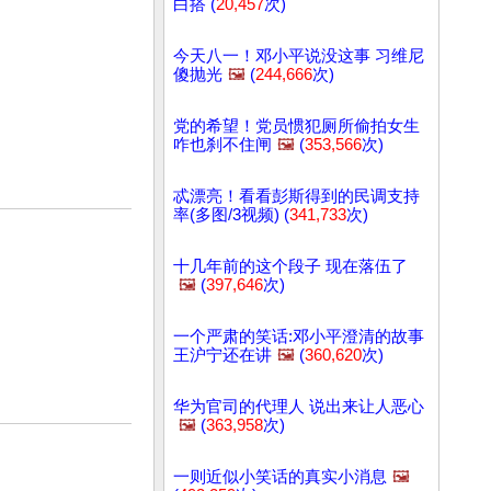
白搭 (
20,457
次)
今天八一！邓小平说没这事 习维尼
傻抛光
🖼️
(
244,666
次)
党的希望！党员惯犯厕所偷拍女生
咋也刹不住闸
🖼️
(
353,566
次)
忒漂亮！看看彭斯得到的民调支持
率(多图/3视频) (
341,733
次)
十几年前的这个段子 现在落伍了
🖼️
(
397,646
次)
一个严肃的笑话:邓小平澄清的故事
王沪宁还在讲
🖼️
(
360,620
次)
华为官司的代理人 说出来让人恶心
🖼️
(
363,958
次)
一则近似小笑话的真实小消息
🖼️