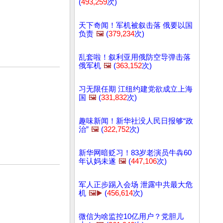
(
493,259
次)
天下奇闻！军机被叙击落 俄要以国
负责
🖼️
(
379,234
次)
乱套啦！叙利亚用俄防空导弹击落
俄军机
🖼️
(
363,152
次)
习无限任期 江纽约建党欲成立上海
国
🖼️
(
331,832
次)
趣味新闻！新华社没人民日报够“政
治”
🖼️
(
322,752
次)
新华网暗贬习！83岁老演员牛犇60
年认妈未遂
🖼️
(
447,106
次)
军人正步踢入会场 泄露中共最大危
机
🖼️▶️
(
456,614
次)
微信为啥监控10亿用户？党胆儿