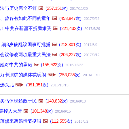
法与历史完全不符
🖼️
(
257,151
次)
2017/11/20
、曾各有如此不同的童年
🖼️
(
498,847
次)
2017/9/25
机！中共在新疆不折腾难受
🖼️
(
221,432
次)
2017/6/29
起,满8岁孩乱议国事可批捕
🖼️
(
218,301
次)
2017/5/9
会议修改两项最重大民法
🖼️
(
206,227
次)
2017/3/12
她对中共的承诺
🖼️
(
155,923
次)
2016/12/22
万卡演讲的媒体忒玩闹
🖼️▶️
(
253,035
次)
2016/11/11
选头儿
🖼️▶️
(
391,351
次)
2016/10/15
买马体现还政于民
🖼️
(
140,832
次)
2016/8/13
"笑掉人大牙
🖼️
(
101,348
次)
2016/6/15
薄熙来离婚情节挺哏
🖼️
(
112,555
次)
2016/6/2