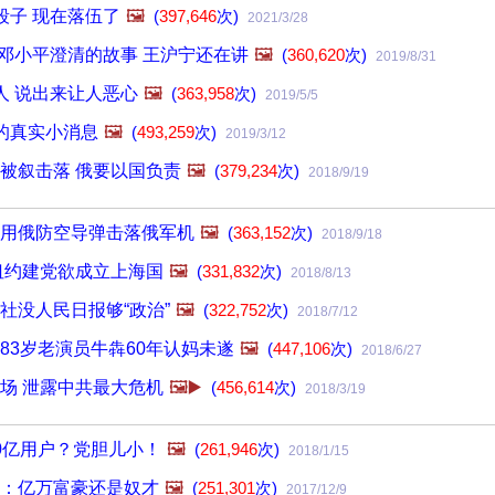
段子 现在落伍了
🖼️
(
397,646
次)
2021/3/28
:邓小平澄清的故事 王沪宁还在讲
🖼️
(
360,620
次)
2019/8/31
人 说出来让人恶心
🖼️
(
363,958
次)
2019/5/5
的真实小消息
🖼️
(
493,259
次)
2019/3/12
被叙击落 俄要以国负责
🖼️
(
379,234
次)
2018/9/19
用俄防空导弹击落俄军机
🖼️
(
363,152
次)
2018/9/18
纽约建党欲成立上海国
🖼️
(
331,832
次)
2018/8/13
社没人民日报够“政治”
🖼️
(
322,752
次)
2018/7/12
83岁老演员牛犇60年认妈未遂
🖼️
(
447,106
次)
2018/6/27
场 泄露中共最大危机
🖼️▶️
(
456,614
次)
2018/3/19
0亿用户？党胆儿小！
🖼️
(
261,946
次)
2018/1/15
：亿万富豪还是奴才
🖼️
(
251,301
次)
2017/12/9