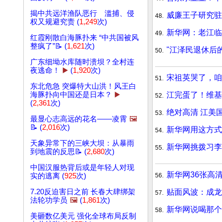
揭中共远洋渔队恶行 滥捕、侵
威廉王子研究驻
48.
权又规避究责 (
1,249
次)
新华网：老江临
49.
红霞刚散白海豚扑来 “中共国被风
整疯了”📝 (
1,621
次)
"江泽民退休后
50.
广东细坳水库随时溃坝？全村连
夜逃命！
▶️
(
1,920
次)
宋祖英哭了，咱
51.
东北危急 突爆特大山洪！风王白
江完蛋了！维基
海豚扑向中国还是日本？
▶️
52.
(
2,361
次)
绝对高清 江美
53.
最显心志高远的花名——凌霄
🖼️
📝 (
2,016
次)
新华网用这方式
54.
天象异常下的三峡大坝：从暴雨
新华网挑拨习李
55.
到地震的反思📝 (
2,680
次)
中国汉服热背后或是年轻人对现
新华网36张高
56.
实的逃离 (
925
次)
贴面风波：成龙
7.20反迫害日之前 长春大肆绑架
57.
法轮功学员
🖼️
(
1,861
次)
新华网说喝那个
58.
美砸数亿美元 强化全球布局反制