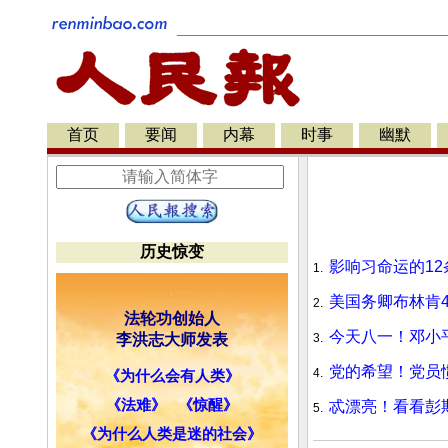
首页
要闻
内幕
时事
幽默
历史惊变
影响习命运的1
1.
美国务卿布林肯
2.
法轮功创始人
今天八一！邓小
李洪志大师发表
3.
党的希望！党员
4.
《为什么会有人类》
《法难》
《惊醒》
忒漂亮！看看彭斯
5.
《为什么人类是迷的社会》