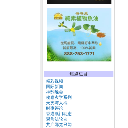
焦点栏目
精彩视频
国际新闻
神韵晚会
秘卷玄学系列
天灾与人祸
时事评论
香港澳门动态
聚焦法轮功
共产邪党丑闻