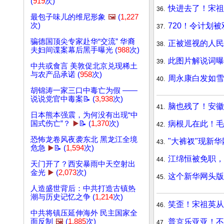
(
919
次)
快进去了！宋祖
36.
最包子味儿的维尼形象
🖼️
(
1,227
720！令计划
次)
37.
骗德国顶尖专家赴华“交流” 华裔
正被巡视的人民
38.
夫妇间谍案幕后黑手曝光 (
988
次)
此图片解说词曝
39.
中共或食言 美敦促北京兑现稀土
与农产品承诺 (
958
次)
周永康白发如雪
40.
胡锦涛一家三口中毒亡为假 ——
说说党官中毒案📝 (
3,938
次)
脑也残了！安徽
41.
日本熊本强震，为何没有出现“中
病根儿在此！毛
国式伤亡”？
▶️
📝 (
1,370
次)
42.
恐怖龙卷风夜袭东北 黑龙江全境
"大裤衩"现新
43.
危急
▶️
📝 (
1,594
次)
江绵恒被免职，
44.
天门开了？西安暴雨中天空射出
金光
▶️
(
2,073
次)
这个新华网头版
45.
人造盛世背后：中共打造古镇热
潮与历史记忆之争 (
1,214
次)
笑歪！宋祖英从
46.
中共将镇压延伸海外 民主国家全
普京乐亚亚！不
面反制
🖼️
(
1,885
次)
47.