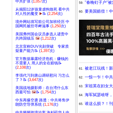
中共扩张 (
1,057
次)
"春晚钉子户"
59.
从揭阳12岁孩童虐狗致死 看中共
要美国赔偿！中
60.
对人性的魔变
▶️
📝 (
2,254
次)
境外网站填写前公司加班经历 中
国网民被控寻衅滋事 (
1,250
次)
美国弗州国会议员参选人谴责中
共跨国镇压
🖼️
(
1,212
次)
北京宣称DUV光刻突破 专家质
疑量产能力📝 (
1,397
次)
官方数据暴露经济危机：赚钱的
不需要人 用人的全在赔钱📝
(
2,108
次)
被老江玩残！新
61.
李强代习到唐山调研慰问 习怎么
一惊一乍！中共
62.
了？📝 (
3,647
次)
宋祖英在妇女大
63.
美国战地摄影师：在台湾什么东
西最可怕
🖼️
📝 (
1,754
次)
海军脦瑟啥呀，
64.
中东再爆空袭 路透：中共将售伊
谁这么损？！刊
65.
朗防空导弹系统 (
1,176
次)
中共频频跨境迫害 洛杉矶华人中