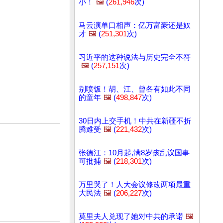
小！
🖼️
(
261,946
次)
马云演单口相声：亿万富豪还是奴
才
🖼️
(
251,301
次)
习近平的这种说法与历史完全不符
🖼️
(
257,151
次)
别喷饭！胡、江、曾各有如此不同
的童年
🖼️
(
498,847
次)
30日内上交手机！中共在新疆不折
腾难受
🖼️
(
221,432
次)
张德江：10月起,满8岁孩乱议国事
可批捕
🖼️
(
218,301
次)
万里哭了！人大会议修改两项最重
大民法
🖼️
(
206,227
次)
莫里夫人兑现了她对中共的承诺
🖼️