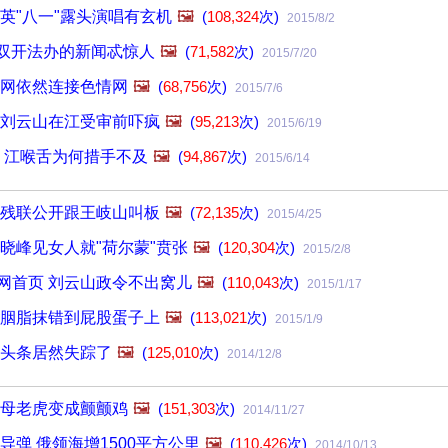
英"八一"露头演唱有玄机
🖼️
(
108,324
次)
2015/8/2
被双开法办的新闻忒惊人
🖼️
(
71,582
次)
2015/7/20
网依然连接色情网
🖼️
(
68,756
次)
2015/7/6
刘云山在江受审前吓疯
🖼️
(
95,213
次)
2015/6/19
 江喉舌为何措手不及
🖼️
(
94,867
次)
2015/6/14
残联公开跟王岐山叫板
🖼️
(
72,135
次)
2015/4/25
晓峰见女人就"荷尔蒙"贲张
🖼️
(
120,304
次)
2015/2/8
华网首页 刘云山政令不出窝儿
🖼️
(
110,043
次)
2015/1/17
胭脂抹错到屁股蛋子上
🖼️
(
113,021
次)
2015/1/9
头条居然失踪了
🖼️
(
125,010
次)
2014/12/8
母老虎变成颤颤鸡
🖼️
(
151,303
次)
2014/11/27
导弹 俄领海增1500平方公里
🖼️
(
110,426
次)
2014/10/13