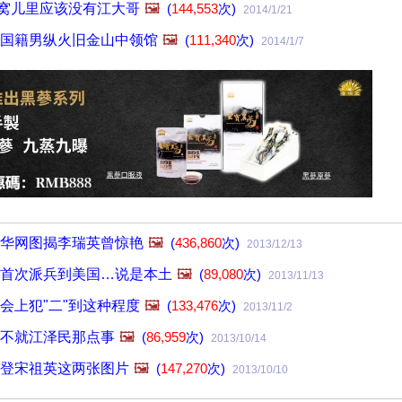
被窝儿里应该没有江大哥
🖼️
(
144,553
次)
2014/1/21
国籍男纵火旧金山中领馆
🖼️
(
111,340
次)
2014/1/7
华网图揭李瑞英曾惊艳
🖼️
(
436,860
次)
2013/12/13
首次派兵到美国…说是本土
🖼️
(
89,080
次)
2013/11/13
会上犯"二"到这种程度
🖼️
(
133,476
次)
2013/11/2
不就江泽民那点事
🖼️
(
86,959
次)
2013/10/14
登宋祖英这两张图片
🖼️
(
147,270
次)
2013/10/10