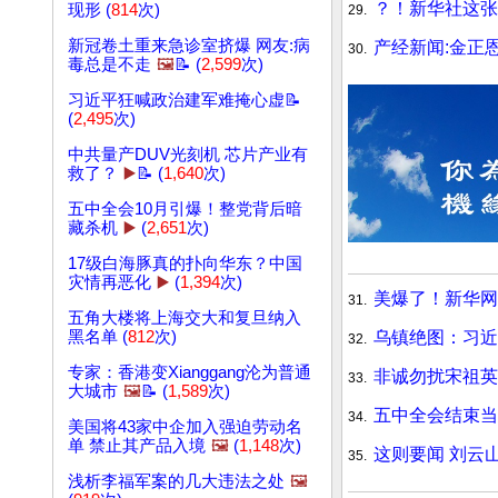
？！新华社这张
现形 (
814
次)
29.
新冠卷土重来急诊室挤爆 网友:病
产经新闻:金正
30.
毒总是不走
🖼️
📝 (
2,599
次)
习近平狂喊政治建军难掩心虚📝
(
2,495
次)
中共量产DUV光刻机 芯片产业有
救了？
▶️
📝 (
1,640
次)
五中全会10月引爆！整党背后暗
藏杀机
▶️
(
2,651
次)
17级白海豚真的扑向华东？中国
灾情再恶化
▶️
(
1,394
次)
美爆了！新华网
31.
五角大楼将上海交大和复旦纳入
乌镇绝图：习近
黑名单 (
812
次)
32.
专家：香港变Xianggang沦为普通
非诚勿扰宋祖英
33.
大城市
🖼️
📝 (
1,589
次)
五中全会结束当
34.
美国将43家中企加入强迫劳动名
单 禁止其产品入境
🖼️
(
1,148
次)
这则要闻 刘云
35.
浅析李福军案的几大违法之处
🖼️