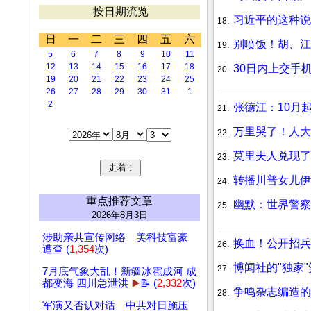
按日期流览
习近平的这种说
18.
日
一
二
三
四
五
六
别喷饭！胡、江
19.
5
6
7
8
9
10
11
12
13
14
15
16
17
18
30日内上交手
20.
19
20
21
22
23
24
25
26
27
28
29
30
31
1
2
张德江：10月
21.
万里哭了！人大
22.
莫里夫人兑现了
23.
转播川普女儿伊
24.
重点推荐文章
幽默：世界警察
25.
2026年8月3日
涉助亲共宣传网络 美科技富豪
换血！公开招兵
26.
遭查 (
1,354
次)
博闻社的"独家
27.
7月底气象大乱！新疆冰雹成河 成
都变海 四川急泄洪
▶️
📝 (
2,332
次)
争鸣杂志编造的
28.
军演又否认对话 中共对日施压