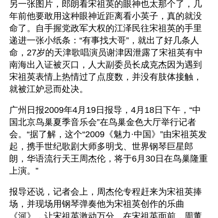
另一张图片，郎朗看宋祖英的眼神也太那个了，几
年前他要敢用这种眼神近距离看小英子，真的就没
命了。自手握党政军大权的江泽民往宋祖英的手里
递进一张小纸条：“有事找大哥”，就出了好几条人
命，27岁的天津歌唱演员谢津因泄露了宋祖英有中
南海出入证被灭口，人大副委员长成克杰因为遇到
宋祖英表情上热情过了点度数，并没有肢体接触，
就被江妒忌而处决。
广州日报2009年4月19日报导，4月18日下午，“中
国北京鸟巢夏季音乐会”在鸟巢金色大厅举行记者
会。“据了解，这个“2009《魅力·中国》”由宋祖英发
起，携手世纪歌剧大师多明戈、世界钢琴巨星郎
朗，华语流行天王周杰伦，将于6月30日在鸟巢隆重
上演。”
报导还说，记者会上，周杰伦专程赶来为宋祖英捧
场，并现场用钢琴弹奏他为宋祖英创作的乐曲
《河》，让宋祖英激动万分。在宋祖英面前，周董