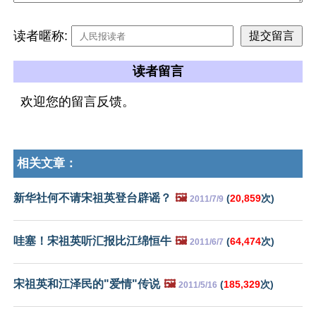
读者暱称:
读者留言
欢迎您的留言反馈。
相关文章：
新华社何不请宋祖英登台辟谣？
🖼️
(
20,859
次)
2011/7/9
哇塞！宋祖英听汇报比江绵恒牛
🖼️
(
64,474
次)
2011/6/7
宋祖英和江泽民的"爱情"传说
🖼️
(
185,329
次)
2011/5/16