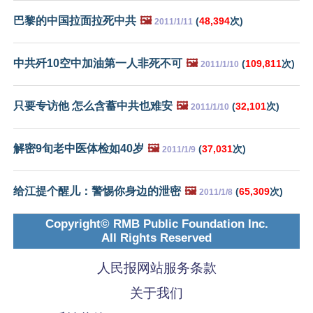
巴黎的中国拉面拉死中共
🖼️
(
48,394
次)
2011/1/11
中共歼10空中加油第一人非死不可
🖼️
(
109,811
次)
2011/1/10
只要专访他 怎么含蓄中共也难安
🖼️
(
32,101
次)
2011/1/10
解密9旬老中医体检如40岁
🖼️
(
37,031
次)
2011/1/9
给江提个醒儿：警惕你身边的泄密
🖼️
(
65,309
次)
2011/1/8
Copyright© RMB Public Foundation Inc.
All Rights Reserved
人民报网站服务条款
关于我们