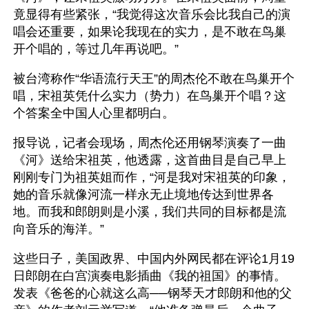
竟显得有些紧张，“我觉得这次音乐会比我自己的演
唱会还重要，如果论我现在的实力，是不敢在鸟巢
开个唱的，等过几年再说吧。”
被台湾称作“华语流行天王”的周杰伦不敢在鸟巢开个
唱，宋祖英凭什么实力（势力）在鸟巢开个唱？这
个答案全中国人心里都明白。
报导说，记者会现场，周杰伦还用钢琴演奏了一曲
《河》送给宋祖英，他透露，这首曲目是自己早上
刚刚专门为祖英姐而作，“河是我对宋祖英的印象，
她的音乐就像河流一样永无止境地传达到世界各
地。而我和郎朗则是小溪，我们共同的目标都是流
向音乐的海洋。”
这些日子，美国政界、中国内外网民都在评论1月19
日郎朗在白宫演奏电影插曲《我的祖国》的事情。
发表《爸爸的心就这么高──钢琴天才郎朗和他的父