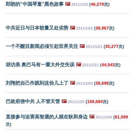
郎朗的“中国琴童”黑色故事
🖼️
(
46,279
次)
2011/1/23
中共近日与日本较量又处劣势
🖼️
(
38,967
次)
2011/1/22
一个不醒目新闻必须引起世界关注
🖼️
(
35,277
次)
2011/1/21
胡访美 奥巴马有一重大外交失误
🖼️
(
44,543
次)
2011/1/21
刘翔把自己作践到这份儿上了
🖼️
(
38,698
次)
2011/1/20
巴政府傍中共 人不管天管
🖼️
(
100,684
次)
2011/1/20
直接参与迫害高智晟的人就在耿和身边
🖼️
(
61,089
2011/1/20
次)