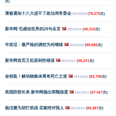
次)
薄被通知十八大进不了政治局常委会
(
78,275
次)
2011/1/14
新华网:毛感动世界的28句名言
🖼️
(
40,315
次)
2011/1/14
半笑话：最严格的调控为何继续
🖼️
(
99,666
次)
2011/1/14
新华网首页又犯原则性错误
🖼️
(
36,221
次)
2011/1/13
金钥匙！解动物集体离奇死亡之迷
🖼️
(
62,706
次)
2011/1/12
美国防部长来 新华网抛出两颗核蛋
🖼️
(
37,427
次)
2011/1/11
杨洁篪为胡打前战 花絮绝对惊人
🖼️
(
60,367
次)
2011/1/11