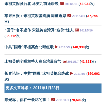
宋祖英闹骚台北 马英九前途暗淡
🖼️
(
56,031
次)
2011/5/11
苹果日报：宋祖英攻蛋圆满 周董送屌
🖼️
(
37,745
2011/5/10
次)
“国母”名不虚传 宋祖英台湾秀“造价”惊人
🖼️
2011/5/10
(
35,712
次)
中共“国母”宋祖英台北唱红歌
▶️
(
148,330
次)
2011/5/9
宋祖英的个唱主持人在台湾最背气
🖼️
(
41,821
次)
2011/5/7
长青论坛：中共“国母”宋祖英抵台统战
▶️
(
150,003
2011/5/7
次)
更多文章导读：
2011年1月28日
陈光标，你在干最坏的事！
🖼️
(
79,506
次)
2011/1/31