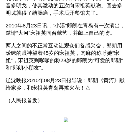
音多明戈，使其激动的五次向宋祖英献吻。回去多
明戈就得了结肠癌，手术后开餐馆去了。
2010年8月23日讯，“小溪”郎朗在青岛有一次演出，
邀请“大河”宋祖英同台献艺，并献上自己的吻。
两人之间的不正常互动让观众们备感兴奋，郎朗用
暧昧的眼神望着45岁的宋祖英，肉麻的称呼她“宋
姐”，宋祖英则嗲嗲的称28岁的郎朗为“可爱的郎朗”
和“郎朗小朋友”。
辽沈晚报2010年08月23日报导说：郎朗《黄河》献
给家乡，和宋祖英青岛再擦火花！△
（人民报首发）