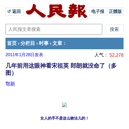
↺ 返回 
电子报
正體版
首页
分栏目
时事
文章
›
›
›
：
2011年1月28日
发表
人气：
52,278
几年前用这眼神看宋祖英 郎朗就没命了（多
图）
鄂新
女人的手不是这么吻法儿的！