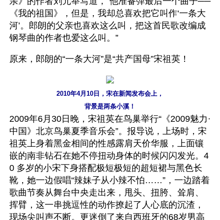
亲》的作者刘元举写道，“他准备弹最后一个曲子──
《我的祖国》，但是，我却总喜欢把它叫作‘一条大
河’。郎朗的父亲也喜欢这么叫，把这首民歌改编成
钢琴曲的作者也爱这么叫。” 
原来，郎朗的“一条大河”是“共产国母”宋祖英！
2010年4月10日，宋在新闻发布会上，
背景是两条小溪！
2009年6月30日晚，宋祖英在鸟巢举行“《2009魅力·
中国》北京鸟巢夏季音乐会”。报导说，上场时，宋
祖英上身着黑金相间的性感露肩天价华服，上面镶
嵌的南非钻石在她不停扭动身体的时候闪闪发光。4
0 多岁的小宋下身搭配极短极短的超短裙与黑色长
靴，她一边假唱“辣妹子从小辣不怕……”，一边踏着
歌曲节奏从舞台中央走出来，甩头、扭胯、耸肩、
挥臂，这一串挑逗性的动作撩起了人心底的沉渣，
现场尖叫声不断。更迷倒了来自西班牙的68岁男高