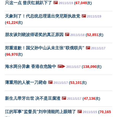
只这一点 曾庆红就趴下了
🖼️
(
67,049
次)
2011/1/19
天象到了！代总统总理退出突尼斯执政党
🖼️
2011/1/19
(
41,224
次)
朋友谈刘晓波得诺奖的真正原因
🖼️
(
52,851
次)
2011/1/18
郑重道歉！国父孙中山从未主张“联俄联共”
🖼️
2011/1/17
(
66,970
次)
海水两分异象 香港在危险中
🖼️▶️
(
138,090
次)
2011/1/17
薄重用的人被一刀毙命
🖼️
(
53,101
次)
2011/1/17
新生儿带牙出世 决不是豆腐渣
🖼️
(
47,136
次)
2011/1/17
江的军事"监督员"刘华清能闭上眼睛了
🖼️
(
70,165
2011/1/15