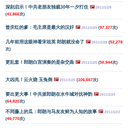
深刻启示！中共老朋友独裁30年一夕打住
🖼️
2011/1/29
(
41,866
次)
曾庆红的爹：毛主席是最大的汉奸
🖼️
(
97,377
次)
2011/1/29
几年前用这眼神看宋祖英 郎朗就没命了
🖼️
(
52,278
2011/1/28
次)
更乱套！郎朗白宫演奏的是杂交曲
🖼️
(
50,944
次)
2011/1/26
大凶兆！云火烧 玉兔倒
🖼️
(
106,667
次)
2011/1/25
要出更大事！中共派郎朗在水牛城对抗神韵
🖼️
2011/1/25
(
64,820
次)
不同藤上的瓜：郎朗与马友友鲜为人知的故事
🖼️
2011/1/23
(
49,770
次)