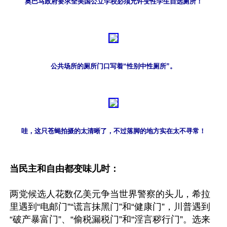
奥巴马政府要求全美国公立学校必须允许变性学生自选厕所！
公共场所的厕所门口写着“性别中性厕所”。
哇，这只苍蝇拍摄的太清晰了，不过落脚的地方实在太不寻常！
当民主和自由都变味儿时：
两党候选人花数亿美元争当世界警察的头儿，希拉
里遇到“电邮门”“谎言抹黑门”和“健康门”，川普遇到
“破产暴富门”、“偷税漏税门”和“淫言秽行门”。选来