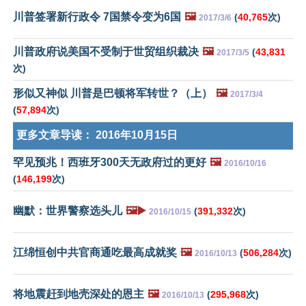
川普签署新行政令 7国禁令变为6国
🖼️
(
40,765
次)
2017/3/6
川普政府说美国不受制于世贸组织裁决
🖼️
(
43,831
2017/3/5
次)
形似又神似 川普是巴顿将军转世？（上）
🖼️
2017/3/4
(
57,894
次)
更多文章导读：
2016年10月15日
罕见预兆！西班牙300天无政府过的更好
🖼️
2016/10/16
(
146,199
次)
幽默：世界警察选头儿
🖼️▶️
(
391,332
次)
2016/10/15
江绵恒创中共官商通吃最高成就奖
🖼️
(
506,284
次)
2016/10/13
将地震赶到地壳深处的恩主
🖼️
(
295,968
次)
2016/10/13