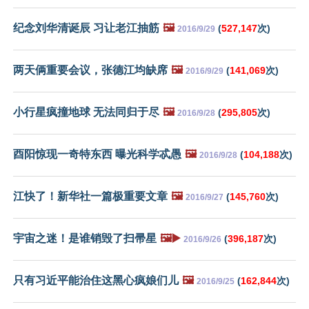
纪念刘华清诞辰 习让老江抽筋
🖼️
(
527,147
次)
2016/9/29
两天俩重要会议，张德江均缺席
🖼️
(
141,069
次)
2016/9/29
小行星疯撞地球 无法同归于尽
🖼️
(
295,805
次)
2016/9/28
酉阳惊现一奇特东西 曝光科学忒愚
🖼️
(
104,188
次)
2016/9/28
江快了！新华社一篇极重要文章
🖼️
(
145,760
次)
2016/9/27
宇宙之迷！是谁销毁了扫帚星
🖼️▶️
(
396,187
次)
2016/9/26
只有习近平能治住这黑心疯娘们儿
🖼️
(
162,844
次)
2016/9/25