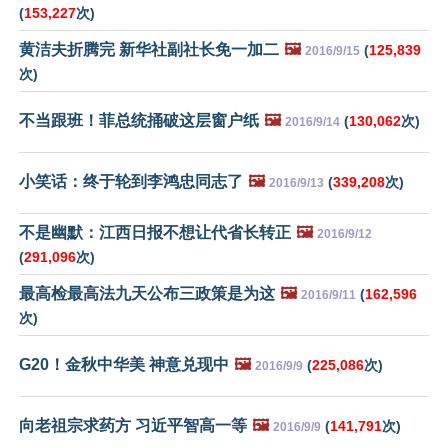
(
153,227
次)
黄洁夫折腾完 新华社副社长免一加二
🖼️
(
125,839
2016/9/15
次)
不当跟班！菲总统捅破这层窗户纸
🖼️
(
130,062
次)
2016/9/14
小笑话：终于轮到李鸿忠同志了
🖼️
(
339,208
次)
2016/9/13
不是幽默：江西日报不想让代省长转正
🖼️
2016/9/12
(
291,096
次)
最高检最高法九天公布三政策是为这
🖼️
(
162,596
2016/9/11
次)
G20！金秋中华美 神意兑现中
🖼️
(
225,086
次)
2016/9/9
向老祖宗求药方 习近平智高一等
🖼️
(
141,791
次)
2016/9/9