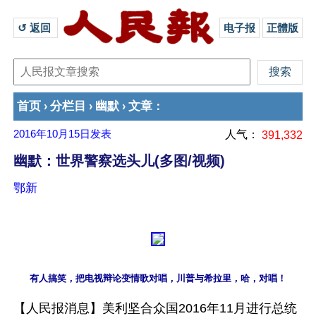
↺ 返回 
电子报
正體版
首页
分栏目
幽默
文章
›
›
›
：
2016年10月15日
发表
人气：
391,332
幽默：世界警察选头儿(多图/视频)
鄂新
有人搞笑，把电视辩论变情歌对唱，川普与希拉里，哈，对唱！
【人民报消息】美利坚合众国2016年11月进行总统