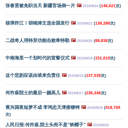
张春贤被免职当天 新疆官场倒一片
🖼️
(
146,621
次)
2016/9/24
核弹炸江！胡锦涛文选全国发行
🖼️
(
138,288
次)
2016/9/22
二战奇人用特异功能击败希特勒
🖼️
(
88,838
次)
2016/9/20
中南海里一个划时代的宣誓仪式
🖼️
(
151,019
次)
2016/9/19
这个悲剧应该由谁来负责任
🖼️
(
137,039
次)
2016/9/18
何祚庥院士的最后一蹦高儿
🖼️
(
236,346
次)
2016/9/17
黄兴国夜短梦不成 李鸿忠天津接镣铐
🖼️
(
518,769
2016/9/16
次)
人民日报:何祚庥,院士头衔不是"铁帽子"
🖼️
2016/9/16