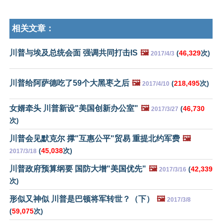
相关文章：
川普与埃及总统会面 强调共同打击IS
🖼️
(
46,329
次)
2017/4/3
川普给阿萨德吃了59个大黑枣之后
🖼️
(
218,495
次)
2017/4/10
女婿牵头 川普新设"美国创新办公室"
🖼️
(
46,730
2017/3/27
次)
川普会见默克尔 撑"互惠公平"贸易 重提北约军费
🖼️
(
45,038
次)
2017/3/18
川普政府预算纲要 国防大增"美国优先"
🖼️
(
42,339
2017/3/16
次)
形似又神似 川普是巴顿将军转世？（下）
🖼️
2017/3/8
(
59,075
次)