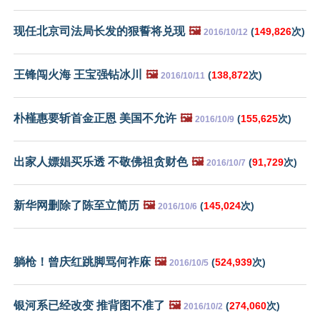
现任北京司法局长发的狠誓将兑现
🖼️
(
149,826
次)
2016/10/12
王锋闯火海 王宝强钻冰川
🖼️
(
138,872
次)
2016/10/11
朴槿惠要斩首金正恩 美国不允许
🖼️
(
155,625
次)
2016/10/9
出家人嫖娼买乐透 不敬佛祖贪财色
🖼️
(
91,729
次)
2016/10/7
新华网删除了陈至立简历
🖼️
(
145,024
次)
2016/10/6
躺枪！曾庆红跳脚骂何祚庥
🖼️
(
524,939
次)
2016/10/5
银河系已经改变 推背图不准了
🖼️
(
274,060
次)
2016/10/2