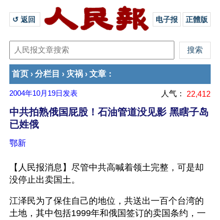
↺ 返回 
电子报
正體版
首页
分栏目
灾祸
文章
›
›
›
：
2004年10月19日
发表
人气：
22,412
中共拍熟俄国屁股！石油管道没见影 黑瞎子岛
已姓俄
鄂新
【人民报消息】尽管中共高喊着领土完整，可是却
没停止出卖国土。
江泽民为了保住自己的地位，共送出一百个台湾的
土地，其中包括1999年和俄国签订的卖国条约，一