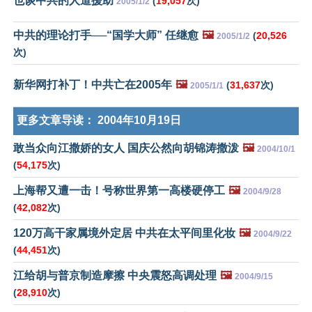
也谈中共的人道援助
(
19,057
次)
2005/1/2
中共的理论打手──“国学大师” 任继愈
🖼️
(
20,526
2005/1/2
次)
新华网打补丁！中共亡在2005年
🖼️
(
31,637
次)
2005/1/1
更多文章导读：
2004年10月19日
敢当众向江撒娇的女人 国庆公然向胡锦涛撒泼
🖼️
2004/10/1
(
54,175
次)
上海帮又遭一击！号称世界第一高楼硬停工
🖼️
2004/9/28
(
42,082
次)
120万高干家属境外定居 中共在太平间里化妆
🖼️
2004/9/22
(
44,451
次)
江给胡与普京制造摩擦 中央震怒高调处理
🖼️
2004/9/15
(
28,910
次)