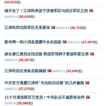
(
42,913
次)
镇不住了！江泽民奔波于济南军区与武汉军区之间
🖼️
(
38,439
次)
2004/7/14
江泽民和沈阳军区关系紧张
🖼️
(
36,723
次)
2004/7/12
新华网一则小消息透露中央在掐架
🖼️
(
27,497
次)
2004/7/12
姘头替江第四次找后路 野战军骂咧子要崩军委主席
🖼️
(
46,267
次)
2004/7/11
江泽民四次准备后路揭秘
🖼️
(
35,845
次)
2004/7/11
中共官方透露江泽民“为法轮功活着”的几件趣闻
🖼️
(
37,275
次)
2004/7/11
11个月清洗两百万党员！中共队伍不减肥有诀窍
🖼️
(
35,080
次)
2004/7/9