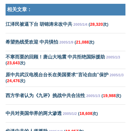
相关文章：
江泽民被逼下台 胡锦涛未改中共
(
28,320
次)
2005/1/4
希望热线受欢迎 中共惧怕
(
21,088
次)
2005/1/9
不寒而栗的回顾！唐山大地震 中共拒绝国际援助
2005/1/3
(
23,643
次)
原中共武汉电视台台长在美国要求“言论自由”保护
2005/1/3
(
24,476
次)
西方学者认为《九评》挑战中共合法性
(
19,988
次)
2005/1/3
中共对美国华界的两大渗透
(
18,608
次)
2005/1/2