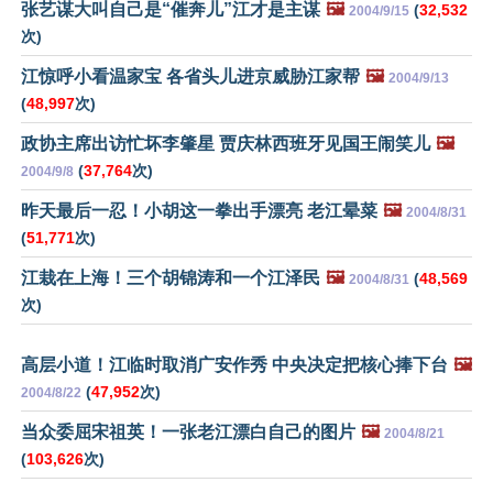
张艺谋大叫自己是“催奔儿”江才是主谋
🖼️
(
32,532
2004/9/15
次)
江惊呼小看温家宝 各省头儿进京威胁江家帮
🖼️
2004/9/13
(
48,997
次)
政协主席出访忙坏李肇星 贾庆林西班牙见国王闹笑儿
🖼️
(
37,764
次)
2004/9/8
昨天最后一忍！小胡这一拳出手漂亮 老江晕菜
🖼️
2004/8/31
(
51,771
次)
江栽在上海！三个胡锦涛和一个江泽民
🖼️
(
48,569
2004/8/31
次)
高层小道！江临时取消广安作秀 中央决定把核心捧下台
🖼️
(
47,952
次)
2004/8/22
当众委屈宋祖英！一张老江漂白自己的图片
🖼️
2004/8/21
(
103,626
次)