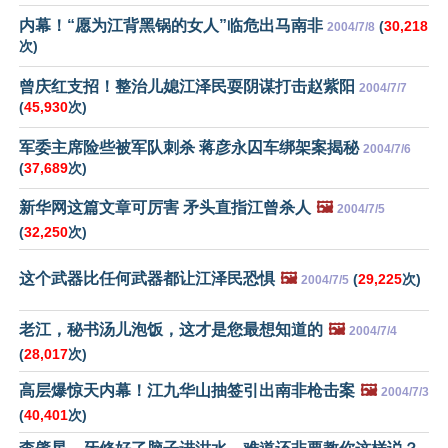
内幕！“愿为江背黑锅的女人”临危出马南非
(
30,218
2004/7/8
次)
曾庆红支招！整治儿媳江泽民耍阴谋打击赵紫阳
2004/7/7
(
45,930
次)
军委主席险些被军队刺杀 蒋彦永囚车绑架案揭秘
2004/7/6
(
37,689
次)
新华网这篇文章可厉害 矛头直指江曾杀人
🖼️
2004/7/5
(
32,250
次)
这个武器比任何武器都让江泽民恐惧
🖼️
(
29,225
次)
2004/7/5
老江，秘书汤儿泡饭，这才是您最想知道的
🖼️
2004/7/4
(
28,017
次)
高层爆惊天内幕！江九华山抽签引出南非枪击案
🖼️
2004/7/3
(
40,401
次)