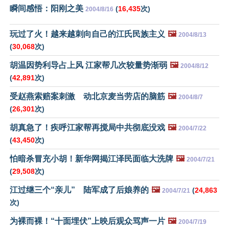
瞬间感悟：阳刚之美
(
16,435
次)
2004/8/16
玩过了火！越来越刺向自己的江氏民族主义
🖼️
2004/8/13
(
30,068
次)
胡温因势利导占上风 江家帮几次较量势渐弱
🖼️
2004/8/12
(
42,891
次)
受赵燕索赔案刺激 动北京麦当劳店的脑筋
🖼️
2004/8/7
(
26,301
次)
胡真急了！疾呼江家帮再搅局中共彻底没戏
🖼️
2004/7/22
(
43,450
次)
怕暗杀冒充小胡！新华网揭江泽民面临大洗牌
🖼️
2004/7/21
(
29,508
次)
江过继三个“亲儿” 陆军成了后娘养的
🖼️
(
24,863
2004/7/21
次)
为裸而裸！“十面埋伏”上映后观众骂声一片
🖼️
2004/7/19