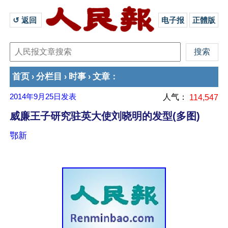
↺ 返回 
电子报
正體版
首页
分栏目
时事
文章
›
›
›
：
2014年9月25日
发表
人气：
114,547
威廉王子研究驻英大使刘晓明的发型(多图)
鄂新