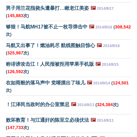
男子用兰花指挠头遭暴打…瞅老江美姿
🖼️
2014/9/17
(
145,883
次)
够狠！马航MH17被不止一枚导弹击中
🖼️
(
308,542
2014/9/16
次)
马航又出事了！燃油耗尽 航线图触目惊心
🖼️
2014/9/16
(
325,987
次)
称诽谤攻击江！人民报被拒用苹果手机版
🖼️
2014/9/15
(
126,592
次)
在如雨般的落马声中 党咂摸出了味儿
🖼️
(
124,501
2014/9/14
次)
！江泽民当政时的办公室禁忌
🖼️
(
324,384
次)
2014/9/13
败坏教育！与江通奸的陈至立必须伏法
🖼️
2014/9/11
(
147,733
次)