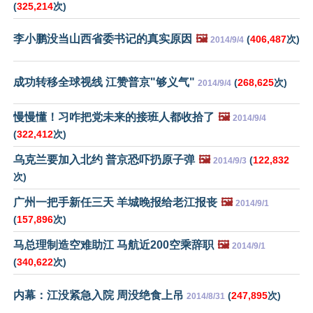
(
325,214
次)
李小鹏没当山西省委书记的真实原因
🖼️
(
406,487
次)
2014/9/4
成功转移全球视线 江赞普京"够义气"
(
268,625
次)
2014/9/4
慢慢懂！习咋把党未来的接班人都收拾了
🖼️
2014/9/4
(
322,412
次)
乌克兰要加入北约 普京恐吓扔原子弹
🖼️
(
122,832
2014/9/3
次)
广州一把手新任三天 羊城晚报给老江报丧
🖼️
2014/9/1
(
157,896
次)
马总理制造空难助江 马航近200空乘辞职
🖼️
2014/9/1
(
340,622
次)
内幕：江没紧急入院 周没绝食上吊
(
247,895
次)
2014/8/31