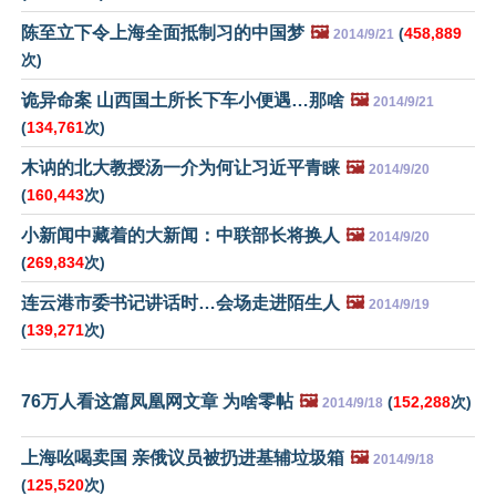
陈至立下令上海全面抵制习的中国梦
🖼️
(
458,889
2014/9/21
次)
诡异命案 山西国土所长下车小便遇…那啥
🖼️
2014/9/21
(
134,761
次)
木讷的北大教授汤一介为何让习近平青睐
🖼️
2014/9/20
(
160,443
次)
小新闻中藏着的大新闻：中联部长将换人
🖼️
2014/9/20
(
269,834
次)
连云港市委书记讲话时…会场走进陌生人
🖼️
2014/9/19
(
139,271
次)
76万人看这篇凤凰网文章 为啥零帖
🖼️
(
152,288
次)
2014/9/18
上海吆喝卖国 亲俄议员被扔进基辅垃圾箱
🖼️
2014/9/18
(
125,520
次)