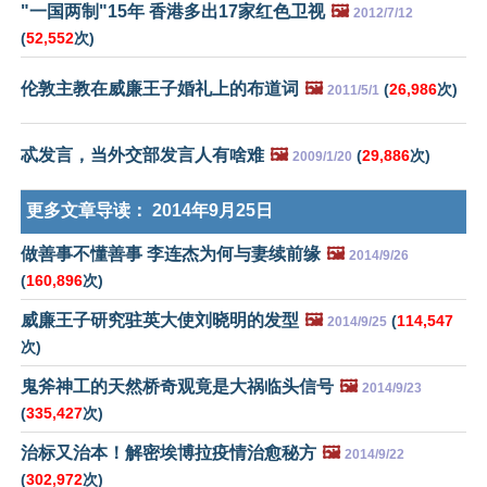
"一国两制"15年 香港多出17家红色卫视
🖼️
2012/7/12
(
52,552
次)
伦敦主教在威廉王子婚礼上的布道词
🖼️
(
26,986
次)
2011/5/1
忒发言，当外交部发言人有啥难
🖼️
(
29,886
次)
2009/1/20
更多文章导读：
2014年9月25日
做善事不懂善事 李连杰为何与妻续前缘
🖼️
2014/9/26
(
160,896
次)
威廉王子研究驻英大使刘晓明的发型
🖼️
(
114,547
2014/9/25
次)
鬼斧神工的天然桥奇观竟是大祸临头信号
🖼️
2014/9/23
(
335,427
次)
治标又治本！解密埃博拉疫情治愈秘方
🖼️
2014/9/22
(
302,972
次)