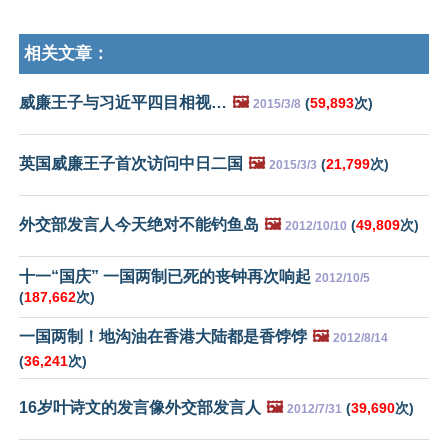
相关文章：
威廉王子与习近平四目相视…
🖼️
(
59,893
次)
2015/3/8
英国威廉王子首次访问中日二国
🖼️
(
21,799
次)
2015/3/3
外交部发言人今天绝对不能钓鱼岛
🖼️
(
49,809
次)
2012/10/10
十一“国庆” 一国两制已死的丧钟再次响起
2012/10/5
(
187,662
次)
一国两制！地沟油在香港大陆都是香饽饽
🖼️
2012/8/14
(
36,241
次)
16岁叶诗文的发言像外交部发言人
🖼️
(
39,690
次)
2012/7/31