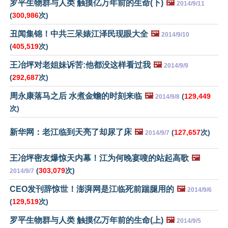
罗平生物群与人类 触摸亿万年前的生命(下)
🖼️
2014/9/11
(
300,986
次)
丑闻集锦！中共三呆婊江泽民现眼大全
🖼️
2014/9/10
(
405,519
次)
王冶坪对老姐妹诉苦:他都没这样看过我
🖼️
2014/9/9
(
292,687
次)
周永康落马之后 水煮金蟾的时刻来临
🖼️
(
129,449
2014/9/8
次)
新华网：老江临到天亮了却尿了床
🖼️
(
127,657
次)
2014/9/7
王冶坪密友爆惊天内幕！江为何晚宴嗖的站起高歌
🖼️
(
303,079
次)
2014/9/7
CEO发刊辞惊世！澎湃网是江临死前踹腿用的
🖼️
2014/9/6
(
129,519
次)
罗平生物群与人类 触摸亿万年前的生命(上)
🖼️
2014/9/5