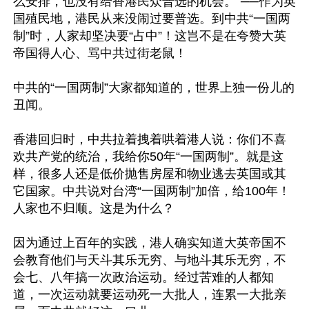
么安排，也没有给香港民众普选的机会。”──作为英
国殖民地，港民从来没闹过要普选。到中共“一国两
制”时，人家却坚决要“占中”！这岂不是在夸赞大英
帝国得人心、骂中共过街老鼠！

中共的“一国两制”大家都知道的，世界上独一份儿的
丑闻。

香港回归时，中共拉着拽着哄着港人说：你们不喜
欢共产党的统治，我给你50年“一国两制”。就是这
样，很多人还是低价抛售房屋和物业逃去英国或其
它国家。中共说对台湾“一国两制”加倍，给100年！
人家也不归顺。这是为什么？

因为通过上百年的实践，港人确实知道大英帝国不
会教育他们与天斗其乐无穷、与地斗其乐无穷，不
会七、八年搞一次政治运动。经过苦难的人都知
道，一次运动就要运动死一大批人，连累一大批亲