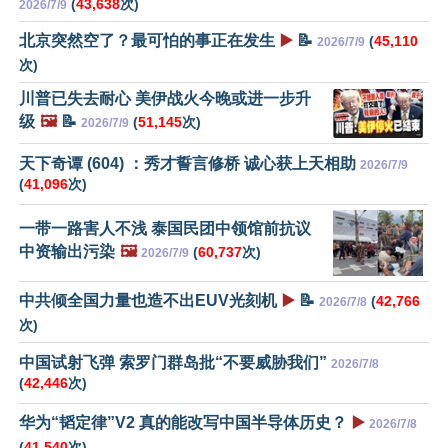
(
43,638
次)
2026/7/9
北京突然空了？最可怕的事正在发生
▶️
📝
(
45,110
2026/7/9
次)
川普已失去耐心 美伊战火今晚或进一步升
级
🖼️
📝
(
51,145
次)
2026/7/9
天下奇谭 (604) ：秀才誓言修桥 诚心获上天相助
2026/7/9
(
41,096
次)
一带一路害人不浅 泰国民团中领馆前抗议
中资输出污染
🖼️
(
60,737
次)
2026/7/9
中共倾全国力量也造不出EUV光刻机
▶️
📝
(
42,766
2026/7/8
次)
中国试射飞弹 索罗门群岛批“不要威胁我们”
2026/7/8
(
42,446
次)
华为“韬定律”V2 真的能改写中国半导体历史？
▶️
2026/7/8
(
41,540
次)