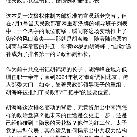
任民政部党组书记，按惯例将兼任部长。

这本是一次极权体制内部标准的官员新老交替，但
在7月1号当天民政部官网重新洗牌的领导班子列表
中，一个名字的顺位前移，瞬间将这场变动推上了
舆论的风口浪尖——那就是胡海峰。随著陆治原的
调离与李常官的升迁，年满53岁的胡海峰，“自动”递
补成为了排名第一的民政部副部长。

作为前中共总书记胡锦涛的长子，胡海峰在地方低
调任职十余年，直到2024年初才奉命调回北京，跨
入部委大门。如今，随著民政部领导班子的重组，
胡海峰被推到了民政部“二把手”的显要位置。

胡海峰这次排名变动的背后，究竟折射出中南海怎
样的政治盘算？他未来的仕途是会更进一步，还是
已经触碰到了隐形的天花板？他作为红二代、太子
党的典型代表，其命运又如何揭示出中共权力结构