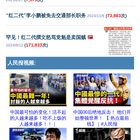
2025/2/27
“红二代”李小鹏被免去交通部长职务
(
73,863
次)
2024/11/9
罕见！红二代撰文怒骂党魁是卖国贼
🖼️
(
171,833
次)
2024/9/12
人民报视频:
中国最可怕的变化！活不起
中国00后绝地反击！ 他们开
的人越来越多！吃不上饭的
始整顿世界！ 【 热点最前
人越来越多！！｜
线】｜#人民报