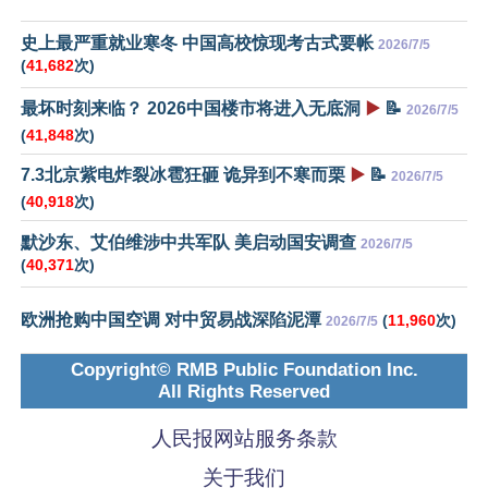
史上最严重就业寒冬 中国高校惊现考古式要帐
2026/7/5
(
41,682
次)
最坏时刻来临？ 2026中国楼市将进入无底洞
▶️
📝
2026/7/5
(
41,848
次)
7.3北京紫电炸裂冰雹狂砸 诡异到不寒而栗
▶️
📝
2026/7/5
(
40,918
次)
默沙东、艾伯维涉中共军队 美启动国安调查
2026/7/5
(
40,371
次)
欧洲抢购中国空调 对中贸易战深陷泥潭
(
11,960
次)
2026/7/5
Copyright© RMB Public Foundation Inc.
All Rights Reserved
人民报网站服务条款
关于我们