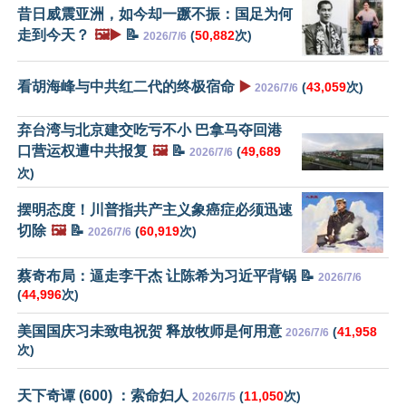
昔日威震亚洲，如今却一蹶不振：国足为何
走到今天？
🖼️▶️
📝
(
50,882
次)
2026/7/6
看胡海峰与中共红二代的终极宿命
▶️
(
43,059
次)
2026/7/6
弃台湾与北京建交吃亏不小 巴拿马夺回港
口营运权遭中共报复
🖼️
📝
(
49,689
2026/7/6
次)
摆明态度！川普指共产主义象癌症必须迅速
切除
🖼️
📝
(
60,919
次)
2026/7/6
蔡奇布局：逼走李干杰 让陈希为习近平背锅 📝
2026/7/6
(
44,996
次)
美国国庆习未致电祝贺 释放牧师是何用意
(
41,958
2026/7/6
次)
天下奇谭 (600) ：索命妇人
(
11,050
次)
2026/7/5