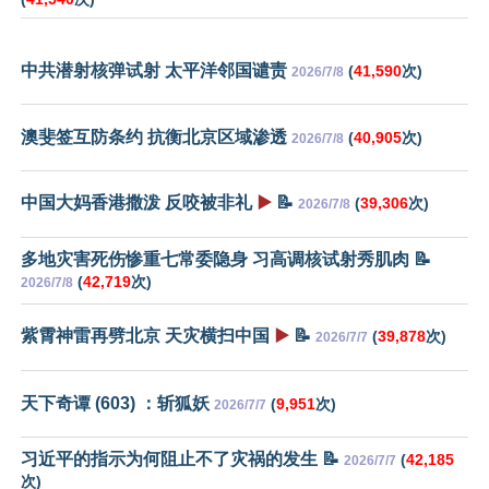
中共潜射核弹试射 太平洋邻国谴责
(
41,590
次)
2026/7/8
澳斐签互防条约 抗衡北京区域渗透
(
40,905
次)
2026/7/8
中国大妈香港撒泼 反咬被非礼
▶️
📝
(
39,306
次)
2026/7/8
多地灾害死伤惨重七常委隐身 习高调核试射秀肌肉 📝
(
42,719
次)
2026/7/8
紫霄神雷再劈北京 天灾横扫中国
▶️
📝
(
39,878
次)
2026/7/7
天下奇谭 (603) ：斩狐妖
(
9,951
次)
2026/7/7
习近平的指示为何阻止不了灾祸的发生 📝
(
42,185
2026/7/7
次)