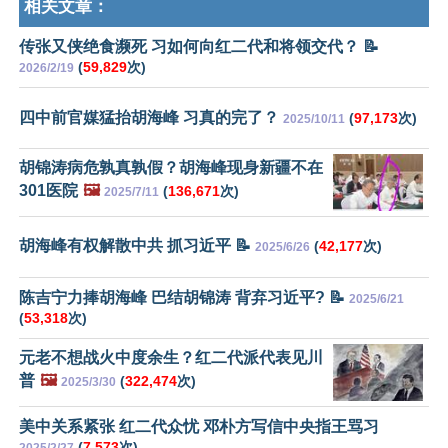
相关文章：
传张又侠绝食濒死 习如何向红二代和将领交代？ 📝
(
59,829
次)
2026/2/19
四中前官媒猛抬胡海峰 习真的完了？
(
97,173
次)
2025/10/11
胡锦涛病危孰真孰假？胡海峰现身新疆不在
301医院
🖼️
(
136,671
次)
2025/7/11
胡海峰有权解散中共 抓习近平 📝
(
42,177
次)
2025/6/26
陈吉宁力捧胡海峰 巴结胡锦涛 背弃习近平? 📝
2025/6/21
(
53,318
次)
元老不想战火中度余生？红二代派代表见川
普
🖼️
(
322,474
次)
2025/3/30
美中关系紧张 红二代众忧 邓朴方写信中央指王骂习
(
7,573
次)