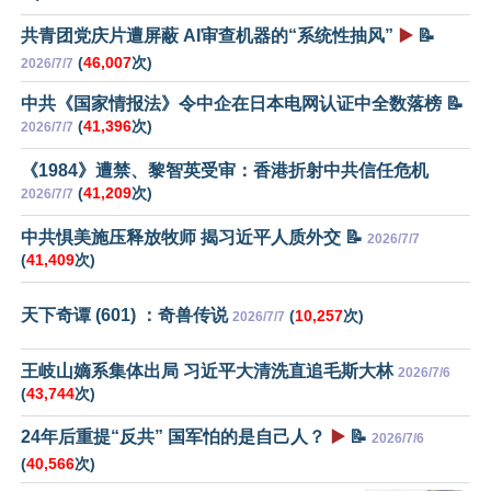
共青团党庆片遭屏蔽 AI审查机器的“系统性抽风”
▶️
📝
(
46,007
次)
2026/7/7
中共《国家情报法》令中企在日本电网认证中全数落榜 📝
(
41,396
次)
2026/7/7
《1984》遭禁、黎智英受审：香港折射中共信任危机
(
41,209
次)
2026/7/7
中共惧美施压释放牧师 揭习近平人质外交 📝
2026/7/7
(
41,409
次)
天下奇谭 (601) ：奇兽传说
(
10,257
次)
2026/7/7
王岐山嫡系集体出局 习近平大清洗直追毛斯大林
2026/7/6
(
43,744
次)
24年后重提“反共” 国军怕的是自己人？
▶️
📝
2026/7/6
(
40,566
次)