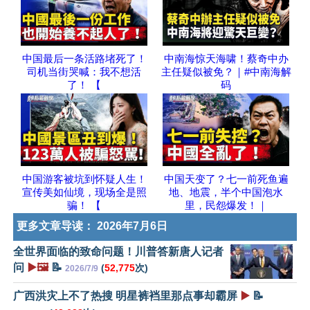
中国最后一条活路堵死了！
中南海惊天海啸！蔡奇中办
司机当街哭喊：我不想活
主任疑似被免？｜#中南海解
了！ 【
码
中国游客被坑到怀疑人生！
中国天变了？七一前死鱼遍
宣传美如仙境，现场全是照
地、地震，半个中国泡水
骗！ 【
里，民怨爆发！｜
更多文章导读：
2026年7月6日
全世界面临的致命问题！川普答新唐人记者
问
▶️🖼️
📝
(
52,775
次)
2026/7/9
广西洪灾上不了热搜 明星裤裆里那点事却霸屏
▶️
📝