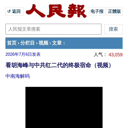
↺ 返回 
电子报
正體版
首页
分栏目
视频
文章
›
›
›
：
2026年7月6日
发表
人气：
43,059
看胡海峰与中共红二代的终极宿命（视频）
中南海解码