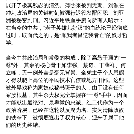
展开了极其残忍的清洗。薄熙来被判无期、刘源在
冲刺政治局的关键时刻被强行退役发配闲职、刘亚
洲被秘密判刑。习近平用铁血手腕向所有人昭示：
在当今的中共，“老子英雄儿好汉”的血统论已经彻底
过时，取而代之的，是“顺我者昌逆我者亡”的奴才哲
学。

当今中共政治局和常委的构成，除了高悬于顶的“一
尊”外，其余的核心骨干如李强、蔡奇、丁薛祥、何
立峰，无一例外全是毫无背景、全凭主子个人恩赐
才得以爬上高位的平民技术官僚或地方旧部。这些
被外界戏称为家奴或秘书班子的人，由于没有任何
家族根基，其生杀大权完全掌握在“一尊”手中，因而
才能献出最绝对、最卑微的忠诚。红二代作为一个
政治阶层，已经在这轮以反腐为名、实为清除政敌
的铁拳下，被彻底逐出了权力核心，迎来了属于他
们的历史终结。
