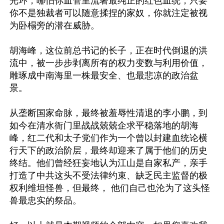
光环，哪怕你血管里流著最纯正的红色血统，只要
你不是独裁者可以随意揉捏的家奴，你就注定被视
为卧榻旁的潜在威胁。

胡海峰，这位前总书记的长子，正在时代倒退的洪
流中，被一步步剥离所有的权力变数与利用价值，
雕琢成中南海里一株最安全、也最悲凉的政治盆
景。

从垄断国家命脉，最终被羞辱性清退的李小鹏，到
如今在清水衙门里战战兢兢企求平稳落地的胡海
峰，红二代和太子党们作为一个曾以封建血统论横
行天下的政治阶层，最终却迎来了属于他们的历史
终结。他们曾经狂妄地认为江山是自家私产，亲手
打造了中共这头不受法律约束、缺乏民主监督的极
权利维坦怪兽，但最终， 他们自己也沦为了这头怪
兽最忠实的祭品。
