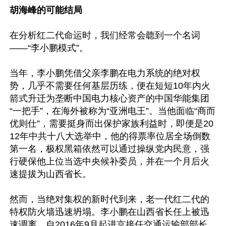
胡海峰的可能结局
在分析红二代命运时，我们经常会聼到一个名词
——“李小鹏模式”。

当年，李小鹏凭借父亲李鹏在电力系统的绝对权
势，几乎不需要任何基层历练，便在短短10年内火
箭式升迁为垄断中国电力核心资产的中国华能集团
“一把手”，在海外被称为“亚洲电王”。当他面临“商而
优则仕”，需要挺身而出保护家族利益时，即便是20
12年中共十八大选举中，他的得票率位居全场倒数
第一名，极权黑箱依然可以通过操纵党内民意，强
行硬保他上位当选中央候补委员，并在一个月后火
速提拔为山西省长。

然而，当绝对集权的新时代到来，老一代红二代的
特权防火墙迅速坍塌。李小鹏在山西省长任上被迅
速调离，自2016年9月起进京接任交通运输部部长。
