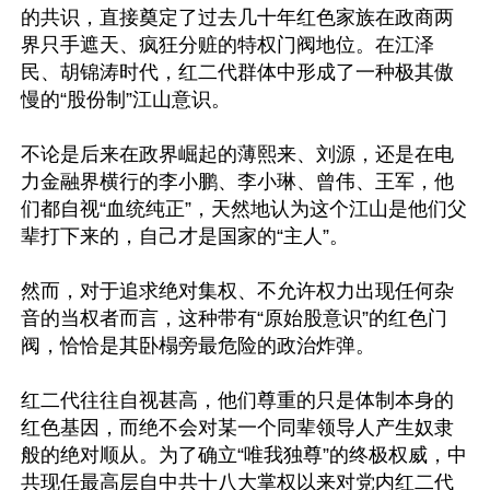
的共识，直接奠定了过去几十年红色家族在政商两
界只手遮天、疯狂分赃的特权门阀地位。在江泽
民、胡锦涛时代，红二代群体中形成了一种极其傲
慢的“股份制”江山意识。

不论是后来在政界崛起的薄熙来、刘源，还是在电
力金融界横行的李小鹏、李小琳、曾伟、王军，他
们都自视“血统纯正”，天然地认为这个江山是他们父
辈打下来的，自己才是国家的“主人”。

然而，对于追求绝对集权、不允许权力出现任何杂
音的当权者而言，这种带有“原始股意识”的红色门
阀，恰恰是其卧榻旁最危险的政治炸弹。

红二代往往自视甚高，他们尊重的只是体制本身的
红色基因，而绝不会对某一个同辈领导人产生奴隶
般的绝对顺从。为了确立“唯我独尊”的终极权威，中
共现任最高层自中共十八大掌权以来对党内红二代