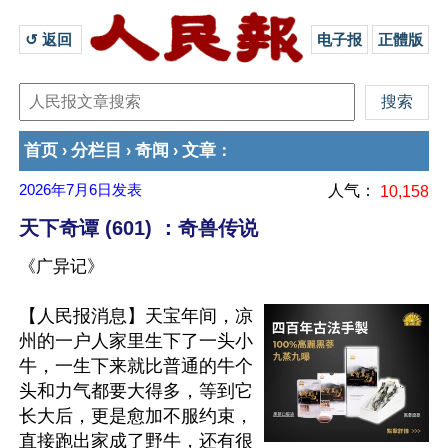
↺ 返回 
电子报
正體版
首页
分栏目
奇闻
文章
›
›
›
：
2026年7月6日
发表
人气：
10,158
天下奇谭 (601) ：奇兽传说
《广异记》
【人民报消息】天宝年间，凉
州的一户人家里生下了一头小
牛，一生下来就比普通的牛个
头和力气都要大得多，等到它
长大后，更是愈加不服约束，
直接跑出家成了野牛，还有很