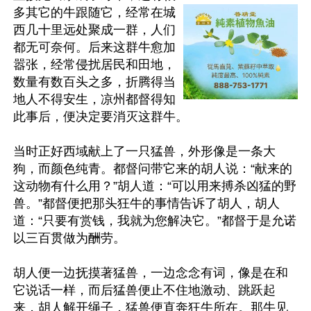
多其它的牛跟随它，经常在城
西几十里远处聚成一群，人们
都无可奈何。后来这群牛愈加
嚣张，经常侵扰居民和田地，
数量有数百头之多，折腾得当
地人不得安生，凉州都督得知
此事后，便决定要消灭这群牛。

当时正好西域献上了一只猛兽，外形像是一条大
狗，而颜色纯青。都督问带它来的胡人说：“献来的
这动物有什么用？”胡人道：“可以用来搏杀凶猛的野
兽。”都督便把那头狂牛的事情告诉了胡人，胡人
道：“只要有赏钱，我就为您解决它。”都督于是允诺
以三百贯做为酬劳。

胡人便一边抚摸著猛兽，一边念念有词，像是在和
它说话一样，而后猛兽便止不住地激动、跳跃起
来，胡人解开绳子，猛兽便直奔狂牛所在。那牛见