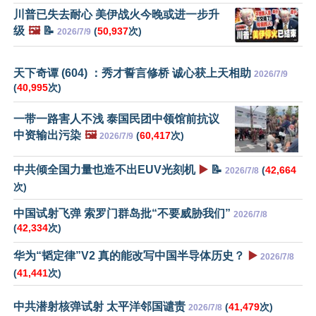
川普已失去耐心 美伊战火今晚或进一步升
级
🖼️
📝
(
50,937
次)
2026/7/9
天下奇谭 (604) ：秀才誓言修桥 诚心获上天相助
2026/7/9
(
40,995
次)
一带一路害人不浅 泰国民团中领馆前抗议
中资输出污染
🖼️
(
60,417
次)
2026/7/9
中共倾全国力量也造不出EUV光刻机
▶️
📝
(
42,664
2026/7/8
次)
中国试射飞弹 索罗门群岛批“不要威胁我们”
2026/7/8
(
42,334
次)
华为“韬定律”V2 真的能改写中国半导体历史？
▶️
2026/7/8
(
41,441
次)
中共潜射核弹试射 太平洋邻国谴责
(
41,479
次)
2026/7/8