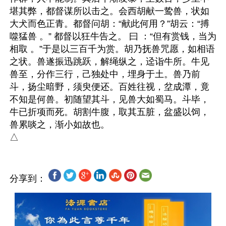
堪其弊，都督谋所以击之。会西胡献一鸷兽，状如
大犬而色正青。都督问胡：“献此何用？”胡云：“搏
噬猛兽 。” 都督以狂牛告之。 曰 ：“但有赏钱，当为
相取 。”于是以三百千为赏。胡乃抚兽咒愿，如相语
之状。兽遂振迅跳跃，解绳纵之，迳诣牛所。牛见
兽至，分作三行，己独处中，埋身于土。兽乃前
斗，扬尘暗野，须臾便还。百姓往视，坌成潭，竟
不知是何兽。初随望其斗，见兽大如蜀马。斗毕，
牛已折项而死。胡割牛腹，取其五脏，盆盛以饲，
兽累啖之，渐小如故也。

分享到：