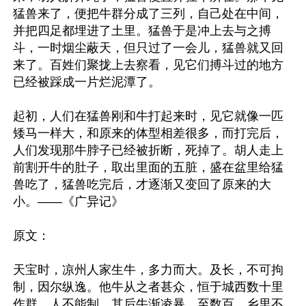
猛兽来了，便把牛群分成了三列，自己处在中间，
并把四足都埋进了土里。猛兽于是冲上去与之搏
斗，一时烟尘蔽天，但只过了一会儿，猛兽就又回
来了。百姓们聚拢上去察看，见它们搏斗过的地方
已经被踩成一片烂泥潭了。

起初，人们在猛兽刚和牛打起来时，见它就像一匹
矮马一样大，和原来的体型相差很多，而打完后，
人们发现那牛脖子已经被折断，死掉了。胡人走上
前割开牛的肚子，取出里面的五脏，盛在盆里给猛
兽吃了，猛兽吃完后，才逐渐又变回了原来的大
小。——《广异记》

原文：

天宝时，凉州人家生牛，多力而大。及长，不可拘
制，因尔纵逸。他牛从之者甚众，恒于城西数十里
作群，人不能制。其后牛渐凌暴，至数百，乡里不