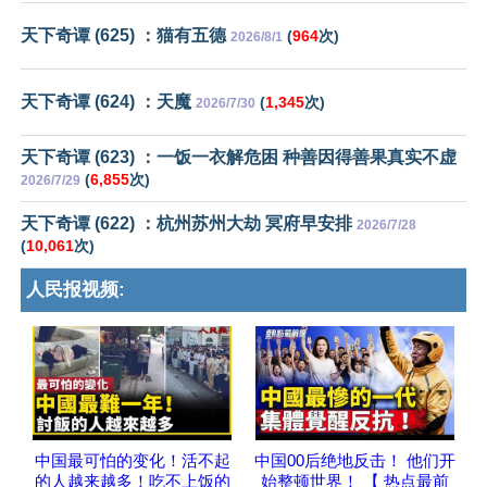
天下奇谭 (625) ：猫有五德
(
964
次)
2026/8/1
天下奇谭 (624) ：天魔
(
1,345
次)
2026/7/30
天下奇谭 (623) ：一饭一衣解危困 种善因得善果真实不虚
(
6,855
次)
2026/7/29
天下奇谭 (622) ：杭州苏州大劫 冥府早安排
2026/7/28
(
10,061
次)
人民报视频:
中国最可怕的变化！活不起
中国00后绝地反击！ 他们开
的人越来越多！吃不上饭的
始整顿世界！ 【 热点最前