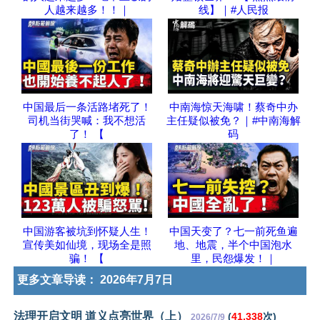
人越来越多！！｜
线】｜#人民报
中国最后一条活路堵死了！
中南海惊天海啸！蔡奇中办
司机当街哭喊：我不想活
主任疑似被免？｜#中南海解
了！ 【
码
中国游客被坑到怀疑人生！
中国天变了？七一前死鱼遍
宣传美如仙境，现场全是照
地、地震，半个中国泡水
骗！ 【
里，民怨爆发！｜
更多文章导读：
2026年7月7日
法理开启文明 道义点亮世界（上）
(
41,338
次)
2026/7/9