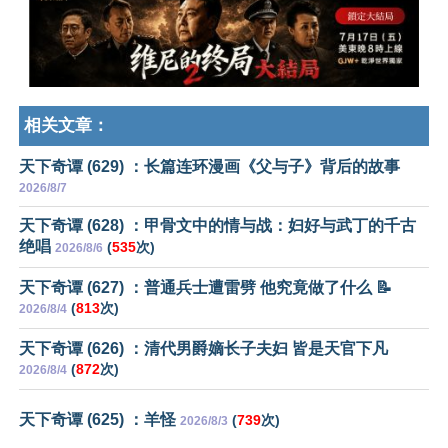
相关文章：
天下奇谭 (629) ：长篇连环漫画《父与子》背后的故事
2026/8/7
天下奇谭 (628) ：甲骨文中的情与战：妇好与武丁的千古
绝唱
(
535
次)
2026/8/6
天下奇谭 (627) ：普通兵士遭雷劈 他究竟做了什么 📝
(
813
次)
2026/8/4
天下奇谭 (626) ：清代男爵嫡长子夫妇 皆是天官下凡
(
872
次)
2026/8/4
天下奇谭 (625) ：羊怪
(
739
次)
2026/8/3