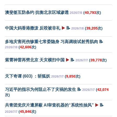
澳斐签互防条约 抗衡北京区域渗透
(
40,793
次)
2026/7/8
中国大妈香港撒泼 反咬被非礼
▶️
📝
(
39,205
次)
2026/7/8
多地灾害死伤惨重七常委隐身 习高调核试射秀肌肉 📝
(
42,606
次)
2026/7/8
紫霄神雷再劈北京 天灾横扫中国
▶️
📝
(
39,778
次)
2026/7/7
天下奇谭 (603) ：斩狐妖
(
9,850
次)
2026/7/7
习近平的指示为何阻止不了灾祸的发生 📝
(
42,074
2026/7/7
次)
共青团党庆片遭屏蔽 AI审查机器的“系统性抽风”
▶️
📝
(
45,846
次)
2026/7/7