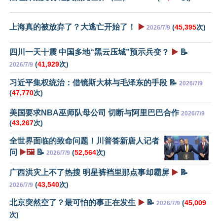
上海真的被放弃了？大逃亡开始了！
▶️
(
45,395
次)
2026/7/9
四川一天十震 中国多地“黑云压城”预示兵变？
▶️
📝
(
41,929
次)
2026/7/9
习近平集权统治：借镜斯大林与毛泽东的手段 📝
2026/7/9
(
47,770
次)
美国要求NBA巫师队母公司 切断与阿里巴巴合作
2026/7/9
(
43,267
次)
全世界面临的致命问题！川普答新唐人记者
问
▶️🖼️
📝
(
52,564
次)
2026/7/9
广西洪灾上不了热搜 明星裤裆里那点事却霸屏
▶️
📝
(
43,540
次)
2026/7/9
北京突然空了？最可怕的事正在发生
▶️
📝
(
45,009
2026/7/9
次)