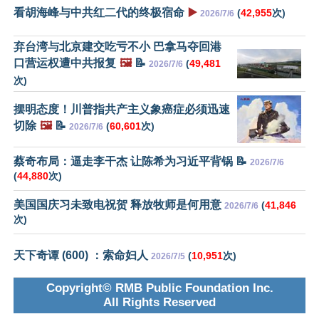
看胡海峰与中共红二代的终极宿命
▶️
(
42,955
次)
2026/7/6
弃台湾与北京建交吃亏不小 巴拿马夺回港
口营运权遭中共报复
🖼️
📝
(
49,481
2026/7/6
次)
摆明态度！川普指共产主义象癌症必须迅速
切除
🖼️
📝
(
60,601
次)
2026/7/6
蔡奇布局：逼走李干杰 让陈希为习近平背锅 📝
2026/7/6
(
44,880
次)
美国国庆习未致电祝贺 释放牧师是何用意
(
41,846
2026/7/6
次)
天下奇谭 (600) ：索命妇人
(
10,951
次)
2026/7/5
Copyright© RMB Public Foundation Inc.
All Rights Reserved