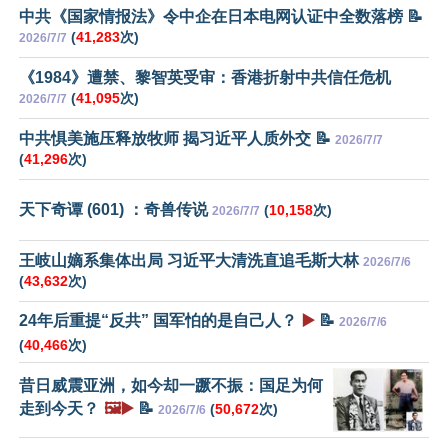
中共《国家情报法》令中企在日本电网认证中全数落榜 📝
(
41,283
次)
2026/7/7
《1984》遭禁、黎智英受审：香港折射中共信任危机
(
41,095
次)
2026/7/7
中共惧美施压释放牧师 揭习近平人质外交 📝
2026/7/7
(
41,296
次)
天下奇谭 (601) ：奇兽传说
(
10,158
次)
2026/7/7
王岐山嫡系集体出局 习近平大清洗直追毛斯大林
2026/7/6
(
43,632
次)
24年后重提“反共” 国军怕的是自己人？
▶️
📝
2026/7/6
(
40,466
次)
昔日威震亚洲，如今却一蹶不振：国足为何
走到今天？
🖼️▶️
📝
(
50,672
次)
2026/7/6