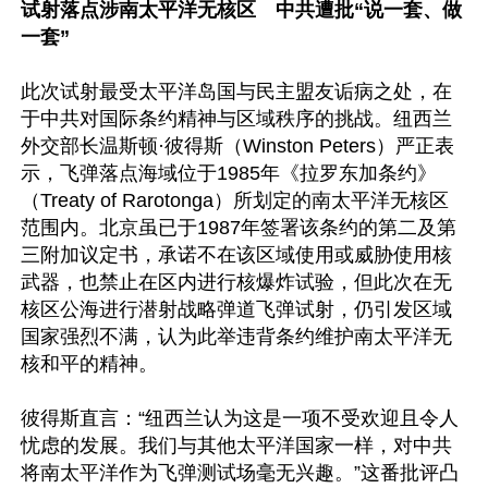
试射落点涉南太平洋无核区　中共遭批“说一套、做
一套”
此次试射最受太平洋岛国与民主盟友诟病之处，在
于中共对国际条约精神与区域秩序的挑战。纽西兰
外交部长温斯顿·彼得斯（Winston Peters）严正表
示，飞弹落点海域位于1985年《拉罗东加条约》
（Treaty of Rarotonga）所划定的南太平洋无核区
范围内。北京虽已于1987年签署该条约的第二及第
三附加议定书，承诺不在该区域使用或威胁使用核
武器，也禁止在区内进行核爆炸试验，但此次在无
核区公海进行潜射战略弹道飞弹试射，仍引发区域
国家强烈不满，认为此举违背条约维护南太平洋无
核和平的精神。

彼得斯直言：“纽西兰认为这是一项不受欢迎且令人
忧虑的发展。我们与其他太平洋国家一样，对中共
将南太平洋作为飞弹测试场毫无兴趣。”这番批评凸