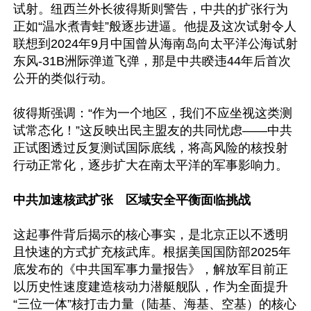
试射。纽西兰外长彼得斯则警告，中共的扩张行为
正如“温水煮青蛙”般逐步进逼。他提及这次试射令人
联想到2024年9月中国曾从海南岛向太平洋公海试射
东风-31B洲际弹道飞弹，那是中共睽违44年后首次
公开的类似行动。

彼得斯强调：“作为一个地区，我们不应坐视这类测
试常态化！”这反映出民主盟友的共同忧虑——中共
正试图透过反复测试国际底线，将高风险的核投射
行动正常化，逐步扩大在南太平洋的军事影响力。

中共加速核武扩张　区域安全平衡面临挑战
这起事件背后揭示的核心事实，是北京正以不透明
且快速的方式扩充核武库。根据美国国防部2025年
底发布的《中共国军事力量报告》，解放军目前正
以历史性速度建造核动力潜艇舰队，作为全面提升
“三位一体”核打击力量（陆基、海基、空基）的核心