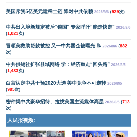
美国斥资5亿美元建稀土链 降对中共依赖
(
929
次)
2026/8/6
中共出入境新规定被斥“锁国” 专家呼吁“能走快走”
2026/8/6
(
1,021
次)
冒领美救助贷款被控 又一中共国企被曝光 📝
(
882
2026/8/6
次)
中共供销社扩张县域网络 学：经济重走“回头路”
2026/8/5
(
1,433
次)
白宫认定中共干预2020大选 美中竞争不可逆转
2026/8/5
(
995
次)
密件揭中共豪华招待、拉拢美国主流媒体高层
(
713
2026/8/5
次)
人民报视频: