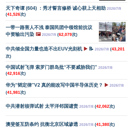
天下奇谭 (604) ：秀才誓言修桥 诚心获上天相助
2026/7/9
(
41,526
次)
一带一路害人不浅 泰国民团中领馆前抗议
中资输出污染
🖼️
(
62,079
次)
2026/7/9
中共倾全国力量也造不出EUV光刻机
▶️
📝
(
43,201
2026/7/8
次)
中国试射飞弹 索罗门群岛批“不要威胁我们”
2026/7/8
(
42,916
次)
华为“韬定律”V2 真的能改写中国半导体历史？
▶️
2026/7/8
(
41,981
次)
中共潜射核弹试射 太平洋邻国谴责
(
42,062
次)
2026/7/8
澳斐签互防条约 抗衡北京区域渗透
(
41,380
次)
2026/7/8