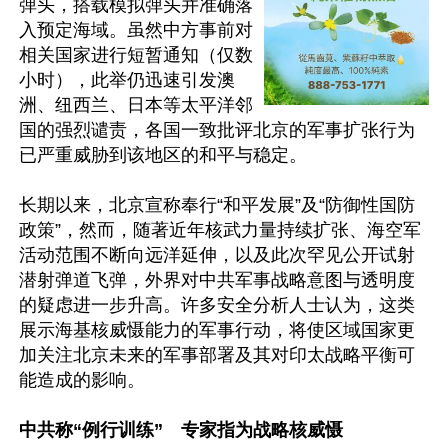
弹头，搭载模拟弹头并准确落
入预定海域。虽然中方事前对
相关国家进行短暂通知（仅数
小时），此举仍迅速引发澳
洲、纽西兰、日本等太平洋邻
国的强烈谴责，各国一致批评北京的军事扩张行为
已严重威胁到该地区的和平与稳定。

长期以来，北京宣称奉行“和平发展”及“防御性国防
政策”，然而，随著近年核武力量持续扩张、海空军
活动范围不断向远洋延伸，以及此次罕见公开试射
潜射弹道飞弹，外界对中共军事战略意图与透明度
的疑虑进一步升高。许多安全分析人士认为，这类
展示海基核威慑能力的军事行动，将使区域国家更
加关注北京未来的军事部署及其对印太战略平衡可
能造成的影响。

中共称“例行训练”　专家指为战略核威慑