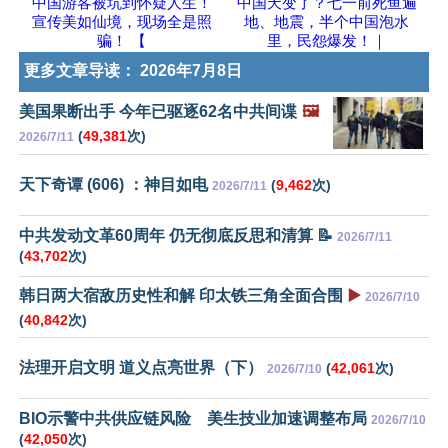
中国游客被坑到怀疑人生！
中国天变了？七一前死鱼遍
宣传美如仙境，现场全是照
地、地震，半个中国泡水
骗！ 【
里，民怨爆发！｜
更多文章导读：
2026年7月8日
美国果断出手 今年已驱逐62名中共间谍
🖼️
(
49,381
次)
2026/7/11
天下奇谭 (606) ：神目如电
(
9,462
次)
2026/7/11
中共发动文革60周年 仍无彻底反思和清算 📝
2026/7/11
(
43,702
次)
韩日两大宿敌历史性和解 印太铁三角全面合围
▶️
2026/7/10
(
40,842
次)
法理开启文明 道义点亮世界（下）
(
42,061
次)
2026/7/10
BIO示警中共供应链风险 美生技业加速调整布局
2026/7/10
(
42,050
次)