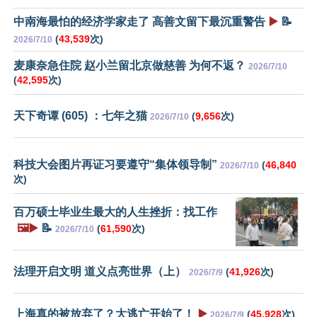
中南海最怕的经济学家走了 高善文留下最沉重警告
▶️
📝
(
43,539
次)
2026/7/10
麦康奈急住院 赵小兰留北京做慈善 为何不返？
2026/7/10
(
42,595
次)
天下奇谭 (605) ：七年之猫
(
9,656
次)
2026/7/10
科技大会图片再证习要遵守“集体领导制”
(
46,840
2026/7/10
次)
百万硕士毕业生最大的人生挫折：找工作
🖼️▶️
📝
(
61,590
次)
2026/7/10
法理开启文明 道义点亮世界（上）
(
41,926
次)
2026/7/9
上海真的被放弃了？大逃亡开始了！
▶️
(
45,928
次)
2026/7/9