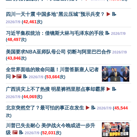
四川一天十震 中国多地“黑云压城”预示兵变？
▶️
📝
(
42,461
次)
2026/7/9
习近平集权统治：借镜斯大林与毛泽东的手段 📝
2026/7/9
(
48,497
次)
美国要求NBA巫师队母公司 切断与阿里巴巴合作
2026/7/9
(
43,846
次)
全世界面临的致命问题！川普答新唐人记者
问
▶️🖼️
📝
(
53,664
次)
2026/7/9
广西洪灾上不了热搜 明星裤裆里那点事却霸屏
▶️
📝
(
44,069
次)
2026/7/9
北京突然空了？最可怕的事正在发生
▶️
📝
(
45,544
2026/7/9
次)
川普已失去耐心 美伊战火今晚或进一步升
级
🖼️
📝
(
52,031
次)
2026/7/9