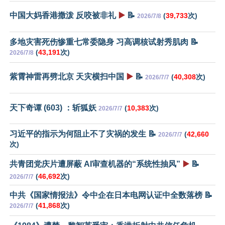
中国大妈香港撒泼 反咬被非礼
▶️
📝
(
39,733
次)
2026/7/8
多地灾害死伤惨重七常委隐身 习高调核试射秀肌肉 📝
(
43,191
次)
2026/7/8
紫霄神雷再劈北京 天灾横扫中国
▶️
📝
(
40,308
次)
2026/7/7
天下奇谭 (603) ：斩狐妖
(
10,383
次)
2026/7/7
习近平的指示为何阻止不了灾祸的发生 📝
(
42,660
2026/7/7
次)
共青团党庆片遭屏蔽 AI审查机器的“系统性抽风”
▶️
📝
(
46,692
次)
2026/7/7
中共《国家情报法》令中企在日本电网认证中全数落榜 📝
(
41,868
次)
2026/7/7