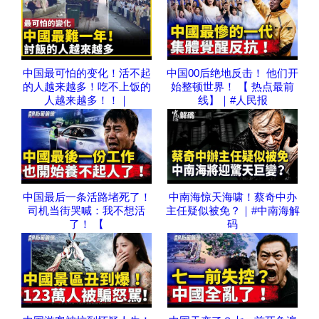
中国最可怕的变化！活不起
中国00后绝地反击！ 他们开
的人越来越多！吃不上饭的
始整顿世界！ 【 热点最前
人越来越多！！｜
线】｜#人民报
中国最后一条活路堵死了！
中南海惊天海啸！蔡奇中办
司机当街哭喊：我不想活
主任疑似被免？｜#中南海解
了！ 【
码