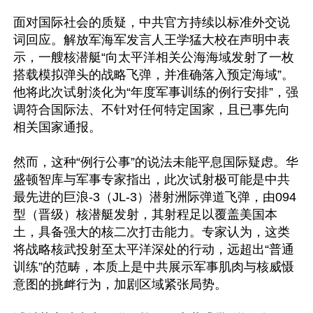
面对国际社会的质疑，中共官方持续以标准外交说
词回应。解放军海军发言人王学猛大校在声明中表
示，一艘核潜艇“向太平洋相关公海海域发射了一枚
搭载模拟弹头的战略飞弹，并准确落入预定海域”。
他将此次试射淡化为“年度军事训练的例行安排”，强
调符合国际法、不针对任何特定国家，且已事先向
相关国家通报。

然而，这种“例行公事”的说法未能平息国际疑虑。华
盛顿智库与军事专家指出，此次试射极可能是中共
最先进的巨浪-3（JL-3）潜射洲际弹道飞弹，由094
型（晋级）核潜艇发射，其射程足以覆盖美国本
土，具备强大的核二次打击能力。专家认为，这类
将战略核武投射至太平洋深处的行动，远超出“普通
训练”的范畴，本质上是中共展示军事肌肉与核威慑
意图的挑衅行为，加剧区域紧张局势。
