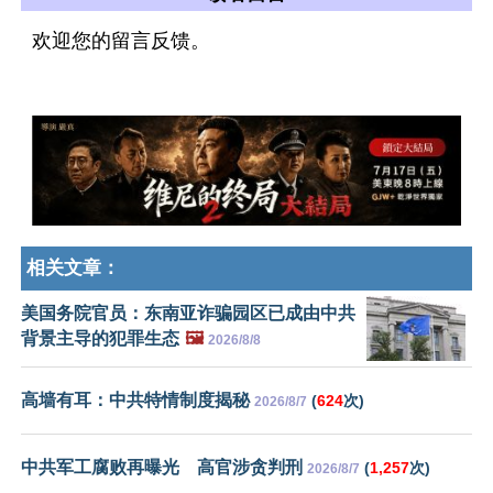
欢迎您的留言反馈。
相关文章：
美国务院官员：东南亚诈骗园区已成由中共
背景主导的犯罪生态
🖼️
2026/8/8
高墙有耳：中共特情制度揭秘
(
624
次)
2026/8/7
中共军工腐败再曝光 高官涉贪判刑
(
1,257
次)
2026/8/7