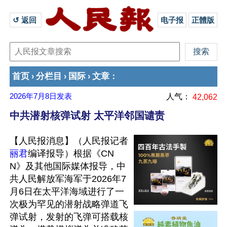
↺ 返回 
电子报
正體版
首页
分栏目
国际
文章
›
›
›
：
2026年7月8日
发表
人气：
42,062
中共潜射核弹试射 太平洋邻国谴责
【人民报消息】（人民报记者
丽君
编译报导）根据《CN
N》及其他国际媒体报导，中
共人民解放军海军于2026年7
月6日在太平洋海域进行了一
次极为罕见的潜射战略弹道飞
弹试射，发射的飞弹可搭载核