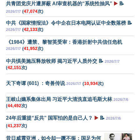
共青团党庆片遭屏蔽 AI审查机器的“系统性抽风”
▶️
📝
(
47,074
次)
2026/7/7
中共《国家情报法》令中企在日本电网认证中全数落榜 📝
(
42,133
次)
2026/7/7
《1984》遭禁、黎智英受审：香港折射中共信任危机
(
41,952
次)
2026/7/7
中共惧美施压释放牧师 揭习近平人质外交 📝
2026/7/7
(
42,151
次)
天下奇谭 (601) ：奇兽传说
(
10,934
次)
2026/7/7
王岐山嫡系集体出局 习近平大清洗直追毛斯大林
2026/7/6
(
44,492
次)
24年后重提“反共” 国军怕的是自己人？
▶️
📝
2026/7/6
(
41,237
次)
昔日威震亚洲，如今却一蹶不振：国足为何