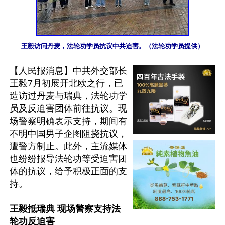
王毅访问丹麦，法轮功学员抗议中共迫害。（法轮功学员提供）
【人民报消息】中共外交部长
王毅7月初展开北欧之行，已
造访过丹麦与瑞典，法轮功学
员及反迫害团体前往抗议。现
场警察明确表示支持，期间有
不明中国男子企图阻挠抗议，
遭警方制止。此外，主流媒体
也纷纷报导法轮功等受迫害团
体的抗议，给予积极正面的支
持。

王毅抵瑞典 现场警察支持法
轮功反迫害