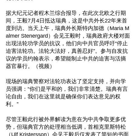
据大纪元记者程木兰综合报导，在此次北欧之行期
间，王毅7月4日抵达瑞典，这是中共外长22年来首
度到访。当天上午，瑞典外长斯特内加德（Maria M
almer Stenergard）会见王毅时，瑞典政府大楼对面
出现法轮功学员的抗议，他们向中共官员呼吁“停止
迫害法轮功。法轮大法好，真善忍好”。参与自发抗
议的学员约翰表示，希望能制止中共的迫害与活摘
器官暴行。（视频）

现场的瑞典警察对法轮功表达了坚定支持，并向学
员强调：“你们是平和的，我们非常清楚。瑞典有言
论自由，我们在这里就是确保你们表达意见的权
利。”

尽管王毅此行被外界解读为意在为中共争取更多优
势，但瑞典官方的处理相当低调，首相克里斯特松
（Ulf Kristersson）会见王毅后仅发表了简短的书面