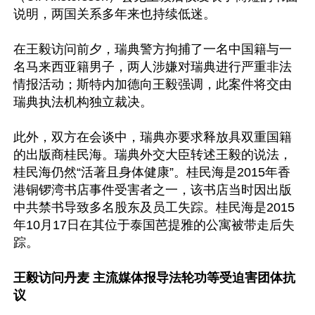
说明，两国关系多年来也持续低迷。

在王毅访问前夕，瑞典警方拘捕了一名中国籍与一
名马来西亚籍男子，两人涉嫌对瑞典进行严重非法
情报活动；斯特内加德向王毅强调，此案件将交由
瑞典执法机构独立裁决。

此外，双方在会谈中，瑞典亦要求释放具双重国籍
的出版商桂民海。瑞典外交大臣转述王毅的说法，
桂民海仍然“活著且身体健康”。桂民海是2015年香
港铜锣湾书店事件受害者之一，该书店当时因出版
中共禁书导致多名股东及员工失踪。桂民海是2015
年10月17日在其位于泰国芭提雅的公寓被带走后失
踪。

王毅访问丹麦 主流媒体报导法轮功等受迫害团体抗
议