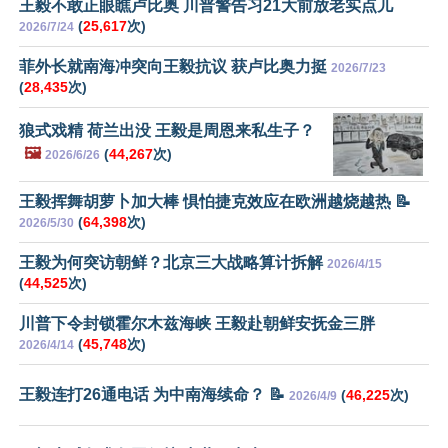
王毅不敢正眼瞧卢比奥 川普警告习21大前放老实点儿
(
25,617
次)
2026/7/24
菲外长就南海冲突向王毅抗议 获卢比奥力挺
2026/7/23
(
28,435
次)
狼式戏精 荷兰出没 王毅是周恩来私生子？
🖼️
(
44,267
次)
2026/6/26
王毅挥舞胡萝卜加大棒 惧怕捷克效应在欧洲越烧越热 📝
(
64,398
次)
2026/5/30
王毅为何突访朝鲜？北京三大战略算计拆解
2026/4/15
(
44,525
次)
川普下令封锁霍尔木兹海峡 王毅赴朝鲜安抚金三胖
(
45,748
次)
2026/4/14
王毅连打26通电话 为中南海续命？ 📝
(
46,225
次)
2026/4/9