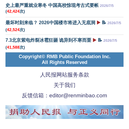
史上最严重就业寒冬 中国高校惊现考古式要帐
2026/7/5
(
42,424
次)
最坏时刻来临？ 2026中国楼市将进入无底洞
▶️
📝
2026/7/5
(
42,524
次)
7.3北京紫电炸裂冰雹狂砸 诡异到不寒而栗
▶️
📝
2026/7/5
(
41,588
次)
Copyright© RMB Public Foundation Inc.
All Rights Reserved
人民报网站服务条款
关于我们
反馈信箱：
editor@renminbao.com