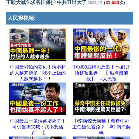
王毅大喊乞求各国保护 中共丑出大了
(
31,583
次)
2026/4/1
人民报视频:
中国最可怕的变化！活不起
中国00后绝地反击！ 他们开
的人越来越多！吃不上饭的
始整顿世界！ 【 热点最前
人越来越多！！｜
线】｜#人民报
中国最后一条活路堵死了！
中南海惊天海啸！蔡奇中办
司机当街哭喊：我不想活
主任疑似被免？｜#中南海解
了！ 【
码