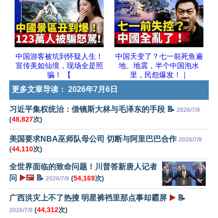
中国游客被坑到怀疑人生！
中国天变了？七一前死鱼遍
宣传美如仙境，现场全是照
地、地震，半个中国泡水
骗！ 【
里，民怨爆发！｜
更多文章导读：
2026年7月6日
习近平集权统治：借镜斯大林与毛泽东的手段 📝
2026/7/9
(
48,827
次)
美国要求NBA巫师队母公司 切断与阿里巴巴合作
2026/7/9
(
44,110
次)
全世界面临的致命问题！川普答新唐人记者
问
▶️🖼️
📝
(
54,169
次)
2026/7/9
广西洪灾上不了热搜 明星裤裆里那点事却霸屏
▶️
📝
(
44,312
次)
2026/7/9