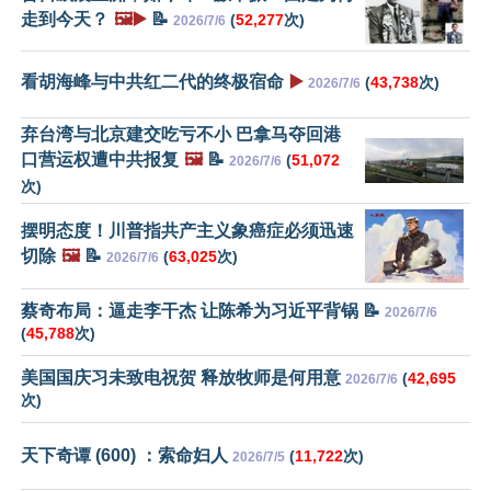
走到今天？
🖼️▶️
📝
(
52,277
次)
2026/7/6
看胡海峰与中共红二代的终极宿命
▶️
(
43,738
次)
2026/7/6
弃台湾与北京建交吃亏不小 巴拿马夺回港
口营运权遭中共报复
🖼️
📝
(
51,072
2026/7/6
次)
摆明态度！川普指共产主义象癌症必须迅速
切除
🖼️
📝
(
63,025
次)
2026/7/6
蔡奇布局：逼走李干杰 让陈希为习近平背锅 📝
2026/7/6
(
45,788
次)
美国国庆习未致电祝贺 释放牧师是何用意
(
42,695
2026/7/6
次)
天下奇谭 (600) ：索命妇人
(
11,722
次)
2026/7/5