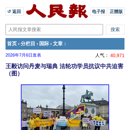
↺ 返回 
电子报
正體版
首页
分栏目
国际
文章
›
›
›
：
2026年7月6日
发表
人气：
40,971
王毅访问丹麦与瑞典 法轮功学员抗议中共迫害
（图）