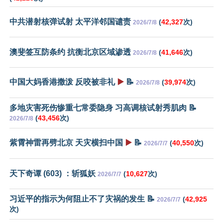
中共潜射核弹试射 太平洋邻国谴责
(
42,327
次)
2026/7/8
澳斐签互防条约 抗衡北京区域渗透
(
41,646
次)
2026/7/8
中国大妈香港撒泼 反咬被非礼
▶️
📝
(
39,974
次)
2026/7/8
多地灾害死伤惨重七常委隐身 习高调核试射秀肌肉 📝
(
43,456
次)
2026/7/8
紫霄神雷再劈北京 天灾横扫中国
▶️
📝
(
40,550
次)
2026/7/7
天下奇谭 (603) ：斩狐妖
(
10,627
次)
2026/7/7
习近平的指示为何阻止不了灾祸的发生 📝
(
42,925
2026/7/7
次)