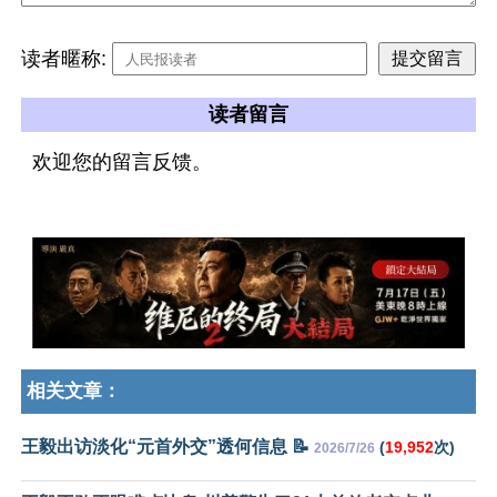
读者暱称:
读者留言
欢迎您的留言反馈。
相关文章：
王毅出访淡化“元首外交”透何信息 📝
(
19,952
次)
2026/7/26