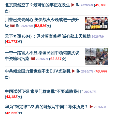
北京突然空了？最可怕的事正在发生
▶️
📝
(
45,786
2026/7/9
次)
川普已失去耐心 美伊战火今晚或进一步升
级
🖼️
📝
(
52,526
次)
2026/7/9
天下奇谭 (604) ：秀才誓言修桥 诚心获上天相助
2026/7/9
(
41,772
次)
一带一路害人不浅 泰国民团中领馆前抗议
中资输出污染
🖼️
(
62,837
次)
2026/7/9
中共倾全国力量也造不出EUV光刻机
▶️
📝
(
43,444
2026/7/8
次)
中国试射飞弹 索罗门群岛批“不要威胁我们”
2026/7/8
(
43,182
次)
华为“韬定律”V2 真的能改写中国半导体历史？
▶️
2026/7/8
(
42,225
次)