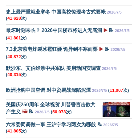
史上最严重就业寒冬 中国高校惊现考古式要帐
2026/7/5
(
41,628
次)
最坏时刻来临？ 2026中国楼市将进入无底洞
▶️
📝
2026/7/5
(
41,801
次)
7.3北京紫电炸裂冰雹狂砸 诡异到不寒而栗
▶️
📝
2026/7/5
(
40,872
次)
默沙东、艾伯维涉中共军队 美启动国安调查
2026/7/5
(
40,315
次)
欧洲抢购中国空调 对中贸易战深陷泥潭
(
11,907
次)
2026/7/5
美国庆250周年 全球祝贺 川普誓言击败共
产主义
🖼️
📝
(
50,073
次)
2026/7/5
六常委同调做一事 王沪宁学习两次为哪般 📝
2026/7/5
(
41,805
次)