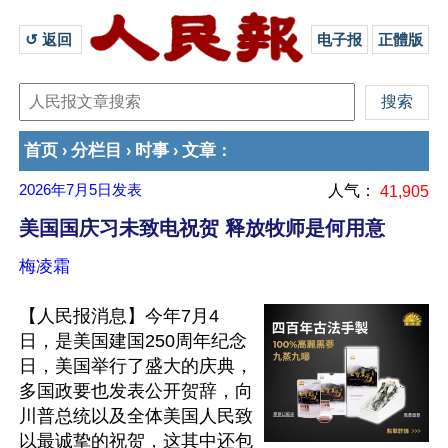
↺ 返回 
电子报
正體版
首页
分栏目
时事
文章
›
›
›
：
2026年7月5日
发表
人气：
41,905
美国国庆习未致电祝贺 释放牧师是何用意
梅凌霜
【人民报消息】今年7月4
日，是美国建国250周年纪念
日，美国举行了盛大的庆典，
多国政要也发表公开贺辞，向
川普总统以及全体美国人民致
以最诚挚的祝贺，这其中还包