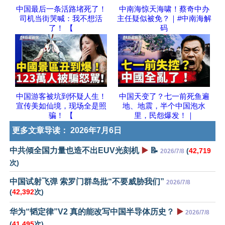
中国最后一条活路堵死了！
中南海惊天海啸！蔡奇中办
司机当街哭喊：我不想活
主任疑似被免？｜#中南海解
了！ 【
码
中国游客被坑到怀疑人生！
中国天变了？七一前死鱼遍
宣传美如仙境，现场全是照
地、地震，半个中国泡水
骗！ 【
里，民怨爆发！｜
更多文章导读：
2026年7月6日
中共倾全国力量也造不出EUV光刻机
▶️
📝
(
42,719
2026/7/8
次)
中国试射飞弹 索罗门群岛批“不要威胁我们”
2026/7/8
(
42,392
次)
华为“韬定律”V2 真的能改写中国半导体历史？
▶️
2026/7/8
(
41,495
次)