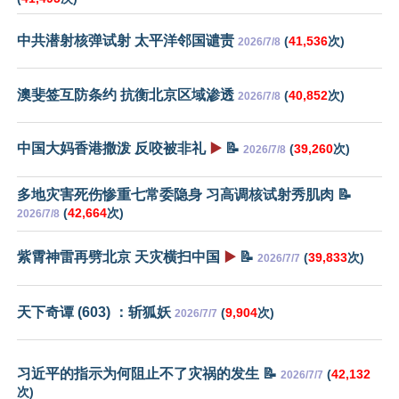
中共潜射核弹试射 太平洋邻国谴责
(
41,536
次)
2026/7/8
澳斐签互防条约 抗衡北京区域渗透
(
40,852
次)
2026/7/8
中国大妈香港撒泼 反咬被非礼
▶️
📝
(
39,260
次)
2026/7/8
多地灾害死伤惨重七常委隐身 习高调核试射秀肌肉 📝
(
42,664
次)
2026/7/8
紫霄神雷再劈北京 天灾横扫中国
▶️
📝
(
39,833
次)
2026/7/7
天下奇谭 (603) ：斩狐妖
(
9,904
次)
2026/7/7
习近平的指示为何阻止不了灾祸的发生 📝
(
42,132
2026/7/7
次)