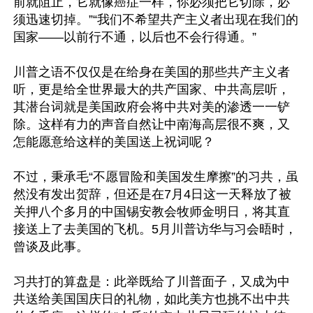
前就阻止，它就像癌症一样，你必须把它切除，必
须迅速切掉。”“我们不希望共产主义者出现在我们的
国家——以前行不通，以后也不会行得通。”

川普之语不仅仅是在给身在美国的那些共产主义者
听，更是给全世界最大的共产国家、中共高层听，
其潜台词就是美国政府会将中共对美的渗透一一铲
除。这样有力的声音自然让中南海高层很不爽，又
怎能愿意给这样的美国送上祝词呢？

不过，秉承毛“不愿冒险和美国发生摩擦”的习共，虽
然没有发出贺辞，但还是在7月4日这一天释放了被
关押八个多月的中国锡安教会牧师金明日，将其直
接送上了去美国的飞机。5月川普访华与习会晤时，
曾谈及此事。

习共打的算盘是：此举既给了川普面子，又成为中
共送给美国国庆日的礼物，如此美方也挑不出中共