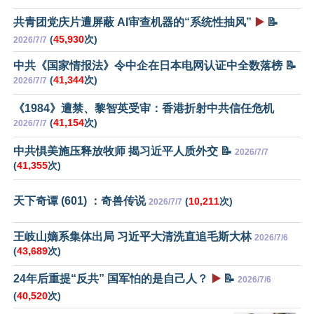
共青团党庆片遭屏蔽 AI审查机器的“系统性抽风”
▶️
📝
(
45,930
次)
2026/7/7
中共《国家情报法》令中企在日本电网认证中全数落榜 📝
(
41,344
次)
2026/7/7
《1984》遭禁、黎智英受审：香港折射中共信任危机
(
41,154
次)
2026/7/7
中共惧美施压释放牧师 揭习近平人质外交 📝
2026/7/7
(
41,355
次)
天下奇谭 (601) ：奇兽传说
(
10,211
次)
2026/7/7
王岐山嫡系集体出局 习近平大清洗直追毛斯大林
2026/7/6
(
43,689
次)
24年后重提“反共” 国军怕的是自己人？
▶️
📝
2026/7/6
(
40,520
次)