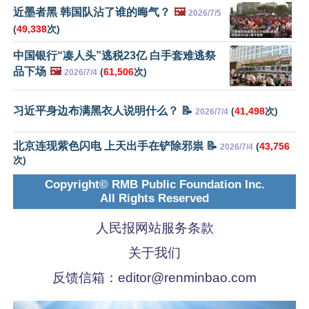
近墨者黑 韩国队沾了谁的晦气？
🖼️
2026/7/5
(
49,338
次)
中国银行“凑人头”逃税23亿 白手套难逃祭
品下场
🖼️
(
61,506
次)
2026/7/4
习近平身边布满黑衣人说明什么？ 📝
(
41,498
次)
2026/7/4
北京连现紫色闪电 上天出手在铲除邪祟 📝
(
43,756
2026/7/4
次)
Copyright© RMB Public Foundation Inc.
All Rights Reserved
人民报网站服务条款
关于我们
反馈信箱：
editor@renminbao.com