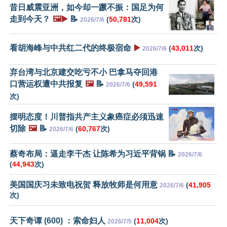
昔日威震亚洲，如今却一蹶不振：国足为何
走到今天？
🖼️▶️
📝
(
50,781
次)
2026/7/6
看胡海峰与中共红二代的终极宿命
▶️
(
43,011
次)
2026/7/6
弃台湾与北京建交吃亏不小 巴拿马夺回港
口营运权遭中共报复
🖼️
📝
(
49,591
2026/7/6
次)
摆明态度！川普指共产主义象癌症必须迅速
切除
🖼️
📝
(
60,767
次)
2026/7/6
蔡奇布局：逼走李干杰 让陈希为习近平背锅 📝
2026/7/6
(
44,943
次)
美国国庆习未致电祝贺 释放牧师是何用意
(
41,905
2026/7/6
次)
天下奇谭 (600) ：索命妇人
(
11,004
次)
2026/7/5