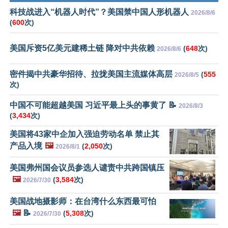
科技战进入“机器人时代”？美国禁中国人形机器人
2026/8/6
(
600
次)
美国斥资5亿美元建稀土链 降对中共依赖
(
648
次)
2026/8/6
密件揭中共豪华招待、拉拢美国主流媒体高层
(
555
2026/8/5
次)
中国不可能超越美国 习近平最上头的事黄了 📝
2026/8/3
(
3,434
次)
美国将43家中企加入强迫劳动名单 禁止其
产品入境
🖼️
(
2,050
次)
2026/8/1
美国弗州国会议员参选人谴责中共跨国镇压
🖼️
(
3,584
次)
2026/7/30
美国战地摄影师：在台湾什么东西最可怕
🖼️
📝
(
5,308
次)
2026/7/30