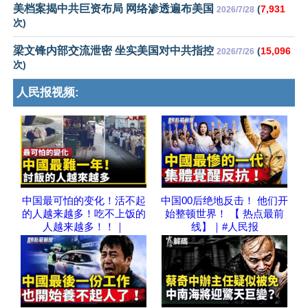
美档案揭中共巨资布局 网络渗透遍布美国
(
7,931
2026/7/28
次)
梁文锋内部交流泄密 坐实美国对中共指控
(
15,096
2026/7/26
次)
人民报视频:
中国最可怕的变化！活不起
中国00后绝地反击！ 他们开
的人越来越多！吃不上饭的
始整顿世界！ 【 热点最前
人越来越多！！｜
线】｜#人民报