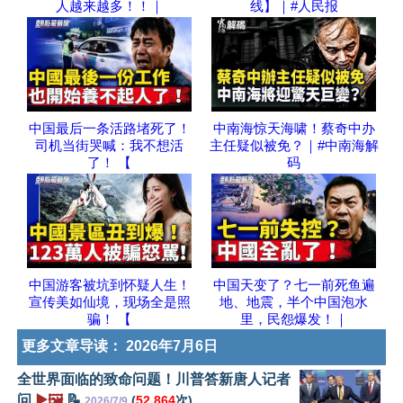
人越来越多！！｜
线】｜#人民报
中国最后一条活路堵死了！
中南海惊天海啸！蔡奇中办
司机当街哭喊：我不想活
主任疑似被免？｜#中南海解
了！ 【
码
中国游客被坑到怀疑人生！
中国天变了？七一前死鱼遍
宣传美如仙境，现场全是照
地、地震，半个中国泡水
骗！ 【
里，民怨爆发！｜
更多文章导读：
2026年7月6日
全世界面临的致命问题！川普答新唐人记者
问
▶️🖼️
📝
(
52,864
次)
2026/7/9