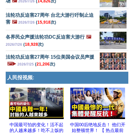
场
🖼️
(
14,826
次)
2026/7/26
法轮功反迫害27周年 台北大游行吁制止迫
害
🖼️
(
15,918
次)
2026/7/26
各界民众声援法轮功DC反迫害大游行
🖼️
(
18,928
次)
2026/7/26
法轮功反迫害27周年 15位美国会议员声援
🖼️▶️
(
21,206
次)
2026/7/25
人民报视频:
中国最可怕的变化！活不起
中国00后绝地反击！ 他们开
的人越来越多！吃不上饭的
始整顿世界！ 【 热点最前