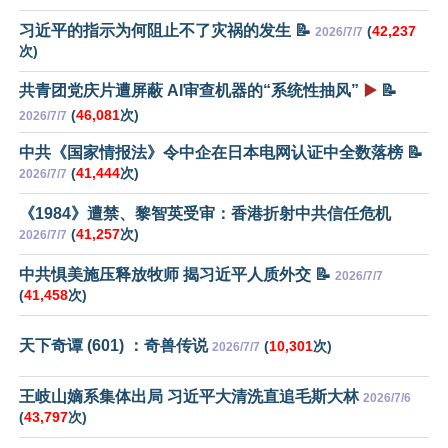
习近平的指示为何阻止不了灾祸的发生 📝
(
42,237
2026/7/7
次)
共青团党庆片遭屏蔽 AI审查机器的“系统性抽风”
▶️
📝
(
46,081
次)
2026/7/7
中共《国家情报法》令中企在日本电网认证中全数落榜 📝
(
41,444
次)
2026/7/7
《1984》遭禁、黎智英受审：香港折射中共信任危机
(
41,257
次)
2026/7/7
中共惧美施压释放牧师 揭习近平人质外交 📝
2026/7/7
(
41,458
次)
天下奇谭 (601) ：奇兽传说
(
10,301
次)
2026/7/7
王岐山嫡系集体出局 习近平大清洗直追毛斯大林
2026/7/6
(
43,797
次)