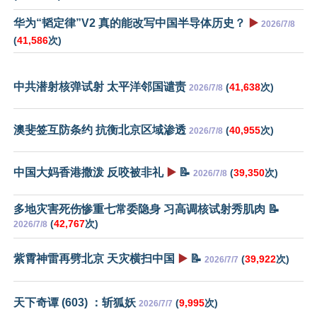
华为“韬定律”V2 真的能改写中国半导体历史？
▶️
2026/7/8
(
41,586
次)
中共潜射核弹试射 太平洋邻国谴责
(
41,638
次)
2026/7/8
澳斐签互防条约 抗衡北京区域渗透
(
40,955
次)
2026/7/8
中国大妈香港撒泼 反咬被非礼
▶️
📝
(
39,350
次)
2026/7/8
多地灾害死伤惨重七常委隐身 习高调核试射秀肌肉 📝
(
42,767
次)
2026/7/8
紫霄神雷再劈北京 天灾横扫中国
▶️
📝
(
39,922
次)
2026/7/7
天下奇谭 (603) ：斩狐妖
(
9,995
次)
2026/7/7