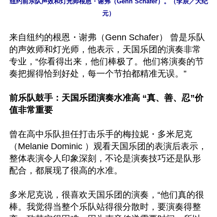
纽约前乐队声效和灯光师根恩・谢弗（Genn Schafer）。（李辰／大纪
元）
来自纽约的根恩・谢弗（Genn Schafer） 曾是乐队
的声效师和灯光师，他表示，天国乐团的演奏非常
专业，“你看得出来，他们棒极了。他们将演奏的节
奏把握得恰到好处，每一个节拍都精准无误。”

前乐队鼓手：天国乐团演奏水准高 “真、善、忍”价
值非常重要
曾在高中乐队担任打击乐手的梅拉妮・多米尼克
（Melanie Dominic ）观看天国乐团的表演后表示，
整体表演令人印象深刻，不论是演奏技巧还是队形
配合，都展现了很高的水准。

多米尼克说，很喜欢天国乐团的演奏，“他们真的很
棒。我觉得当整个乐队站得很分散时，要演奏得整