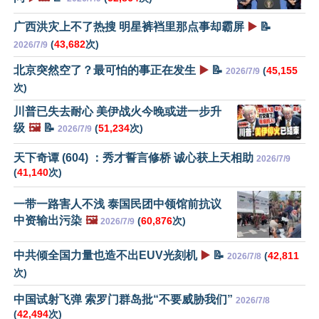
广西洪灾上不了热搜 明星裤裆里那点事却霸屏
▶️
📝
(
43,682
次)
2026/7/9
北京突然空了？最可怕的事正在发生
▶️
📝
(
45,155
2026/7/9
次)
川普已失去耐心 美伊战火今晚或进一步升
级
🖼️
📝
(
51,234
次)
2026/7/9
天下奇谭 (604) ：秀才誓言修桥 诚心获上天相助
2026/7/9
(
41,140
次)
一带一路害人不浅 泰国民团中领馆前抗议
中资输出污染
🖼️
(
60,876
次)
2026/7/9
中共倾全国力量也造不出EUV光刻机
▶️
📝
(
42,811
2026/7/8
次)
中国试射飞弹 索罗门群岛批“不要威胁我们”
2026/7/8
(
42,494
次)