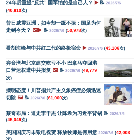
24年后重提“反共” 国军怕的是自己人？
▶️
📝
2026/7/6
(
40,610
次)
昔日威震亚洲，如今却一蹶不振：国足为何
走到今天？
🖼️▶️
📝
(
50,978
次)
2026/7/6
看胡海峰与中共红二代的终极宿命
▶️
(
43,106
次)
2026/7/6
弃台湾与北京建交吃亏不小 巴拿马夺回港
口营运权遭中共报复
🖼️
📝
(
49,779
2026/7/6
次)
摆明态度！川普指共产主义象癌症必须迅速
切除
🖼️
📝
(
61,060
次)
2026/7/6
蔡奇布局：逼走李干杰 让陈希为习近平背锅 📝
2026/7/6
(
45,049
次)
美国国庆习未致电祝贺 释放牧师是何用意
(
42,008
2026/7/6
次)