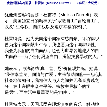
犹他州游客梅丽莎・杜雷特（Melissa Durrett）。（李辰／大纪元）
犹他州游客梅丽莎・杜雷特（Melissa Durrett）表
示，美国独立日的精神关乎“宗教自由”“言论自由”，
以及“ 生命权、自由权以及追求幸福的权利”。

杜雷特说，她为美国这个国家深感自豪。“我的家人
曾为这个国家献出生命，我也愿为这个国家牺牲。
我会为我们的自由而战，也会为世界各地他人的自
由而战──为了任何渴望自由、渴望摆脱暴政的人。”

她表示，与法轮功“真、善、忍”价值观共鸣。她说，
“我信奉善良、同情与仁爱，主张帮助同胞──无论其
社会地位如何；我相信人与人之间并无高低贵贱之
分，在上帝眼中众生平等。宗教中最核心的字
是‘爱’，而生活中最重要的是‘自由’。”

杜雷特表示，天国乐团在现场演奏的音乐，触动她