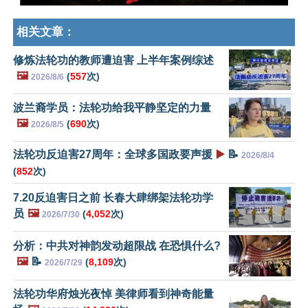
相关文章：
修炼法轮功的教师遭迫害 上半年案例综述
🖼️
(
557
次)
2026/8/6
波兰裔学员：法轮功给我平静坚定的力量
🖼️
(
690
次)
2026/8/5
法轮功反迫害27周年：全球多国政要声援
▶️
📝
2026/8/4
(
852
次)
7.20反迫害日之前 长春大肆绑架法轮功学
员
🖼️
(
4,052
次)
2026/7/30
分析：中共对神韵发动超限战 在恐惧什么?
🖼️
📝
(
8,109
次)
2026/7/29
法轮功华府烛光夜悼 美律师看到神奇能量