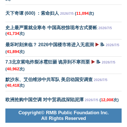
天下奇谭 (600) ：索命妇人
(
11,094
次)
2026/7/5
史上最严重就业寒冬 中国高校惊现考古式要帐
2026/7/5
(
41,734
次)
最坏时刻来临？ 2026中国楼市将进入无底洞
▶️
📝
2026/7/5
(
41,894
次)
7.3北京紫电炸裂冰雹狂砸 诡异到不寒而栗
▶️
📝
2026/7/5
(
40,962
次)
默沙东、艾伯维涉中共军队 美启动国安调查
2026/7/5
(
40,418
次)
欧洲抢购中国空调 对中贸易战深陷泥潭
(
12,008
次)
2026/7/5
Copyright© RMB Public Foundation Inc.
All Rights Reserved