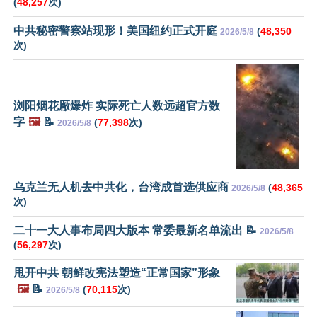
(
48,257
次)
中共秘密警察站现形！美国纽约正式开庭
(
48,350
2026/5/8
次)
浏阳烟花厰爆炸 实际死亡人数远超官方数
字
🖼️
📝
(
77,398
次)
2026/5/8
乌克兰无人机去中共化，台湾成首选供应商
(
48,365
2026/5/8
次)
二十一大人事布局四大版本 常委最新名单流出 📝
2026/5/8
(
56,297
次)
甩开中共 朝鲜改宪法塑造“正常国家”形象
🖼️
📝
(
70,115
次)
2026/5/8