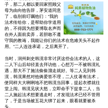
子，那二人都以要回家照顾父
母为由向他告辞，茅安道同意
了，临别前叮嘱他们：“我的
法术传给你，是帮助你学道用
的，不得因为想要博取名声而
在外人面前卖弄，若胆敢不遵
守我的教诲，我能让你们的法术在危难关头不起作
用。”二人连连承诺，之后离开了。

当时，润州刺史韩滉非常讨厌这些会法术的人，这
二人下山后却径直去拜访他，心想万一不被韩滉礼
遇，那大不了施法偷偷溜走就好。等二人见到韩
滉，韩滉果然对他俩爱答不理，二人仗著有法术，
便同样大大咧咧地不把韩滉当回事，提起衣襟就往
堂上闯。韩滉见状大怒，立即命手下捉拿二人，当
二人施起法术想要逃走时，才发现法术已经不管用
了，于是当场被五花大绑了起来，眼看就要被杀
头。
