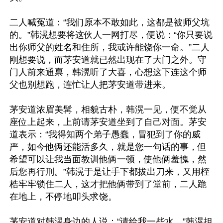
二人喊冤道：“我们原本不敢如此，这都是被师父坑
的。”韩滉想要将这伙人一网打尽，便说：“你只要说
出你师父的姓名和住所，我或许能饶你一命。”二人
刚想要说，而茅安道就已然出现在了大门之外。守
门人前来通禀，韩滉听了大喜，心想这下连这个师
父也别想跑，连忙让人把茅安道带进来。

茅安道浓眉美髯，相貌古朴，韩滉一见，便不觉从
座位上起来，上前请茅安道坐到了自己对面。茅安
道表示：“我得知两个弟子愚蠢，冒犯到了你的威
严，如今他俩还能活多久，就是您一句话的事，但
希望可以让我当面教训他俩一顿，使他俩羞愧，然
后您再行刑。”韩滉于是让手下都拔出刀来，又用桎
梏牢牢锁住二人，这才把他俩带到了堂前，二人跪
在地上，不停地叩头求饶。

茅安道对韩滉身边的人说：“请给我一些水。”韩滉担