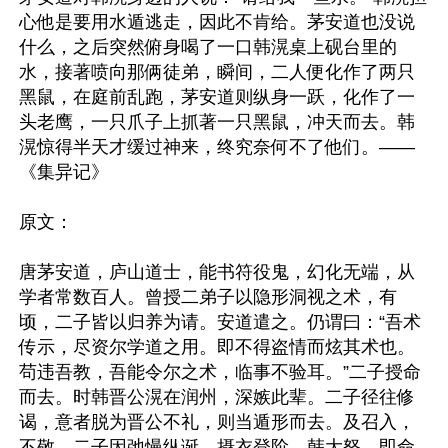
心他是要用水遁逃走，因此不肯给。茅安道也没说
什么，之后突然俯身喝了一口韩滉桌上砚台里的
水，接著喷向那俩徒弟，瞬间，二人便化作了两只
黑鼠，在庭前乱跑，茅安道则纵身一跃，化作了一
头老鹰，一只爪子上抓著一只黑鼠，冲天而去。韩
滉惊得半天才缓过神来，终究奈何不了他们。——
《集异记》

原文：

唐茅安道，庐山道士，能书符役鬼，幻化无端，从
学者常数百人。曾授二弟子以隐形洞视之术，有
顷，二子皆以归养为请。安道遣之。仍谓曰：“吾术
传示，尽资尔学道之用。即不得盗情而炫其术也。
苟违吾教，吾能令尔之术，临事不验耳。”二子授命
而去。时韩晋公滉在润州，深嫉此辈。二子径往修
谒，意者脱为晋公不礼，则当遁形而去。及召入，
不敬，二子因弛慢纵诞，摄衣登阶。韩大怒，即命