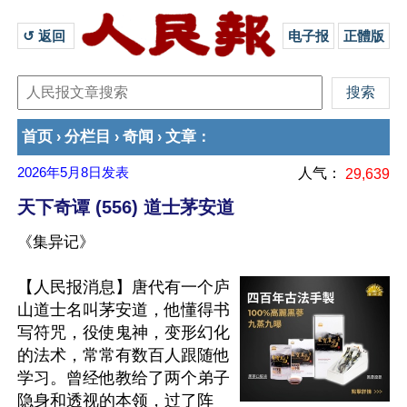
↺ 返回 
电子报
正體版
首页
分栏目
奇闻
文章
›
›
›
：
2026年5月8日
发表
人气：
29,639
天下奇谭 (556) 道士茅安道
《集异记》
【人民报消息】唐代有一个庐
山道士名叫茅安道，他懂得书
写符咒，役使鬼神，变形幻化
的法术，常常有数百人跟随他
学习。曾经他教给了两个弟子
隐身和透视的本领，过了阵