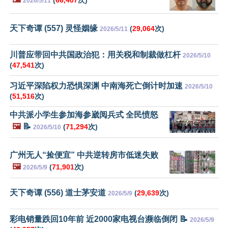
(
66,407
次)
2026/5/11
天下奇谭 (557) 灵怪姻缘
(
29,064
次)
2026/5/11
川普应带回中共国政治犯：用关税和制裁做杠杆
2026/5/10
(
47,541
次)
习近平深陷权力恐惧深渊 中南海死亡倒计时加速
2026/5/10
(
51,516
次)
中共派小学生参加海参崴阅兵式 全民愤怒
🖼️
📝
(
71,294
次)
2026/5/10
广州无人“捡便宜” 中共逆转房市低迷失败
🖼️
(
71,901
次)
2026/5/9
天下奇谭 (556) 道士茅安道
(
29,639
次)
2026/5/9
彩电销量跌回10年前 近2000家电视台濒临倒闭 📝
2026/5/9