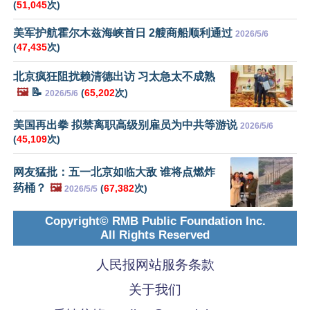
(
51,045
次)
美军护航霍尔木兹海峡首日 2艘商船顺利通过
2026/5/6
(
47,435
次)
北京疯狂阻扰赖清德出访 习太急太不成熟
🖼️
📝
(
65,202
次)
2026/5/6
美国再出拳 拟禁离职高级别雇员为中共等游说
2026/5/6
(
45,109
次)
网友猛批：五一北京如临大敌 谁将点燃炸
药桶？
🖼️
(
67,382
次)
2026/5/5
Copyright© RMB Public Foundation Inc.
All Rights Reserved
人民报网站服务条款
关于我们