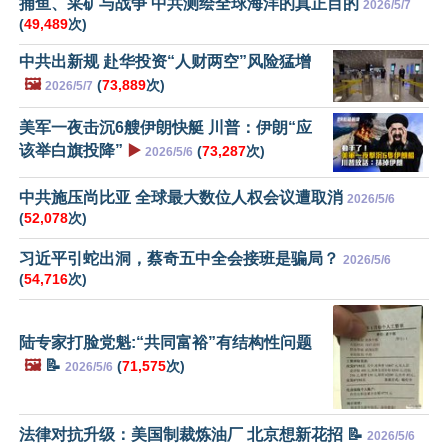
捕鱼、采矿与战争 中共测绘全球海洋的真正目的
2026/5/7
(
49,489
次)
中共出新规 赴华投资“人财两空”风险猛增
🖼️
(
73,889
次)
2026/5/7
美军一夜击沉6艘伊朗快艇 川普：伊朗“应
该举白旗投降”
▶️
(
73,287
次)
2026/5/6
中共施压尚比亚 全球最大数位人权会议遭取消
2026/5/6
(
52,078
次)
习近平引蛇出洞，蔡奇五中全会接班是骗局？
2026/5/6
(
54,716
次)
陆专家打脸党魁:“共同富裕”有结构性问题
🖼️
📝
(
71,575
次)
2026/5/6
法律对抗升级：美国制裁炼油厂 北京想新花招 📝
2026/5/6