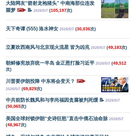
大陆网友“箭射龙袍猪头” 中南海那位连发
噩梦
🖼️▶️
📝
(
105,197
次)
2026/5/7
天下奇谭 (555) 洛水神女
(
30,036
次)
2026/5/7
立夏吹西南风与北京现火流星 皆为凶兆
(
49,183
次)
2026/5/7
朝鲜修宪放弃统一半岛 金正恩打脸习近平
(
49,512
2026/5/7
次)
川普要伊朗投降 中东将会变天？
🖼️▶️
(
69,829
次)
2026/5/7
中共前防长魏凤和与李尚福因贪腐被判死缓 📝
2026/5/7
(
50,065
次)
美国全球封锁伊朗“史诗狂怒”直击中俄石油命脉
2026/5/7
(
48,967
次)