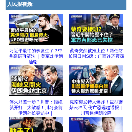
人民报视频:
习近平最怕的事发生了？中
蔡奇突然被推上位！两任防
共高层再清洗 ｜美军炸伊朗
长同日判S缓；广西连环震荡
油轮 ｜
停火只差一步？川普：拒绝
湖南突发特大爆炸！巨型蘑
就开打｜太敏感！川习会前
菇云冲天 伤亡恐远超通报｜
伊朗外长突访中｜
川普逼伊朗投降