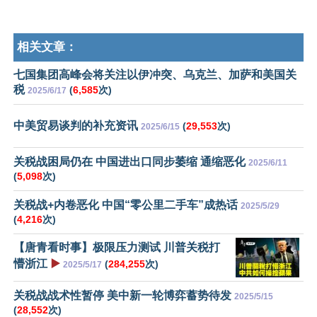
相关文章：
七国集团高峰会将关注以伊冲突、乌克兰、加萨和美国关
税
(
6,585
次)
2025/6/17
中美贸易谈判的补充资讯
(
29,553
次)
2025/6/15
关税战困局仍在 中国进出口同步萎缩 通缩恶化
2025/6/11
(
5,098
次)
关税战+内卷恶化 中国“零公里二手车”成热话
2025/5/29
(
4,216
次)
【唐青看时事】极限压力测试 川普关税打
懵浙江
▶️
(
284,255
次)
2025/5/17
关税战战术性暂停 美中新一轮博弈蓄势待发
2025/5/15
(
28,552
次)