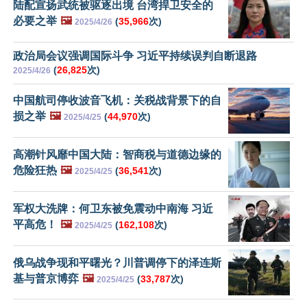
陆配宣扬武统被驱逐出境 台湾捍卫安全的
必要之举
🖼️
(
35,966
次)
2025/4/26
政治局会议强调国际斗争 习近平持续误判自断退路
(
26,825
次)
2025/4/26
中国航司停收波音飞机：关税战背景下的自
损之举
🖼️
(
44,970
次)
2025/4/25
高潮针风靡中国大陆：智商税与道德边缘的
危险狂热
🖼️
(
36,541
次)
2025/4/25
军权大洗牌：何卫东被免震动中南海 习近
平高危！
🖼️
(
162,108
次)
2025/4/25
俄乌战争现和平曙光？川普调停下的泽连斯
基与普京博弈
🖼️
(
33,787
次)
2025/4/25