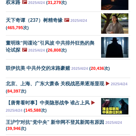
权末路
🖼️
(
31,279
次)
2025/4/24
天下奇谭（237）树精奇缘
🖼️
2025/4/24
(
465,795
次)
董明珠“间谍论”引风波 中共排外狂热的舆
论试探
🖼️
(
26,808
次)
2025/4/24
联伊抗美 中共外交的末路豪赌
(
20,436
次)
2025/4/24
北京、上海、广东大萧条 关税战恶果逐渐显现
▶️
2025/4/24
(
84,397
次)
【唐青看时事】中美隐形战争 谁占上风
▶️
(
145,588
次)
2025/4/24
王沪宁对抗“党中央” 新华网不登其新闻有原因
2025/4/24
(
39,946
次)