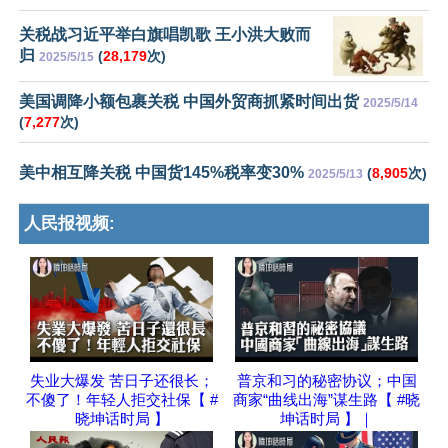
关税战习近平举白旗唱凯歌 王小洪大败而
归
(
28,179
次)
2025/5/15
美国调降小额包裹关税 中国外贸商抓紧时间出货
2025/5/14
(
7,277
次)
美中相互降关税 中国货145%税率变30%
(
8,905
次)
2025/5/13
人民报视频:
失业大爆发 苦日子还很长；
普京和习的秘密协议；中国
不傻了！年轻人拒交社保【 #
商家“曲线出海”谋生路【 #晓
晓坤话时局 】
坤话时局 】｜