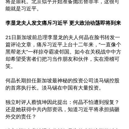
将是噩耗。北京似乎开始准备抛出替罪羊，这很可
能就是习近平。

李显龙夫人发文痛斥习近平 更大政治动荡即将到来
21日新加坡前总理李显龙的夫人何晶在脸书转发一
篇评论文章，痛斥习近平上台十二年来，“一直像个
黑帮老大”一样掠夺霸凌邻国。如今在关税战中中方
却希望受害者们把习当作朋友和伙伴，实在滑稽可
笑。

何晶长期担任新加坡最神秘的投资公司淡马锡控股
的首席执行长。淡马锡在中国有大量投资。

独立时评人蔡慎坤因此提出：何晶不怕遭到报复？
还是她获得中共内部资讯，知道习近平将承担搞砸
外交的责任？
