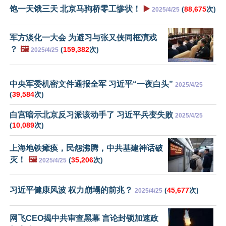
饱一天饿三天 北京马驹桥零工惨状！
▶️
(
88,675
次)
2025/4/25
军方淡化一大会 为避习与张又侠同框演戏
？
🖼️
(
159,382
次)
2025/4/25
中央军委机密文件通报全军 习近平“一夜白头”
2025/4/25
(
39,584
次)
白宫暗示北京反习派该动手了 习近平兵变失败
2025/4/25
(
10,089
次)
上海地铁瘫痪，民怨沸腾，中共基建神话破
灭！
🖼️
(
35,206
次)
2025/4/25
习近平健康风波 权力崩塌的前兆？
(
45,677
次)
2025/4/25
网飞CEO揭中共审查黑幕 言论封锁加速政