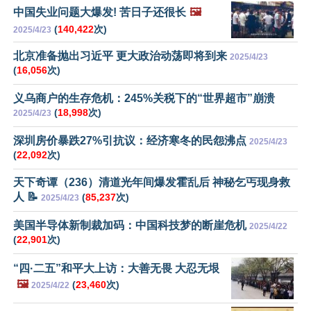
中国失业问题大爆发! 苦日子还很长
🖼️
(
140,422
次)
2025/4/23
北京准备抛出习近平 更大政治动荡即将到来
2025/4/23
(
16,056
次)
义乌商户的生存危机：245%关税下的“世界超市”崩溃
(
18,998
次)
2025/4/23
深圳房价暴跌27%引抗议：经济寒冬的民怨沸点
2025/4/23
(
22,092
次)
天下奇谭（236）清道光年间爆发霍乱后 神秘乞丐现身救
人 📝
(
85,237
次)
2025/4/23
美国半导体新制裁加码：中国科技梦的断崖危机
2025/4/22
(
22,901
次)
“四·二五”和平大上访：大善无畏 大忍无垠
🖼️
(
23,460
次)
2025/4/22