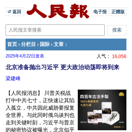
↺ 返回 
电子报
正體版
首页
分栏目
国际
文章
›
›
›
：
2025年4月22日
发表
人气：
16,056
北京准备抛出习近平 更大政治动荡即将到来
梁建峰
【人民报消息】 川普关税战
打中中共七寸，正快速让其陷
入孤立，中共因此威胁要报复
全世界。与此同时俄乌谈判也
走到关键时刻，习近平与普京
的秘密协议被曝光，北京似乎