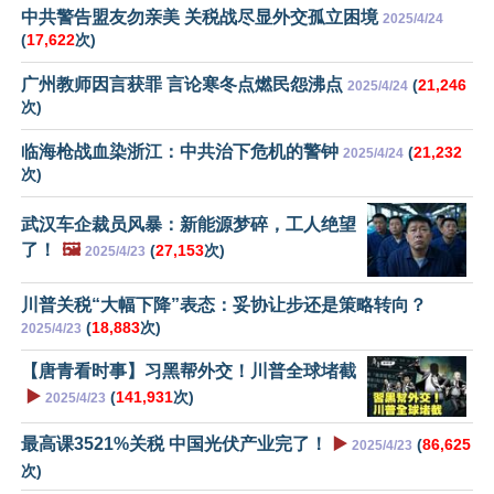
中共警告盟友勿亲美 关税战尽显外交孤立困境
2025/4/24
(
17,622
次)
广州教师因言获罪 言论寒冬点燃民怨沸点
(
21,246
2025/4/24
次)
临海枪战血染浙江：中共治下危机的警钟
(
21,232
2025/4/24
次)
武汉车企裁员风暴：新能源梦碎，工人绝望
了！
🖼️
(
27,153
次)
2025/4/23
川普关税“大幅下降”表态：妥协让步还是策略转向？
(
18,883
次)
2025/4/23
【唐青看时事】习黑帮外交！川普全球堵截
▶️
(
141,931
次)
2025/4/23
最高课3521%关税 中国光伏产业完了！
▶️
(
86,625
2025/4/23
次)