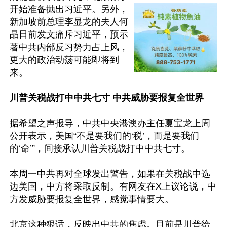
开始准备抛出习近平。另外，
新加坡前总理李显龙的夫人何
晶日前发文痛斥习近平，预示
著中共内部反习势力占上风，
更大的政治动荡可能即将到
来。

川普关税战打中中共七寸 中共威胁要报复全世界
据希望之声报导，中共中央港澳办主任夏宝龙上周
公开表示，美国“不是要我们的‘税’，而是要我们
的‘命’”，间接承认川普关税战打中中共七寸。

本周一中共再对全球发出警告，如果在关税战中选
边美国，中方将采取反制。有网友在X上议论说，中
方发威胁要报复全世界，感觉事情要大。

北京这种狠话，反映出中共的焦虑。目前是川普给