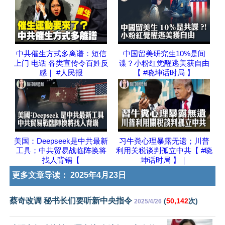
中共催生方式多离谱：短信
中国留美研究生10%是间
上门 电话 各类宣传令百姓反
谍？小粉红觉醒逃美获自由
感｜ #人民报
【 #晓坤话时局 】
美国：Deepseek是中共最新
习牛粪心理暴露无遗；川普
工具；中共贸易战临阵换将
利用关税谈判孤立中共【 #晓
找人背锅【
坤话时局 】｜
更多文章导读：
2025年4月23日
蔡奇改调 秘书长们要听新中央指令
(
50,142
次)
2025/4/26