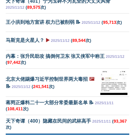
天下奇谭（401）宁为玉碎不为瓦全的大丈夫风骨
(
89,575
次)
2025/11/12
王小洪到地方宣讲 权力已被削弱 📝
(
95,713
次)
2025/11/12
马斯克是火星人？
▶️
(
89,544
次)
2025/11/12
内幕：张升民助攻 搞倒何卫东 张又侠军中称王
2025/11/12
(
97,442
次)
北京大佬踢爆习近平控制世界两大毒招
🖼️
📝
(
241,541
次)
2025/11/12
蒋罔正爆料二十一大部分常委最新名单 📝
2025/11/11
(
108,411
次)
天下奇谭（400）隐藏在民间的武林高手
(
93,367
2025/11/11
次)