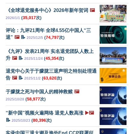
《全球退党服务中心》2026年新年贺词
🖼️
(
35,017
次)
2026/1/1
评论：九评21周年 全球4.55亿中国人“三
退”
🖼️
📝
(
74,797
次)
2025/12/5
《九评》发表21周年 实名退党团队人数上
升
🖼️
📝
(
45,354
次)
2025/11/24
退党中心关于于朦胧三退声明之特别处理通
告
🖼️
📝
(
63,620
次)
2025/11/2
于朦胧之死与中国人的精神救赎
🖼️
(
58,977
次)
2025/10/28
“新中国”视频火遍网络 退党人数高涨
▶️🖼️
📝
(
80,396
次)
2025/10/23
实录中国三退大潮及海外End CCP联署征