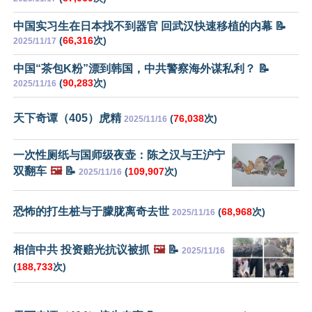
中国实习生在日本找不到器官 回武汉快速移植的内幕 📝
(
66,316
次)
2025/11/17
中国“茶包K粉”漂到韩国，中共警察海外谋私利？ 📝
(
90,283
次)
2025/11/16
天下奇谭（405）虎精
(
76,038
次)
2025/11/16
一次性厕纸与国师级夜壶：陈之汉与王沪宁
双翻车
🖼️
📝
(
109,907
次)
2025/11/16
恐怖的打生桩与于朦胧离奇去世
(
68,968
次)
2025/11/16
相信中共 投资赔光抗议被抓
🖼️
📝
2025/11/16
(
188,733
次)