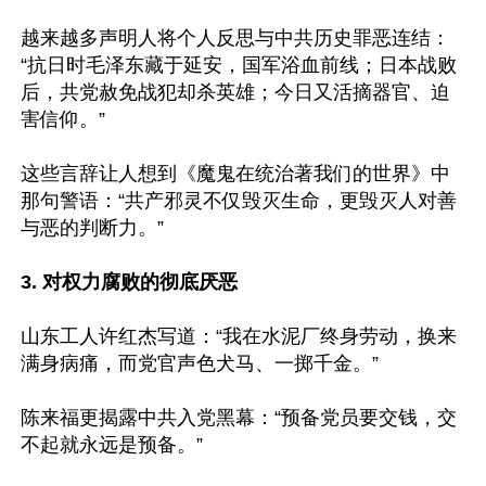
越来越多声明人将个人反思与中共历史罪恶连结：
“抗日时毛泽东藏于延安，国军浴血前线；日本战败
后，共党赦免战犯却杀英雄；今日又活摘器官、迫
害信仰。”

这些言辞让人想到《魔鬼在统治著我们的世界》中
那句警语：“共产邪灵不仅毁灭生命，更毁灭人对善
与恶的判断力。”

3. 对权力腐败的彻底厌恶
山东工人许红杰写道：“我在水泥厂终身劳动，换来
满身病痛，而党官声色犬马、一掷千金。”

陈来福更揭露中共入党黑幕：“预备党员要交钱，交
不起就永远是预备。”
