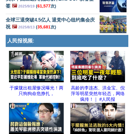
签
🖼️
(
61,577
次)
2025/9/19
全球三退突破4.5亿人 退党中心纽约集会庆
祝
🖼️
(
35,681
次)
2025/8/13
人民报视频:
于朦胧出租屋惨况曝光！两
高龄的李连杰、洪金宝、倪
只狗狗命危挣扎，
萍等明星突然年轻态，网络
疯传！｜ #人民报