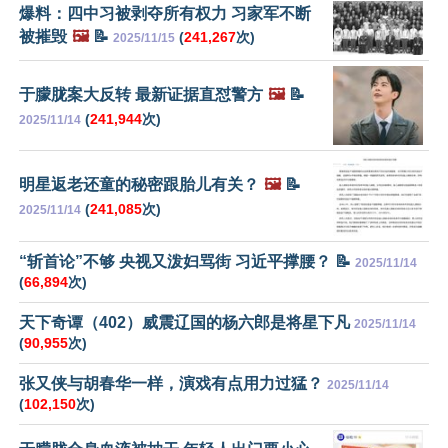
爆料：四中习被剥夺所有权力 习家军不断
被摧毁
🖼️
📝
(
241,267
次)
2025/11/15
于朦胧案大反转 最新证据直怼警方
🖼️
📝
(
241,944
次)
2025/11/14
明星返老还童的秘密跟胎儿有关？
🖼️
📝
(
241,085
次)
2025/11/14
“斩首论”不够 央视又泼妇骂街 习近平撑腰？ 📝
2025/11/14
(
66,894
次)
天下奇谭（402）威震辽国的杨六郎是将星下凡
2025/11/14
(
90,955
次)
张又侠与胡春华一样，演戏有点用力过猛？
2025/11/14
(
102,150
次)