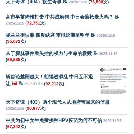
天下奇谭（404）接生奇事 📝
(
76,590
次)
2025/11/16
高市早苗降维打击 中共成疯狗 中日会擦枪走火吗？ 📝
(
72,751
次)
2025/11/15
杨兰兰拒认罪 四度缺席 审讯延期至明年 📝
2025/11/15
(
95,072
次)
从于朦胧事件看失控的权力与生命的救赎 📝
2025/11/15
(
69,685
次)
斩首论越閙越大！胡锡进添乱 中日互不退
让
🖼️
📝
(
92,212
次)
2025/11/15
天下奇谭（403）两个现代人从地府带回来的信息
(
90,677
次)
2025/11/15
中共为初中女生免费接种HPV疫苗为何不可信
2025/11/15
(
67,242
次)