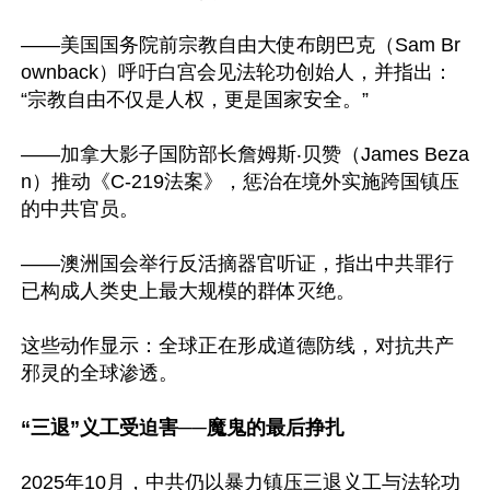
——美国国务院前宗教自由大使布朗巴克（Sam Br
ownback）呼吁白宫会见法轮功创始人，并指出：
“宗教自由不仅是人权，更是国家安全。”

——加拿大影子国防部长詹姆斯‧贝赞（James Beza
n）推动《C-219法案》，惩治在境外实施跨国镇压
的中共官员。

——澳洲国会举行反活摘器官听证，指出中共罪行
已构成人类史上最大规模的群体灭绝。

这些动作显示：全球正在形成道德防线，对抗共产
邪灵的全球渗透。

“三退”义工受迫害──魔鬼的最后挣扎
2025年10月，中共仍以暴力镇压三退义工与法轮功