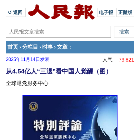
↺ 返回 
电子报
正體版
首页
分栏目
时事
文章
›
›
›
：
2025年11月14日
发表
人气：
73,821
从4.54亿人“三退”看中国人觉醒（图）
全球退党服务中心