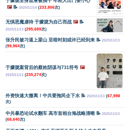
于朦胧全身血液被抽干 年轻人出门要小心
🖼️
📝
(
233,806
次)
2025/11/14
无惧恶魔虐待 于朦胧为自己而战
🖼️
📝
(
295,689
次)
2025/11/13
张升民被习逼上梁山 至暗时刻或许已经到来 📝
2025/11/13
(
99,964
次)
于朦胧案背后的蔡姓阴谋与731符号
🖼️
(
235,274
次)
2025/11/13
外资快速大撤离！中共要拖民企下水 📝
(
67,998
2025/11/13
次)
中共暴恐论试水翻车 高市首相台海战略清晰 📝
2025/11/13
(
68,640
次)