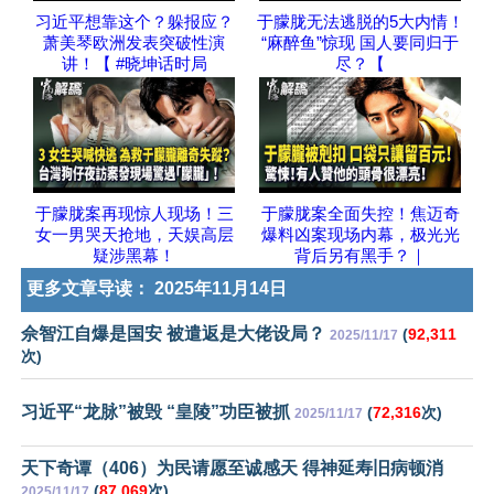
习近平想靠这个？躲报应？
于朦胧无法逃脱的5大内情！
萧美琴欧洲发表突破性演
“麻醉鱼”惊现 国人要同归于
讲！【 #晓坤话时局
尽？【
于朦胧案再现惊人现场！三
于朦胧案全面失控！焦迈奇
女一男哭天抢地，天娱高层
爆料凶案现场内幕，极光光
疑涉黑幕！
背后另有黑手？｜
更多文章导读：
2025年11月14日
佘智江自爆是国安 被遣返是大佬设局？
(
92,311
2025/11/17
次)
习近平“龙脉”被毁 “皇陵”功臣被抓
(
72,316
次)
2025/11/17
天下奇谭（406）为民请愿至诚感天 得神延寿旧病顿消
(
87,069
次)
2025/11/17