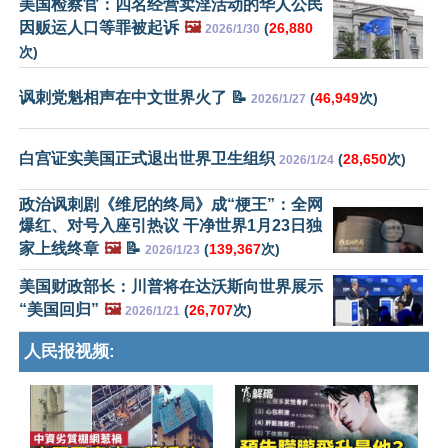
美国检察官：四名经营卖淫活动的华人公民
因贩运人口等罪被起诉
🖼️
(
26,880
2026/1/30
次)
讽刺党魁相声在中文世界火了 📝
(
46,949
次)
2026/1/27
白宫证实美国正式退出世界卫生组织
(
28,650
次)
2026/1/24
政治讽刺剧《维尼的终局》成“梗王”：全网
爆红、对号入座引热议 干净世界1月23日独
家上线终章
🖼️
📝
(
139,367
次)
2026/1/23
美国财政部长：川普将在达沃斯向世界展示
“美国回归”
🖼️
(
26,707
次)
2026/1/21
人民报视频: