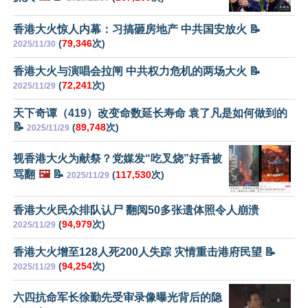
香港大火惊人内幕：习搞砸房地产 中共国安放火 📝
(
79,346
次)
2025/11/30
香港大火与演唱会拉闸 中共权力危机的两场大火 📝
(
72,241
次)
2025/11/29
天下奇谭（419）改变命数延长寿命 袁了凡是如何做到的
📝
(
89,748
次)
2025/11/29
视香港大火为献祭？党媒发“吃叉烧”好香被
骂翻
🖼️
📝
(
117,530
次)
2025/11/29
香港大火民众排队认尸 翻阅50多张遗体照令人崩溃
(
94,979
次)
2025/11/29
香港大火增至128人死200人失踪 灾情重击港府民望 📝
(
94,254
次)
2025/11/29
六四抗命军长徐勤先受审录像曝光背后的隐