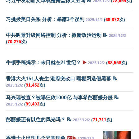
习近平发动新文革或是掩盖惊天丑闻 📝
(
78,554
次)
2025/12/2
习挑拨美日关系 分析：暴露3个误判
(
69,872
次)
2025/12/2
中共叫嚣升级网络控制 分析：掀新政治运动 📝
2025/12/2
(
70,275
次)
牛顿手稿揭示：末日就在21世纪？
▶️
(
88,558
次)
2025/12/2
香港大火151人丧生 港府突改口 曝棚网造假黑幕 📝
(
91,452
次)
2025/12/2
马兴瑞被查？被曝狂敛1000亿 与李希彭丽媛分赃 📝
(
99,403
次)
2025/12/2
彭丽媛还有以往的风光吗？ 📝
(
71,711
次)
2025/12/2
香港大火出现几个异常现象
🖼️▶️
2025/12/2