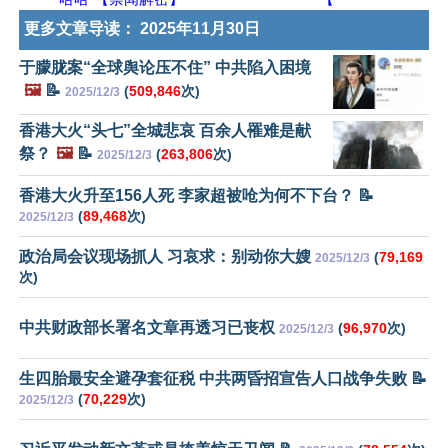
更多文章导读：
2025年11月30日
于朦胧案“全球舆论压不住” 中共陷入困境
🖼️
📝
(
509,846
次)
2025/12/3
香港大火“头七”全城悲哀 百余人罹难是献
祭？
🖼️
📝
(
263,806
次)
2025/12/3
香港大火升至156人死 李家超被呛为何不下台？ 📝
(
89,468
次)
2025/12/3
政治局会议现场抓人 习哀求：别动你大嫂
(
79,169
2025/12/3
次)
中共财政部长署名文章再透习已丧权
(
96,970
次)
2025/12/3
生四胎最安全避孕套征税 中共两昏招宣告人口战争失败 📝
(
70,229
次)
2025/12/3