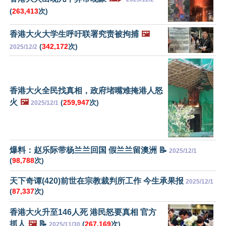
(
263,413
次)
香港大火大学生呼吁联署究责被拘捕
🖼️
(
342,172
次)
2025/12/2
香港大火全民找真相，政府堵嘴难掩港人怒
火
🖼️
(
259,947
次)
2025/12/1
爆料：赵乐际带杨兰兰回国 假兰兰留澳洲 📝
2025/12/1
(
98,788
次)
天下奇谭(420)前世在宗教裁判所工作 今生承果报
2025/12/1
(
87,337
次)
香港大火升至146人死 港民怒要真相 官方
抓人
🖼️
📝
(
267,169
次)
2025/11/30