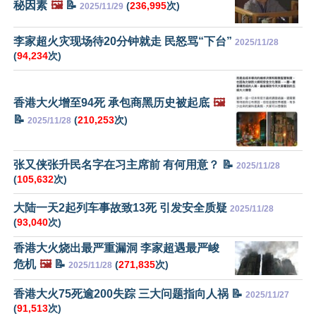
秘因素
🖼️
📝
(
236,995
次)
2025/11/29
李家超火灾现场待20分钟就走 民怒骂“下台”
2025/11/28
(
94,234
次)
香港大火增至94死 承包商黑历史被起底
🖼️
📝
(
210,253
次)
2025/11/28
张又侠张升民名字在习主席前 有何用意？ 📝
2025/11/28
(
105,632
次)
大陆一天2起列车事故致13死 引发安全质疑
2025/11/28
(
93,040
次)
香港大火烧出最严重漏洞 李家超遇最严峻
危机
🖼️
📝
(
271,835
次)
2025/11/28
香港大火75死逾200失踪 三大问题指向人祸 📝
2025/11/27
(
91,513
次)