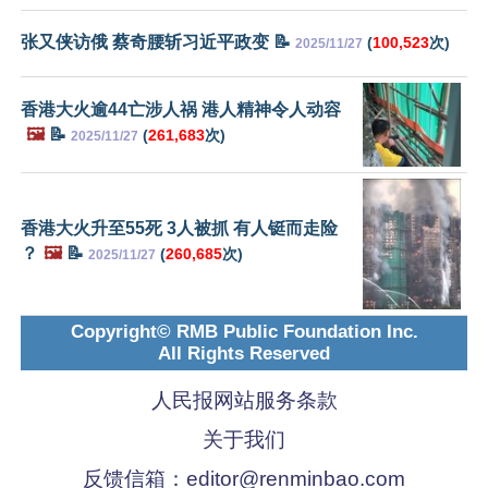
张又侠访俄 蔡奇腰斩习近平政变 📝
(
100,523
次)
2025/11/27
香港大火逾44亡涉人祸 港人精神令人动容
🖼️
📝
(
261,683
次)
2025/11/27
香港大火升至55死 3人被抓 有人铤而走险
？
🖼️
📝
(
260,685
次)
2025/11/27
Copyright© RMB Public Foundation Inc.
All Rights Reserved
人民报网站服务条款
关于我们
反馈信箱：
editor@renminbao.com