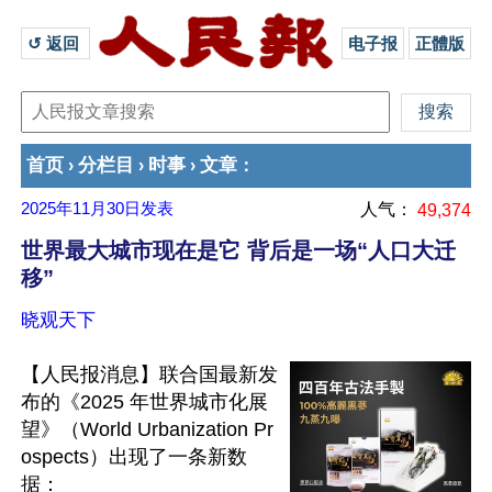
↺ 返回 
电子报
正體版
首页
分栏目
时事
文章
›
›
›
：
2025年11月30日
发表
人气：
49,374
世界最大城市现在是它 背后是一场“人口大迁
移”
晓观天下
【人民报消息】联合国最新发
布的《2025 年世界城市化展
望》（World Urbanization Pr
ospects）出现了一条新数
据：
