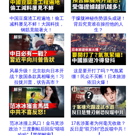
中国豆腐渣工程遍地！偷工
于朦胧神秘伤势源头成谜！
减料屡见不鲜！大国科技，
背后究竟谁在操控他的人
钢筋竟能著火！
生？
风暴升级！北京欲向日本开
这是要开打了吗？气氛紧
战？敌国条款真相曝光！习
绷！民众不买帐！日本旅游
拉拢川普，状告高市？
依旧火爆！
范冰冰撞上风口！金马奖涉
17名涉案者为何毫无收敛？
政治？三度删帖后回应“嘻嘻
反日是“双刃剑”恐反噬中共！
哈哈”【禁闻解密】
【