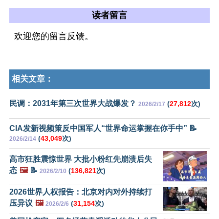
读者留言
欢迎您的留言反馈。
相关文章：
民调：2031年第三次世界大战爆发？
(
27,812
次)
2026/2/17
CIA发新视频策反中国军人“世界命运掌握在你手中” 📝
(
43,049
次)
2026/2/14
高市狂胜震惊世界 大批小粉红先崩溃后失
态
🖼️
📝
(
136,821
次)
2026/2/10
2026世界人权报告：北京对内对外持续打
压异议
🖼️
(
31,154
次)
2026/2/6