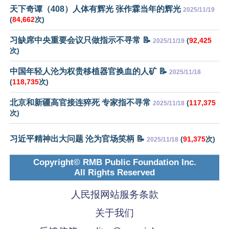
天下奇谭（408）人体有辉光 张作霖当年的辉光
2025/11/19
(
84,662
次)
习缺席中央重要会议只做指示不寻常 📝
(
92,425
2025/11/19
次)
中国年轻人沦为权贵移植器官换血的人矿 📝
2025/11/18
(
118,735
次)
北京和新疆高官接连猝死 专家指不寻常
(
117,375
2025/11/18
次)
习近平精神出大问题 沦为官场笑柄 📝
(
91,375
次)
2025/11/18
Copyright© RMB Public Foundation Inc.
All Rights Reserved
人民报网站服务条款
关于我们