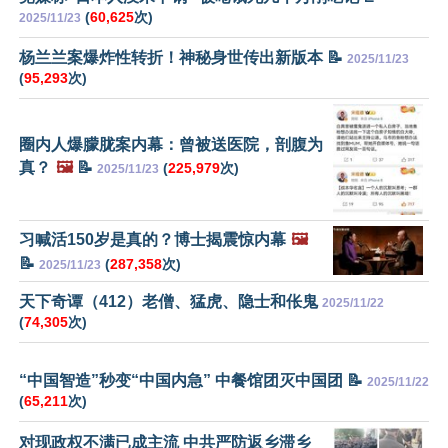
(
60,625
次)
2025/11/23
杨兰兰案爆炸性转折！神秘身世传出新版本 📝
2025/11/23
(
95,293
次)
圈内人爆朦胧案内幕：曾被送医院，剖腹为
真？
🖼️
📝
(
225,979
次)
2025/11/23
习喊活150岁是真的？博士揭震惊内幕
🖼️
📝
(
287,358
次)
2025/11/23
天下奇谭（412）老僧、猛虎、隐士和伥鬼
2025/11/22
(
74,305
次)
“中国智造”秒变“中国内急” 中餐馆团灭中国团 📝
2025/11/22
(
65,211
次)
对现政权不满已成主流 中共严防返乡滞乡