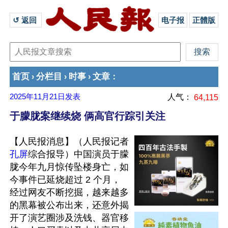
↺ 返回 
电子报
正體版
首页
分栏目
时事
文章
›
›
›
：
2025年11月21日
发表
人气：
64,115
于朦胧案继续烧 俩高官行踪引关注
【人民报消息】（人民报记者
孔屏
综合报导）中国演员于朦
胧今年九月惊传坠楼身亡，如
今事件已延烧超过 2 个月，
经过网友不断挖掘，越来越多
的黑幕被公布出来，还意外揭
开了演艺圈涉及洗钱、器官移