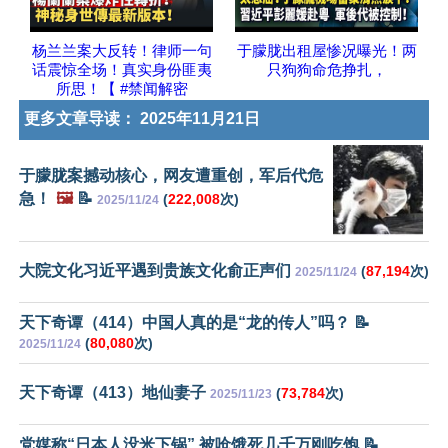
杨兰兰案大反转！律师一句
于朦胧出租屋惨况曝光！两
话震惊全场！真实身份匪夷
只狗狗命危挣扎，
所思！【 #禁闻解密
更多文章导读：
2025年11月21日
于朦胧案撼动核心，网友遭重创，军后代危
急！
🖼️
📝
(
222,008
次)
2025/11/24
大院文化习近平遇到贵族文化俞正声们
(
87,194
次)
2025/11/24
天下奇谭（414）中国人真的是“龙的传人”吗？ 📝
(
80,080
次)
2025/11/24
天下奇谭（413）地仙妻子
(
73,784
次)
2025/11/23
党媒称“日本人没米下锅” 被呛饿死几千万刚吃饱 📝