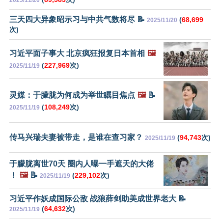
三天四大异象昭示习与中共气数将尽 📝
(
68,699
2025/11/20
次)
习近平面子事大 北京疯狂报复日本首相
🖼️
(
227,969
次)
2025/11/19
灵媒：于朦胧为何成为举世瞩目焦点
🖼️
📝
(
108,249
次)
2025/11/19
传马兴瑞夫妻被带走，是谁在查习家？
(
94,743
次)
2025/11/19
于朦胧离世70天 圈内人曝一手遮天的大佬
！
🖼️
📝
(
229,102
次)
2025/11/19
习近平作妖成国际公敌 战狼薛剑助美成世界老大 📝
(
64,632
次)
2025/11/19