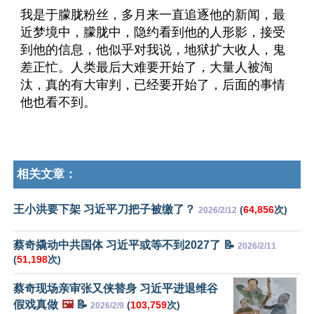
我是于朦胧粉丝，多月来一直追逐他的新闻，最
近梦境中，朦胧中，隐约看到他的人形影，接受
到他的信息，他似乎对我说，地狱扩大收人，鬼
差正忙。人类最后大难要开始了，大量人被淘
汰，真的有大审判，已经要开始了，后面的事情
他也看不到。
相关文章：
王小洪要下架 习近平刀把子被缴了？
(
64,856
次)
2026/2/12
蔡奇撬动中共国体 习近平或等不到2027了 📝
2026/2/11
(
51,198
次)
蔡奇现场亲审张又侠替身 习近平进退维谷
假戏真做
🖼️
📝
(
103,759
次)
2026/2/9