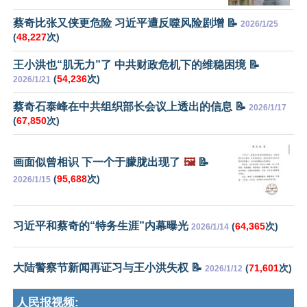
蔡奇比张又侠更危险 习近平遭反噬风险剧增 📝
2026/1/25
(
48,227
次)
王小洪也“肌无力”了 中共财政危机下的维稳困境 📝
(
54,236
次)
2026/1/21
蔡奇石泰峰在中共组织部长会议上透出的信息 📝
2026/1/17
(
67,850
次)
画面似曾相识 下一个于朦胧出现了
🖼️
📝
(
95,688
次)
2026/1/15
习近平和蔡奇的“特务生涯”内幕曝光
(
64,365
次)
2026/1/14
大陆警察节新闻再证习与王小洪失权 📝
(
71,601
次)
2026/1/12
人民报视频: