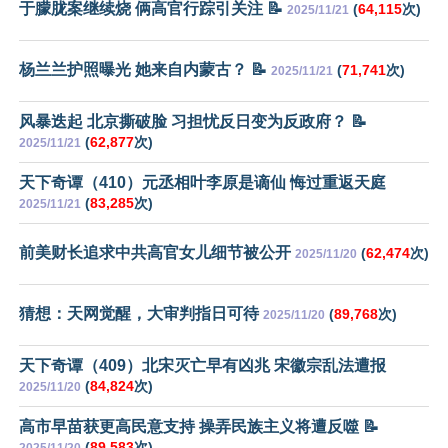
于朦胧案继续烧 俩高官行踪引关注 📝
(
64,115
次)
2025/11/21
杨兰兰护照曝光 她来自内蒙古？ 📝
(
71,741
次)
2025/11/21
风暴迭起 北京撕破脸 习担忧反日变为反政府？ 📝
(
62,877
次)
2025/11/21
天下奇谭（410）元丞相叶李原是谪仙 悔过重返天庭
(
83,285
次)
2025/11/21
前美财长追求中共高官女儿细节被公开
(
62,474
次)
2025/11/20
猜想：天网觉醒，大审判指日可待
(
89,768
次)
2025/11/20
天下奇谭（409）北宋灭亡早有凶兆 宋徽宗乱法遭报
(
84,824
次)
2025/11/20
高市早苗获更高民意支持 操弄民族主义将遭反噬 📝
(
89,583
次)
2025/11/20