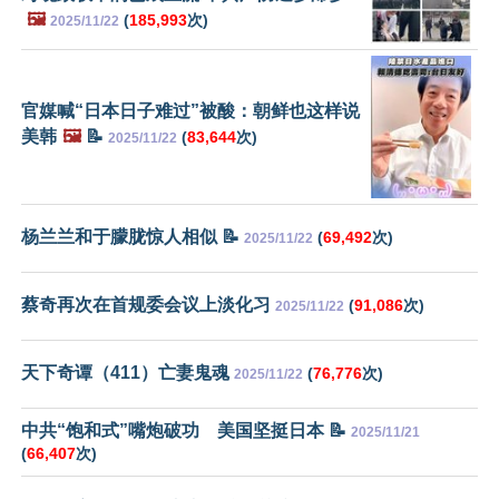
🖼️
(
185,993
次)
2025/11/22
官媒喊“日本日子难过”被酸：朝鲜也这样说
美韩
🖼️
📝
(
83,644
次)
2025/11/22
杨兰兰和于朦胧惊人相似 📝
(
69,492
次)
2025/11/22
蔡奇再次在首规委会议上淡化习
(
91,086
次)
2025/11/22
天下奇谭（411）亡妻鬼魂
(
76,776
次)
2025/11/22
中共“饱和式”嘴炮破功 美国坚挺日本 📝
2025/11/21
(
66,407
次)