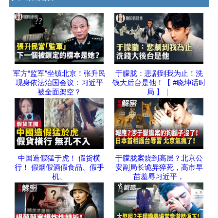
军方“监军”坐镇北京！张升民
于朦胧：悲剧到我为止！洗
现身依法治国会议：习近平
钱大后台是他！【 #晓坤话时
被全面架空？
局 】｜
中国造假猛于虎！ 假货横
于朦胧案烧到高层？北京公
行！ 假烟假酒假食品、假手
安副局长诡异猝死，高市早
机、
苗羞辱习近平，