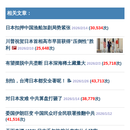
相关文章：
日本扣押中国渔船加剧局势紧张
(
30,534
次)
2026/2/14
川普祝贺日本首相高市早苗获得“压倒性”胜
利
🖼️
(
25,648
次)
2026/2/10
有望摆脱中共垄断 日本深海稀土藏量大
(
25,718
次)
2026/2/3
别怕，台湾日本都安全著呢！ 📝
(
43,713
次)
2026/1/26
对日本发难 中共算盘打砸了
(
38,779
次)
2026/1/14
委国伊朗巨变 中国民众吁全民联署推翻中共
2026/1/12
(
41,516
次)