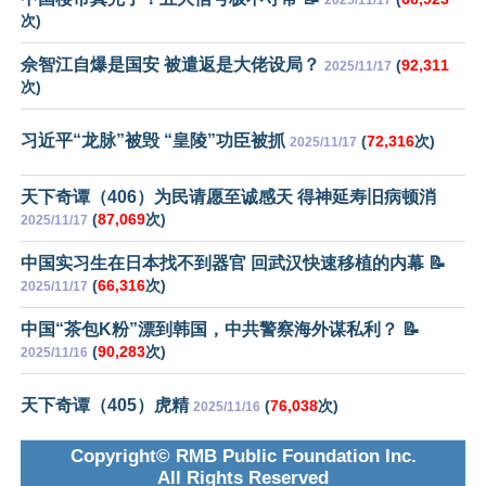
次)
佘智江自爆是国安 被遣返是大佬设局？
(
92,311
2025/11/17
次)
习近平“龙脉”被毁 “皇陵”功臣被抓
(
72,316
次)
2025/11/17
天下奇谭（406）为民请愿至诚感天 得神延寿旧病顿消
(
87,069
次)
2025/11/17
中国实习生在日本找不到器官 回武汉快速移植的内幕 📝
(
66,316
次)
2025/11/17
中国“茶包K粉”漂到韩国，中共警察海外谋私利？ 📝
(
90,283
次)
2025/11/16
天下奇谭（405）虎精
(
76,038
次)
2025/11/16
Copyright© RMB Public Foundation Inc.
All Rights Reserved