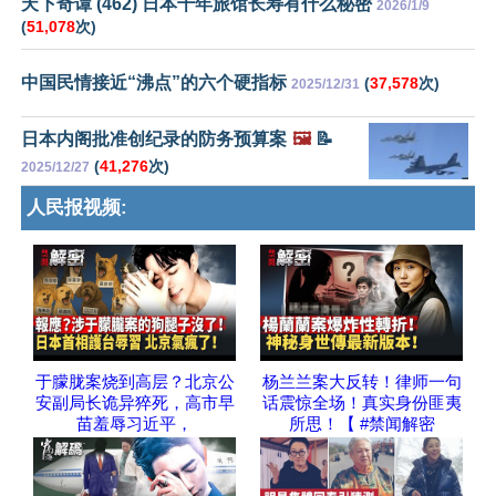
天下奇谭 (462) 日本千年旅馆长寿有什么秘密
2026/1/9
(
51,078
次)
中国民情接近“沸点”的六个硬指标
(
37,578
次)
2025/12/31
日本内阁批准创纪录的防务预算案
🖼️
📝
(
41,276
次)
2025/12/27
人民报视频:
于朦胧案烧到高层？北京公
杨兰兰案大反转！律师一句
安副局长诡异猝死，高市早
话震惊全场！真实身份匪夷
苗羞辱习近平，
所思！【 #禁闻解密