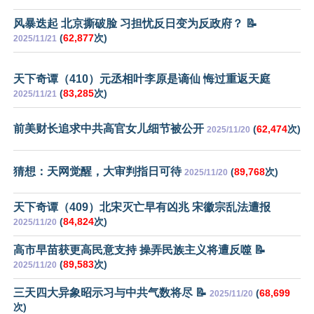
风暴迭起 北京撕破脸 习担忧反日变为反政府？ 📝
(
62,877
次)
2025/11/21
天下奇谭（410）元丞相叶李原是谪仙 悔过重返天庭
(
83,285
次)
2025/11/21
前美财长追求中共高官女儿细节被公开
(
62,474
次)
2025/11/20
猜想：天网觉醒，大审判指日可待
(
89,768
次)
2025/11/20
天下奇谭（409）北宋灭亡早有凶兆 宋徽宗乱法遭报
(
84,824
次)
2025/11/20
高市早苗获更高民意支持 操弄民族主义将遭反噬 📝
(
89,583
次)
2025/11/20
三天四大异象昭示习与中共气数将尽 📝
(
68,699
2025/11/20
次)