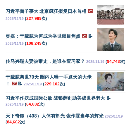
习近平面子事大 北京疯狂报复日本首相
🖼️
(
227,969
次)
2025/11/19
灵媒：于朦胧为何成为举世瞩目焦点
🖼️
📝
(
108,249
次)
2025/11/19
传马兴瑞夫妻被带走，是谁在查习家？
(
94,743
次)
2025/11/19
于朦胧离世70天 圈内人曝一手遮天的大佬
！
🖼️
📝
(
229,102
次)
2025/11/19
习近平作妖成国际公敌 战狼薛剑助美成世界老大 📝
(
64,632
次)
2025/11/19
天下奇谭（408）人体有辉光 张作霖当年的辉光
2025/11/19
(
84,662
次)