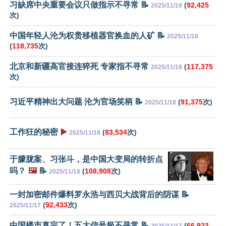
习缺席中央重要会议只做指示不寻常 📝
(
92,425
2025/11/19
次)
中国年轻人沦为权贵移植器官换血的人矿 📝
2025/11/18
(
118,735
次)
北京和新疆高官接连猝死 专家指不寻常
(
117,375
2025/11/18
次)
习近平精神出大问题 沦为官场笑柄 📝
(
91,375
次)
2025/11/18
工作狂的秘密
▶️
(
83,534
次)
2025/11/18
于朦胧案、习张斗，是中国大变局的转折点
吗？
🖼️
📝
(
108,908
次)
2025/11/18
一封加密邮件爆料罗永浩与西贝大战背后的阴谋 📝
(
92,433
次)
2025/11/17
中国楼市真完了！五大信号极不寻常 📝
(
66,923
2025/11/17