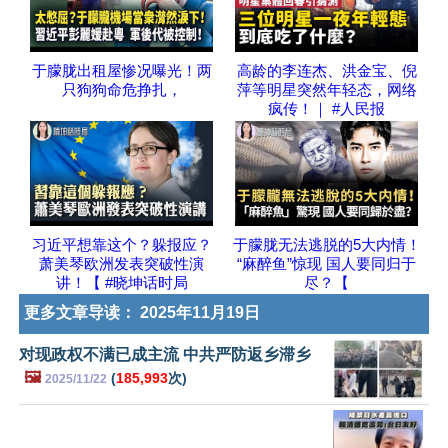
于朦胧出租屋惨况曝光！两
高龄的李连杰、洪金宝、倪
只狗狗命危挣扎，
萍等明星突然年轻态，网络
疯传！｜ #人民报
习近平想靠这个？躲报应？
于朦胧无法逃脱的5大内情！
萧美琴欧洲发表突破性演
“麻醉鱼”惊现 国人要同归于
讲！【 #晓坤话时局
尽？【
更多文章导读：
2025年11月19日
对现政权不满已成主流 中共严防返乡滞乡
🖼️
(
185,993
次)
2025/11/22