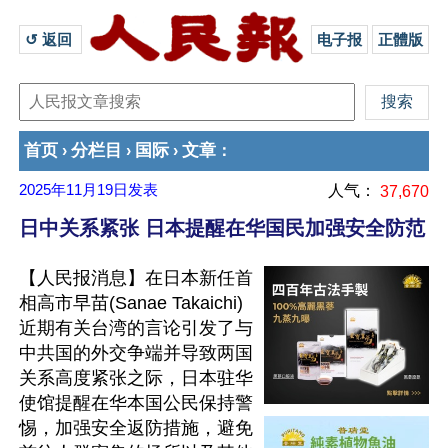
↺ 返回 
电子报
正體版
首页
分栏目
国际
文章
›
›
›
：
2025年11月19日
发表
人气：
37,670
日中关系紧张 日本提醒在华国民加强安全防范
【人民报消息】在日本新任首
相高市早苗(Sanae Takaichi)
近期有关台湾的言论引发了与
中共国的外交争端并导致两国
关系高度紧张之际，日本驻华
使馆提醒在华本国公民保持警
惕，加强安全返防措施，避免