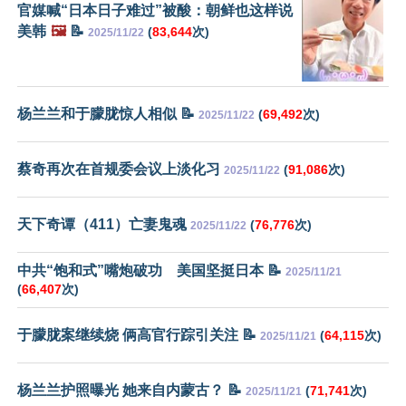
官媒喊“日本日子难过”被酸：朝鲜也这样说
美韩
🖼️
📝
(
83,644
次)
2025/11/22
杨兰兰和于朦胧惊人相似 📝
(
69,492
次)
2025/11/22
蔡奇再次在首规委会议上淡化习
(
91,086
次)
2025/11/22
天下奇谭（411）亡妻鬼魂
(
76,776
次)
2025/11/22
中共“饱和式”嘴炮破功 美国坚挺日本 📝
2025/11/21
(
66,407
次)
于朦胧案继续烧 俩高官行踪引关注 📝
(
64,115
次)
2025/11/21
杨兰兰护照曝光 她来自内蒙古？ 📝
(
71,741
次)
2025/11/21