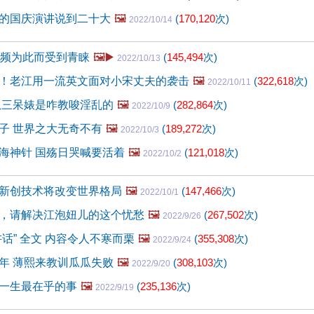
的国庆演讲说到二十大
🖼️
(
170,120
次)
2022/10/14
视频为此而受到青睐
🖼️▶️
(
145,494
次)
2022/10/13
！老江用一流英文面对小宋丈夫的袭击
🖼️
(
322,618
次)
2022/10/11
扒三呆婊是咋教唆淫乱的
🖼️
(
282,864
次)
2022/10/9
子 世界之大无奇不有
🖼️
(
189,272
次)
2022/10/3
海神针 国殇日哭喊要活着
🖼️
(
121,018
次)
2022/10/2
新创技术将改变世界格局
🖼️
(
147,466
次)
2022/10/1
，请解决江泡妞儿的这个忧愁
🖼️
(
267,502
次)
2022/9/26
话” 全文 内容令人不寒而栗
🖼️
(
355,308
次)
2022/9/24
年 薄熙来教训瓜瓜失败
🖼️
(
308,103
次)
2022/9/20
一生最在乎的事
🖼️
(
235,136
次)
2022/9/19