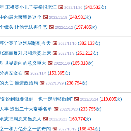
年 宋祖英小儿子要举报老江
🖼️
(
340,532
次)
2022/11/26
中的最大奢望是这个
🖼️
(
248,931
次)
2022/11/18
个镜头 让他无法再作恶
🖼️
(
197,485
次)
2022/11/12
坪让英子这泡屎憋到今天
🖼️
(
382,133
次)
2022/11/10
张高丽反对只和老婆上床
🖼️
(
261,212
次)
2022/11/9
对世界走向的意义重大
🖼️
(
165,318
次)
2022/11/6
分男左女右
🖼️
(
153,365
次)
2022/11/4
的灭亡 谁进政治局
🖼️
(
238,794
次)
2022/10/29
产党说到就要做到，也一定能够做到”
🖼️
(
119,805
次)
2022/10/24
人事 造出二十大常委名单
🖼️
(
233,795
次)
2022/10/23
承志把周恩来当恩人
🖼️
(
160,774
次)
2022/10/21
之一和万亿分之一的奇闻
🖼️
(
168,434
次)
2022/10/19