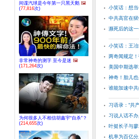
间谍汽球是今年第一只黑天鹅
🖼️
小笑话：想当
(
77,816
次)
中共高官在狱
濒死后的这一
小笑话：王冶
两奇闻规定！
非常神奇的测字 至今是迷
🖼️
(
171,264
次)
美国中期选举
神奇！胎儿也
谁能加速中共
习语录：“共
习说人话不办
为何很多人不相信胡鑫宇“自杀”？
(
214,655
次)
叶挺长子与廖
机率为百亿分