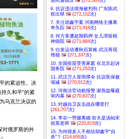
居民遭镇压
🖼️
(
272,369
次)
6. 抗议违法填海被判刑 广东陈武
权出狱
🖼️
(
272,152
次)
7. 关注胡鑫宇案 河南网络主播离
奇失踪
🖼️
(
271,914
次)
8. 何方美遭超期羁押 女儿滞留精
神病院
🖼️
(
271,884
次)
9. 白发运动遭秋后算账 武汉再现
维稳
🖼️
(
271,337
次)
10. 全国疫苗受害家庭 在北京起诉
国务院
🖼️
(
271,253
次)
11. 武汉万人冒雨撑伞 抗议医保被
缩减
🖼️
(
270,912
次)
平的紧迫性。决
12. 河南法官动粗报警 谢燕益曝庭
持久和平”的紧
审内幕
🖼️
(
270,637
次)
为乌克兰决议的
13. 对越自卫反击战在哪里打
(
261,707
次)
14. 李谷一劈腿离婚 前夫是汤灿宋
祖英老师
🖼️
(
220,819
次)
深对俄罗斯的外
15. 为何很多人不相信胡鑫宇“自
杀”？ (
214,655
次)
△