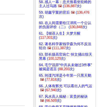
58. 感人一幕：忠犬推着坐轮椅的
主人过马路
🖼️
(
136,887
次)
59. 胡鑫宇案的背后
🖼️
(
136,476
次)
60. 在人间需要给江泽民一个公认
的负面评价（二） (
130,848
次)
61. 【细语人生】大梦方醒
(
117,001
次)
62. 著名科学家钱学森为何不反法
轮功
🖼️
(
111,387
次)
63. 部长级高官病亡 悼文捅出惊天
黑幕 (
100,129
次)
64. 毛宁说辞“中共从未做过3件事”
被揭是谎言 (
88,203
次)
65. 间谍汽球是今年第一只黑天鹅
🖼️
(
77,816
次)
66. 人体有辉光 可以看出人的气运
🖼️
(
67,940
次)
67. 风水高人揭秘：富贵的秘诀
🖼️
(
66,509
次)
68. 雷公电母不是随便发脾气的