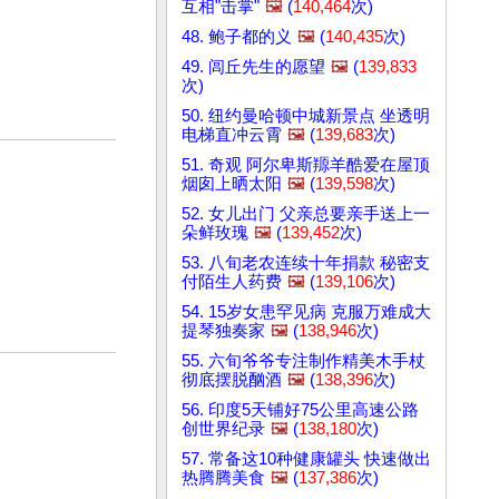
互相"击掌"
🖼️
(
140,464
次)
48. 鲍子都的义
🖼️
(
140,435
次)
49. 闾丘先生的愿望
🖼️
(
139,833
次)
50. 纽约曼哈顿中城新景点 坐透明
电梯直冲云霄
🖼️
(
139,683
次)
51. 奇观 阿尔卑斯羱羊酷爱在屋顶
烟囱上晒太阳
🖼️
(
139,598
次)
52. 女儿出门 父亲总要亲手送上一
朵鲜玫瑰
🖼️
(
139,452
次)
53. 八旬老农连续十年捐款 秘密支
付陌生人药费
🖼️
(
139,106
次)
54. 15岁女患罕见病 克服万难成大
提琴独奏家
🖼️
(
138,946
次)
55. 六旬爷爷专注制作精美木手杖
彻底摆脱酗酒
🖼️
(
138,396
次)
56. 印度5天铺好75公里高速公路
创世界纪录
🖼️
(
138,180
次)
57. 常备这10种健康罐头 快速做出
热腾腾美食
🖼️
(
137,386
次)