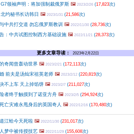
 G7领袖声明：将加强制裁俄罗斯
🖼️
(
17,823
次)
2023/2/26
 北约秘书长访韩日
🖼️
(
21,586
次)
2023/1/31
与中共打交道 勿忘俄罗斯教训
🖼️
(
28,736
次)
2022/11/30
告：中共试图控制西方基础设施
🖼️
(
28,373
次)
2022/11/21
更多文章导读：
2023年2月22日
的奇闻曾轰动世界
🖼️
(
172,113
次)
2023/2/21
婚 前夫是汤灿宋祖英老师
🖼️
(
220,819
次)
2023/2/12
决不上车 天上掉馅饼
🖼️
(
211,027
次)
2023/2/7
险者终于触摸到了诺亚方舟
🖼️
(
294,924
次)
2023/2/5
死亡灾难永甩身后的英国奇人
🖼️
(
170,480
次)
2022/12/16
道江蛤今天死啦
🖼️
(
231,017
次)
2022/11/30
人梦中被传授技艺
🖼️
(
155,608
次)
2022/11/29