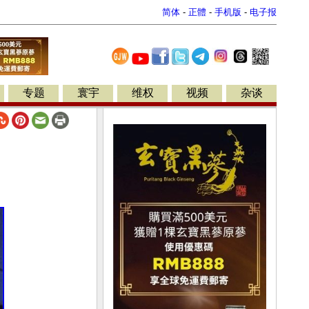
简体
-
正體
-
手机版
-
电子报
专题
寰宇
维权
视频
杂谈