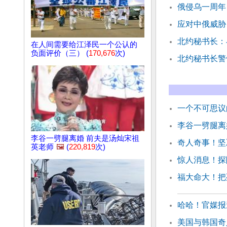
俄侵乌一周年
应对中俄威胁
北约秘书长：
在人间需要给江泽民一个公认的
负面评价（三） (
170,676
次)
北约秘书长警
一个不可思议
李谷一劈腿离
李谷一劈腿离婚 前夫是汤灿宋祖
奇人奇事！坚
英老师
🖼️
(
220,819
次)
惊人消息！探
福大命大！把
哈哈！官媒报
美国与韩国奇