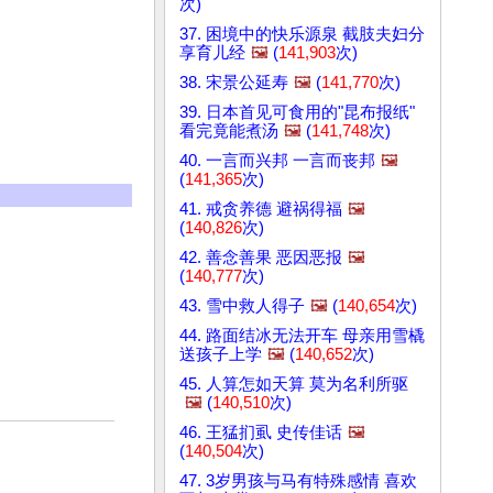
次)
37. 困境中的快乐源泉 截肢夫妇分
享育儿经
🖼️
(
141,903
次)
38. 宋景公延寿
🖼️
(
141,770
次)
39. 日本首见可食用的"昆布报纸"
看完竟能煮汤
🖼️
(
141,748
次)
40. 一言而兴邦 一言而丧邦
🖼️
(
141,365
次)
41. 戒贪养德 避祸得福
🖼️
(
140,826
次)
42. 善念善果 恶因恶报
🖼️
(
140,777
次)
43. 雪中救人得子
🖼️
(
140,654
次)
44. 路面结冰无法开车 母亲用雪橇
送孩子上学
🖼️
(
140,652
次)
45. 人算怎如天算 莫为名利所驱
🖼️
(
140,510
次)
46. 王猛扪虱 史传佳话
🖼️
(
140,504
次)
47. 3岁男孩与马有特殊感情 喜欢