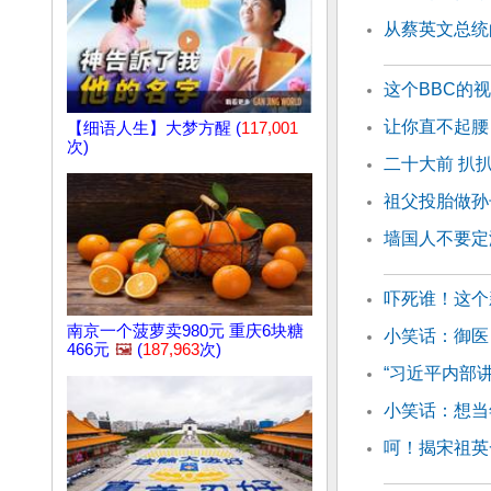
从蔡英文总统
这个BBC的
让你直不起腰
【细语人生】大梦方醒 (
117,001
次)
二十大前 扒
祖父投胎做孙
墙国人不要定
吓死谁！这个
南京一个菠萝卖980元 重庆6块糖
小笑话：御医
466元
🖼️
(
187,963
次)
“习近平内部讲
小笑话：想当
呵！揭宋祖英