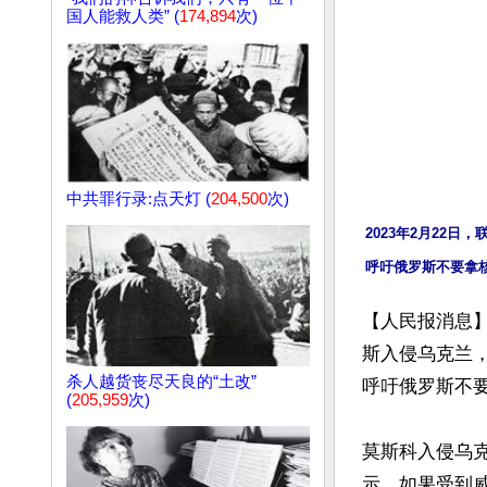
国人能救人类” (
174,894
次)
中共罪行录:点天灯 (
204,500
次)
2023年2月22
【人民报消息】
斯入侵乌克兰
杀人越货丧尽天良的“土改”
呼吁俄罗斯不要
(
205,959
次)
莫斯科入侵乌
示，如果受到威