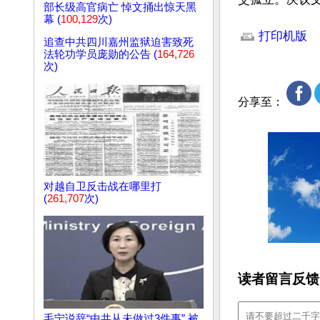
部长级高官病亡 悼文捅出惊天黑
文章网址: http://w
幕 (
100,129
次)
打印机版
追查中共四川嘉州监狱迫害致死
法轮功学员庞勋的公告 (
164,726
次)
分享至：
对越自卫反击战在哪里打
(
261,707
次)
读者留言反馈
毛宁说辞“中共从未做过3件事” 被