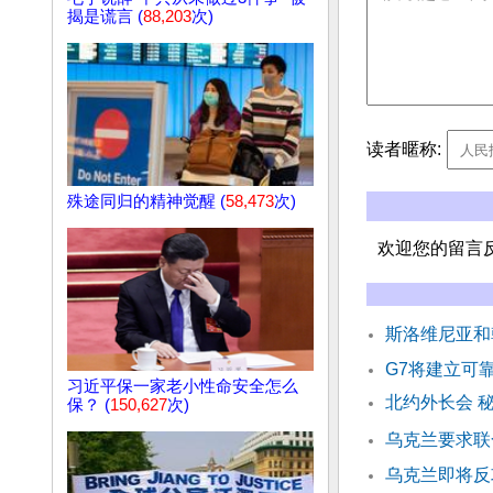
揭是谎言 (
88,203
次)
读者暱称:
殊途同归的精神觉醒 (
58,473
次)
欢迎您的留言
斯洛维尼亚和
G7将建立可
习近平保一家老小性命安全怎么
北约外长会 
保？ (
150,627
次)
乌克兰要求联
乌克兰即将反