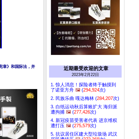
国宪章》和国际法，并
近期最受欢迎的文章
2023年2月22日
1. 惊人消息！探险者终于触摸到
了诺亚方舟
🖼️
(
294,924
次)
2. 民族乐曲 嘎达梅林 (
284,207
次)
3. 白纸运动秋后算账扩大 海归派
遭拘捕
🖼️
(
277,426
次)
4. 新冠疫苗受害者代表 进京维权
遭打压
🖼️
(
275,579
次)
5. 抗议居住区建大型垃圾场 武汉