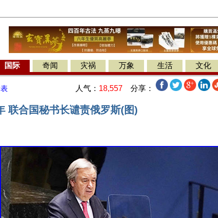
国际
奇闻
灾祸
万象
生活
文化
人气：
18,557
分享：
发表
 联合国秘书长谴责俄罗斯(图)