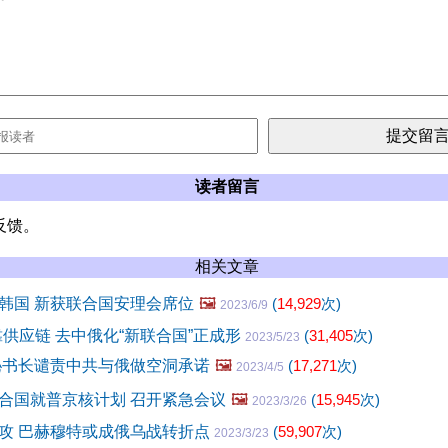
读者留言
反馈。
相关文章
韩国 新获联合国安理会席位
🖼️
(
14,929
次)
2023/6/9
靠供应链 去中俄化“新联合国”正成形
(
31,405
次)
2023/5/23
秘书长谴责中共与俄做空洞承诺
🖼️
(
17,271
次)
2023/4/5
合国就普京核计划 召开紧急会议
🖼️
(
15,945
次)
2023/3/26
攻 巴赫穆特或成俄乌战转折点
(
59,907
次)
2023/3/23