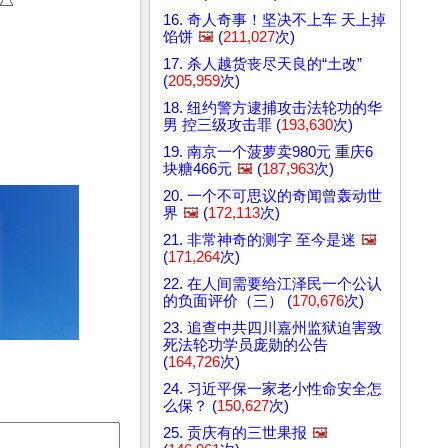
16. 奇人奇事！坚决不上车 天上掉
馅饼
🖼️
(
211,027
次)
17. 杀人越货丧尽天良的“土改”
(
205,959
次)
18. 纽约警方逮捕攻击法轮功的华
男 控三级攻击罪 (
193,630
次)
19. 南京一个菠萝卖980元 重庆6
块糖466元
🖼️
(
187,963
次)
20. 一个不可思议的奇闻曾轰动世
界
🖼️
(
172,113
次)
21. 非常神奇的测字 至今是迷
🖼️
(
171,264
次)
22. 在人间需要给江泽民一个公认
的负面评价（三） (
170,676
次)
23. 追查中共四川嘉州监狱迫害致
死法轮功学员庞勋的公告
(
164,726
次)
24. 习近平保一家老小性命安全怎
么保？ (
150,627
次)
25. 贡庆有的三世果报
🖼️