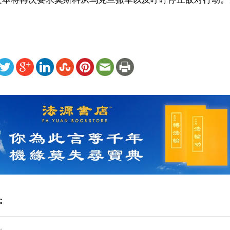
ww.renminbao.com/rmb/articles/2023/2/22/75618.html
: