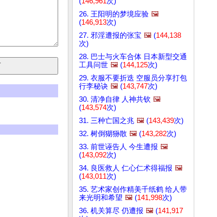
(
146,961
次)
26. 王阳明的梦境应验
🖼️
(
146,913
次)
27. 邪淫遭报的张宝
🖼️
(
144,138
次)
28. 巴士与火车合体 日本新型交通
工具问世
🖼️
(
144,125
次)
29. 衣服不要折迭 空服员分享打包
行李秘诀
🖼️
(
143,747
次)
30. 清净自律 人神共钦
🖼️
(
143,574
次)
31. 三种亡国之兆
🖼️
(
143,439
次)
32. 树倒猢狲散
🖼️
(
143,282
次)
33. 前世诬告人 今生遭报
🖼️
(
143,092
次)
34. 良医救人 仁心仁术得福报
🖼️
(
143,011
次)
35. 艺术家创作精美千纸鹤 给人带
来光明和希望
🖼️
(
141,998
次)
36. 机关算尽 仍遭报
🖼️
(
141,917