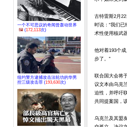
古特雷斯2月2
时说：“我们
一个不可思议的奇闻曾轰动世界
🖼️
(
172,113
次)
术性使用核武器
他对着193个
步了。”

联合国大会将
纽约警方逮捕攻击法轮功的华男
控三级攻击罪 (
193,630
次)
议文本由乌克
迫性，并呼吁
共同提案国，
乌克兰及其盟友
交孤立。决议