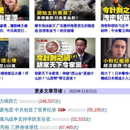
渗透，撤陈峰王健
楼市泡沫破灭 广东惠州海景房五折随意
泄密和窃听习近平
共、中共高官们，
选 炒房客血亏！经济崩塌
材料；中央警卫局
美领馆签证火爆！环
胡家天下令家党：神秘“西山会”是做什
闹大了！日本餐馆
要！
么的？“山西帮”帮主是谁？
槽或日本黑道介入
更多文章导读：
2023年12月21日
后力竭而亡
(
246,537
次)
2023/12/23
肃地震 中共创造了世界纪录
🖼️▶️
(
55,100
次)
2023/12/23
俄乌战争支持率跌至谷底
(
52,333
次)
2023/12/22
频亮相 三胖身体堪忧
(
67,465
次)
2023/12/22