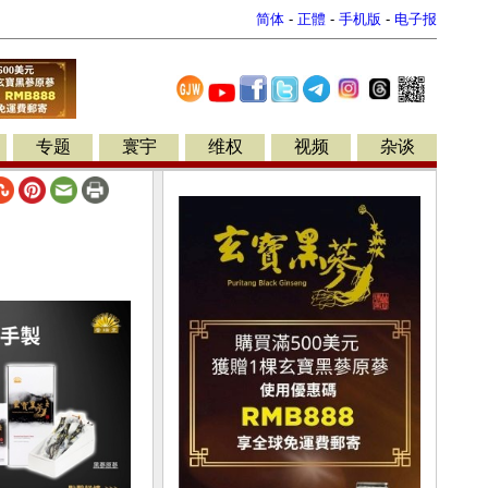
简体
-
正體
-
手机版
-
电子报
专题
寰宇
维权
视频
杂谈