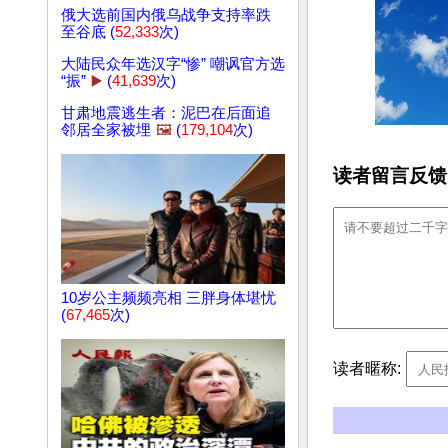
俄大选前国内俄乌战争支持率跌
至谷底 (
52,333
次)
大陆民众年选汉字“惨” 嘲讽官方选
“振”
▶️
(
41,639
次)
甘肃地震逃生者：泥巴在后面追
邻居全家被埋
🖼️
(
179,104
次)
读者留言反馈
10岁公主频频亮相 三胖身体堪忧
(
67,465
次)
读者暱称: