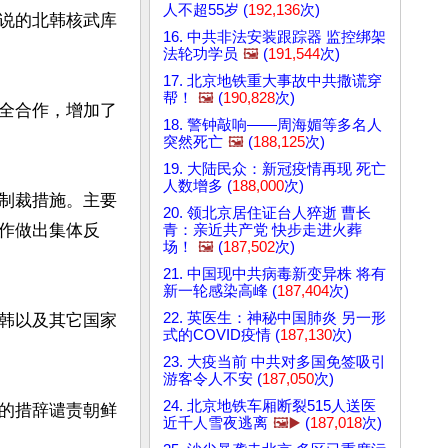
人不超55岁 (
192,136
次)
说的北韩核武库
16. 中共非法安装跟踪器 监控绑架
法轮功学员
🖼️
(
191,544
次)
17. 北京地铁重大事故中共撒谎穿
帮！
🖼️
(
190,828
次)
全合作，增加了
18. 警钟敲响——周海媚等多名人
突然死亡
🖼️
(
188,125
次)
19. 大陆民众：新冠疫情再现 死亡
人数增多 (
188,000
次)
制裁措施。主要
20. 领北京居住证台人猝逝 曹长
作做出集体反
青：亲近共产党 快步走进火葬
场！
🖼️
(
187,502
次)
21. 中国现中共病毒新变异株 将有
新一轮感染高峰 (
187,404
次)
22. 英医生：神秘中国肺炎 另一形
韩以及其它国家
式的COVID疫情 (
187,130
次)
23. 大疫当前 中共对多国免签吸引
游客令人不安 (
187,050
次)
24. 北京地铁车厢断裂515人送医
的措辞谴责朝鲜
近千人雪夜逃离
🖼️▶️
(
187,018
次)

