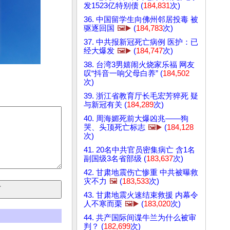
发1523亿特别债 (
184,831
次)
36. 中国留学生向佛州邻居投毒 被
驱逐回国
🖼️▶️
(
184,783
次)
37. 中共报新冠死亡病例 医护：已
经大爆发
🖼️▶️
(
184,747
次)
38. 台湾3男嬉闹火烧家乐福 网友
叹“抖音一响父母白养” (
184,502
次)
39. 浙江省教育厅长毛宏芳猝死 疑
与新冠有关 (
184,289
次)
40. 周海媚死前大爆凶兆——狗
哭、头顶死亡标志
🖼️▶️
(
184,128
次)
41. 20名中共官员密集病亡 含1名
副国级3名省部级 (
183,637
次)
42. 甘肃地震伤亡惨重 中共被曝救
灾不力
🖼️
(
183,533
次)
43. 甘肃地震火速结束救援 内幕令
人不寒而栗
🖼️▶️
(
183,020
次)
44. 共产国际间谍牛兰为什么被审
判？ (
182,699
次)