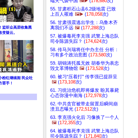
端天气袭中国
🖼️▶️
(
178,680
次)
55. 甘肃积石山县6.2级地震 已致
上百人罹难
🖼️▶️
(
178,058
次)
56. 甘肃强震逃出学生：乌鲁木齐
离我们不远
🖼️
(
177,288
次)
！监听众高层收集黑
政变疑云。
57. 被爆毒死李克强 武警上海总队
司令陈源失踪？ (
174,624
次)
58. 传马兴瑞将任中办主任 分析：
习有多个政治意图 (
173,580
次)
59. 胡锦涛托孤无效 胡春华为表忠
毁文革博物馆
🖼️
(
173,528
次)
60. 被习“压着打” 传李强已提辞呈
小粉红继续闹 民众吐
🖼️
(
173,108
次)
方罢手！
61. 习统治危机即将爆发 盼其暴毙
心态弥漫中南海 (
172,978
次)
62. 中共贪官被带走留置后瞬间崩
溃丑态曝光 (
172,512
次)
63. 李克强火化后 习像换了一个人
🖼️
(
172,355
次)
64. 被爆毒死李克强 武警上海总队
司令陈源失踪？ (
171,840
次)