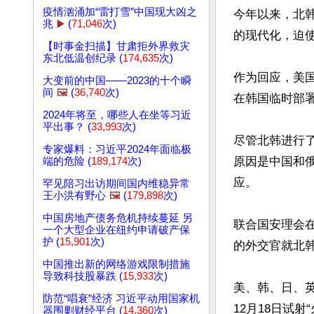
疫情汹涌加“雷打雪”中国现大凶之
今年以来，北
兆
▶️
(
71,046
次)
的现代化，迫使
【时事金扫描】甘肃拒外界救灾
东北低温创纪录 (
174,635
次)
作为回应，美
大变前的中国——2023的十个瞬
间
🖼️
(
36,740
次)
在韩国临时部署
2024年将至，哪些人在坐等习近
平出事？ (
33,993
次)
尽管北韩进行
专家爆料：习近平2024年面临极
原因是中国和
端的危险 (
189,174
次)
应。

罕见陪习出访期间国内维稳异常
王小洪有野心
🖼️
(
179,898
次)
中国房地产债务危机持续蔓延 另
联合国安理会
一个大型企业在纽约申请破产保
护 (
15,901
次)
的外交官就北韩
中国推出新的网络游戏限制措施
导致科技股暴跌 (
15,933
次)
美、韩、日、
防范“唱衰”经济 习近平动用国家机
12月18日试射
器围剿财经平台 (
14,360
次)