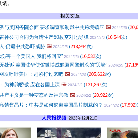
反馈。
相关文章
派与美国务院会面 要求调查和制裁中共跨境镇压
🖼️
(
20,
2024/2/6
雷神公司合同为台湾生产50枚空对地导弹
(
16,544
次)
2024/2/6
人 仍遭中共恐吓威胁
🖼️
(
213,944
次)
2024/2/5
你伤害一个美国人 我们将回应”
(
16,532
次)
2024/2/5
无处诉 美国驻华使馆微博成躲避网警封杀的“哭墙”
(
17,19
2024/2/5
 网友呼吁美国：赶紧打过来吧
🖼️
(
205,632
次)
2024/2/3
：为神韵骄傲 应在各国上演
🖼️
(
131,367
次)
2024/2/2
共产主义是一种变态的反神宗教
🖼️
(
20,922
次)
2024/2/2
私禁售晶片：中共是如何躲避美国晶片制裁的？
(
17,992
2024/2/2
人民报视频
2023年12月21日