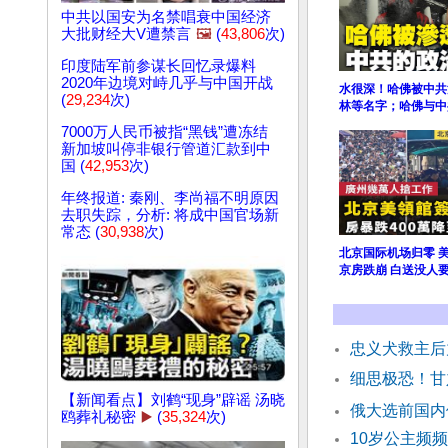
中共以国安为名禁唱衰中国经济
大批财经大V遭禁言
🖼️
(
43,806
次)
印度陆军前参谋长回忆录爆料
2020年边境对峙几乎与中国开战
水很深！哈佛被中共
(
29,234
次)
林等名字；哈佛与中
7000万人民币被指“黑钱”遭冻结
新加坡叫停非银行管道汇款到中
国 (
42,953
次)
年终报道: 秦刚、李尚福不明原因
去职失踪，分析: 将成中国官场新
常态 (
30,938
次)
北京国际机场归零 
京房跌崩 白送没人
忠义犬救主
细思极恐！甘
【新闻看点】刘鹤“现身”辟谣 汤晓
俄大选前国内
鸥葬礼秘密
▶️
(
35,324
次)
10岁公主频