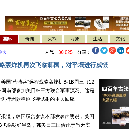
国际
奇闻
灾祸
万象
生活
文化
人气：
30,825
分享：
发表
B战略轰炸机再次飞临韩国，对平壤进行威慑
美国“枪骑兵”远程战略轰炸机B-1B周三（12
韩国南部参加美日韩三方联合军事演习。这是
进行洲际弹道飞弹试射的重大回应。

三报道，韩国联合参谋本部发表声明说，美国
1B飞临朝鲜半岛，韩美日三国借此于当天实