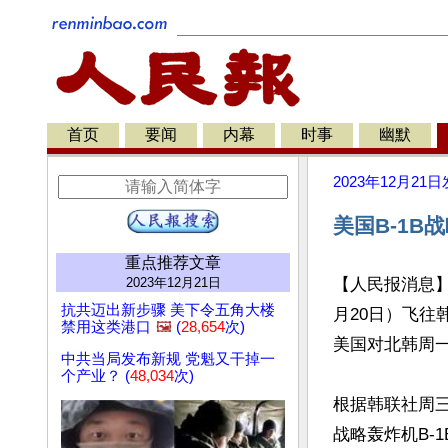
首页
要闻
内幕
时事
幽默
2023年12月21日
美国B-1
重点推荐文章
2023年12月21日
【人民报消息】
抗共迈出新步骤 美下令五角大楼
月20日）飞往
禁用这类港口
🖼️
(
28,654
次)
美国对北韩周一
中共当局发布新规 党魁又干掉一
个产业？ (
48,034
次)
根据韩联社周
战略轰炸机B-