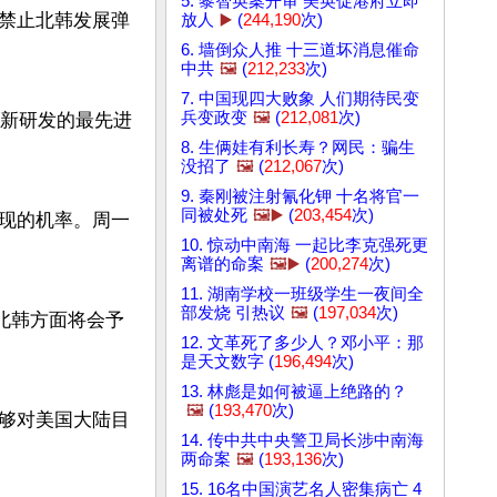
5. 黎智英案开审 美英促港府立即
禁止北韩发展弹
放人
▶️
(
244,190
次)
6. 墙倒众人推 十三道坏消息催命
中共
🖼️
(
212,233
次)
7. 中国现四大败象 人们期待民变
兵变政变
🖼️
(
212,081
次)
最新研发的最先进
8. 生俩娃有利长寿？网民：骗生
没招了
🖼️
(
212,067
次)
9. 秦刚被注射氰化钾 十名将官一
同被处死
🖼️▶️
(
203,454
次)
现的机率。周一
10. 惊动中南海 一起比李克强死更
离谱的命案
🖼️▶️
(
200,274
次)
11. 湖南学校一班级学生一夜间全
部发烧 引热议
🖼️
(
197,034
次)
北韩方面将会予
12. 文革死了多少人？邓小平：那
是天文数字 (
196,494
次)
13. 林彪是如何被逼上绝路的？
🖼️
(
193,470
次)
够对美国大陆目
14. 传中共中央警卫局长涉中南海
两命案
🖼️
(
193,136
次)
15. 16名中国演艺名人密集病亡 4