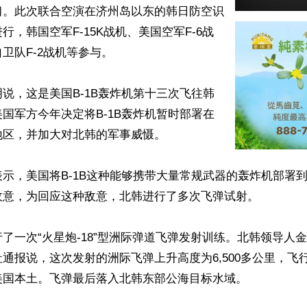
习。此次联合空演在济州岛以东的韩日防空识
行，韩国空军F-15K战机、美国空军F-6战
卫队F-2战机等参与。

说，这是美国B-1B轰炸机第十三次飞往韩
国军方今年决定将B-1B轰炸机暂时部署在
区，并加大对北韩的军事威慑。

示，美国将B-1B这种能够携带大量常规武器的轰炸机部署
敌意，为回应这种敌意，北韩进行了多次飞弹试射。

了一次“火星炮-18”型洲际弹道飞弹发射训练。北韩领导人
通报说，这次发射的洲际飞弹上升高度为6,500多公里，飞行距
国本土。飞弹最后落入北韩东部公海目标水域。
