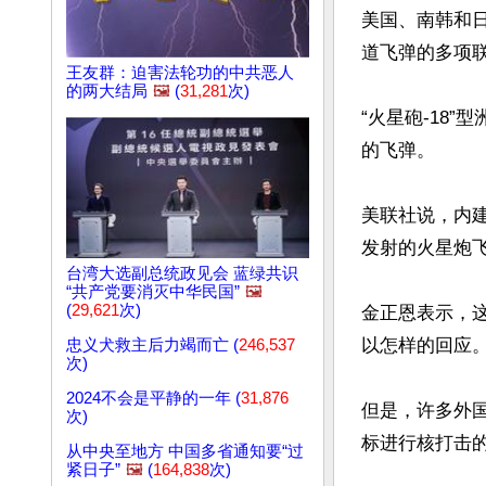
美国、南韩和
道飞弹的多项联
王友群：迫害法轮功的中共恶人
的两大结局
🖼️
(
31,281
次)
“火星砲-18
的飞弹。

美联社说，内
发射的火星炮飞
台湾大选副总统政见会 蓝绿共识
“共产党要消灭中华民国”
🖼️
(
29,621
次)
金正恩表示，
以怎样的回应。
忠义犬救主后力竭而亡 (
246,537
次)
2024不会是平静的一年 (
31,876
但是，许多外
次)
标进行核打击的
从中央至地方 中国多省通知要“过
紧日子”
🖼️
(
164,838
次)