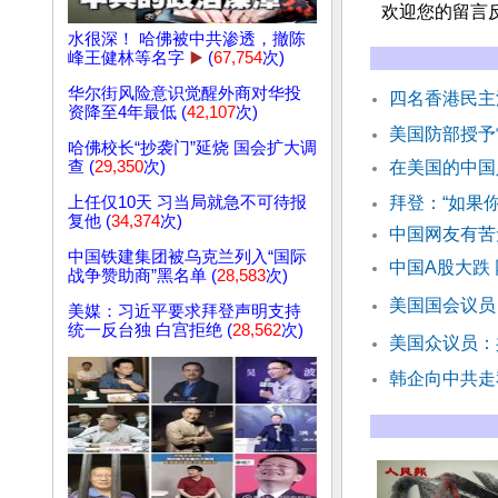
欢迎您的留言
水很深！ 哈佛被中共渗透，撤陈
峰王健林等名字
▶️
(
67,754
次)
华尔街风险意识觉醒外商对华投
四名香港民主
资降至4年最低 (
42,107
次)
美国防部授予
哈佛校长“抄袭门”延烧 国会扩大调
查 (
29,350
次)
在美国的中国
上任仅10天 习当局就急不可待报
拜登：“如果
复他 (
34,374
次)
中国网友有苦
中国铁建集团被乌克兰列入“国际
中国A股大跌
战争赞助商”黑名单 (
28,583
次)
美国国会议员
美媒：习近平要求拜登声明支持
统一反台独 白宫拒绝 (
28,562
次)
美国众议员：
韩企向中共走