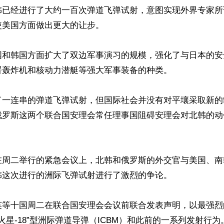
韩已经进行了大约一百次弹道飞弹试射，意图实现外界专家所
美国方面做出更大的让步。

国和韩国方面扩大了双边军事演习的规模，强化了与日本的安
轰炸机和核动力潜艇等强大军事装备的种类。

了一连串的弹道飞弹试射，但国际社会并没有对平壤采取新的
俄罗斯这两个联合国安理会常任理事国阻碍安理会对北韩的动
在周二举行的紧急会议上，北韩和俄罗斯的外交官与美国、南
这次进行的洲际飞弹试射进行了激烈的争论。

英等十国周二在联合国安理会会议前联合发表声明，以最强烈
“火星-18”型洲际弹道导弹（ICBM）和此前的一系列发射行为。