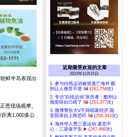
近期最受欢迎的文章
2023年12月21日
到朝鲜半岛表现出
1. 参与白纸运动被抓逃亡海外 酷
刑让人痛苦不堪
🖼️
(
261,758
次)
2. 专访"白纸运动"亲历者：酷刑让
我觉得自己瞎了
🖼️
(
251,377
次)
金正恩现场观摩。
3. 微博警告大V不得唱衰经济 国
离1,000多公
安部亲自上阵恐吓
🖼️
(
250,343
次)
4. 海外华人赞三退运动 退党中
心：三退保平安
▶️
(
247,486
次)