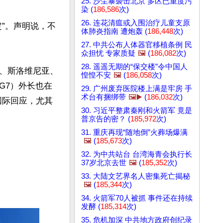
25. 沙尘暴袭击北京 多区已重度污
染 (
186,586
次)
26. 连花清瘟或入围治疗儿童支原
”。声明说，不
体肺炎指南 遭炮轰 (
186,448
次)
27. 中共公布人体器官移植条例 民
众担忧 专家质疑
🖼️
(
186,082
次)
28. 遥遥无期的“保交楼”令中国人
、斯洛维尼亚、
惶惶不安
🖼️
(
186,058
次)
G7）外长也在
29. 广州废弃医院楼上满是牢房 手
术台有捆绑带
🖼️▶️
(
186,032
次)
国际回应，尤其
30. 习近平整肃秦刚和火箭军 竟是
普京告的密？ (
185,972
次)
31. 重庆再现“随地倒”火葬场爆满
🖼️
(
185,673
次)
32. 为中共站台 台湾海青会执行长
37岁北京去世
🖼️
(
185,352
次)
33. 大陆文艺界名人密集死亡揭秘
🖼️
(
185,344
次)
34. 火箭军70人被抓 事件还在持续
发酵 (
185,314
次)
35. 危机加深 中共地方政府创纪录