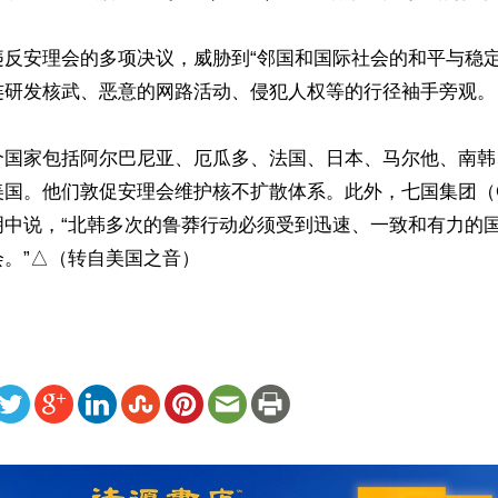
违反安理会的多项决议，威胁到“邻国和国际社会的和平与稳定
连研发核武、恶意的网路活动、侵犯人权等的行径袖手旁观。

个国家包括阿尔巴尼亚、厄瓜多、法国、日本、马尔他、南韩
美国。他们敦促安理会维护核不扩散体系。此外，七国集团（
明中说，“北韩多次的鲁莽行动必须受到迅速、一致和有力的
。”△（转自美国之音）
ww.renminbao.com/rmb/articles/2023/12/21/79496.html