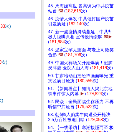
45. 周海媚离世 曾高调为中共疫苗
站台
🖼️
(
182,615
次)
46. 疫情大爆发 中共催打国产疫苗
引发质疑 (
182,140
次)
633
次)
47. 新一波疫情持续蔓延，中共却
极力隐瞒真相 宣传疫情缓解
🖼️▶️
(
181,984
次)
48. 温家宝罕见露面 与老上司微笑
合影
🖼️
(
181,706
次)
9
次)
49. 中国火葬场又开始爆满！冠肺
炎肆虐 医院人山人海 (
181,419
次)
50. 甘肃地动山摇恐怖画面曝光 重
灾区满目疮痍 (
180,555
次)
51. 【新闻看点】知情人揭北京地
铁事件惊人内幕
▶️
(
179,824
次)
次)
52. 民众：全民面临生存压力 不再
听信中共谎言 (
179,522
次)
53. 朝鲜9人偷卖牛肉遭公开枪决
2.5万百姓被迫目睹 (
179,058
次)
54. 【一线采访】寒潮接踵而至 极