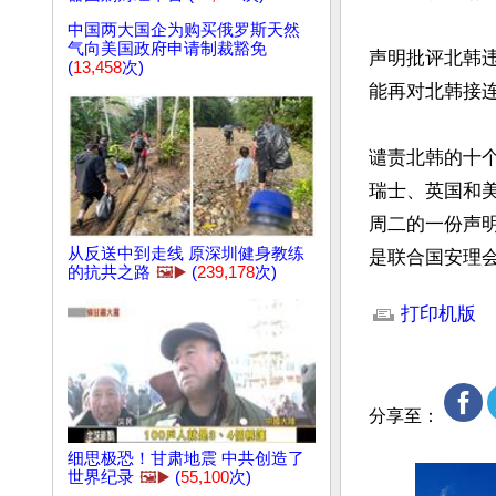
中国两大国企为购买俄罗斯天然
气向美国政府申请制裁豁免
声明批评北韩
(
13,458
次)
能再对北韩接
谴责北韩的十
瑞士、英国和
周二的一份声
从反送中到走线 原深圳健身教练
是联合国安理会
的抗共之路
🖼️▶️
(
239,178
次)
文章网址: http://w
打印机版
分享至：
细思极恐！甘肃地震 中共创造了
世界纪录
🖼️▶️
(
55,100
次)