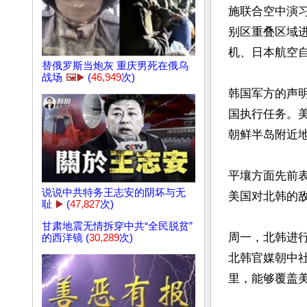
施联合空中演
别区重叠区域进
机、日本航空自
替俄罗斯当炮灰 重庆男死在俄乌
战场
🖼️▶️
(
46,949
次)
韩国军方的声明
国执行任务。美
朝鲜半岛附近地
平壤方面先前表
说说中共特务王志安的阴坏与无
美国对北韩的
耻
▶️
(
47,827
次)
甘肃地震无情拆穿中共“全民脱贫”
周一，北韩进行
的西洋镜 (
30,289
次)
北韩官媒朝中社
里，能够覆盖美